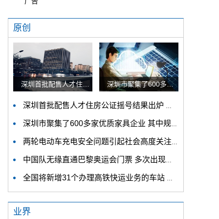
广告
原创
深圳首批配售人才住房公证摇号结果出炉 认购家庭将于12月9日起选房
深圳市聚集了600多家优质家具企业 其中规模以上企业占比90%
深圳首批配售人才住房公证摇号结果出炉 认购家庭将于12月9日起选房
深圳市聚集了600多家优质家具企业 其中规模以上企业占比90%
两轮电动车充电安全问题引起社会高度关注 多措并举强化充电安全监管
中国队无缘直通巴黎奥运会门票 多次出现失误平衡木唐茜靖、罗蕊掉木
全国将新增31个办理高铁快运业务的车站 高铁快运车站将达280个
业界