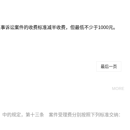
民事诉讼案件的收费标准减半收费，但最低不少于1000元。
一般民事诉讼律师费多少
民事诉讼的律师费用一般是多少
最后一页
MORE
》中的规定，第十三条 案件受理费分别按照下列标准交纳：