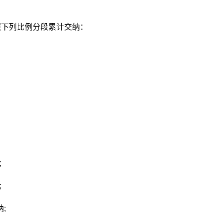
照下列比例分段累计交纳：
;
;
;