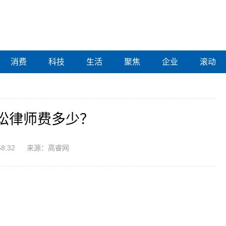
消费
科技
生活
聚焦
企业
滚动
讼律师费多少？
58:32
来源：高睿网