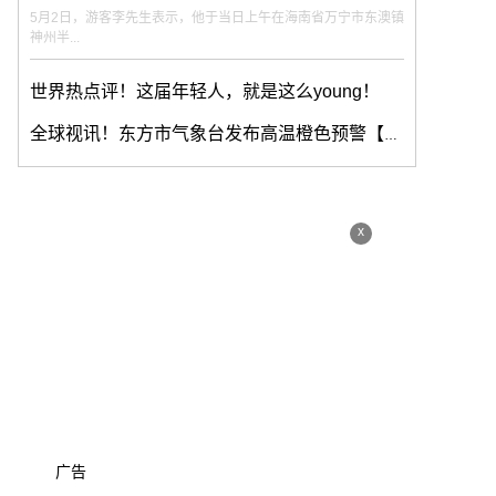
5月2日，游客李先生表示，他于当日上午在海南省万宁市东澳镇
神州半...
世界热点评！这届年轻人，就是这么young！
全球视讯！东方市气象台发布高温橙色预警【Ⅱ级/严重】【2023-05-04】
x
广告