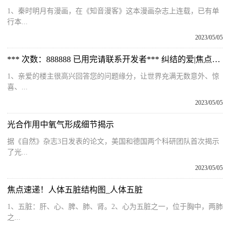
1、秦时明月有漫画，在《知音漫客》这本漫画杂志上连载，已有单
行本...
2023/05/05
*** 次数：888888 已用完请联系开发者*** 纠结的爱|焦点报道
1、亲爱的楼主很高兴回答您的问题缘分，让世界充满无数意外、惊
喜、...
2023/05/05
光合作用中氧气形成细节揭示
据《自然》杂志3日发表的论文，美国和德国两个科研团队首次揭示
了光...
2023/05/05
焦点速递！人体五脏结构图_人体五脏
1、五脏：肝、心、脾、肺、肾。2、心为五脏之一，位于胸中，两肺
之...