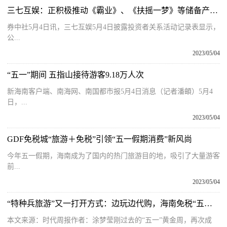
三七互娱：正积极推动《霸业》、《扶摇一梦》等储备产品上线
券中社5月4日讯，三七互娱5月4日披露投资者关系活动记录表显示，
公...
2023/05/04
“五一”期间 五指山接待游客9.18万人次
新海南客户端、南海网、南国都市报5月4日消息（记者潘頔）5月4
日，...
2023/05/04
GDF免税城“旅游＋免税”引领“五一假期消费”新风尚
今年五一假期，海南成为了国内的热门旅游目的地，吸引了大量游客
前...
2023/05/04
“特种兵旅游”又一打开方式：边玩边代购，海南免税“五一”入账近9亿 全球报资讯
本文来源：时代周报作者：涂梦莹刚过去的“五一”黄金周，再次成