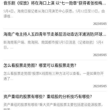
音乐剧《绽放》将在海口上演 以“七一勋章”获得者张桂梅为原型_环球关注
5月4日，海南日报记者从海口湾演艺中心获悉，5月12日至13日，由
谭维...
2023/05/05
海南广电主持人五四青年节走基层活动造访洋浦消防|环球看点
新海南客户端、南海网、南国都市报5月5日消息（记者赵航）5月4
日，...
2023/05/05
怎么看股票走势图？哪里可以看股票走势？
怎么看股票走势图?股票K线图有三种方法可以查看。一是如果你开
通了...
2023/05/05
资产重组的股票有哪些？重组股的分析技巧有哪些？
资产重组的股票有哪些?重大资产重组股票主要包括建设能源股票，
赫美...