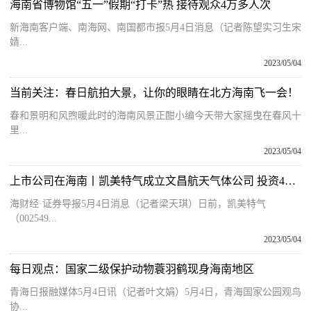
海南省博物馆“五一”假期“打卡”热 接待观众4万多人次
新海南客户端、南海网、南国都市报5月4日消息（记者陈望实习生宋
婧...
2023/05/04
当前关注：春日航拍大景，让你的眼睛在北方海南飞一会！
春和景明和风煦暖此时的海南风景正酣小编今天带大家摇曳在春风十
里...
2023/05/04
上市公司在海南丨凯美特气成立文昌航天气体公司 投资4亿元实施特燃特气项目
海财经·证券导报5月4日消息（记者梁天琪）日前，凯美特气
（002549...
2023/05/04
每日观点：国家二级保护动物蓑羽鹤现身海南地区
青海日报融媒体5月4日讯（记者叶文娟）5月4日，青海国家公园观鸟
协...