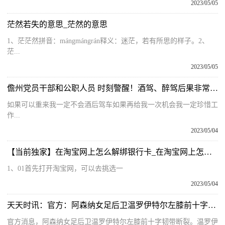
2023/05/05
茫然若失的意思_茫然的意思
1、茫茫然拼音：mángmángrán释义：迷茫，若有所思的样子。2、
茫...
2023/05/05
儋州党员干部和公职人员 时刻警醒！酒驾、醉驾后果非常严重！
如果可以重来我一定不会酒后驾车如果再给我一次机会我一定珍惜工
作...
2023/05/04
【当前独家】在淘宝网上怎么解绑银行卡_在淘宝网上怎么买东西
1、01首先打开淘宝网，可以去挑选一
2023/05/04
天天时讯：官方：阿森纳女足后卫温罗伊特尔左膝前十字韧带断裂
官方消息，阿森纳女足后卫温罗伊特尔左膝前十字韧带断裂。温罗伊