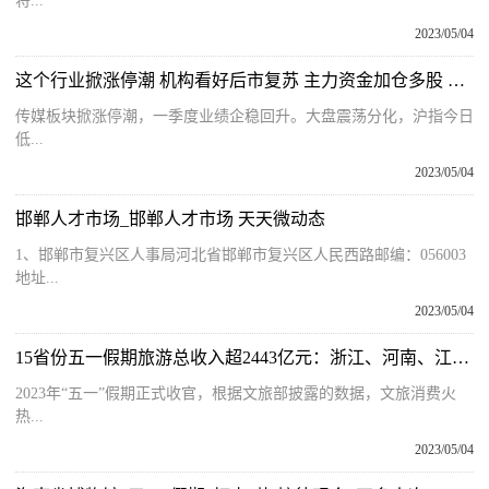
将...
2023/05/04
这个行业掀涨停潮 机构看好后市复苏 主力资金加仓多股 全球热推荐
传媒板块掀涨停潮，一季度业绩企稳回升。大盘震荡分化，沪指今日
低...
2023/05/04
邯郸人才市场_邯郸人才市场 天天微动态
1、邯郸市复兴区人事局河北省邯郸市复兴区人民西路邮编：056003
地址...
2023/05/04
15省份五一假期旅游总收入超2443亿元：浙江、河南、江苏列前三 重点聚焦
2023年“五一”假期正式收官，根据文旅部披露的数据，文旅消费火
热...
2023/05/04