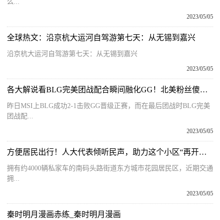
么...
2023/05/05
全球热文：沿京杭大运河自驾游第七天：从无锡到嘉兴
沿京杭大运河自驾游第七天：从无锡到嘉兴
2023/05/05
各大解说看BLG完美团战配合瞬间融化GG！北美粉丝傻眼无奈抱头！
昨日MSI上BLG成功2-1击败GG晋级正赛，而在最后团战时BLG完美
团战配...
2023/05/05
方便居民出行！人大代表倾听民声，助力这个小区“再开一门”缓解拥堵-环球快资讯
拥有约4000辆私家车的南码头路街道东方城市花园居民区，近期交通
拥...
2023/05/05
秦时明月漫画赤练_秦时明月漫画