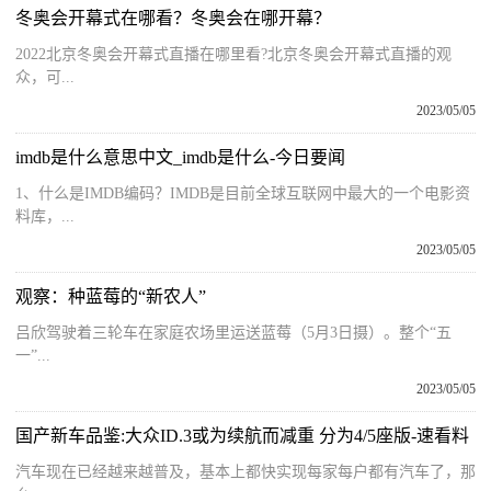
冬奥会开幕式在哪看？冬奥会在哪开幕？
2022北京冬奥会开幕式直播在哪里看?北京冬奥会开幕式直播的观
众，可...
2023/05/05
imdb是什么意思中文_imdb是什么-今日要闻
1、什么是IMDB编码？IMDB是目前全球互联网中最大的一个电影资
料库，...
2023/05/05
观察：种蓝莓的“新农人”
吕欣驾驶着三轮车在家庭农场里运送蓝莓（5月3日摄）。整个“五
一”...
2023/05/05
国产新车品鉴:大众ID.3或为续航而减重 分为4/5座版-速看料
汽车现在已经越来越普及，基本上都快实现每家每户都有汽车了，那