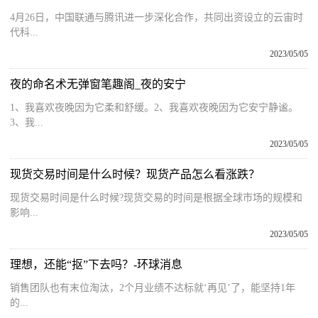
4月26日，中国联通与腾讯进一步深化合作，共同出资设立的云宙时
代科...
2023/05/05
夜的命名术无弹窗笔趣阁_夜的安宁
1、我喜欢夜晚因为它柔和舒缓。2、我喜欢夜晚因为它安宁静谧。
3、我...
2023/05/05
现货交易时间是什么时候？现货产品怎么看涨跌？
现货交易时间是什么时候?现货交易的时间是根据全球市场的规模和
影响...
2023/05/05
理想，还能“抠”下去吗？-环球消息
销售团队也有末位淘汰，2个月业绩不达标就‘再见’了，能坚持1年
的...