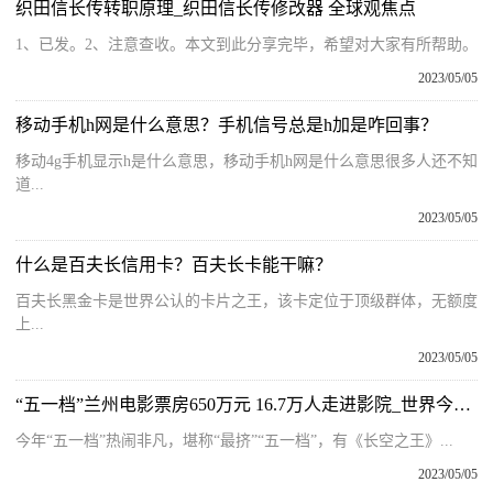
织田信长传转职原理_织田信长传修改器 全球观焦点
1、已发。2、注意查收。本文到此分享完毕，希望对大家有所帮助。
2023/05/05
移动手机h网是什么意思？手机信号总是h加是咋回事？
移动4g手机显示h是什么意思，移动手机h网是什么意思很多人还不知
道...
2023/05/05
什么是百夫长信用卡？百夫长卡能干嘛？
百夫长黑金卡是世界公认的卡片之王，该卡定位于顶级群体，无额度
上...
2023/05/05
“五一档”兰州电影票房650万元 16.7万人走进影院_世界今日报
今年“五一档”热闹非凡，堪称“最挤”“五一档”，有《长空之王》...
2023/05/05