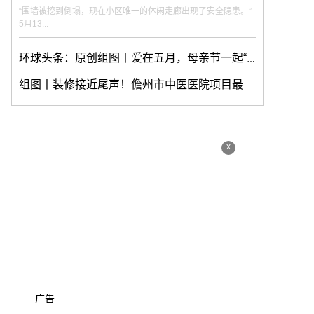
“围墙被挖到倒塌，现在小区唯一的休闲走廊出现了安全隐患。”
5月13...
环球头条：原创组图丨爱在五月，母亲节一起“帽”美如花
组图丨装修接近尾声！儋州市中医医院项目最新进展​
x
广告