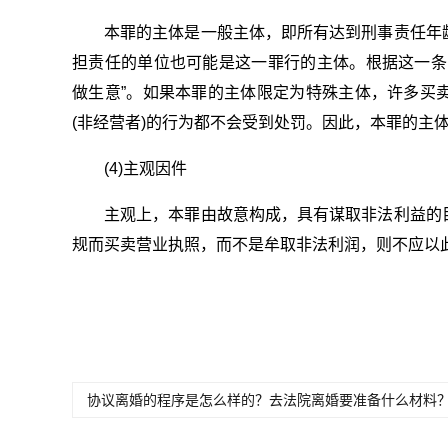
本罪的主体是一般主体，即所有达到刑事责任年
担责任的单位也可能是这一罪行的主体。根据这一条
做生意”。如果本罪的主体限定为特殊主体，许多买
(非经营者)的行为都不会受到处罚。因此，本罪的主
(4)主观因件
主观上，本罪由故意构成，具有谋取非法利益的
规而买卖营业执照，而不是牟取非法利润，则不应以
关键词：
非法经营罪立案标准是
怎么认定非法经
如
什么
营罪
营
协议离婚的程序是怎么样的？去法院离婚要准备什么材料