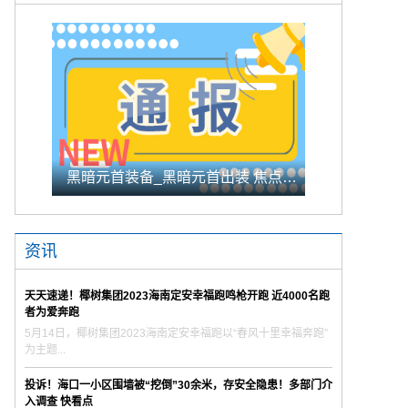
黑暗元首装备_黑暗元首出装 焦点报道
资讯
天天速递！椰树集团2023海南定安幸福跑鸣枪开跑 近4000名跑
者为爱奔跑
5月14日，椰树集团2023海南定安幸福跑以“春风十里幸福奔跑”
为主题...
投诉！海口一小区围墙被“挖倒”30余米，存安全隐患！多部门介
入调查 快看点