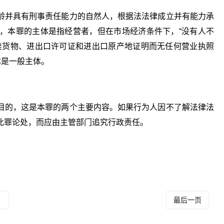
龄并具有刑事责任能力的自然人，根据法法律成立并有能力承
，本罪的主体是指经营者，但在市场经济条件下，“没有人不
卖货物、进出口许可证和进出口原产地证明而无任何营业执照
体是一般主体。
目的，这是本罪的两个主要内容。如果行为人因不了解法律法
此罪论处，而应由主管部门追究行政责任。
何认定非法经
非法经营罪的认定与立案量刑
哪些是非法经营
罪
标准
罪
？
最后一页