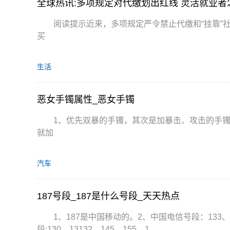
全球热讯:多项规定对代缴划出红线 灵活就业者
阅读提示近来，多项规定严令禁止代缴和“挂靠”
买
生活
恶女手镯属性_恶女手镯
1、优先双暴的手镯，其次是加暴击、攻击的手镯
就加
汽车
187号段_187是什么号段_天天热点
1、187是中国移动的。2、中国电信号段：133、14
段:130、13132、145、155、1