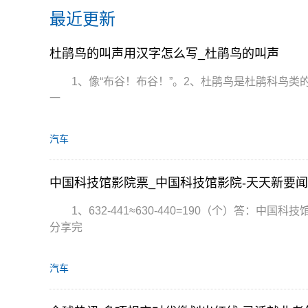
最近更新
杜鹃鸟的叫声用汉字怎么写_杜鹃鸟的叫声
1、像“布谷！布谷！”。2、杜鹃鸟是杜鹃科鸟
一
汽车
中国科技馆影院票_中国科技馆影院-天天新要闻
1、632-441≈630-440=190（个）答：
分享完
汽车