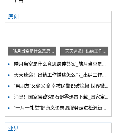
广告
原创
皓月当空是什么意思最佳答案_皓月当空是什么意思
天天速递！出纳工作描述怎么写_出纳工作描述
皓月当空是什么意思最佳答案_皓月当空是什么意思
天天速递！出纳工作描述怎么写_出纳工作描述
“男朋友”又偷又骗 幸被民警识破挽损 世界微速讯
消息！国家宝藏3星石谜雾迅雷下载_国家宝藏3星石谜雾什么时候上映
“一月一礼堂”健康义诊志愿服务走进松源街道会溪村文化礼堂
业界