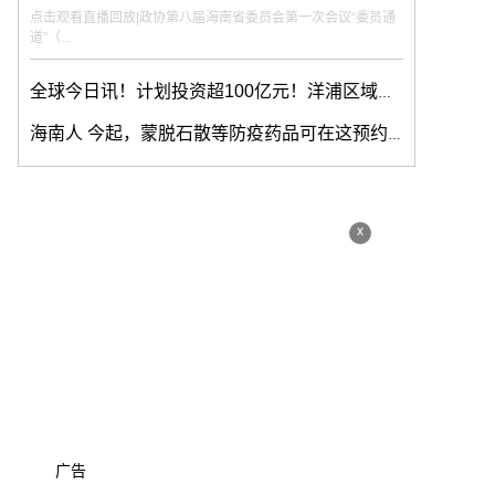
点击观看直播回放|政协第八届海南省委员会第一次会议“委员通
道”（...
全球今日讯！计划投资超100亿元！洋浦区域国际集装箱枢纽港扩建工程开工
海南人 今起，蒙脱石散等防疫药品可在这预约购买
x
广告