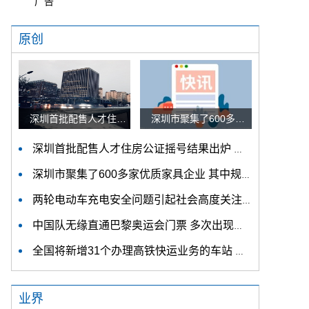
广告
原创
深圳首批配售人才住房公证摇号结果出炉 认购家庭将于12月9日起选房
深圳市聚集了600多家优质家具企业 其中规模以上企业占比90%
深圳首批配售人才住房公证摇号结果出炉 认购家庭将于12月9日起选房
深圳市聚集了600多家优质家具企业 其中规模以上企业占比90%
两轮电动车充电安全问题引起社会高度关注 多措并举强化充电安全监管
中国队无缘直通巴黎奥运会门票 多次出现失误平衡木唐茜靖、罗蕊掉木
全国将新增31个办理高铁快运业务的车站 高铁快运车站将达280个
业界