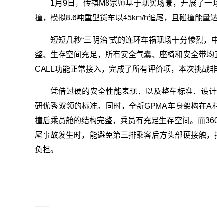
1月9日，传祺M8宗师基于现实场景，开展了一
撞，模拟8.6吨重型货车以45km/h追尾，且碰撞能
短短几秒“三明治”式的连环车祸现场十分惨烈，
整、生存空间充足，所有安全气囊、座椅和安全带均
CALL功能正常接入，完成了所有评价项，本次挑战
凭借过硬的安全性能表现，以及整车标准、设计、
研优秀双领的标准。同时，全新GPMA车身架构在A
撞后乘员舱的结构完整，乘员有充足生存空间。而36
尾事故发生时，能避免第三排乘客后方头部硬接触，
负担。
关键词：
结构完整