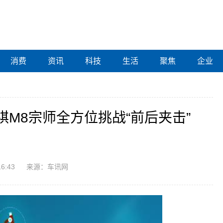
消费
资讯
科技
生活
聚焦
企业
M8宗师全方位挑战“前后夹击”
16:43
来源：车讯网