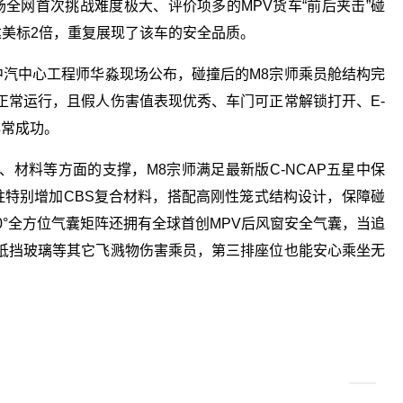
场全网首次挑战难度极大、评价项多的MPV货车“前后夹击”碰
量达美标2倍，重复展现了该车的安全品质。
中汽中心工程师华淼现场公布，碰撞后的M8宗师乘员舱结构完
正常运行，且假人伤害值表现优秀、车门可正常解锁打开、E-
非常成功。
材料等方面的支撑，M8宗师满足最新版C-NCAP五星中保
柱特别增加CBS复合材料，搭配高刚性笼式结构设计，保障碰
0°全方位气囊矩阵还拥有全球首创MPV后风窗安全气囊，当追
抵挡玻璃等其它飞溅物伤害乘员，第三排座位也能安心乘坐无
安全气囊
生存空间