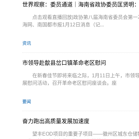
世界观察：委员通道｜海南省政协委员匡贤明：
点击观看直播回放|政协第八届海南省委员会第一
海网、南国都市报1月12日消息（记...
资讯
市领导赴歙县岔口镇革命老区慰问
在新春佳节即将来临之际，1月11日上午，市领
展慰问活动，召开革命老区慰问座谈会。座
要闻
奋力跑出高质量发展加速度
望丰EOD项目的重要子项目——徽州区城东仓