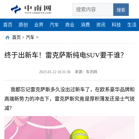
搜索
首页
原创
业界
汽车
商业
消费
资讯
科技
生活
>
首页
>
汽车
终于出新车！雷克萨斯纯电SUV要干谁？
2023-01-12 16:31:36
来源：车讯网
我都忘记雷克萨斯多久没出过新车了，在欧系豪华品牌和
高端新势力的冲击下，雷克萨斯究竟是厚积薄发还是士气锐
减？