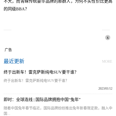
不大，而青睐传统豪华品牌的那群人，为何不买性价比更高
的同级BBA？
x
广告
最近更新
MORE
终于出新车！雷克萨斯纯电SUV要干谁？
终于出新车！雷克萨斯纯电SUV要干谁？
2023/01/12
即时：全球连线 | 国际品牌拥抱中国“兔年”
随着中国兔年春节临近，国际品牌纷纷推出兔年新春限定款，融入中
国...