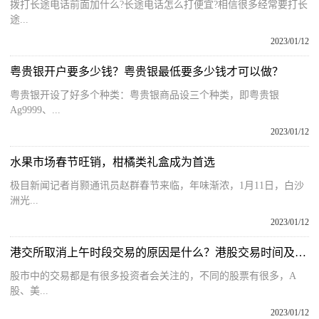
拨打长途电话前面加什么?长途电话怎么打便宜?相信很多经常要打长
途...
2023/01/12
粤贵银开户要多少钱？粤贵银最低要多少钱才可以做？
粤贵银开设了好多个种类：粤贵银商品设三个种类，即粤贵银
Ag9999、...
2023/01/12
水果市场春节旺销，柑橘类礼盒成为首选
极目新闻记者肖颢通讯员赵群春节来临，年味渐浓，1月11日，白沙
洲光...
2023/01/12
港交所取消上午时段交易的原因是什么？港股交易时间及规则一览
股市中的交易都是有很多投资者会关注的，不同的股票有很多，A
股、美...
2023/01/12