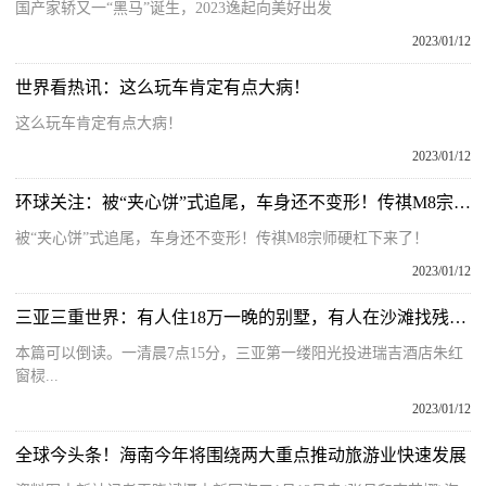
国产家轿又一“黑马”诞生，2023逸起向美好出发
2023/01/12
世界看热讯：这么玩车肯定有点大病！
这么玩车肯定有点大病！
2023/01/12
环球关注：被“夹心饼”式追尾，车身还不变形！传祺M8宗师硬杠下来了！
被“夹心饼”式追尾，车身还不变形！传祺M8宗师硬杠下来了！
2023/01/12
三亚三重世界：有人住18万一晚的别墅，有人在沙滩找残留剩酒
本篇可以倒读。一清晨7点15分，三亚第一缕阳光投进瑞吉酒店朱红
窗棂...
2023/01/12
全球今头条！海南今年将围绕两大重点推动旅游业快速发展