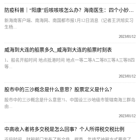
防疫科普｜“阳康”后咳咳咳怎么办？海南医生：四个小妙招缓解
新海南客户端、南海网、南国都市报1月12日消息（记者王洪旭实习
生杨...
2023/01/12
威海到大连的船票多久_威海到大连的船票时刻表
1、船名开船时间 地点抵港时间 地点一等二等A二等B三等A三等B四
等...
2023/01/12
股市中的三沙概念是什么意思？股票定义是什么？
股市中的三沙概念是什么意思?1、中国设三沙地级市管辖南海三群岛
由...
2023/01/12
中高收入者将多交税是怎么回事？个人所得税交税比例
近段时间，财税部门发布了新文件，据悉，年终奖纳税方式要变了，