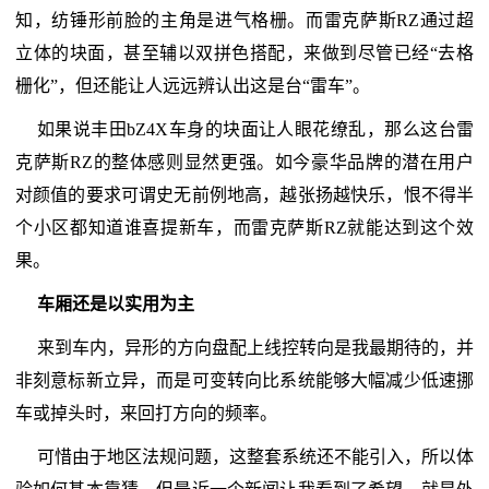
知，纺锤形前脸的主角是进气格栅。而雷克萨斯RZ通过超
立体的块面，甚至辅以双拼色搭配，来做到尽管已经“去格
栅化”，但还能让人远远辨认出这是台“雷车”。
如果说丰田bZ4X车身的块面让人眼花缭乱，那么这台雷
克萨斯RZ的整体感则显然更强。如今豪华品牌的潜在用户
对颜值的要求可谓史无前例地高，越张扬越快乐，恨不得半
个小区都知道谁喜提新车，而雷克萨斯RZ就能达到这个效
果。
车厢还是以实用为主
来到车内，异形的方向盘配上线控转向是我最期待的，并
非刻意标新立异，而是可变转向比系统能够大幅减少低速挪
车或掉头时，来回打方向的频率。
可惜由于地区法规问题，这整套系统还不能引入，所以体