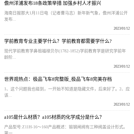
儋州洋浦发布18条政策举措 加强乡村人才振兴
海南日报那大1月11日电（记者曹马志）新年新气象，儋州洋浦公开
发布...
2023/01/12
学前教育专业主要学什么？学前教育都需要学什么?
现代学前教育学鼻祖福禄贝尔(1782-1852)学前教育学是研究学前年
龄阶...
2023/01/12
世界观热点：极品飞车8完整版_极品飞车8完美存档
1、这个问题我也碰到，一开始不知道是隐藏文件，后来好了。2、应
该...
2023/01/12
a105是什么材质？a105材质的化学成分是什么？
产品型号:Z11H-16～160产品概述：锻钢闸阀有三种阀盖设计形式。
第一...