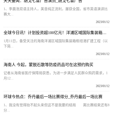
天天要闻：胡戈七喜广告演员_胡戈七喜广告
1、李晨浩双语主持人，美音纯正流利，屡获全国，省市英语演讲比
赛大...
2023/01/12
全球今日讯！计划投资超100亿元！洋浦区域国际集装箱枢纽港扩建工程开工
1月11日，备受关注的海南洋浦区域国际集装箱枢纽港扩建工程（以
下简...
2023/01/12
海南人 今起，蒙脱石散等防疫药品可在这预约购买
记者从海南省医疗保障局获悉，为进一步满足人民群众购药需求，1
月12...
2023/01/12
环球今热点：乔丹最后一场比赛得分_乔丹最后一场比赛
1、我没有觉得抬不起头来但这不是我要的结局 离比赛结束还有8
分...