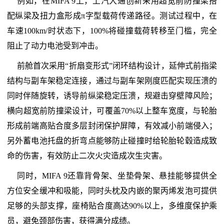
例如，在MIFA 9上，上汽大通创新采用超宽前防撞梁搭
配纵梁及扭力盒形成π字型载荷传递路径。测试过程中，在
车速100km/时状态下，100%将碰撞载荷转移至门槛，完全
阻止了动力电池受到冲击。
前舱首次采用“折扇变形式”闭环结构设计，延伸式前指梁
结构与副车架稳定连接，通过与副车架刚度匹配实现压溃的
同时伴随旋转，诱导前纵梁稳定压溃，规避击穿壁障风险；
横向超宽前防撞梁设计，可覆盖70%以上整车宽度，与轮胎
形成前端高贴合度多层封闭保护屏障，有效减小前端侵入；
另外蓄电池托盘的折弯点能够防止碰撞时给轮胎轮毂造成致
命的伤害，有效防止二次火灾造成次生灾害。
同时，MIFA 9还靠背骨架、坐垫骨架、悬挂能够提供全
方位安全缓冲和吸能，同时头枕及内嵌的聚丙烯发泡可提供
足够的头部支撑，座椅贴合度高达90%以上，多维度保护乘
员，避免颈部伤害，获得满分成绩。