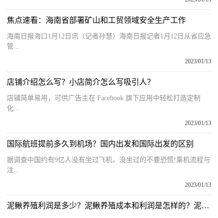
焦点速看：海南省部署矿山和工贸领域安全生产工作
海南日报海口1月12日讯（记者孙慧）海南日报记者1月12日从省应急
管...
2023/01/13
店铺介绍怎么写？小店简介怎么写吸引人？
店铺简单易用，可供广告主在 Facebook 旗下应用中轻松打造定制
化...
2023/01/13
国际航班提前多久到机场？国内出发和国际出发的区别
据调查中国约有9亿人没有坐过飞机，没坐过的不要恐慌!乘机流程与
注...
2023/01/13
泥鳅养殖利润是多少？泥鳅养殖成本和利润是怎样的？泥鳅养殖市场前景