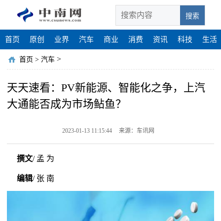
搜索
首页
原创
业界
汽车
商业
消费
资讯
科技
生活
>
首页
>
汽车
天天速看：PV新能源、智能化之争，上汽
大通能否成为市场鲇鱼？
2023-01-13 11:15:44
来源：车讯网
撰文
/ 孟 为
编辑
/ 张 南