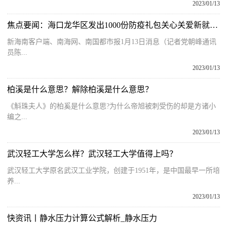
2023/01/13
焦点要闻：海口龙华区发出1000份防疫礼包关心关爱新就业群体
新海南客户端、南海网、南国都市报1月13日消息（记者党朝峰通讯
员陈...
2023/01/13
柏溪是什么意思？解除柏溪是什么意思？
《斛珠夫人》的柏奚是什么意思?为什么帝旭被刺受伤的却是方诸小
编之...
2023/01/13
武汉轻工大学怎么样？武汉轻工大学值得上吗？
武汉轻工大学原名武汉工业学院，创建于1951年，是中国最早一所培
养...
2023/01/13
快资讯丨静水压力计算公式解析_静水压力