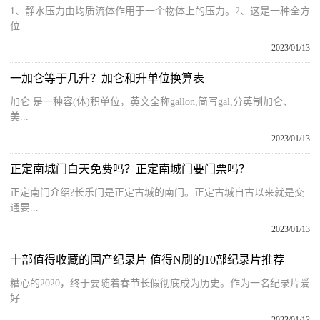
1、静水压力由均质流体作用于一个物体上的压力。2、这是一种全方
位...
2023/01/13
一加仑等于几升？加仑和升单位换算表
加仑 是一种容(体)积单位，英文全称gallon,简写gal,分英制加仑、
美...
2023/01/13
正定南城门白天免费吗？正定南城门要门票吗？
正定南门介绍?长乐门是正定古城的南门。正定古城自古以来就是交
通要...
2023/01/13
十部值得收藏的国产纪录片 值得N刷的10部纪录片推荐
糟心的2020，终于要随着春节长假彻底成为历史。作为一名纪录片爱
好...