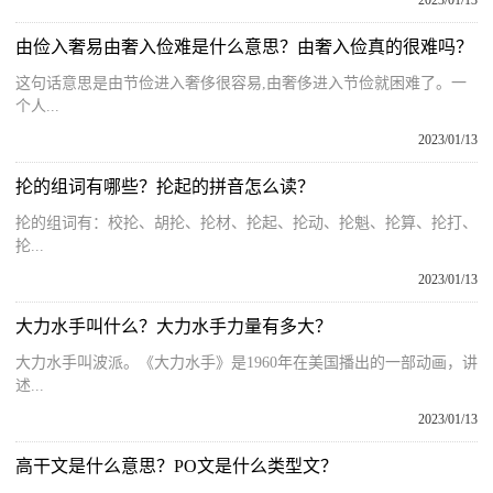
2023/01/13
由俭入奢易由奢入俭难是什么意思？由奢入俭真的很难吗？
这句话意思是由节俭进入奢侈很容易,由奢侈进入节俭就困难了。一
个人...
2023/01/13
抡的组词有哪些？抡起的拼音怎么读？
抡的组词有：校抡、胡抡、抡材、抡起、抡动、抡魁、抡算、抡打、
抡...
2023/01/13
大力水手叫什么？大力水手力量有多大？
大力水手叫波派。《大力水手》是1960年在美国播出的一部动画，讲
述...
2023/01/13
高干文是什么意思？PO文是什么类型文？