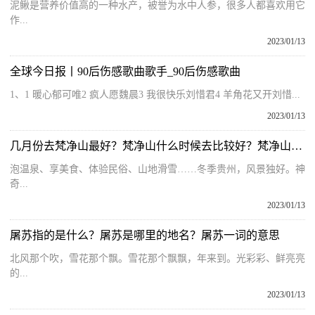
泥鳅是营养价值高的一种水产，被誉为水中人参，很多人都喜欢用它
作...
2023/01/13
全球今日报丨90后伤感歌曲歌手_90后伤感歌曲
1、1 暖心郁可唯2 疯人愿魏晨3 我很快乐刘惜君4 羊角花又开刘惜...
2023/01/13
几月份去梵净山最好？梵净山什么时候去比较好？梵净山自助攻略
泡温泉、享美食、体验民俗、山地滑雪……冬季贵州，风景独好。神
奇...
2023/01/13
屠苏指的是什么？屠苏是哪里的地名？屠苏一词的意思
北风那个吹，雪花那个飘。雪花那个飘飘，年来到。光彩彩、鲜亮亮
的...
2023/01/13