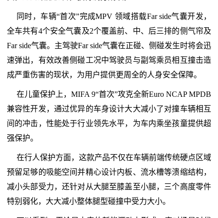
同时，车辆“首次”完成MPV 领域搭载Far side气囊开发，
全车共有4个安全气囊及2个覆盖前、中、后三排的侧气帘及
Far side气囊。主驾驶Far side气囊在正碰、侧碰发生时将会迅
速弹出，有效改善侧碰工况中驾驶员与副驾乘员相互撞击造
成严重伤害的现状，为用户提供更周全的人身安全保障。
在儿童保护上，MIFA 9“首次”攻克全新Euro NCAP MPDB
兼容性开发，通过优异的车身设计大大减小了对撞车辆相互
间的冲击，性能处于行业领先水平，为车内乘坐孩童提供超
强保护。
在行人保护方面，这款产品不仅在车辆前端传统硬点区域
预留足够的吸能空间并精心设计内板、流水槽等溃缩结构，
减小头部受力，还针对从大腿至膝盖至小腿，三个高度零件
特别弱化，大大减小整体腿型碰撞中受力大小。