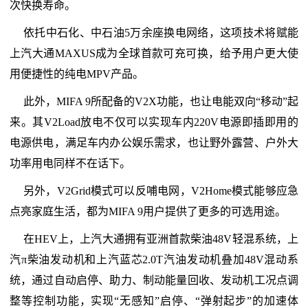
次快换寿命。
依托中石化、中石油5万余座换电网络，这项技术将赋能
上汽大通MAXUS成为全球首款可充可换，给予用户更大使
用便捷性的纯电MPV产品。
此外，MIFA 9所配备的V2X功能，也让电能双向“移动”起
来。其V2Load放电不仅可以实现车内220V电源即插即用的
电源供电，满足车内办公娱乐需求，也让野外露营、户外大
功率用电同样不在话下。
另外，V2Grid模式可以反哺电网，V2Home模式能够应急
点亮家庭生活，都为MIFA 9用户提供了更多的可选用途。
在HEV上，上汽大通拥有亚洲首款柴油48V轻混系统，上
汽π柴油发动机和上汽蓝芯2.0T汽油发动机叠加48V混动系
统，通过自动启停、助力、制动能量回收、发动机工况点调
整等控制功能，实现“无感知”启停、“弹射起步”的加速体