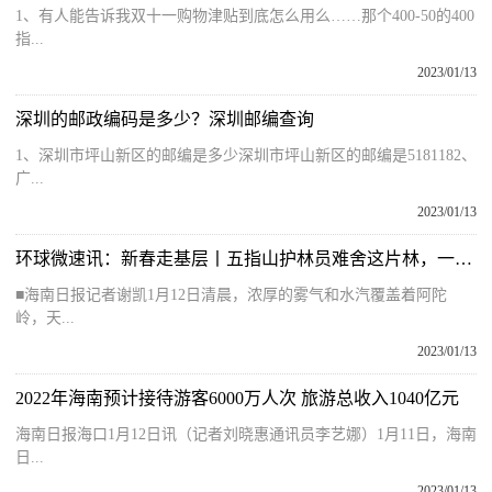
1、有人能告诉我双十一购物津贴到底怎么用么……那个400-50的400
指...
2023/01/13
深圳的邮政编码是多少？深圳邮编查询
1、深圳市坪山新区的邮编是多少深圳市坪山新区的邮编是5181182、
广...
2023/01/13
环球微速讯：新春走基层丨五指山护林员难舍这片林，一守十多年
■海南日报记者谢凯1月12日清晨，浓厚的雾气和水汽覆盖着阿陀
岭，天...
2023/01/13
2022年海南预计接待游客6000万人次 旅游总收入1040亿元
海南日报海口1月12日讯（记者刘晓惠通讯员李艺娜）1月11日，海南
日...
2023/01/13