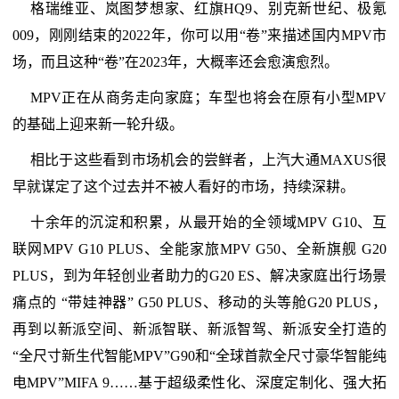
格瑞维亚、岚图梦想家、红旗HQ9、别克新世纪、极氪
009，刚刚结束的2022年，你可以用“卷”来描述国内MPV市
场，而且这种“卷”在2023年，大概率还会愈演愈烈。
MPV正在从商务走向家庭；车型也将会在原有小型MPV
的基础上迎来新一轮升级。
相比于这些看到市场机会的尝鲜者，上汽大通MAXUS很
早就谋定了这个过去并不被人看好的市场，持续深耕。
十余年的沉淀和积累，从最开始的全领域MPV G10、互
联网MPV G10 PLUS、全能家旅MPV G50、全新旗舰 G20
PLUS，到为年轻创业者助力的G20 ES、解决家庭出行场景
痛点的 “带娃神器” G50 PLUS、移动的头等舱G20 PLUS，
再到以新派空间、新派智联、新派智驾、新派安全打造的
“全尺寸新生代智能MPV”G90和“全球首款全尺寸豪华智能纯
电MPV”MIFA 9……基于超级柔性化、深度定制化、强大拓