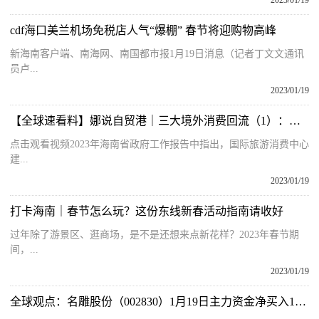
2023/01/19
cdf海口美兰机场免税店人气“爆棚” 春节将迎购物高峰
新海南客户端、南海网、南国都市报1月19日消息（记者丁文文通讯
员卢...
2023/01/19
【全球速看料】娜说自贸港｜三大境外消费回流（1）：离岛免税购物冲刺800亿销售额
点击观看视频2023年海南省政府工作报告中指出，国际旅游消费中心
建...
2023/01/19
打卡海南｜春节怎么玩？这份东线新春活动指南请收好
过年除了游景区、逛商场，是不是还想来点新花样？2023年春节期
间，...
2023/01/19
全球观点：名雕股份（002830）1月19日主力资金净买入193.92万元