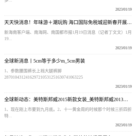
多...
2023/01/19
天天快消息！年味游＋潮玩购 海口国际免税城迎新春开展系列促销活动
新海南客户端、南海网、南国都市报1月19日消息（记者丁文文）1月
19...
2023/01/19
全球新消息丨5cm等于多少m_5cm男装
1、参数腰围裤长上裆大腿裤脚
2870104312416297210531251630741063225
2023/01/19
全球新动态：美特斯邦威2015新款女装_美特斯邦威2013秋装
1、现在刚上市要到九月底。2、十一黄金周的时候那个时候三折四折
特...
2023/01/19