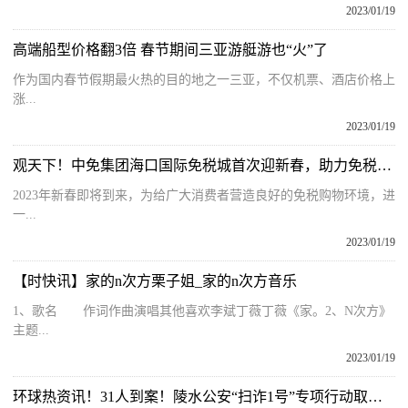
2023/01/19
高端船型价格翻3倍 春节期间三亚游艇游也“火”了
作为国内春节假期最火热的目的地之一三亚，不仅机票、酒店价格上
涨...
2023/01/19
观天下！中免集团海口国际免税城首次迎新春，助力免税市场冲刺“开门红”
2023年新春即将到来，为给广大消费者营造良好的免税购物环境，进
一...
2023/01/19
【时快讯】家的n次方栗子姐_家的n次方音乐
1、歌名 作词作曲演唱其他喜欢李斌丁薇丁薇《家。2、N次方》
主题...
2023/01/19
环球热资讯！31人到案！陵水公安“扫诈1号”专项行动取得成效并公布警示案例