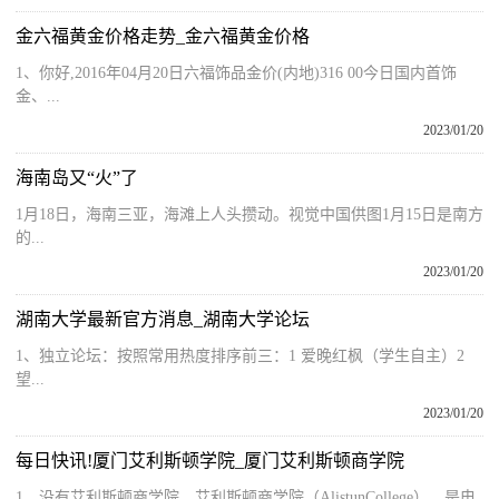
金六福黄金价格走势_金六福黄金价格
1、你好,2016年04月20日六福饰品金价(内地)316 00今日国内首饰
金、...
2023/01/20
海南岛又“火”了
1月18日，海南三亚，海滩上人头攒动。视觉中国供图1月15日是南方
的...
2023/01/20
湖南大学最新官方消息_湖南大学论坛
1、独立论坛：按照常用热度排序前三：1 爱晚红枫（学生自主）2
望...
2023/01/20
每日快讯!厦门艾利斯顿学院_厦门艾利斯顿商学院
1、没有艾利斯顿商学院，艾利斯顿商学院（AlistunCollege），是电