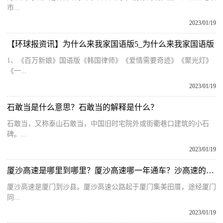
市...
2023/01/19
【环球报资讯】为什么来我家国语版5_为什么来我家国语版
1、《百万新娘》国语版《韩国律师》《爱情需要奇迹》《聚光灯》
《一...
2023/01/19
石敢当是什么意思？石敢当的解释是什么？
石敢当，又称泰山石敢当，中国旧时宅院外或街衢巷口建筑的小石
碑。...
2023/01/19
厦沙高速是哪里到哪里？厦沙高速哪一年通车？沙高速的位置介绍
厦沙高速是厦门到沙县。厦沙高速公路起于厦门集美田厝，途经厦门
同...
2023/01/19