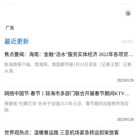
x
广告
最近更新
MORE
焦点要闻：海南：金融“活水”服务实体经济 2022年各项贷款新增483.24亿元
新海南客户端、南海网、南国都市报1月20日消息（记者汪慧）记者
从海...
2023/01/20
网络中国节·春节丨琼海市多部门联合开展春节期间KTV娱乐场所专项检查
根据省“扫黄打非”办关于加强2023年元旦、春节期间出版物市场及
网...
2023/01/20
世界观热点：温暖春运路 三亚机场紧急转运担架旅客