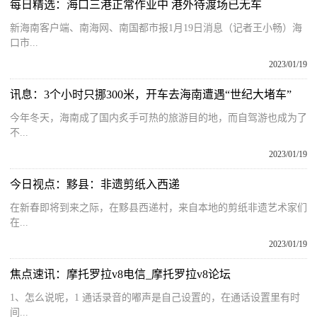
每日精选：海口三港正常作业中 港外待渡场已无车
新海南客户端、南海网、南国都市报1月19日消息（记者王小畅）海
口市...
2023/01/19
讯息：3个小时只挪300米，开车去海南遭遇“世纪大堵车”
今年冬天，海南成了国内炙手可热的旅游目的地，而自驾游也成为了
不...
2023/01/19
今日视点：黟县：非遗剪纸入西递
在新春即将到来之际，在黟县西递村，来自本地的剪纸非遗艺术家们
在...
2023/01/19
焦点速讯：摩托罗拉v8电信_摩托罗拉v8论坛
1、怎么说呢，1 通话录音的嘟声是自己设置的，在通话设置里有时
间...