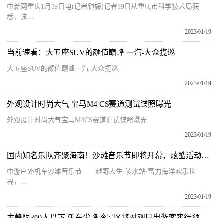
中新网重庆1月19日电(记者钟旖)记者19日从重庆市科学技术局获
悉，该...
2023/01/19
当前速看：大五座SUV的颜值巅峰 一汽-大众揽巡
大五座SUV的颜值巅峰一汽-大众揽巡
2023/01/19
外观设计时尚大气 宝马M4 CS赛道测试谍照曝光
外观设计时尚大气宝马M4CS赛道测试谍照曝光
2023/01/19
国内知名乐队齐聚海南！沙滩音乐节即将开幕，炫酷活动等你来嗨
中游户外机车沙滩音乐节——越野人生·陵水站·富力海洋欢乐世
界，...
2023/01/19
主峰限300人以下 乐东尖峰岭景区将对观日出游客实行预约入园