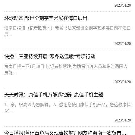
2023/01/20
环球动态:邹世全刻字艺术展在海口展出
海南日报讯（记者欧英才）我省书法家邹世全刻字艺术展日前在海口
展...
2023/01/20
快播：三亚持续开展“寒冬送温暖”专项行动
海南日报三亚1月19日电(记者徐慧玲)为确保流浪人员和临时遇困人
员能...
2023/01/20
天天时讯：康佳手机万能遥控器_康佳手机主题
1、亲，很高兴为您解答。2、感谢您使用康佳手机产品，您这款康佳
A9...
2023/01/20
今日播报!蓝环章鱼后又现毒螃蟹？网友称海南一农贸市场卖正直爱洁蟹，别被它的名字迷惑了，最好不吃！