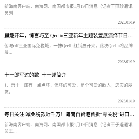
新海南客户端、南海网、南国都市报1月19日消息（记者王燕珍通讯
员刘...
2023/01/19
麒趣开年，惊喜巧至 Qeelin三亚新年主题装置展演绎节日盛景
俯瞰cdf三亚国际免税城，一抹Qeelin红铺展开来，此次Qeelin将品牌
最...
2023/01/19
十一郎写过的歌_十一郎简介
1、萧十一郎有一点点坏，但坏的可爱，是个可爱的敌人，忠实的朋
友，...
2023/01/19
每日关注!减免税款近千万！海南自贸港首批“零关税”进口劳斯莱斯通关放行
新海南客户端、南海网、南国都市报1月19日消息（记者王子遥通讯
员王...