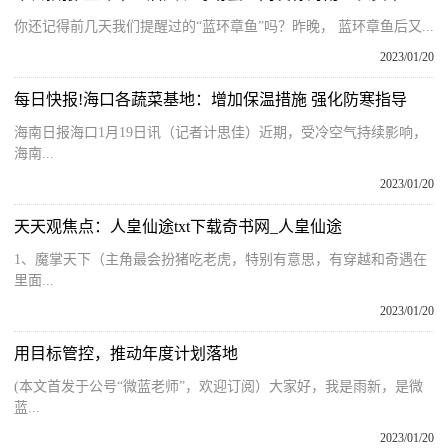
你还记得前几天我们提醒过的“蓝环章鱼”吗？昨晚， 蓝环章鱼后又...
2023/01/20
每日快报!海口各蔬菜基地：增加保温措施 强化防寒指导
海南日报海口1月19日讯（记者计思佳）近期，受冷空气持续影响，
海南...
2023/01/20
天天观焦点：人皇仙途txt下载奇书网_人皇仙途
1、魔掌天下（主角最会扮猪吃老虎，特别有意思，有穿越和奇遇在
里面...
2023/01/20
用目标管控，推动年度计划落地
(本文首发于公号“微蓝老师”，欢迎订阅）大家好，我是雨新，是微
蓝...
2023/01/20