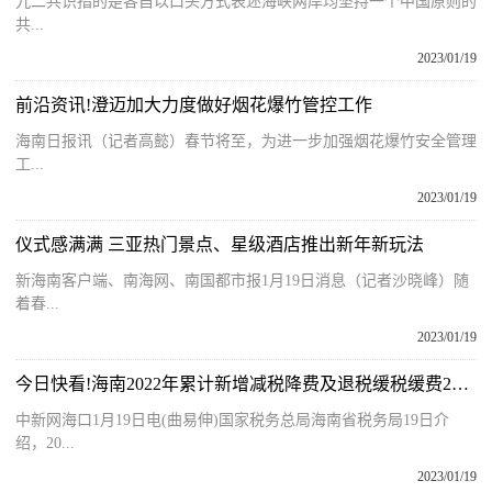
九二共识指的是各自以口头方式表述海峡两岸均坚持一个中国原则的
共...
2023/01/19
前沿资讯!澄迈加大力度做好烟花爆竹管控工作
海南日报讯（记者高懿）春节将至，为进一步加强烟花爆竹安全管理
工...
2023/01/19
仪式感满满 三亚热门景点、星级酒店推出新年新玩法
新海南客户端、南海网、南国都市报1月19日消息（记者沙晓峰）随
着春...
2023/01/19
今日快看!海南2022年累计新增减税降费及退税缓税缓费280.9亿元
中新网海口1月19日电(曲易伸)国家税务总局海南省税务局19日介
绍，20...
2023/01/19