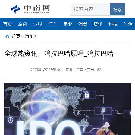
搜索
首页
原创
业界
汽车
商业
消费
资讯
科技
生活
>
首页
>
汽车
全球热资讯！呜拉巴哈原唱_呜拉巴哈
2023-01-27 05:51:40
来源：青年汽车云小站