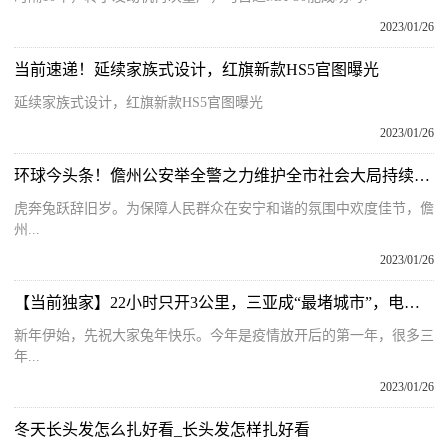
2023/01/26
当前速递！延续家族式设计，红旗新款HS5官图曝光
延续家族式设计，红旗新款HS5官图曝光
2023/01/26
环球今头条！儋州公安举全警之力维护全市社会大局持续稳定
虎奔兔跃辞旧岁。为保障人民群众在安宁和谐的氛围中欢度佳节，儋
州...
2023/01/26
【当前独家】22小时只开3公里，三亚成“最堵城市”，电动车车主还是很焦虑
新年伊始，先祝大家兔年快乐。今年是疫情放开后的第一年，很多三
年...
2023/01/26
冬天长头发怎么扎好看_长头发怎样扎好看