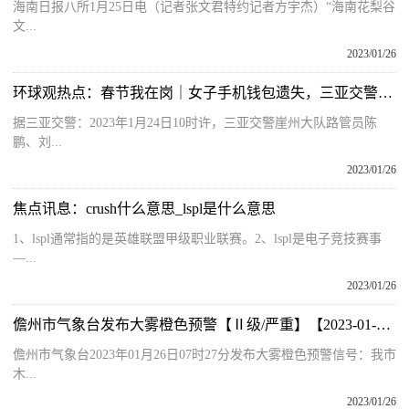
海南日报八所1月25日电（记者张文君特约记者方宇杰）“海南花梨谷
文...
2023/01/26
环球观热点：春节我在岗｜女子手机钱包遗失，三亚交警助其回家
据三亚交警：2023年1月24日10时许，三亚交警崖州大队路管员陈
鹏、刘...
2023/01/26
焦点讯息：crush什么意思_lspl是什么意思
1、lspl通常指的是英雄联盟甲级职业联赛。2、lspl是电子竞技赛事
—...
2023/01/26
儋州市气象台发布大雾橙色预警【Ⅱ级/严重】【2023-01-26】
儋州市气象台2023年01月26日07时27分发布大雾橙色预警信号：我市
木...
2023/01/26