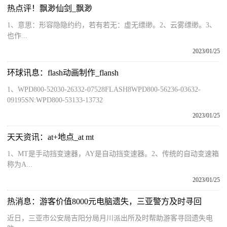
热点评！飘渺仙剑_飘渺
1、意思：形容隐隐约约，若有若无：虚无缥缈。2、云雾缥缈。3、
也作...
2023/01/25
环球讯息：flash动画制作_flansh
1、WPD800-52030-26332-07528FLASH8WPD800-56236-03632-
09195SN:WPD800-53133-13732
2023/01/25
天天资讯：at+地点_at mt
1、MT是手动挡变速器，AY是自动挡变速器。2、传统的自动变速箱
称为A...
2023/01/25
热消息：游客价值8000元电脑遗失，三亚警方及时寻回
近日，三亚市公安局吉阳分局月川派出所及时帮助游客寻回遗失电