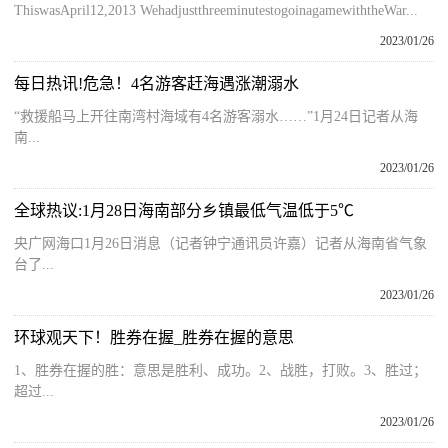
ThiswasApril12,2013 WehadjustthreeminutestogoinagamewiththeWar...
2023/01/26
每日热讯!危急！4名游客赶海遇涨潮溺水
“救援船马上开往南湾村海域有4名游客溺水……”1月24日记者从海
南...
2023/01/26
全球热议:1月28日海南部分乡镇最低气温低于5℃
央广网海口1月26日消息（记者钟宁通讯员许嘉）记者从海南省气象
台了...
2023/01/26
环球观天下！胜券在握_胜券在握的意思
1、胜券在握的胜：意思是胜利、成功。2、战胜，打败。3、胜过；
超过...
2023/01/26