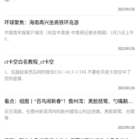
2023/01/26
环球聚焦：海南再兴坐高铁环岛游
中国青年报客户端讯（何芸中青报·中青网记者任明超）1月25日上午
9...
2023/01/26
cf卡空白名教程_cf卡空
1、先跳起来然后同时按住EXC+ALT+CTRL不要松手就卡到空中了
但你是看...
2023/01/26
看点：组图丨“百鸟闹新春”！儋州湾：黑脸琵鹭、勺嘴鹬悠然过冬
近日清晨，在儋州新英湾内的新州镇宝山村边池塘，黑脸琵鹭、白鹭
等...
2023/01/26