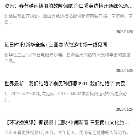
资讯：春节越南籍船舶故障偏航 海口秀英边检开通绿色通道联动处置
边检民警正在执勤。图由秀英边检站提供新海南客户端、南海网、南
国...
2023/01/26
每日时讯!新华全媒+|三亚春节旅游市场一线见闻
新华社三亚1月26日电阳光沙滩、碧海蓝天的热带风光和丰富的旅游
产品...
2023/01/26
世界最新：我们结婚了泰民孙娜恩0901_我们结婚了 泰民
1、2013 04 27E01初次见面2013 05 04E02体验极限运动&海边交心
2...
2023/01/26
【环球播资讯】椰视频｜迎财神 闹新春 三亚南山文化旅游区迎客流高峰
点击查看更多视频1月26日，大年初五，民间有迎财神的传统习俗。