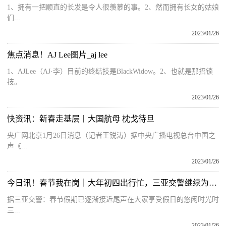
1、拥有一把顺直的长发是令人很羡慕的事。2、然而拥有长女的姑娘
们...
2023/01/26
焦点消息！AJ Lee图片_aj lee
1、AJLee（AJ·李）目前的终结技是BlackWidow。2、也就是那招锁
技。...
2023/01/26
快资讯：新春走基层丨大国航母 枕戈待旦
央广网北京1月26日消息（记者王锐涛）据中央广播电视总台中国之
声《...
2023/01/26
今日讯！春节我在岗｜大年初四出行忙，三亚交警继续为您保驾护航！
据三亚交警：春节假期已逐渐接近尾声在大家享受假日的悠闲时光时
三...
2023/01/26