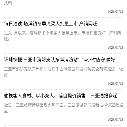
式和...
2023/01/25
每日速读!塔洋镇冬季瓜菜大批量上市 产销两旺
进入1月以来，塔洋镇冬季瓜菜大批量上市，市场销售良好，产销两
旺。...
2023/01/25
环球快报:三亚市消防支队东岸消防站：24小时值守 做好春节消防安全“守夜人”
三亚市消防支队东岸消防站在千古情景区开展消防安全前置巡逻，做
好...
2023/01/25
偷换客人食材、以小充大、暗自提价销售…三亚通报多起旅游市场涉嫌违法行为
近日，三亚旅游持续呈现火热局面。三亚旅游部门最新抽样调查数据
显...
2023/01/25