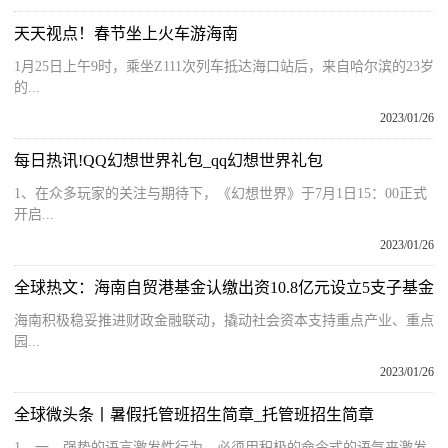
天天视点！春节坐上火车游海南
1月25日上午9时，乘坐Z111次列车抵达海口站后，来自哈尔滨的23岁
的...
2023/01/26
每日热讯!QQ幻想世界礼包_qq幻想世界礼包
1、在众多玩家的关注与期待下，《幻想世界》于7月1日15：00正式
开启...
2023/01/26
全球热文：海南自贸港基金认缴出资10.8亿元设立5支子基金
海南积极稳妥推进财政金融联动，撬动社会资本支持重点产业、重点
园...
2023/01/26
全球微头条丨暑假托管班招生简章_托管班招生简章
1、一，强势的语言激发性行为，必须用积极的命令式的语气来激发