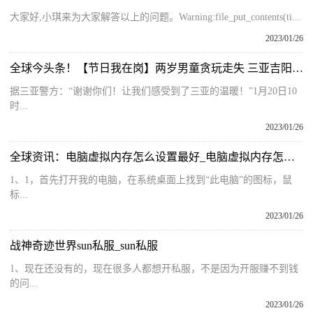
大家好,小琪来为大家解答以上的问题。Warning:file_put_contents(ti...
2023/01/26
全球今头条！【节日我在岗】两岁男童贪玩走失 三亚吉阳警方及时援手助其与家人团聚
据三亚警方：“谢谢你们！让我们感受到了三亚的温暖！”1月20日10
时...
2023/01/26
全球资讯：电脑虚拟内存怎么设置最好_电脑虚拟内存怎么设置
1、1，首先打开我的电脑，在系统桌面上找到“此电脑”的图标，鼠
标...
2023/01/26
战神奇迹世界sun私服_sun私服
1、现在还没有的，现在很多人都想开私服，不是因为开服赚不到钱
的问...
2023/01/26