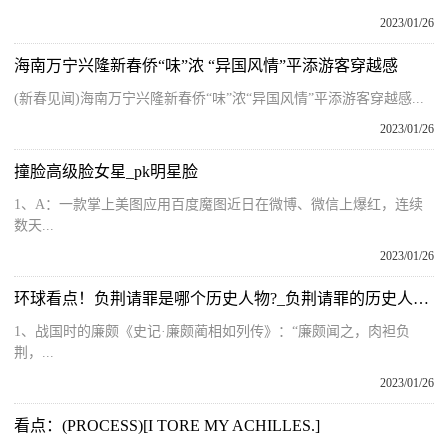
2023/01/26
海南万宁兴隆新春侨“味”浓 “异国风情”平添游客穿越感
(新春见闻)海南万宁兴隆新春侨“味”浓“异国风情”平添游客穿越感...
2023/01/26
撞脸高级脸女星_pk明星脸
1、A：一款掌上美图应用百度魔图近日在微博、微信上爆红，连续
数天...
2023/01/26
环球看点！负荆请罪是哪个历史人物?_负荆请罪的历史人物是谁
1、战国时的廉颇《史记·廉颇蔺相如列传》：“廉颇闻之，肉袒负
荆，...
2023/01/26
看点：(PROCESS)[I TORE MY ACHILLES.]