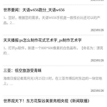
世界要闻：天语w656跑分_天语w656
1、您好，根据您的需求，天语W656手机是一款性价比还可以的产
品。2...
2023/01/26
天天播报:ps怎么制作花式艺术字_ps制作艺术字
1、打开ps软件，新建一个800*600像素的白色画布，【命名为：漂亮
的...
2023/01/26
三亚：低空旅游受青睐
海南日报记者周月光1月25日11时，在三亚市博后村东边的一块空地
上，...
2023/01/26
世界观天下！东方花梨谷美景亮相央视《新闻联播》