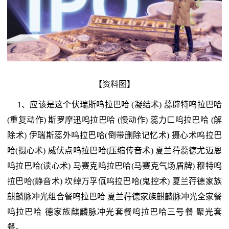
【资料图】
1、应该是这个伏瑞斯呜拉巴哈 (凝结术) 蕊辟特呜拉巴哈
(重复动作) 斯罗摩迅呜拉巴哈 (慢动作) 蕊力ㄈ呜拉巴哈 (解
除术) 伊瑞斯蕊外呜拉巴哈(倒带删除记忆术) 摄心术呜拉巴
哈(摄心术) 威伏点呜拉巴哈(压缩传音术) 夏兰荇蕊德尤迈恩
呜拉巴哈(读心术) 马赛克呜拉巴哈(马赛克气场盾牌) 穆特呜
拉巴哈(静音术) 坎绰万孚佤呜拉巴哈(鬼控术) 夏兰荇德家族
麒麟脉冲光组合餐呜拉巴哈 夏兰荇德家族麒麟脉冲光全家餐
呜拉巴哈 德家族麒麟脉冲光套餐呜拉巴哈三号餐 聚光套
餐。