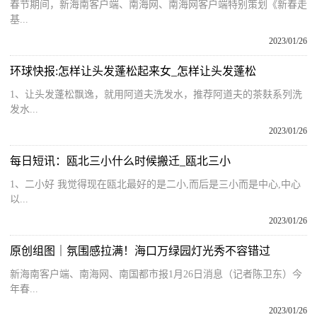
春节期间，新海南客户端、南海网、南海网客户端特别策划《新春走
基...
2023/01/26
环球快报:怎样让头发蓬松起来女_怎样让头发蓬松
1、让头发蓬松飘逸，就用阿道夫洗发水，推荐阿道夫的茶麸系列洗
发水...
2023/01/26
每日短讯：瓯北三小什么时候搬迁_瓯北三小
1、二小好 我觉得现在瓯北最好的是二小,而后是三小而是中心,中心
以...
2023/01/26
原创组图｜氛围感拉满！海口万绿园灯光秀不容错过
新海南客户端、南海网、南国都市报1月26日消息（记者陈卫东）今
年春...
2023/01/26