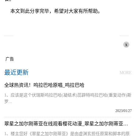
本文到此分享完毕，希望对大家有所帮助。
x
广告
最近更新
MORE
全球热资讯！呜拉巴哈原唱_呜拉巴哈
1、应该是这个伏瑞斯呜拉巴哈(凝结术)蕊辟特呜拉巴哈(重复动作)斯
罗...
2023/01/27
翠星之加尔刚蒂亚在线观看樱花动漫_翠星之加尔刚蒂亚漫画
1、楼主您好《翠星之加尔刚蒂亚》是由虚渊玄担任原案和脚本的原