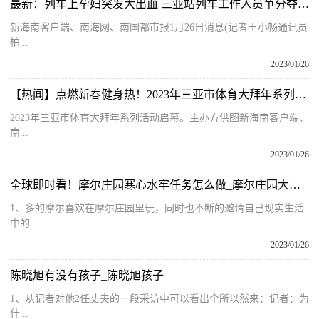
最新：列车上孕妇突发大出血 三亚站列车工作人员争分夺秒救助
新海南客户端、南海网、南国都市报1月26日消息(记者王小畅通讯员
柏...
2023/01/26
【热闻】点燃新春健身热！2023年三亚市体育大拜年系列活动启幕
2023年三亚市体育大拜年系列活动启幕。主办方供图新海南客户端、
南...
2023/01/26
全球即时看！摩尔庄园寒心水牢任务怎么做_摩尔庄园大使任务
1、多的摩尔喜欢在摩尔庄园里玩，同时也不断的邀请自己现实生活
中的...
2023/01/26
陈晓旭有没有孩子_陈晓旭孩子
1、从记者对他2任丈夫的一段采访中可以看出个所以然来：记者：为
什...