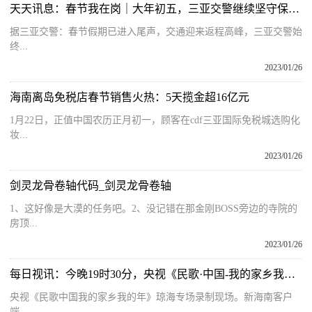
天天讯息：春节我在岗｜大年初五，三亚交警继续坚守保畅通保安全
据三亚交警：春节假期已进入尾声，交通迎来返程高峰，三亚交警始
终...
2023/01/26
海南离岛免税店春节销售火热：5天揽金超16亿元
1月22日，正值中国农历正月初一，顾客在cdf三亚国际免税城选购化
妆...
2023/01/26
剑灵龙骨卷轴代码_剑灵龙骨卷轴
1、这好像是大漠的任务吧。2、没记错在那金刚BOSS旁边的寺院的
房顶...
2023/01/26
每日视讯：今晚19时30分，央视《民歌·中国-我的家乡我的年》琼海专场播出
央视《民歌中国我的家乡我的年》琼海专场录制现场。新海南客户
端、...