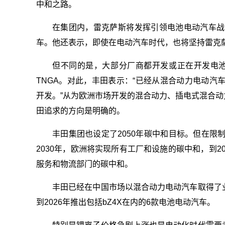
中和之路。
在集团内，雷克萨斯将发挥引领电池电动汽车战
车。他还表示，即使在电动汽车时代，也将坚持雷克
但不同的是，大部分厂商都开发或正在开发电池
TNGA。对此，丰田表示：“已经从混合动力电动汽
开发。”从为欧洲市场开发的混合动力、插电式混合动
田追求的方向是明确的。
丰田集团也设定了2050年碳中和目标。但在限
2030年，欧洲将实现所有工厂和设施的碳中和，到2
服务和物流部门的碳中和。
丰田已经在中国市场以混合动力电动汽车取得了
到2026年推出包括bZ4X在内的6款电池电动汽车。