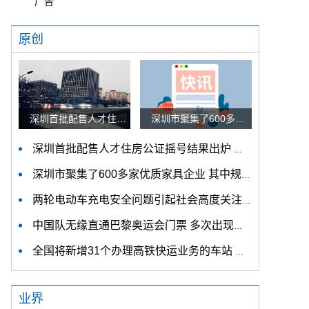
广告
原创
深圳首批配售人才住房公证摇号结果出炉 认购家庭将于12月9日起选房
深圳市聚集了600多家优质家具企业 其中规模以上企业占比90%
深圳首批配售人才住房公证摇号结果出炉 认购家庭将于12月9日起选房
深圳市聚集了600多家优质家具企业 其中规模以上企业占比90%
两轮电动车充电安全问题引起社会高度关注 多措并举强化充电安全监管
中国队无缘直通巴黎奥运会门票 多次出现失误平衡木唐茜靖、罗蕊掉木
全国将新增31个办理高铁快运业务的车站 高铁快运车站将达280个
业界