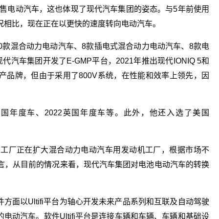
销售电动汽车，这也体现了现代汽车集团的姿态。与5年前使用
况相比，现在正在以更快的速度转向电动汽车。
出10款混合动力电动汽车、8款插电式混合动力电动汽车、8款电
车集团开发了E-GMP平台，2021年推出现代IONIQ 5和
产品牌，但由于采用了800V系统，在性能和效率上领先，因
22德国年度车、2022英国年度车等。此外，他还入选了美国
山工厂正在扩大混合动力电动汽车用发动机工厂，根据市场不
言，从目前的情况来看，现代汽车集团对电池电动汽车的转换
件方面以Ultifi平台为轴心开发未来产品系列和互联及自动驾驶
的电动汽车。软件Ultifi平台是连接车辆和车辆、车辆和基础设