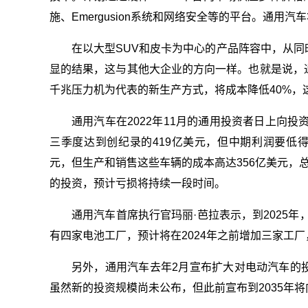
施、Emergusion系统和网络安全等的平台。通用汽车将
在以大型SUV和皮卡为中心的产品阵容中，从
显的结果，这与其他大企业的方向一样。也就是说，
千兆压力机为代表的新生产方式，将成本降低40%，
通用汽车在2022年11月的通用投资者日上向投
三季度达到创纪录的419亿美元，但中期利润要低
元，但生产和销售这些车辆的成本高达356亿美元，
的投资，预计亏损将持续一段时间。
通用汽车首席执行官玛丽·芭拉表示，到2025
有四家电池工厂，预计将在2024年之前增加三家工
另外，通用汽车去年2月宣布扩大对电动汽车的
虽然新的投资规模尚未公布，但此前宣布到2035年将