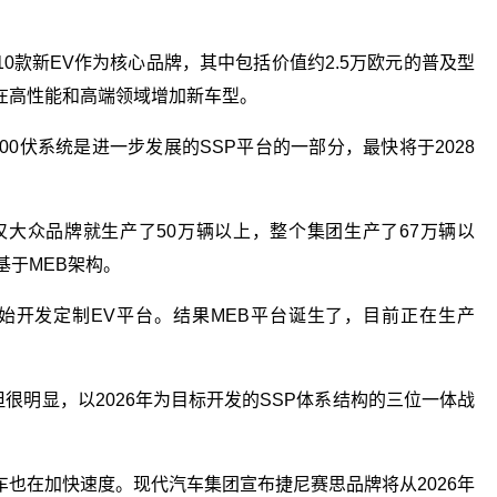
10款新EV作为核心品牌，其中包括价值约2.5万欧元的普及型
在高性能和高端领域增加新车型。
800伏系统是进一步发展的SSP平台的一部分，最快将于2028
市，仅大众品牌就生产了50万辆以上，整个集团生产了67万辆以
基于MEB架构。
开始开发定制EV平台。结果MEB平台诞生了，目前正在生产
很明显，以2026年为目标开发的SSP体系结构的三位一体战
也在加快速度。现代汽车集团宣布捷尼赛思品牌将从2026年