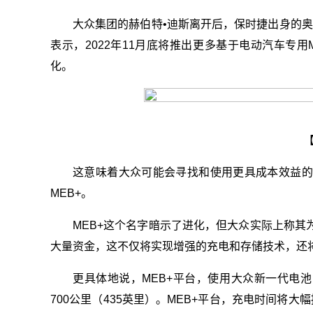
大众集团的赫伯特•迪斯离开后，保时捷出身的奥
表示，2022年11月底将推出更多基于电动汽车专
化。
这意味着大众可能会寻找和使用更具成本效益的
MEB+。
MEB+这个名字暗示了进化，但大众实际上称其
大量资金，这不仅将实现增强的充电和存储技术，还
更具体地说，MEB+平台，使用大众新一代电
700公里（435英里）。MEB+平台，充电时间将大幅