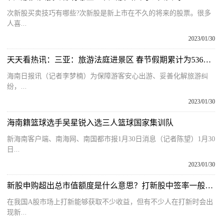
次新股买卖技巧有哪些?次新股是新上市在不久的将来的股票。很多
人喜...
2023/01/30
天天看热讯：三亚：旅游法庭进景区 春节假期累计为536名市民游客提供服务
海南日报讯（记者李梦楠）为保障游客安心出游、妥善化解旅游纠
纷，...
2023/01/30
海南籍篮球选手吴星锐入选三人篮球国家集训队
新海南客户端、南海网、南国都市报1月30日消息（记者陈望）1月30
日...
2023/01/30
新股申购超出总市值额度是什么意思？打新股中签率一般是多少？
在我国A股市场上打新能够获取不少收益，但有不少人在打新时会出
现新...