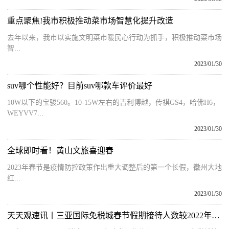
重点聚焦!我市积极推动菜市场智慧化提升改造
去年以来，我市以实施文明菜市暖民心行动为抓手，积极推动菜市场
智...
2023/01/30
suv哪个性能好？目前suv哪款车评价最好
10W以下的宝骏560。10-15W左右的吉利博越，传祺GS4，哈佛H6，
WEYVV7...
2023/01/30
全球即时看！黄山文旅喜迎春
2023年春节是疫情防控政策作出重大调整后的第一个长假，徽州大地
红...
2023/01/30
天天观速讯丨三亚国际免税城春节假期接待人数较2022年同时段增长22％