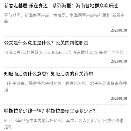
新春走基层·乐在身边｜系列海报：海南各地群众欢乐过大年
春节期间，新海南客户端、南海网、南海网客户端特别策划“新春走
基...
2023/01/30
公关是什么意思是什么？公关的岗位职责
何谓公关?公共关系(Public Relations)到底在做什么?公关对于企业又...
2023/01/30
知耻而后勇什么意思？知耻后勇的有关诗句
自孔子以来，儒家将君子树立为一种理想人格，君子被要求具备多种
道...
2023/01/30
特斯拉多少钱一辆？特斯拉最便宜要多少万？
ModelS车型在中国内地起售价格，其中。为人民币74，自然价格也
是相...