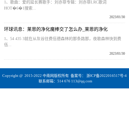
1、歌曲：爱的延长赛歌手：刘亦菲专辑：刘亦菲LRC歌词
HOT�6�1搜索...
2023/01/30
环球讯息：莱恩的净化魔棒交了怎么办_莱恩的净化
1、54 435 3就在从灰谷往费伍德森林的那条路那，夜歌森林快到费
伍...
2023/01/30
Copyright @ 2015-2022 中南网版权所有 备案号：
浙ICP备2022016517号-4
联系邮箱：514 676 113@qq.com