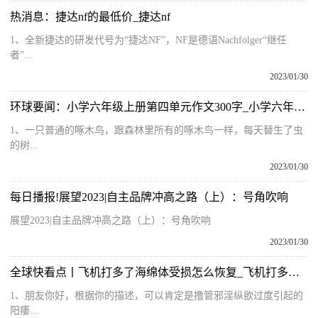
热消息：捷达nf的最低价_捷达nf
1、全新捷达的研发代号为“捷达NF”，NF是德语Nachfolger“继任
者”...
2023/01/30
环球要闻：小学六年级上册第四单元作文300字_小学六年级上册第四单元作文
1、一只普通的啄木鸟，跟森林里所有的啄木鸟一样，每天替生了虫
的树...
2023/01/30
每日播报!展望2023|自主品牌冲高之路（上）：号角吹响
展望2023|自主品牌冲高之路（上）：号角吹响
2023/01/30
全球快看点丨飞机打多了海绵体受损怎么恢复_飞机打多了硬度下降怎么恢复
1、朋友你好，根据你的描述，可以肯定是撸管邪淫纵欲过度引起的
阳痿...