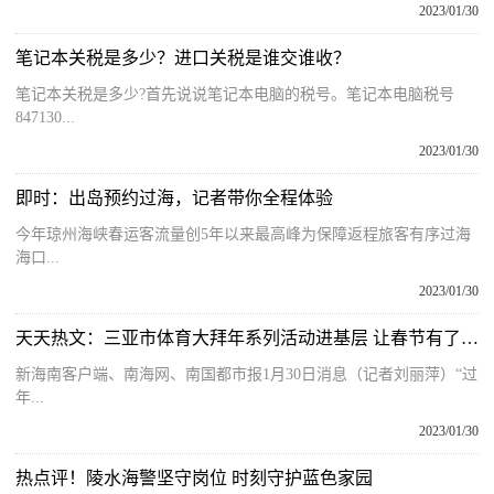
2023/01/30
笔记本关税是多少？进口关税是谁交谁收？
笔记本关税是多少?首先说说笔记本电脑的税号。笔记本电脑税号
847130...
2023/01/30
即时：出岛预约过海，记者带你全程体验
今年琼州海峡春运客流量创5年以来最高峰为保障返程旅客有序过海
海口...
2023/01/30
天天热文：三亚市体育大拜年系列活动进基层 让春节有了“新味道”
新海南客户端、南海网、南国都市报1月30日消息（记者刘丽萍）“过
年...
2023/01/30
热点评！陵水海警坚守岗位 时刻守护蓝色家园