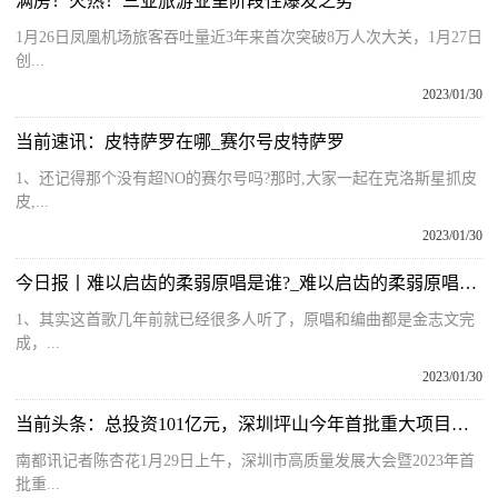
满房！火热！三亚旅游业呈阶段性爆发之势
1月26日凤凰机场旅客吞吐量近3年来首次突破8万人次大关，1月27日
创...
2023/01/30
当前速讯：皮特萨罗在哪_赛尔号皮特萨罗
1、还记得那个没有超NO的赛尔号吗?那时,大家一起在克洛斯星抓皮
皮,...
2023/01/30
今日报丨难以启齿的柔弱原唱是谁?_难以启齿的柔弱原唱是谁
1、其实这首歌几年前就已经很多人听了，原唱和编曲都是金志文完
成，...
2023/01/30
当前头条：总投资101亿元，深圳坪山今年首批重大项目集中启动
南都讯记者陈杏花1月29日上午，深圳市高质量发展大会暨2023年首
批重...