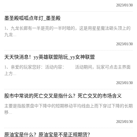
2023/01/30
墨圣殿呱呱点年灯_墨圣殿
1、九龙长廊有一半是亮的一半时暗的，这是用星星魔法砸头顶上的
九龙...
2023/01/30
天天快消息！yy英雄联盟陪玩_yy女神联盟
1、亲爱的玩家您好：活动内容： 活动期间，玩家可点击主界面
上方...
2023/01/30
股市中常说的死亡交叉是指什么？死亡交叉的市场含义
主要是指股票盘中下降中的短期移动平均线由上而下穿过下降的长期
移...
2023/01/30
原油宝是什么？原油宝是不是正规期货？