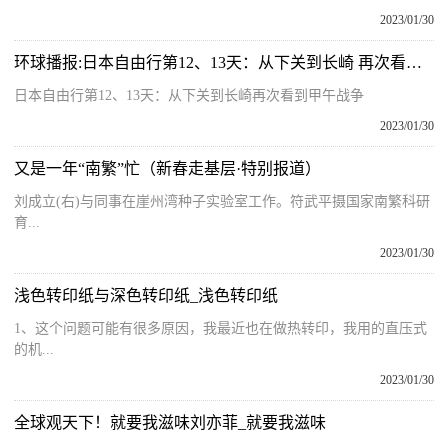
2023/01/30
环球播报:日本自由行第12、13天：从下关到长崎 再次看到甲午战争
日本自由行第12、13天：从下关到长崎再次看到甲午战争
2023/01/30
又是一年“南繁”忙（新春走基层·特别报道）
刘成立(右)与同事在崖州湾种子实验室工作。符武平摄国家南繁科研
育...
2023/01/30
浅色转印纸与深色转印纸_浅色转印纸
1、这个问题可能有很多原因，我最近也在做热转印，我用的直压式
的机...
2023/01/30
全球观天下！就要我滋味刘亦菲_就要我滋味