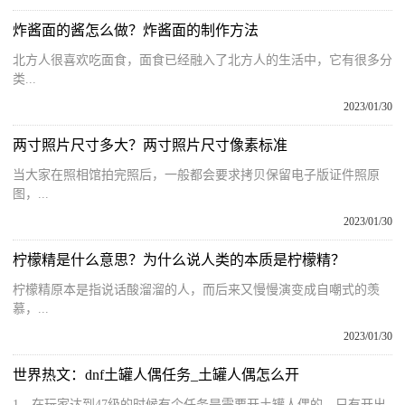
炸酱面的酱怎么做？炸酱面的制作方法
北方人很喜欢吃面食，面食已经融入了北方人的生活中，它有很多分
类...
2023/01/30
两寸照片尺寸多大？两寸照片尺寸像素标准
当大家在照相馆拍完照后，一般都会要求拷贝保留电子版证件照原
图，...
2023/01/30
柠檬精是什么意思？为什么说人类的本质是柠檬精？
柠檬精原本是指说话酸溜溜的人，而后来又慢慢演变成自嘲式的羡
慕，...
2023/01/30
世界热文：dnf土罐人偶任务_土罐人偶怎么开
1、在玩家达到47级的时候有个任务是需要开土罐人偶的，只有开出