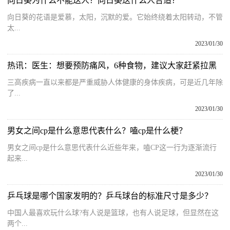
向日葵为什么不能送人？向日葵送什么人合适？
向日葵的花语是爱慕，太阳，沉默的爱。它始终绕着太阳转动，不管
太...
2023/01/30
热讯：医生：想要预防痛风，6种食物，建议大家赶紧拉黑
三高疾病一直以来都是严重威胁人体健康的身体疾病，可是近几年除
了...
2023/01/30
男女之间cp是什么意思代表什么？嗑cp是什么梗？
男女之间cp是什么意思代表什么近些年来，嗑CP这一行为逐渐流行
起来...
2023/01/30
乒乓球是哪个国家发明的？乒乓球台的标准尺寸是多少？
中国人最喜欢玩什么球?有人说是篮球，也有人说足球，但显然在这
两个...