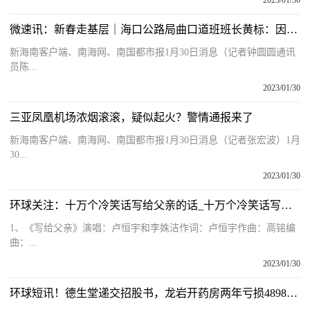
2023/01/30
微速讯：新春走基层｜海口公路局曲口道班班长黄标：因为热爱 他22年如一日守护最美家乡路
新海南客户端、南海网、南国都市报1月30日消息（记者钟圆圆通讯
员陈...
2023/01/30
三亚凤凰机场浓烟滚滚，疑似起火？警情通报来了
新海南客户端、南海网、南国都市报1月30日消息（记者张宏波）1月
30...
2023/01/30
环球关注：十万个冷笑话写给父亲的话_十万个冷笑话写给父亲
1、《写给父亲》演唱：卢恒宇和李姝洁作词：卢恒宇作曲：高铭编
曲：...
2023/01/30
环球短讯！德生堂递交招股书，龙岩开药房两年亏损4898万，阿里健康持股10%