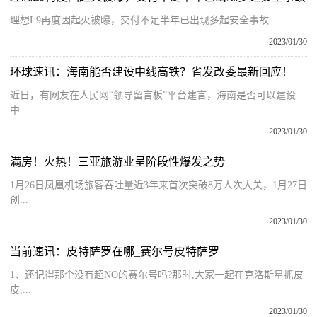
理想L9再度因起火被曝，交付不足半年已出现多起安全事故
2023/01/30
环球速讯：海南能否建设中线高铁？省发改委最新回应！
近日，有网友在人民网“领导留言板”平台建言，海南是否可以建设
中...
2023/01/30
满房！火热！三亚旅游业呈阶段性爆发之势
1月26日凤凰机场旅客吞吐量近3年来首次突破8万人次大关，1月27日
创...
2023/01/30
当前速讯：皮特萨罗在哪_赛尔号皮特萨罗
1、还记得那个没有超NO的赛尔号吗?那时,大家一起在克洛斯星抓皮
皮,...
2023/01/30