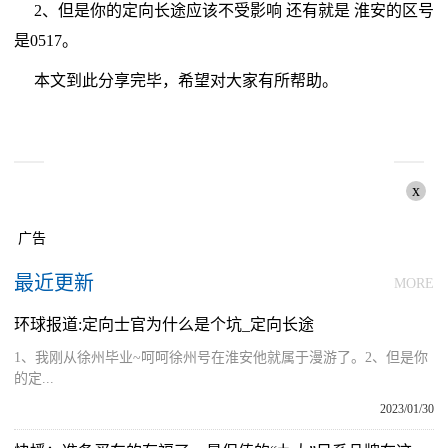
2、但是你的定向长途应该不受影响 还有就是 淮安的区号
是0517。
本文到此分享完毕，希望对大家有所帮助。
x
广告
最近更新
MORE
环球报道:定向士官为什么是个坑_定向长途
1、我刚从徐州毕业~呵呵徐州号在淮安他就属于漫游了。2、但是你
的定...
2023/01/30