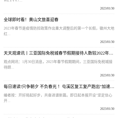
WEYVV7...
2023/01/30
全球即时看！黄山文旅喜迎春
2023年春节是疫情防控政策作出重大调整后的第一个长假，徽州大地
红...
2023/01/30
天天观速讯丨三亚国际免税城春节假期接待人数较2022年同时段增长22％
观点网讯：1月30日消息，2023年春节假期期间，三亚国际免税城接
待顾...
2023/01/30
每日速读!只争朝夕 不负春光 ！屯溪区复工复产跑出“加速度”
编者按：开好局起好步，共奋进谱新篇。即日起本报开设“坚定信心
开...
2023/01/30