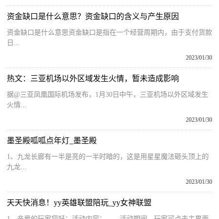
资金缺口是什么意思？资金缺口的含义与产生原因
资金缺口是什么意思资金缺口是指在一个经营周期内，由于支付货款
日...
2023/01/30
热文：三亚机场以外区域发生火情，暂未造成影响
据@三亚凤凰国际机场发布，1月30日中午，三亚机场以外区域发生
火情...
2023/01/30
墨圣殿呱呱点年灯_墨圣殿
1、九龙长廊有一半是亮的一半时暗的，这是用星星魔法砸头顶上的
九龙...
2023/01/30
天天快消息！yy英雄联盟陪玩_yy女神联盟
1、亲爱的玩家您好：活动内容： 活动期间，玩家可点击主界面