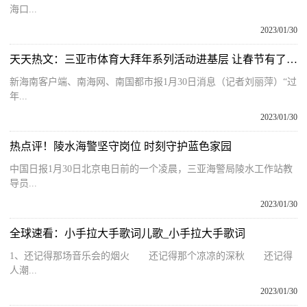
海口...
2023/01/30
天天热文：三亚市体育大拜年系列活动进基层 让春节有了“新味道”
新海南客户端、南海网、南国都市报1月30日消息（记者刘丽萍）“过
年...
2023/01/30
热点评！陵水海警坚守岗位 时刻守护蓝色家园
中国日报1月30日北京电日前的一个凌晨，三亚海警局陵水工作站教
导员...
2023/01/30
全球速看：小手拉大手歌词儿歌_小手拉大手歌词
1、还记得那场音乐会的烟火 还记得那个凉凉的深秋 还记得
人潮...
2023/01/30