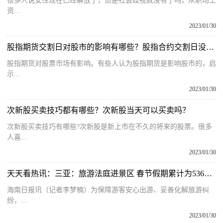
很多人说女性现在已经解放了，但是社会歧视就没有了吗，从职场工
资...
2023/01/30
股指期货交割日对股市的影响有哪些？股指合约交割日没有平仓如何处理？
股指期货对股票市场有影响。有些人认为股指期货是影响股市的，启
示...
2023/01/30
次新股买卖技巧都有哪些？次新股当天可以买卖吗？
次新股买卖技巧有哪些?次新股是新上市在不久的将来的股票。很多
人喜...
2023/01/30
天天看热讯：三亚：旅游法庭进景区 春节假期累计为536名市民游客提供服务
海南日报讯（记者李梦楠）为保障游客安心出游、妥善化解旅游纠
纷，...
2023/01/30