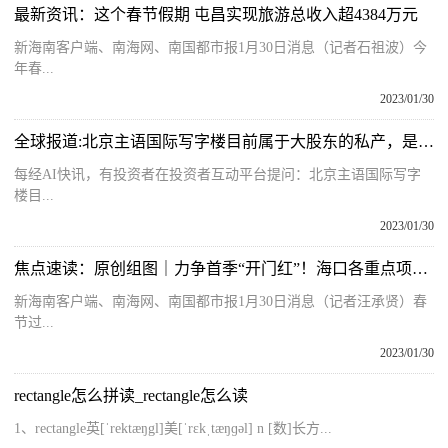
最新资讯：这个春节假期 屯昌实现旅游总收入超4384万元
新海南客户端、南海网、南国都市报1月30日消息（记者石祖波）今
年春...
2023/01/30
全球报道:北京主语国际写字楼目前属于大股东的私产，是否考虑购买？东方铁塔回应
每经AI快讯，有投资者在投资者互动平台提问：北京主语国际写字
楼目...
2023/01/30
焦点速读：原创组图｜力争首季“开门红”！海口各重点项目铆足劲头开工忙
新海南客户端、南海网、南国都市报1月30日消息（记者汪承贤）春
节过...
2023/01/30
rectangle怎么拼读_rectangle怎么读
1、rectangle英[ˈrektæŋgl]美[ˈrɛkˌtæŋɡəl] n [数]长方...