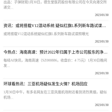
出品：子弹财观1月30日，德生堂医药股份有限公司在今天向港交所
递交...
2023/01/30
资讯：或将搭载V12混动系统 疑似红旗L系列新车路试谍照曝光
或将搭载V12混动系统疑似红旗L系列新车路试谍照曝光
2023/01/30
今热点：海南高速：预计2022年归属于上市公司股东的净利润2.2亿元～2.61亿元，同比增长328.24％～408.05％
每经AI快讯，海南高速（SZ000886，收盘价：4 75元）1月30日晚间
发...
2023/01/30
环球看热讯：三亚机场疑似发生火情？机场回应
1月30日中午，有多名网友在三亚凤凰机场附近看到浓烈黑烟，疑似
机场...
2023/01/30