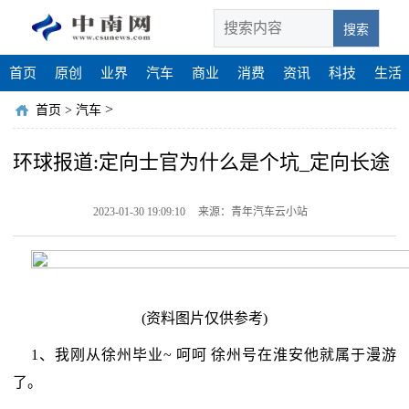
搜索
首页
原创
业界
汽车
商业
消费
资讯
科技
生活
>
首页
>
汽车
环球报道:定向士官为什么是个坑_定向长途
2023-01-30 19:09:10
来源：青年汽车云小站
(资料图片仅供参考)
1、我刚从徐州毕业~ 呵呵 徐州号在淮安他就属于漫游
了。