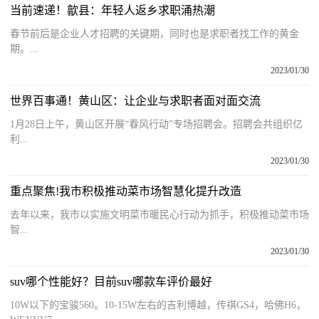
当前速递！歙县：年轻人返乡求职涌热潮
春节前后是企业人才招聘的关键期，同时也是求职者找工作的黄金
期。...
2023/01/30
世界百事通！黄山区：让企业与求职者面对面交流
1月28日上午，黄山区开展“春风行动”专场招聘会。招聘会共组织亿
利...
2023/01/30
重点聚焦!我市积极推动菜市场智慧化提升改造
去年以来，我市以实施文明菜市暖民心行动为抓手，积极推动菜市场
智...
2023/01/30
suv哪个性能好？目前suv哪款车评价最好
10W以下的宝骏560。10-15W左右的吉利博越，传祺GS4，哈佛H6，