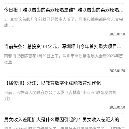
今日报丨难以启齿的柔弱原唱是谁?_难以启齿的柔弱原唱是谁
1、其实这首歌几年前就已经很多人听了，原唱和编曲都是金志文完
成，...
2023/01/30
当前头条：总投资101亿元，深圳坪山今年首批重大项目集中启动
南都讯记者陈杏花1月29日上午，深圳市高质量发展大会暨2023年首
批重...
2023/01/30
【播资讯】浙江：以教育数字化赋能教育现代化
日前，吉林省人民政府办公厅印发《吉林省“十四五”教育发展规
划》...
2023/01/30
男女收入差距扩大是什么原因引起的？男女收入差距大的危害