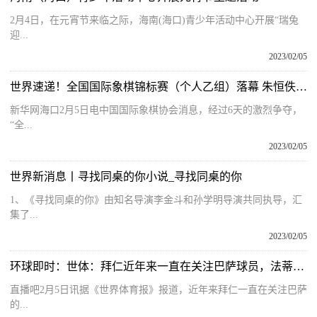
2月4日，在元宵节来临之际，海南(海口)青少年活动中心开展“瑞兔
迎...
2023/02/05
世界速递！全国国际象棋锦标赛（个人乙组）落幕 朱恒佚、颜天琪分获男女组冠军
新华网海口2月5日电中国国际象棋协会消息，经过6天的激烈争夺，
“全...
2023/02/05
世界新消息丨寻找同桌的你小说_寻找同桌的你
1、《寻找同桌的你》由知名导演李金斗和孙学明导演共同执导，汇
集了...
2023/02/05
环球即时：世体：拜仁近年来一直在关注巴萨球员，法蒂是最近一位
直播吧2月5日讯据《世界体育报》报道，近年来拜仁一直在关注巴萨
的...