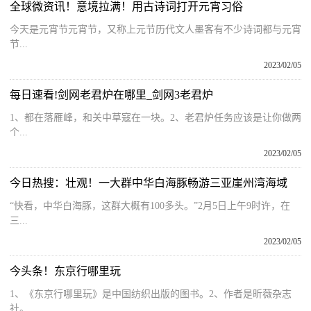
全球微资讯！意境拉满！用古诗词打开元宵习俗
今天是元宵节元宵节，又称上元节历代文人墨客有不少诗词都与元宵
节...
2023/02/05
每日速看!剑网老君炉在哪里_剑网3老君炉
1、都在落雁峰，和关中草寇在一块。2、老君炉任务应该是让你做两
个...
2023/02/05
今日热搜：壮观！一大群中华白海豚畅游三亚崖州湾海域
“快看，中华白海豚，这群大概有100多头。”2月5日上午9时许，在
三...
2023/02/05
今头条！东京行哪里玩
1、《东京行哪里玩》是中国纺织出版的图书。2、作者是昕薇杂志
社。...