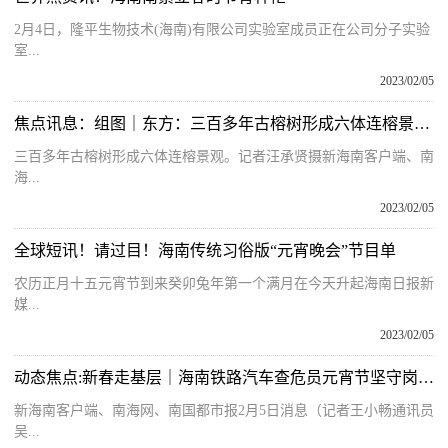
2月4日，隆平生物技术(海南)有限公司实验室成员正在公司分子实验
室...
2023/02/05
焦点讯息：组图｜东方：三百多年古榕树形成六体连榕景观 覆盖面积1800多平方米
三百多年古榕树形成六体连榕景观。记者汪承贤摄新海南客户端、南
海...
2023/02/05
全球短讯！请过目！海南传统习俗版“元宵晚会”节目单
农历正月十五元宵节到来癸卯兔年第一个满月在今天升起海南日报新
媒...
2023/02/05
动态焦点:新春走基层｜海南铁路汽车查危员元宵节坚守岗位 保障船舶航行安全
新海南客户端、南海网、南国都市报2月5日消息（记者王小畅通讯员
吴...