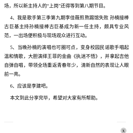
场，所以新主持人的“上岗”还得等到第八期节目。
4、我是歌手第三季第九期李佳薇煎熬踢馆失败 孙楠接棒
古巨基主持孙楠接棒古巨基成为新一任主持，颇具专业风
范，一出场便积极与现场观众进行互动。
5、当晚孙楠的演唱也可圈可点，变身校园民谣歌手唱起
温和情歌，大胆演绎王菲的金曲《执迷不悟》，并拿起吉他
自弹自唱，带领全场重返青春年少，清新自然的表现让人眼
前一亮。
6、应该是李建吧。
本文到此分享完毕，希望对大家有所帮助。
x