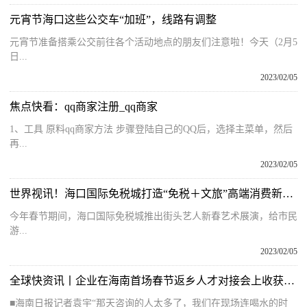
元宵节海口这些公交车“加班”，线路有调整
元宵节准备搭乘公交前往各个活动地点的朋友们注意啦！今天（2月5
日...
2023/02/05
焦点快看：qq商家注册_qq商家
1、工具 原料qq商家方法 步骤登陆自己的QQ后，选择主菜单，然后
再...
2023/02/05
世界视讯！海口国际免税城打造“免税＋文旅”高端消费新场景 购物之旅解锁玩乐新体验
今年春节期间，海口国际免税城推出街头艺人新春艺术展演，给市民
游...
2023/02/05
全球快资讯丨企业在海南首场春节返乡人才对接会上收获满满
■海南日报记者袁宇“那天咨询的人太多了，我们在现场连喝水的时