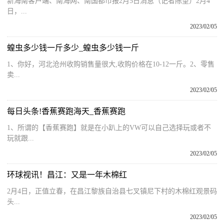
新海南客户端、南海网、南国都市报2月5日消息（记者陈望）2月4
日，...
2023/02/05
蝗虫多少钱一斤多少_蝗虫多少钱一斤
1、你好，河北沧州收购销售量很大,收购价格在10-12一斤。2、零售
卖...
2023/02/05
每日头条!香蕉赛跑海天_香蕉赛跑
1、所谓的【香蕉赛跑】就是在小趴上的VW可以自己选择玩或者不
玩就跟...
2023/02/05
环球视讯！昌江：又是一年木棉红
2月4日，正值立春，在昌江黎族自治县七叉镇尼下村的木棉红观景码
头...
2023/02/05