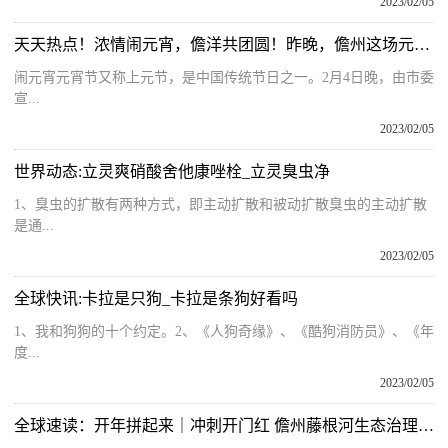
2023/02/05
天天热点！浓情闹元宵，儋洋共团圆！昨晚，儋州这场元宵游园活动热闹非凡！
闹元宵元宵节又称上元节，是中国传统节日之一。2月4日晚，由市委
宣...
2023/02/05
世界动态:立灵爽硝酸舍他康唑栓_立灵臭虫净
1、臭虫的扩散有两种方式，即主动扩散和被动扩散臭虫的主动扩散
是通...
2023/02/05
全球快讯:卡拉是只狗_卡拉是条狗好看吗
1、我和狗狗的十个约定。2、《人狗奇缘》、《酷狗消防员》、《年
度...
2023/02/05
全球速读：开年拼起来｜冲刺开门红 儋州藤根河生态治理项目建设按下“加速键”