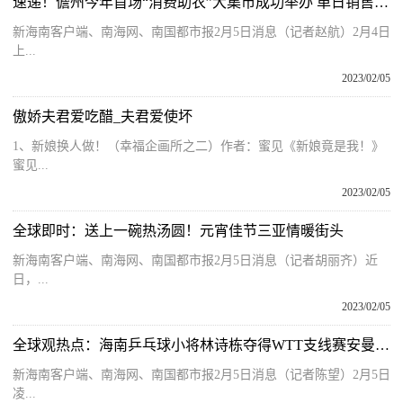
速递！儋州今年首场“消费助农”大集市成功举办 单日销售额达21.68万元
新海南客户端、南海网、南国都市报2月5日消息（记者赵航）2月4日
上...
2023/02/05
傲娇夫君爱吃醋_夫君爱使坏
1、新娘换人做！（幸福企画所之二）作者：蜜见《新娘竟是我！》
蜜见...
2023/02/05
全球即时：送上一碗热汤圆！元宵佳节三亚情暖街头
新海南客户端、南海网、南国都市报2月5日消息（记者胡丽齐）近
日，...
2023/02/05
全球观热点：海南乒乓球小将林诗栋夺得WTT支线赛安曼站2金1银
新海南客户端、南海网、南国都市报2月5日消息（记者陈望）2月5日
凌...