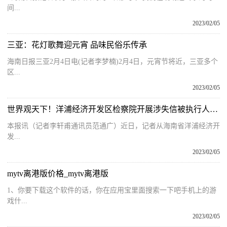
间...
2023/02/05
三亚：花灯歌舞迎元宵 品味民俗乐传承
海南日报三亚2月4日电(记者李梦楠)2月4日，元宵节将近，三亚多个
区...
2023/02/05
世界观天下！洋浦经济开发区检察院开展涉失信被执行人执行活动专项监督
本报讯（记者李轩甫通讯员范通广）近日，记者从海南省洋浦经济开
发...
2023/02/05
mytv离港版价格_mytv离港版
1、你要下载这个软件的话，你在应用宝里面搜索一下吧手机上的游
戏什...
2023/02/05