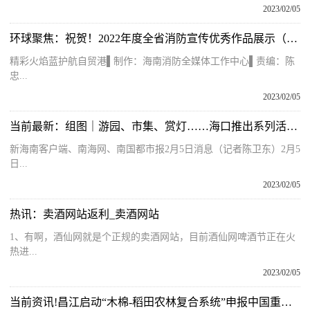
2023/02/05
环球聚焦：祝贺！2022年度全省消防宣传优秀作品展示（三）——优秀微信原创作品
精彩火焰蓝护航自贸港▌制作：海南消防全媒体工作中心▌责编：陈
忠...
2023/02/05
当前最新：组图｜游园、市集、赏灯……海口推出系列活动花式闹元宵
新海南客户端、南海网、南国都市报2月5日消息（记者陈卫东）2月5
日...
2023/02/05
热讯：卖酒网站返利_卖酒网站
1、有啊，酒仙网就是个正规的卖酒网站，目前酒仙网啤酒节正在火
热进...
2023/02/05
当前资讯!昌江启动“木棉-稻田农林复合系统”申报中国重要农业文化遗产工作