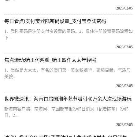
2023/02/05
每日看点!支付宝登陆密码设置_支付宝登陆密码
1、登陆密码是注册支付宝设置的密码。2、具体注册设置密码流程如
下...
2023/02/05
焦点滚动:赌王何鸿燊_赌王四任太太年轻照
1、当然是大太太，有名的澳门第一美女黎婉华，家境显赫，气质与
美貌...
2023/02/05
世界微速讯：海南首届国潮年艺节吸引40万余人次现场游玩
新海南客户端、南海网、南国都市报2月5日消息（记者陈望）2月5
日，2...
2023/02/05