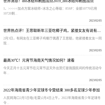
世界消息！dnf冰结师刷图加点2019_dnf冰结师刷图加点
1、>>>>>加点方案冰结师>冰冻之心等级：85SP：全部10770已用
10720剩...
2023/02/05
世界热点评！王思聪新年三亚吃椰子鸡，紧搂女友有说有笑，入住酒店显一晚18万
2月3日，有网友在三亚椰子鸡餐厅偶遇了王思聪，他紧搂着女友一同
现...
2023/02/05
最高30℃！元宵节海南天气情况如何？速看
今天正月十五元宵节在元宵节这天外出赏灯是我国民间的传统活动今
年...
2023/02/05
2022年海南省青少年足球冬令营结束 300多名足球少年参加
人民网海口2月5日电(毛雷)2月4日上午，2022年海南省青少年足球冬
令...