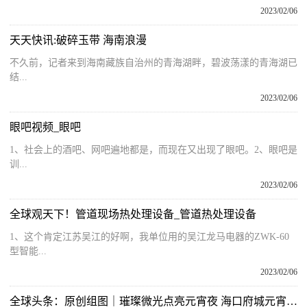
2023/02/06
天天快讯:破碎玉带 海南浪漫
不久前，记者来到海南藏族自治州的青海湖畔，碧波荡漾的青海湖已
结...
2023/02/06
眼吧视频_眼吧
1、社会上的酒吧、网吧遍地都是，而现在又出现了眼吧。2、眼吧是
训...
2023/02/06
全球观天下！管道现场热处理设备_管道热处理设备
1、这个肯定江苏吴江的好啊，我单位用的吴江龙马电器的ZWK-60
型智能...
2023/02/06
全球头条：原创组图｜璀璨微光点亮元宵夜 海口府城元宵换花节热闹非凡