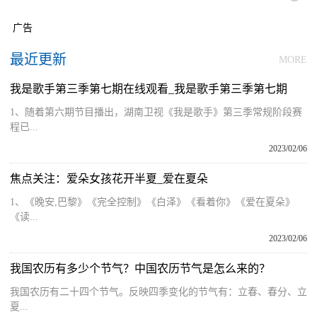
广告
最近更新
MORE
我是歌手第三季第七期在线观看_我是歌手第三季第七期
1、随着第六期节目播出，湖南卫视《我是歌手》第三季常规阶段赛
程已...
2023/02/06
焦点关注：爱朵女孩花开半夏_爱在夏朵
1、《晚安,巴黎》《完全控制》《白泽》《看着你》《爱在夏朵》
《读...
2023/02/06
我国农历有多少个节气？中国农历节气是怎么来的？
我国农历有二十四个节气。反映四季变化的节气有：立春、春分、立
夏...