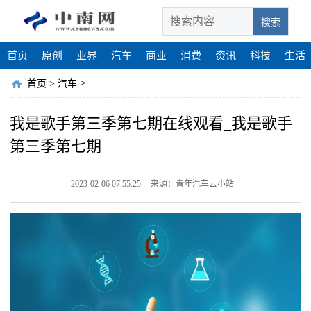
搜索
首页
原创
业界
汽车
商业
消费
资讯
科技
生活
>
首页
>
汽车
我是歌手第三季第七期在线观看_我是歌手
第三季第七期
2023-02-06 07:55:25
来源：青年汽车云小站