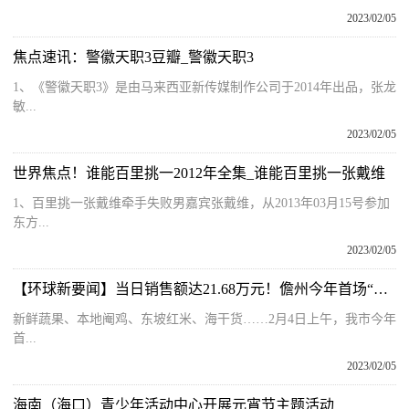
2023/02/05
焦点速讯：警徽天职3豆瓣_警徽天职3
1、《警徽天职3》是由马来西亚新传媒制作公司于2014年出品，张龙
敏...
2023/02/05
世界焦点！谁能百里挑一2012年全集_谁能百里挑一张戴维
1、百里挑一张戴维牵手失败男嘉宾张戴维，从2013年03月15号参加
东方...
2023/02/05
【环球新要闻】当日销售额达21.68万元！儋州今年首场“消费助农”大集市开市
新鲜蔬果、本地阉鸡、东坡红米、海干货……2月4日上午，我市今年
首...
2023/02/05
海南（海口）青少年活动中心开展元宵节主题活动