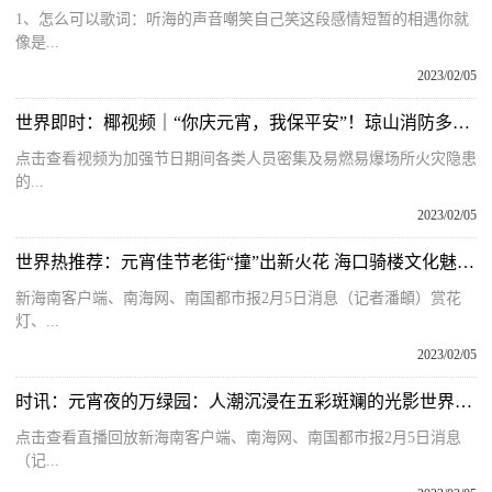
1、怎么可以歌词：听海的声音嘲笑自己笑这段感情短暂的相遇你就
像是...
2023/02/05
世界即时：椰视频｜“你庆元宵，我保平安”！琼山消防多项措施提前做好元宵节消防安全工作
点击查看视频为加强节日期间各类人员密集及易燃易爆场所火灾隐患
的...
2023/02/05
世界热推荐：元宵佳节老街“撞”出新火花 海口骑楼文化魅力无“琼”无尽
新海南客户端、南海网、南国都市报2月5日消息（记者潘頔）赏花
灯、...
2023/02/05
时讯：元宵夜的万绿园：人潮沉浸在五彩斑斓的光影世界里共享热闹
点击查看直播回放新海南客户端、南海网、南国都市报2月5日消息
（记...