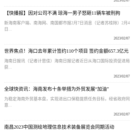
2023/02/07
【快播报】因对公司不满 琼海一男子怒砸11辆车被刑拘
新海南客户端、南海网、南国都市报2月7日消息（记者苏桂除）2月4
日...
2023/02/07
世界焦点！海口去年累计签约110个项目 签约金额657.3亿元
海南日报讯（记者计思佳）海南日报记者近日从海口国际投资促进局
获...
2023/02/07
全球快资讯：海南发布十条举措为外贸发展“加油”
为稳定海南外贸基本盘，实现进出口保稳提质任务目标，经省政府同
意...
2023/02/07
南昌2023中国测绘地理信息技术装备展览会同期活动