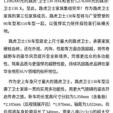
1,198,000元的路虎·卫士130 HSE和售价1,278,000元的路虎·
卫士130 X。至此，路虎卫士家族集结完毕！作为路虎卫士
家族的第三位家族成员，路虎卫士130车型将与广受赞誉的
90车型和110车型一起，以强悍实力陪伴探险家们纵横天
地。
路虎卫士130车型是史上尺寸最大的路虎卫士，承袭家族
硬核血统，还在外观、内饰、性能等方面自我超越，将传奇
越野车的豪华风范提升至全新境界，凭借更出众的多功能
性、驾乘品质与更强悍的越野性能，持续巩固路虎品牌在豪
华全地形SUV领域的标杆地位。
作为史上车身尺寸最大的路虎卫士，路虎卫士130车型沿
袭了卫士家族一贯的实用多功能性，用更大气磅礴的姿态开
启传奇之旅。新车的长宽高尺寸分别为5,358mm（含备胎）
*2,105mm（后视镜展开后）*1,970mm，轴距为3,022mm，在
后部将车身轮廓延长了340mm，带来八座(2+3+3)的超大空