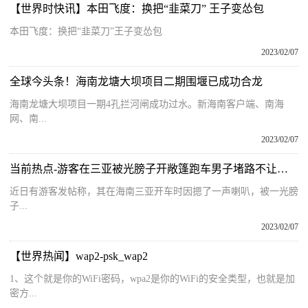
【世界时快讯】本田飞度：换把“韭菜刀” 王子变怂包
本田飞度：换把“韭菜刀”王子变怂包
2023/02/07
全球今头条！海南龙塘大坝项目二期围堰已成功合龙
海南龙塘大坝项目一期4孔拦河闸成功过水。新海南客户端、南海
网、南...
2023/02/07
当前热点-游客在三亚被光膀子开敞篷跑车男子堵路不让走 警方：男子被拘留、罚款、记13分
近日有游客发帖称，其在海南三亚开车时因摁了一声喇叭，被一光膀
子...
2023/02/07
【世界热闻】wap2-psk_wap2
1、这个就是你的WiFi密码，wpa2是你的WiFi的安全类型，也就是加
密方...