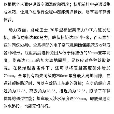
以根据个人喜好设置空调温度和强度；标配前排中央通道集
成冰箱，让用户在旅行全程中都能清凉畅饮，尽享豪华尊贵
体验。
动力方面，路虎卫士130车型标配英杰力3.0T六缸发动
机，峰值功率达400马力，峰值扭矩达550牛·米，百公里加
速时间仅6.6秒。全系标配的电子空气悬架确保能舒适地驾驭
各种地形。底盘高度选择范围从低于标准值的50mm登车高
度，到高达75mm的加大离地间隙，足以应对各种驾驶路
况。在极端越野条件下，还可以将底盘高度额外增加
70mm。全车拥有领先同级的290mm车身最大离地间隙，在
通过颠簸路况时，可以有效防止车底的碰撞；车身的纵向通
过角为27.8°、离去角为28.5°、接近角为37.5°，赋予了车辆
优异的通过性能；整车最大涉水深度达900mm，即便是遇到
淌水路段，也能无惧前行。