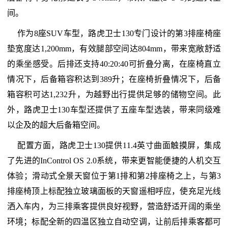
间。
作为8座SUV车型，路虎卫士130专门设计的第3排座椅座
垫宽度达1,200mm，有效腿部空间达804mm，带来宽敞舒适
的乘坐感受。后排还支持40:20:40可折叠分离，在座椅直立
情况下，后备箱容积达到389升；在座椅折叠情况下，后备
箱容积可达1,232升，为越野出行提供足够的储物空间。此
外，路虎卫士130车型还提供了五座车型选装，带来同级难
以企及的超大后备箱空间。
配置方面，路虎卫士130提供11.4英寸曲面触摸屏，集成
了先进的InControl OS 2.0系统，带来更智能便捷的人机交互
体验；滑动式全景天窗位于第1排和第2排座椅之上，与第3
排座椅顶上标配独立玻璃面板的天窗遥相呼应，使充足光线
洒入车内，为三排乘客提供良好视野，营造舒适开阔的乘坐
环境；标配全新的四温区独立自动空调，让前后排乘客都可