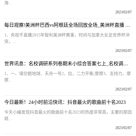
海...
2023/02/07
每日观察!美洲杯巴西vs阿根廷全场回放全场_美洲杯直播 阿根廷VS巴拉圭
1、央视不直播2015年智利美洲杯赛事，时间与加拿大女足世界杯冲
突，...
2023/02/07
世界讯息：名校调研系列卷期末小综合答案七上_名校调研系列卷
1、一、填空题地球、天舟一号2、拉，二力平衡;摩擦3、支持力、摩
擦...
2023/02/07
今日最新！24小时前沿快讯：抖音最火的歌曲前十名2023
今天小编发现抖音最火的歌曲前十名2023的热度非常高，主要的原因
就...
2023/02/07