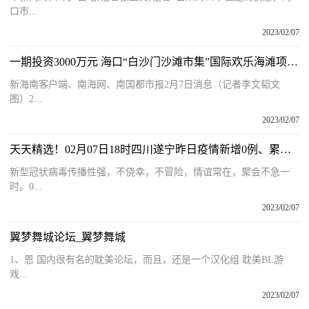
口市...
2023/02/07
一期投资3000万元 海口“白沙门沙滩市集”国际欢乐海滩项目举办开工仪式
新海南客户端、南海网、南国都市报2月7日消息（记者李文韬文
图）2...
2023/02/07
天天精选！02月07日18时四川遂宁昨日疫情新增0例、累计报告阳性感染者确诊171例
新型冠状病毒传播性强，不侥幸，不冒险，情谊常在，聚会不急一
时。0...
2023/02/07
翼梦舞城论坛_翼梦舞城
1、恩 国内很有名的耽美论坛，而且，还是一个汉化组 耽美BL游
戏...
2023/02/07