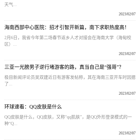
天气...
2023/02/07
海南西部中心医院：招才引智开新篇，南下求职热度高！
2月6日，我省今年第二场春节返乡人才对接会在海南大学（海甸校
区）...
2023/02/07
三亚一光膀男子逆行堵游客的路，真当自己是“强哥”？
极目新闻评论员吴双建近日有游客发帖称，其在海南三亚开车时因摁
了...
2023/02/07
环球速看：QQ皮肤是什么
QQ皮肤是什么，QQ皮肤，又称“qq肌肤”，是QQ外形登录模式的一
种“Q...
2023/02/07