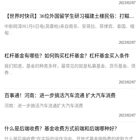
2023/02/07
【世界时快讯】36位外国留学生研习福建土楼民俗：打糍粑、学舞龙、做花灯
中新网漳州2月6日电(高春柏)来自南非、安哥拉、菲律宾、泰国、缅
甸...
2023/02/07
杠杆基金有哪些？如何购买杠杆基金？杠杆基金买入条件
我们知道，基金的种类多样，最常见的就是私募基金、货币基金、债
券...
2023/02/07
百事通！河南：进一步搞活汽车流通 扩大汽车消费
河南：进一步搞活汽车流通扩大汽车消费
2023/02/07
什么是后端收费？基金收费方式前端和后端哪种好？
什么是后端收费?在实际的运作当中，开放式基金申购费的收取方式