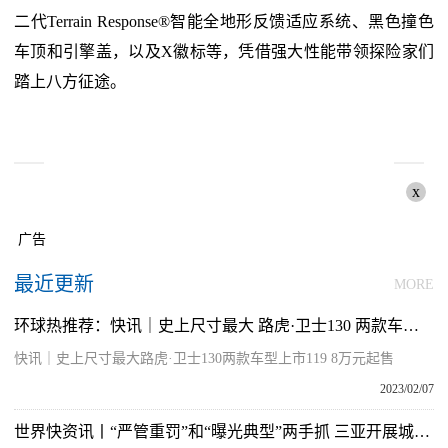
二代Terrain Response®智能全地形反馈适应系统、黑色撞色
车顶和引擎盖，以及X徽标等，凭借强大性能带领探险家们
踏上八方征途。
x
广告
最近更新
MORE
环球热推荐：快讯｜史上尺寸最大 路虎·卫士130 两款车型上市 119.8万元起售
快讯｜史上尺寸最大路虎·卫士130两款车型上市119 8万元起售
2023/02/07
世界快资讯丨“严管重罚”和“曝光典型”两手抓 三亚开展城市管理突出问题集中整治行动