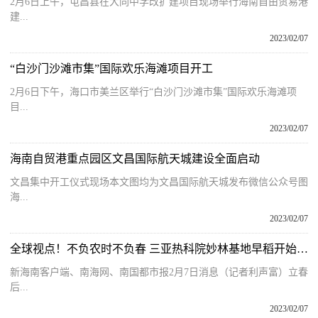
2月6日上午，屯昌县在大同中学改扩建项目现场举行海南自由贸易港
建...
2023/02/07
“白沙门沙滩市集”国际欢乐海滩项目开工
2月6日下午，海口市美兰区举行“白沙门沙滩市集”国际欢乐海滩项
目...
2023/02/07
海南自贸港重点园区文昌国际航天城建设全面启动
文昌集中开工仪式现场本文图均为文昌国际航天城发布微信公众号图
海...
2023/02/07
全球视点！不负农时不负春 三亚热科院妙林基地早稻开始插秧
新海南客户端、南海网、南国都市报2月7日消息（记者利声富）立春
后...
2023/02/07