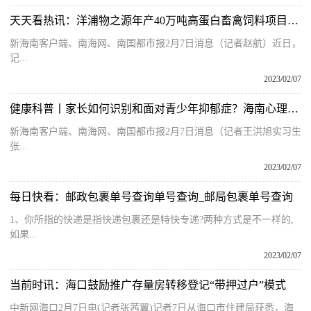
天天看热讯：洋浦物之源年产40万吨高蛋白畜禽饲料项目即将试产
新海南客户端、南海网、南国都市报2月7日消息（记者赵航）近日，
记...
2023/02/07
健康科普丨家长如何识别和面对青少年抑郁症？海南心理专家：倾听接纳寻求专业治疗
新海南客户端、南海网、南国都市报2月7日消息（记者王洪旭实习生
张...
2023/02/07
每日快看：邮政包裹单号查询单号查询_邮局包裹单号查询
1、你所指的快递是指快递包裹还是特快专递?两种方式是不一样的,
如果...
2023/02/07
当前时讯：海口鼓励推广存量房转移登记“带押过户”模式
中新网海口2月7日电(记者张茜翼)记者7日从海口市住建局获悉，海