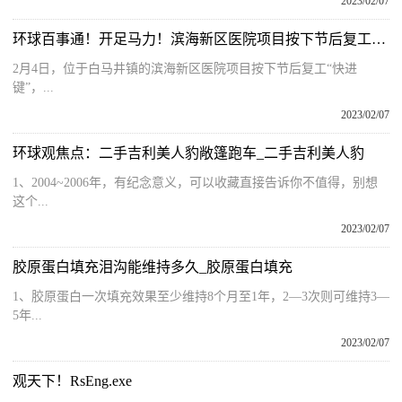
2023/02/07
环球百事通！开足马力！滨海新区医院项目按下节后复工“快进键”
2月4日，位于白马井镇的滨海新区医院项目按下节后复工“快进
键”，...
2023/02/07
环球观焦点：二手吉利美人豹敞篷跑车_二手吉利美人豹
1、2004~2006年，有纪念意义，可以收藏直接告诉你不值得，别想
这个...
2023/02/07
胶原蛋白填充泪沟能维持多久_胶原蛋白填充
1、胶原蛋白一次填充效果至少维持8个月至1年，2—3次则可维持3—
5年...
2023/02/07
观天下！RsEng.exe