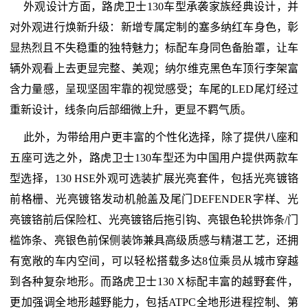
外观设计方面，路虎卫士130车型承袭家族经典设计，并
对外观进行焕新升级：新增专属定制的塞多纳红车身色，彰
显热烈且不失稳重的独特魅力；标配车身同色备胎罩，让车
辆外观看上去更显完整、美观；纳尔维克黑色车顶行李架富
含力量感，呈现坚固牢靠的视觉感受；车尾的LED尾灯经过
重新设计，线条向后部细微上升，更显不羁气质。
此外，为带给用户更丰富的个性化选择，除了提供八座和
五座可选之外，路虎卫士130车型还为中国用户提供两款车
型选择，130 HSE外观可选装扩展光亮套件，包括光亮镀铬
前格栅、光亮镀铬发动机舱盖及尾门DEFENDER字样、光
亮镀铬前后保险杠、光亮镀铬后拖引钩、亮银色轮拱饰条/门
槛饰条、亮银色前保侧装饰兼具高级质感与精湛工艺，还拥
有宽敞的车内空间，可以轻松搭载多达8位乘员从城市穿越
到各种复杂地形。而路虎卫士130 X标配丰富的越野套件，
更加强调全地形越野能力，包括ATPC全地形进程控制、第