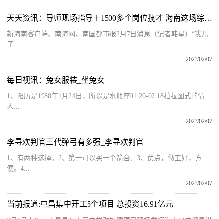
天天资讯：导师现场指导＋1500多个岗位揽才 海南这场综合招聘会成功举办
新海南客户端、南海网、南国都市报2月7日消息（记者韩星）“我儿
子...
2023/02/07
每日视讯：兔女服装_坐兔女
1、阳历是1988年1月24日，所以是水瓶座01 20-02 18柏拉图式的情
人...
2023/02/07
李寻欢判官三代弹弓有多强_李寻欢判官
1、有两种选择。2、第一可以买一个箭台。3、优点，做工好，方
便。4...
2023/02/07
当前报道:屯昌集中开工5个项目 总投资16.91亿元