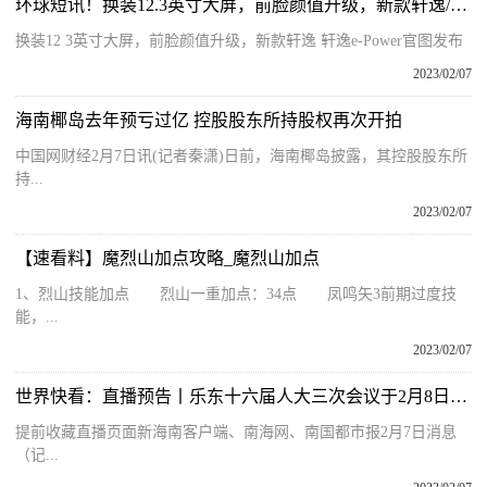
环球短讯！换装12.3英寸大屏，前脸颜值升级，新款轩逸/轩逸e-Power官图发布
换装12 3英寸大屏，前脸颜值升级，新款轩逸 轩逸e-Power官图发布
2023/02/07
海南椰岛去年预亏过亿 控股股东所持股权再次开拍
中国网财经2月7日讯(记者秦潇)日前，海南椰岛披露，其控股股东所
持...
2023/02/07
【速看料】魔烈山加点攻略_魔烈山加点
1、烈山技能加点 烈山一重加点：34点 凤鸣矢3前期过度技
能，...
2023/02/07
世界快看：直播预告丨乐东十六届人大三次会议于2月8日举行开幕会
提前收藏直播页面新海南客户端、南海网、南国都市报2月7日消息
（记...