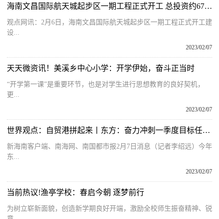
海南文昌国际航天城起步区一期工程正式开工 总投资约67亿元
观点网讯：2月6日，海南文昌国际航天城起步区一期工程正式开工建
设...
2023/02/07
天天微资讯！美溪乡中心小学：开学伊始，奋斗正当时
“开学第一课”是重要环节，也是对学生进行思想教育的良好契机，
更...
2023/02/07
世界观点：自贸港拼起来丨东方：奋力冲刺一季度目标任务 确保实现“开门红”“开局稳”
新海南客户端、南海网、南国都市报2月7日消息（记者李绍远）今年
东...
2023/02/07
当前热议!渔亭学校：春启今朝 逐梦前行
为树立崭新面貌，创造新学期良好开端，激励全校师生振奋精神、锐
意...