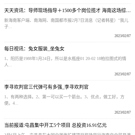
天天资讯：导师现场指导＋1500多个岗位揽才 海南这场综合招聘会成功举办
新海南客户端、南海网、南国都市报2月7日消息（记者韩星）“我儿
子...
2023/02/07
每日视讯：兔女服装_坐兔女
1、阳历是1988年1月24日，所以是水瓶座01 20-02 18柏拉图式的情
人...
2023/02/07
李寻欢判官三代弹弓有多强_李寻欢判官
1、有两种选择。2、第一可以买一个箭台。3、优点，做工好，方
便。4...
2023/02/07
当前报道:屯昌集中开工5个项目 总投资16.91亿元