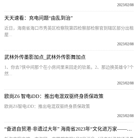
2023/02/08
天天速看：充电问题“由乱到治”
近日，海南省海口市秀英区检察院第四检察部检察官到辖区部分出租
屋...
2023/02/08
武林外传墨影加点_武林外传影舞加点
1、你去7侠中间那个在小房间里来回走的钦差。2、那边换英雄令7个
然...
2023/02/08
欧尚Z6 智电iDD：推出电混双驱终身质保政策
欧尚Z6智电iDD：推出电混双驱终身质保政策
2023/02/08
“奋进自贸港·非遗过大年” 海南省2023年“文化进万家——视频直播家乡年”活动圆满收官