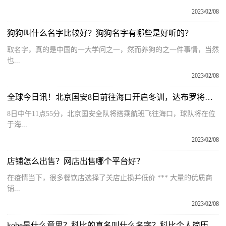
2023/02/08
狗狗叫什么名字比较好？狗狗名字有哪些是好听的？
取名字，真的是中国的一大学问之一，然而养狗的之一件事情，当然
也...
2023/02/08
全球今日讯！北京国安8日前往海口开启冬训，达布罗将被外租，李可将重新接受教练组考核
8日中午11点55分，北京国安全队将搭乘航班飞往海口，球队将在位
于海...
2023/02/08
店铺怎么出售？网店出售哪个平台好？
在疫情当下，很多餐饮店选择了关店止损并低价 *** 大量的优质商
铺...
2023/02/08
kobe是什么意思？科比的真名叫什么名字？科比个人简历