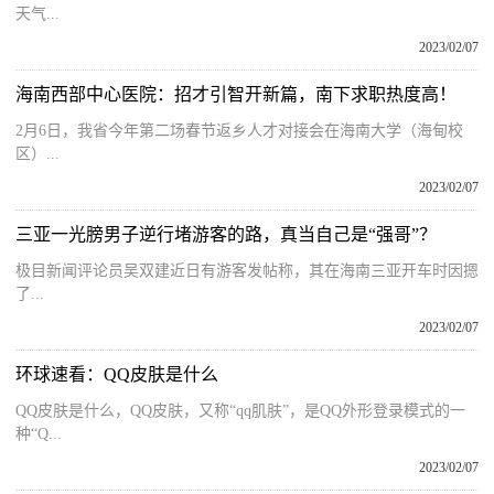
天气...
2023/02/07
海南西部中心医院：招才引智开新篇，南下求职热度高！
2月6日，我省今年第二场春节返乡人才对接会在海南大学（海甸校
区）...
2023/02/07
三亚一光膀男子逆行堵游客的路，真当自己是“强哥”？
极目新闻评论员吴双建近日有游客发帖称，其在海南三亚开车时因摁
了...
2023/02/07
环球速看：QQ皮肤是什么
QQ皮肤是什么，QQ皮肤，又称“qq肌肤”，是QQ外形登录模式的一
种“Q...
2023/02/07