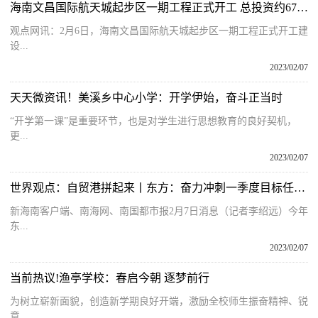
海南文昌国际航天城起步区一期工程正式开工 总投资约67亿元
观点网讯：2月6日，海南文昌国际航天城起步区一期工程正式开工建
设...
2023/02/07
天天微资讯！美溪乡中心小学：开学伊始，奋斗正当时
“开学第一课”是重要环节，也是对学生进行思想教育的良好契机，
更...
2023/02/07
世界观点：自贸港拼起来丨东方：奋力冲刺一季度目标任务 确保实现“开门红”“开局稳”
新海南客户端、南海网、南国都市报2月7日消息（记者李绍远）今年
东...
2023/02/07
当前热议!渔亭学校：春启今朝 逐梦前行
为树立崭新面貌，创造新学期良好开端，激励全校师生振奋精神、锐
意...