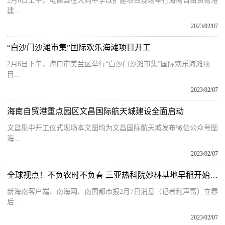
2月6日上午，屯昌县在大同中学改扩建项目现场举行海南自由贸易港
建...
2023/02/07
“白沙门沙滩市集”国际欢乐海滩项目开工
2月6日下午，海口市美兰区举行“白沙门沙滩市集”国际欢乐海滩项
目...
2023/02/07
海南自贸港重点园区文昌国际航天城建设全面启动
文昌集中开工仪式现场本文图均为文昌国际航天城发布微信公众号图
海...
2023/02/07
全球视点！不负农时不负春 三亚热科院妙林基地早稻开始插秧
新海南客户端、南海网、南国都市报2月7日消息（记者利声富）立春
后...
2023/02/07