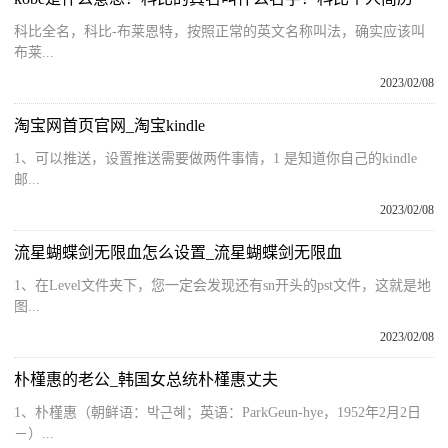
科比全名，科比-布莱恩特，按照正常的英文名称叫法，确实应该叫
布莱...
2023/02/08
淘宝网首页官网_淘宝kindle
1、可以推送，设置推送需要做两件事情，1 是知道你自己的kindle
邮...
2023/02/08
流星蝴蝶剑无限血怎么设置_流星蝴蝶剑无限血
1、在Level文件夹下，您一定会发现还有sn开头的pst文件，这就是地
图...
2023/02/08
朴槿惠的老公_韩国女总统朴槿惠丈夫
1、朴槿惠（朝鲜语：박근혜；英语：ParkGeun-hye，1952年2月2日
－）...