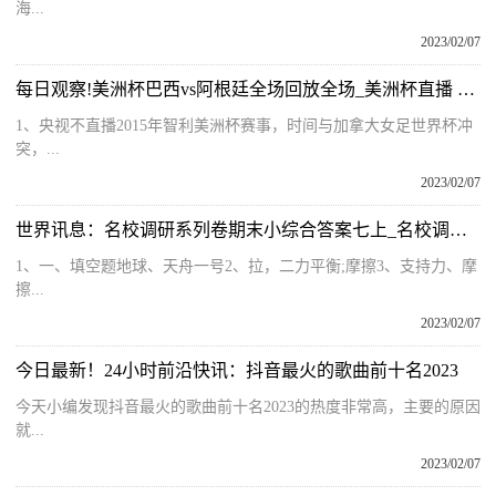
海...
2023/02/07
每日观察!美洲杯巴西vs阿根廷全场回放全场_美洲杯直播 阿根廷VS巴拉圭
1、央视不直播2015年智利美洲杯赛事，时间与加拿大女足世界杯冲
突，...
2023/02/07
世界讯息：名校调研系列卷期末小综合答案七上_名校调研系列卷
1、一、填空题地球、天舟一号2、拉，二力平衡;摩擦3、支持力、摩
擦...
2023/02/07
今日最新！24小时前沿快讯：抖音最火的歌曲前十名2023
今天小编发现抖音最火的歌曲前十名2023的热度非常高，主要的原因
就...
2023/02/07