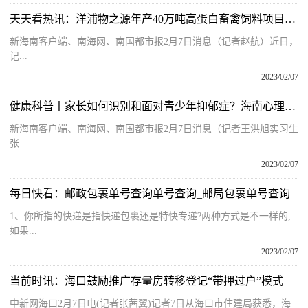
天天看热讯：洋浦物之源年产40万吨高蛋白畜禽饲料项目即将试产
新海南客户端、南海网、南国都市报2月7日消息（记者赵航）近日，
记...
2023/02/07
健康科普丨家长如何识别和面对青少年抑郁症？海南心理专家：倾听接纳寻求专业治疗
新海南客户端、南海网、南国都市报2月7日消息（记者王洪旭实习生
张...
2023/02/07
每日快看：邮政包裹单号查询单号查询_邮局包裹单号查询
1、你所指的快递是指快递包裹还是特快专递?两种方式是不一样的,
如果...
2023/02/07
当前时讯：海口鼓励推广存量房转移登记“带押过户”模式
中新网海口2月7日电(记者张茜翼)记者7日从海口市住建局获悉，海