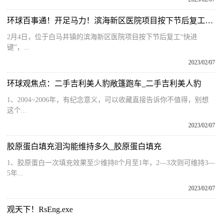
环球百事通！开足马力！滨海新区医院项目按下节后复工“快进键”
2月4日，位于白马井镇的滨海新区医院项目按下节后复工“快进
键”，...
2023/02/07
环球观焦点：二手吉利美人豹敞篷跑车_二手吉利美人豹
1、2004~2006年，有纪念意义，可以收藏直接告诉你不值得，别想
这个...
2023/02/07
胶原蛋白填充泪沟能维持多久_胶原蛋白填充
1、胶原蛋白一次填充效果至少维持8个月至1年，2—3次则可维持3—
5年...
2023/02/07
观天下！RsEng.exe