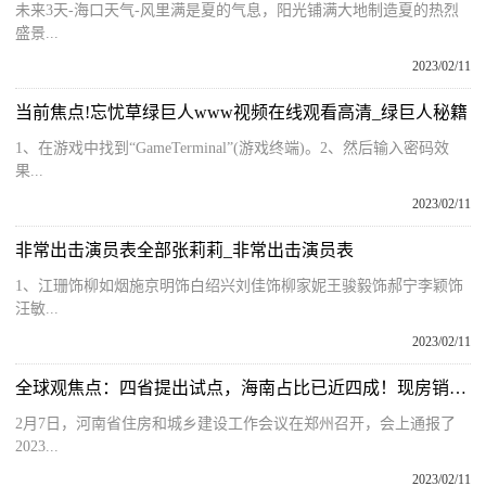
未来3天-海口天气-风里满是夏的气息，阳光铺满大地制造夏的热烈
盛景...
2023/02/11
当前焦点!忘忧草绿巨人www视频在线观看高清_绿巨人秘籍
1、在游戏中找到“GameTerminal”(游戏终端)。2、然后输入密码效
果...
2023/02/11
非常出击演员表全部张莉莉_非常出击演员表
1、江珊饰柳如烟施京明饰白绍兴刘佳饰柳家妮王骏毅饰郝宁李颖饰
汪敏...
2023/02/11
全球观焦点：四省提出试点，海南占比已近四成！现房销售会全面铺开吗？
2月7日，河南省住房和城乡建设工作会议在郑州召开，会上通报了
2023...
2023/02/11