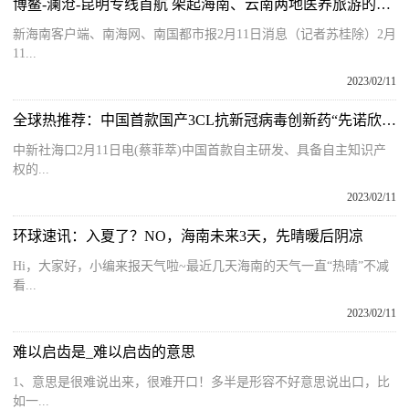
博鳌-澜沧-昆明专线首航 架起海南、云南两地医养旅游的“空中桥梁”
新海南客户端、南海网、南国都市报2月11日消息（记者苏桂除）2月
11...
2023/02/11
全球热推荐：中国首款国产3CL抗新冠病毒创新药“先诺欣”上市投产
中新社海口2月11日电(蔡菲萃)中国首款自主研发、具备自主知识产
权的...
2023/02/11
环球速讯：入夏了？NO，海南未来3天，先晴暖后阴凉
Hi，大家好，小编来报天气啦~最近几天海南的天气一直“热晴”不减
看...
2023/02/11
难以启齿是_难以启齿的意思
1、意思是很难说出来，很难开口！多半是形容不好意思说出口，比
如一...