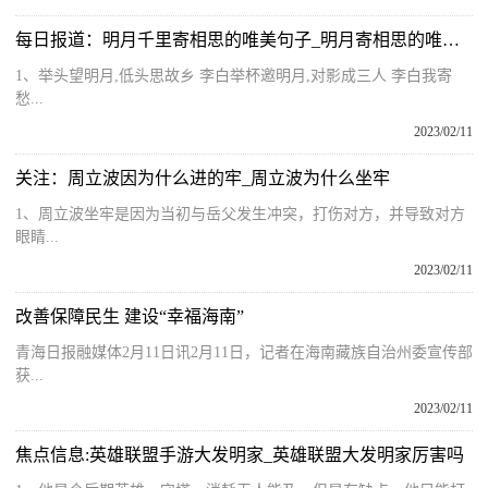
每日报道：明月千里寄相思的唯美句子_明月寄相思的唯美句子
1、举头望明月,低头思故乡 李白举杯邀明月,对影成三人 李白我寄
愁...
2023/02/11
关注：周立波因为什么进的牢_周立波为什么坐牢
1、周立波坐牢是因为当初与岳父发生冲突，打伤对方，并导致对方
眼睛...
2023/02/11
改善保障民生 建设“幸福海南”
青海日报融媒体2月11日讯2月11日，记者在海南藏族自治州委宣传部
获...
2023/02/11
焦点信息:英雄联盟手游大发明家_英雄联盟大发明家厉害吗