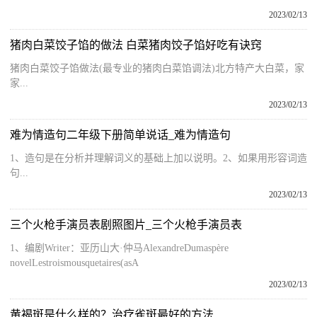
2023/02/13
猪肉白菜饺子馅的做法 白菜猪肉饺子馅好吃有诀窍
猪肉白菜饺子馅做法(最专业的猪肉白菜馅调法)北方特产大白菜，家
家...
2023/02/13
难为情造句二年级下册简单说话_难为情造句
1、造句是在分析并理解词义的基础上加以说明。2、如果用形容词造
句...
2023/02/13
三个火枪手演员表剧照图片_三个火枪手演员表
1、编剧Writer：亚历山大·仲马AlexandreDumaspère
novelLestroismousquetaires(asA
2023/02/13
黄褐斑是什么样的？治疗雀斑最好的方法