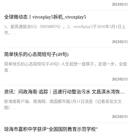
2023/02/11
全球微动态丨vivoxplay5拆机_vivoxplay5
1、是高通骁龙652（MSM8976）。2、vivoXplay5于2016年3月1日上
市，...
2023/02/11
简单快乐的心态简短句子(49句)
简单快乐的心态简短句子49句1 人生就想一盘棋子，走错一步，全盘
皆...
2023/02/11
资讯：问政海南·追踪｜迅速行动整治污水 文昌淇水湾恢复洁净
新海南客户端、南海网、南国都市报2月11日消息（记者吴岳文文
图）...
2023/02/11
琼海市嘉积中学获评“全国国防教育示范学校”