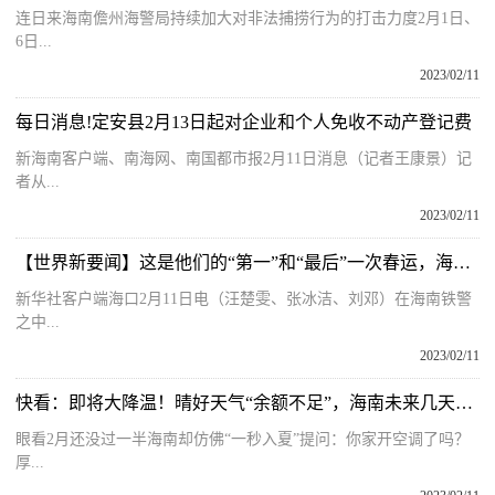
连日来海南儋州海警局持续加大对非法捕捞行为的打击力度2月1日、
6日...
2023/02/11
每日消息!定安县2月13日起对企业和个人免收不动产登记费
新海南客户端、南海网、南国都市报2月11日消息（记者王康景）记
者从...
2023/02/11
【世界新要闻】这是他们的“第一”和“最后”一次春运，海南铁警“60”后与“00”后共同守护春运路
新华社客户端海口2月11日电（汪楚雯、张冰洁、刘邓）在海南铁警
之中...
2023/02/11
快看：即将大降温！晴好天气“余额不足”，海南未来几天天气
眼看2月还没过一半海南却仿佛“一秒入夏”提问：你家开空调了吗？
厚...