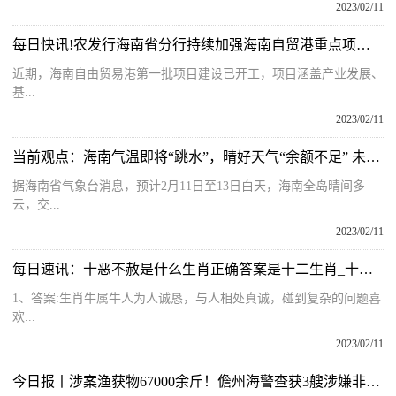
2023/02/11
每日快讯!农发行海南省分行持续加强海南自贸港重点项目支持力度
近期，海南自由贸易港第一批项目建设已开工，项目涵盖产业发展、
基...
2023/02/11
当前观点：海南气温即将“跳水”，晴好天气“余额不足” 未来几天天气
据海南省气象台消息，预计2月11日至13日白天，海南全岛晴间多
云，交...
2023/02/11
每日速讯：十恶不赦是什么生肖正确答案是十二生肖_十恶不赦是什么生肖
1、答案:生肖牛属牛人为人诚恳，与人相处真诚，碰到复杂的问题喜
欢...
2023/02/11
今日报丨涉案渔获物67000余斤！儋州海警查获3艘涉嫌非法捕捞渔船