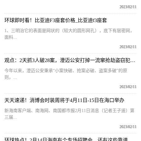
2023/02/11
环球即时看！比亚迪F3座套价格_比亚迪f3座套
1、三明治它的表面是网状的（较大的圆形网孔），底下有层密网，
面料...
2023/02/11
观点：2天抓3人破28案，澄迈公安打掉一流窜抢劫盗窃犯罪团伙
今年以来，澄迈公安秉承“小案快破、抢案必破、盗案多破”的原
则，...
2023/02/11
天天速递！消博会时装周将于4月11日-15日在海口举办
新海南客户端、南海网、南国都市报2月11日消息（记者王子遥）第
三届...
2023/02/11
环球热点！2月14日海南有个专场招聘会，还有这些靠谱招聘网站等你来