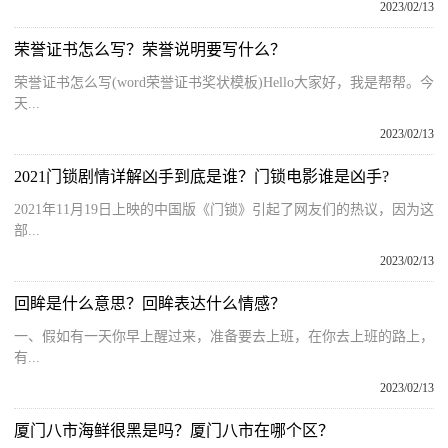
2023/02/13
荣誉证书怎么写？荣誉说明要写什么？
荣誉证书怎么写(word荣誉证书奖状模板)Hello大家好，我是帮帮。今
天...
2023/02/13
2021门锁剧情详解凶手到底是谁？门锁电影谁是凶手?
2021年11月19日上映的中国版《门锁》引起了网友们的热议，因为这
部...
2023/02/13
回眸是什么意思？回眸表达什么情感？
一、假如有一天你早上醒过来，准备要去上班，在你去上班的路上，
有...
2023/02/13
厦门八市海鲜很黑是吗？厦门八市在哪个区？