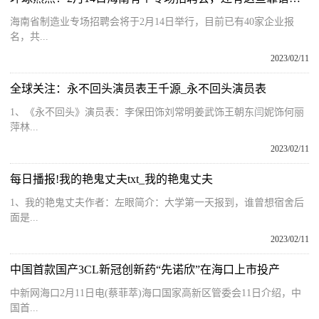
海南省制造业专场招聘会将于2月14日举行，目前已有40家企业报
名，共...
2023/02/11
全球关注：永不回头演员表王千源_永不回头演员表
1、《永不回头》演员表：李保田饰刘常明姜武饰王朝东闫妮饰何丽
萍林...
2023/02/11
每日播报!我的艳鬼丈夫txt_我的艳鬼丈夫
1、我的艳鬼丈夫作者：左眼简介：大学第一天报到，谁曾想宿舍后
面是...
2023/02/11
中国首款国产3CL新冠创新药“先诺欣”在海口上市投产
中新网海口2月11日电(蔡菲萃)海口国家高新区管委会11日介绍，中
国首...