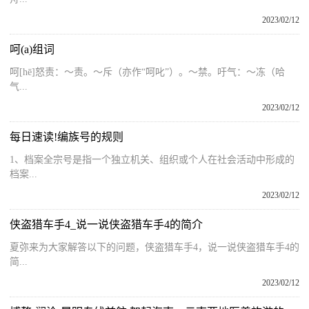
2023/02/12
呵(a)组词
呵[hē]怒责：～责。～斥（亦作“呵叱”）。～禁。吁气：～冻（哈
气...
2023/02/12
每日速读!编族号的规则
1、档案全宗号是指一个独立机关、组织或个人在社会活动中形成的
档案...
2023/02/12
侠盗猎车手4_说一说侠盗猎车手4的简介
夏弥来为大家解答以下的问题，侠盗猎车手4，说一说侠盗猎车手4的
简...
2023/02/12