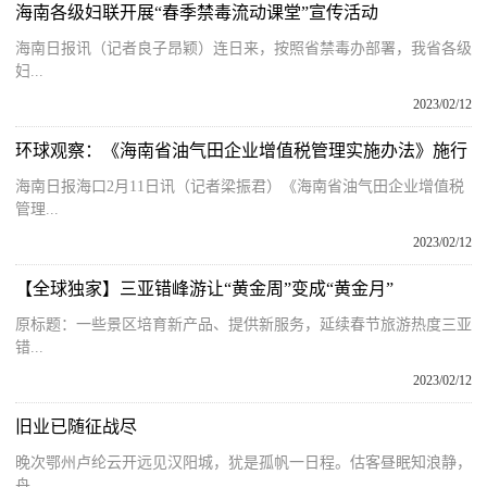
海南各级妇联开展“春季禁毒流动课堂”宣传活动
海南日报讯（记者良子昂颖）连日来，按照省禁毒办部署，我省各级
妇...
2023/02/12
环球观察：《海南省油气田企业增值税管理实施办法》施行
海南日报海口2月11日讯（记者梁振君）《海南省油气田企业增值税
管理...
2023/02/12
【全球独家】三亚错峰游让“黄金周”变成“黄金月”
原标题：一些景区培育新产品、提供新服务，延续春节旅游热度三亚
错...
2023/02/12
旧业已随征战尽
晚次鄂州卢纶云开远见汉阳城，犹是孤帆一日程。估客昼眠知浪静，
舟...