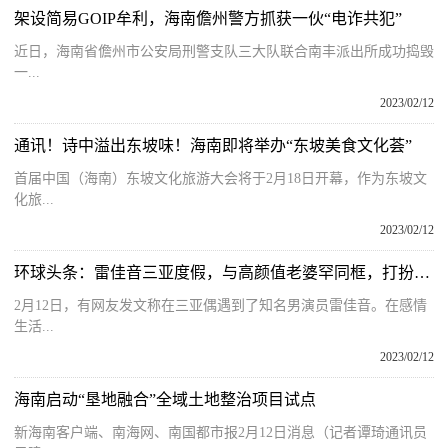
架设简易GOIP牟利，海南儋州警方抓获一伙“电诈共犯”
近日，海南省儋州市公安局刑警支队三大队联合南丰派出所成功捣毁
一...
2023/02/12
通讯！诗中溢出东坡味！海南即将举办“东坡美食文化荟”
首届中国（海南）东坡文化旅游大会将于2月18日开幕，作为东坡文
化旅...
2023/02/12
环球头条：雷佳音三亚度假，与高颜值老婆罕同框，打扮朴素买海鲜烟火气十足
2月12日，有网友发文称在三亚偶遇到了知名男演员雷佳音。在感情
生活...
2023/02/12
海南启动“垦地融合”全域土地整治项目试点
新海南客户端、南海网、南国都市报2月12日消息（记者谭琦通讯员