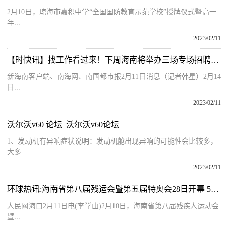
2月10日，琼海市嘉积中学“全国国防教育示范学校”授牌仪式暨高一
年...
2023/02/11
【时快讯】找工作看过来！下周海南将举办三场专场招聘会，时间地点
新海南客户端、南海网、南国都市报2月11日消息（记者韩星）2月14
日...
2023/02/11
沃尔沃v60 论坛_沃尔沃v60论坛
1、发动机有异响症状说明：发动机舱出现异响的可能性会比较多，
大多...
2023/02/11
环球热讯:海南省第八届残运会暨第五届特奥会28日开幕 500名运动员参赛
人民网海口2月11日电(李学山)2月10日，海南省第八届残疾人运动会
暨...