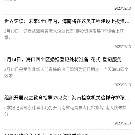
2023/02/13
世界速读：未来5至8年内，海南将在这类工程建设上投资超400亿元
2月10日，记者从海南省涉水企业代表“促投资谋发展”座谈会上获
悉，...
2023/02/13
2月14日，海口四个区婚姻登记处将准备“花式”登记服务
2月14日是受到准新人们青睐的热门婚姻登记日期之一当天海口四个
区婚...
2023/02/13
组织开展家庭教育指导3782次！海南检察机关这样守护孩子健康成长……
□本报记者邢东伟翟小功打开海南省屯昌县人民检察院“屯大侠未检
分...
2023/02/13