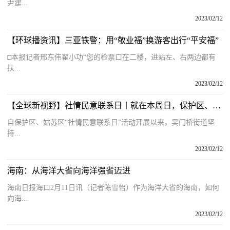
尹建...
2023/02/12
【环球播资讯】三亚铁警：用“敬业福”换游客出行“平安福”
□本报记者邢东伟翟小功“您的检票口在二楼，进站左、右两边都有
扶...
2023/02/12
【全球新视野】社情民意联系日丨就在本周日，保护区、姑苏区第十八场“社情民意联系日”来啦！
自保护区、姑苏区“社情民意联系日”活动开展以来，吴门桥街道坚
持...
2023/02/12
海南：从海洋大省向海洋强省迈进
海南日报海口2月11日讯（记者陈雪怡）作为海洋大省的海南，如何
向海...
2023/02/12