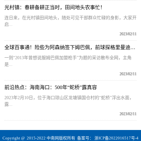
光村镇：春耕备耕正当时，田间地头农事忙！
连日来，在光村镇田间地头，随处可见干部群众忙碌的身影，大家开
启...
2023/02/11
全球百事通！险些为阿森纳签下姆巴佩，前球探格里曼迪是枪手的福尔摩斯？
一则“2013年曾想说服姆巴佩加盟枪手”为题的采访散布全网，主角
是...
2023/02/11
前沿热点：海南海口：500年“蛇桥”露真容
2023年2月10日，位于海口琼山区龙塘镇国仓村的“蛇桥”浮出水面，
露...
2023/02/11
Copyright @ 2015-2022 中南网版权所有 备案号：
浙ICP备2022016517号-4