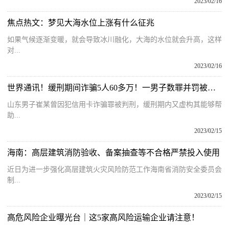
2023/02/16
焦点热文：梦见大海水位上涨有什么征兆
如果气候逐渐变暖，就会导致冰川融化，大海的水位就会升高，这样
对...
2023/02/16
世界通讯！缓刑期间诈骗5人60多万！一男子数罪并罚被判13年半
山东男子崔某曾因犯信用卡诈骗罪被判刑，缓刑期内又虚构其能够帮
助...
2023/02/15
海南：高层建筑消防验收、备案抽查等不合格严禁投入使用
近日为进一步强化高层建筑火灾风险防范工作海南省消防安全委员会
制...
2023/02/15
高危风险企业曝光台｜这5家高风险运输企业请注意！