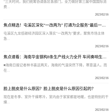
“三天时间，我们统筹协调各区各部门，全力做好第三届中国国际消
费...
2023/02/16
焦点精选！屯溪区深化“一改两为” 打通为企服务“最后一公里”
屯溪区九龙低碳经济园区深入落实“一改两为”要求，聚焦市场主体
急...
2023/02/16
焦点速看：海南华金钢构8条生产线火力全开 车间奏响生产“进行曲”
■海南日报记者林书喜这两天，海南的气温突然下降，寒意逼人。而
在...
2023/02/16
脸上脱皮是什么原因？脸上脱皮是什么原因引起的？
现在是冬季、室外干燥寒冷，室内由于家家都是地暖，也是特别的干
燥...
2023/02/16