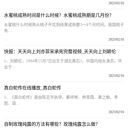
2023/02/16
水蜜桃成熟时间是什么时候？水蜜桃成熟期是几月份？
水蜜桃什么时候熟从桃子开花到结果成熟要3～4个月时间。我国桃子
有...
2023/02/16
快报：天天向上刘亦菲宋承宪完整视频_天天向上刘颖伦
1、刘颖伦，1994年11月7日出生于湖北黄石1，中国内地女演员，毕
业于...
2023/02/16
真白蛇传在线播放_真白蛇传
1、《真白蛇传》是由陈志华执导，秦祥林、林青霞、秦之敏、李
昆、苗...
2023/02/16
自制玫瑰纯露的方法有哪些？玫瑰纯露怎么做？