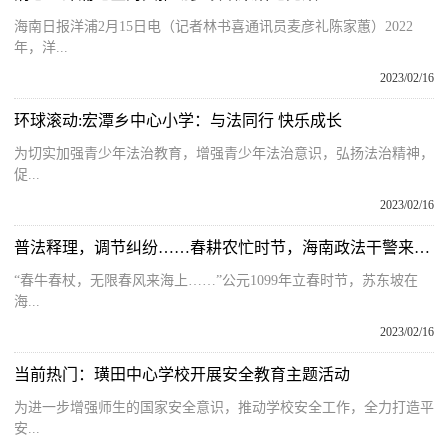
海南日报洋浦2月15日电（记者林书喜通讯员麦彦礼陈家蕙）2022
年，洋...
2023/02/16
环球滚动:宏潭乡中心小学：与法同行 快乐成长
为切实加强青少年法治教育，增强青少年法治意识，弘扬法治精神，
促...
2023/02/16
普法释理，调节纠纷……春耕农忙时节，海南政法干警来护航
“春牛春杖，无限春风来海上……”公元1099年立春时节，苏东坡在
海...
2023/02/16
当前热门：璜田中心学校开展安全教育主题活动
为进一步增强师生的国家安全意识，推动学校安全工作，全力打造平
安...