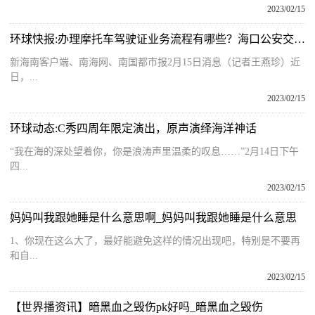
2023/02/15
环球快报:办理摩托车驾驶证业务流程有哪些？海口公安交警发布最新提醒
新海南客户端、南海网、南国都市报2月15日消息（记者王燕珍）近
日，...
2023/02/15
环球动态:C秀四周年限定演出，原声演绎海洋神话
“我在海的深处望着你，你是浪涛声里温柔的叹息……”2月14日下午
四...
2023/02/15
妈妈叫我跟她睡是什么意思啊_妈妈叫我跟她睡是什么意思
1、你现在这么大了，最好能避免这样的情况出现吧，特别是不要再
和自...
2023/02/15
【世界播资讯】暗黑血之毁伤pk好吗_暗黑血之毁伤