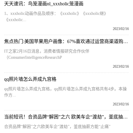
天天速讯：鸟笼漫画nl_xxxholic笼漫画
1、xxxholic动画作品及顺序：《xxxholic》《xxxholic继》
《xxxholic...
2023/02/16
焦点热门:美国苹果用户画像：67%喜欢通过运营商渠道购买iPhone
IT之家2月16日消息，消费者情报研究合作伙伴
（ConsumerIntelligenceResearchP
2023/02/16
qq照片墙怎么弄成九宫格
qq照片墙怎么弄成九宫格，qq照片墙怎么弄成九宫格共有4步。本操
作方...
2023/02/16
当前短讯！合资品牌“解困”之六 欧美车企“渡劫”，釜底抽薪方能“止痛”
合资品牌“解困”之六欧美车企“渡劫”，釜底抽薪方能“止痛”