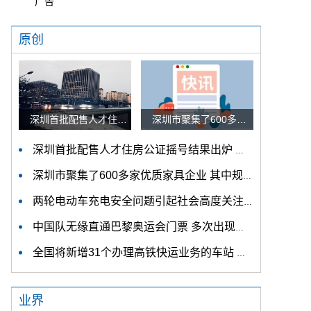
广告
原创
深圳首批配售人才住房公证摇号结果出炉 认购家庭将于12月9日起选房
深圳市聚集了600多家优质家具企业 其中规模以上企业占比90%
深圳首批配售人才住房公证摇号结果出炉 认购家庭将于12月9日起选房
深圳市聚集了600多家优质家具企业 其中规模以上企业占比90%
两轮电动车充电安全问题引起社会高度关注 多措并举强化充电安全监管
中国队无缘直通巴黎奥运会门票 多次出现失误平衡木唐茜靖、罗蕊掉木
全国将新增31个办理高铁快运业务的车站 高铁快运车站将达280个
业界