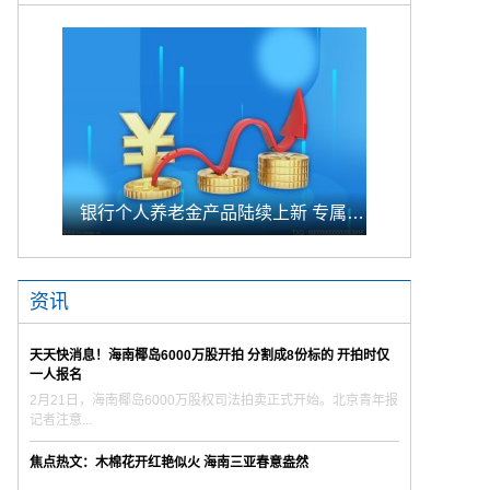
银行个人养老金产品陆续上新 专属储蓄期限偏1年至5年的中长期
资讯
天天快消息！海南椰岛6000万股开拍 分割成8份标的 开拍时仅
一人报名
2月21日，海南椰岛6000万股权司法拍卖正式开始。北京青年报
记者注意...
焦点热文：木棉花开红艳似火 海南三亚春意盎然