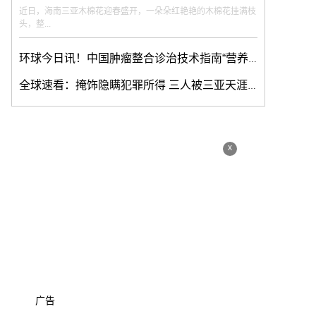
近日，海南三亚木棉花迎春盛开，一朵朵红艳艳的木棉花挂满枝
头，整...
环球今日讯！中国肿瘤整合诊治技术指南“营养疗法”“心理疗法”在海口公开巡讲
全球速看：掩饰隐瞒犯罪所得 三人被三亚天涯警方刑拘
x
广告