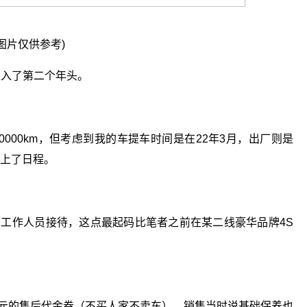
图片仅供参考)
r也进入了第二个年头。
年10000km，但考虑到我的车提车时间是在22年3月，出厂则是
提上了日程。
有工作人员接待，这点最起码比笔者之前在某二线豪华品牌4S
0元的售后代金券（不买人家不卖车），销售当时说基础保养也