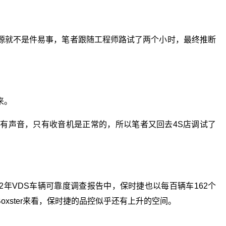
源就不是件易事，笔者跟随工程师路试了两个小时，最终推断
来。
没有声音，只有收音机是正常的，所以笔者又回去4S店调试了
022年VDS车辆可靠度调查报告中，保时捷也以每百辆车162个
oxster来看，保时捷的品控似乎还有上升的空间。