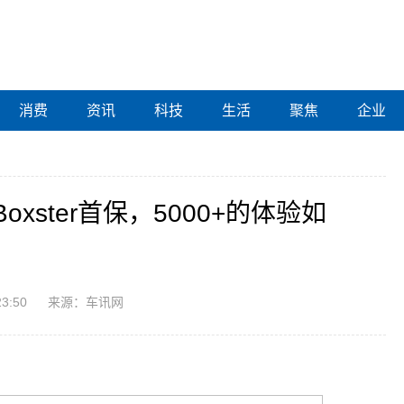
消费
资讯
科技
生活
聚焦
企业
xster首保，5000+的体验如
23:50
来源：车讯网