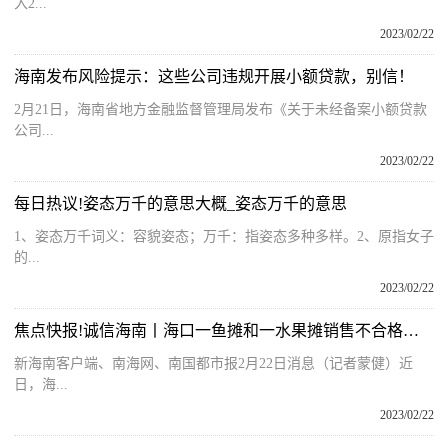
入2...
2023/02/22
海南发布风险提示：这些公司违规开展小额贷款，别信！
2月21日，海南省地方金融监督管理局发布《关于未经备案小额贷款
公司...
2023/02/22
每日热议!姿态万千的意思大概_姿态万千的意思
1、姿态万千词义：容貌姿态；万千：指姿态多种多样。2、原指女子
的...
2023/02/22
焦点快报!诚信海南丨海口一鱼摊和一水果摊销售不合格食品 两案件被移送公安机关侦办
新海南客户端、南海网、南国都市报2月22日消息（记者蒙健）近
日，海...
2023/02/22