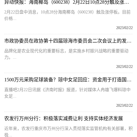
异动快报：海南椰岛（600238）2月22日10点28分触及涨停板
2月22日盘中消息，10点28分海南椰岛（600238）触及涨停板。目前
价格...
2023/02/22
市政协委员在政协第十四届琼海市委员会二次会议上的发言丨苏秋选：做强我市农业品牌 助力乡村振兴
品牌化是农业现代化的重要标志，是实施乡村振兴战略的重要驱动
力。...
2023/02/22
1500万元采购足球装备？琼中女足回应：资金用于打造国际足球产业
直播吧2月22日讯据《济南时报》报道，针对媒体人冉雄飞爆料琼中
女足...
2023/02/22
农发行万州分行：积极落实减费让利 支持实体经济发展
近年来，农发行重庆市万州分行深入贯彻落实监管机构有关部署，积
极...