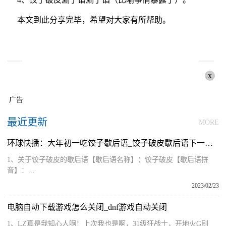
本文到此分享完毕，希望对大家有所帮助。
x
广告
最近更新
MORE
环球快播：大年初一吃饺子歇后语_饺子破皮歇后语下一句是什么
1、关于饺子破皮的歇后语【歇后语名称】：饺子破皮【歇后语拼
音】：...
2023/02/23
电脑自动下载游戏怎么关闭_dnf游戏自动关闭
1、LZ真是我知心人啊！上次我也是啊，31级狂战士，开地火G刷