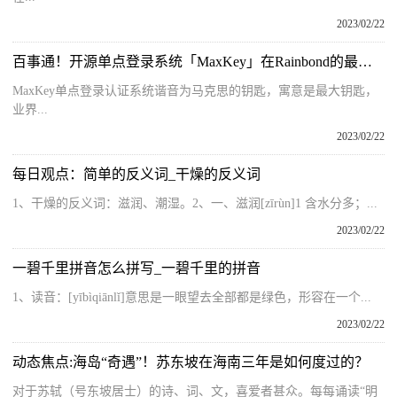
2023/02/22
百事通！开源单点登录系统「MaxKey」在Rainbond的最佳实践
MaxKey单点登录认证系统谐音为马克思的钥匙，寓意是最大钥匙，
业界...
2023/02/22
每日观点：简单的反义词_干燥的反义词
1、干燥的反义词：滋润、潮湿。2、一、滋润[zīrùn]1 含水分多；...
2023/02/22
一碧千里拼音怎么拼写_一碧千里的拼音
1、读音：[yībìqiānlǐ]意思是一眼望去全部都是绿色，形容在一个...
2023/02/22
动态焦点:海岛“奇遇”！苏东坡在海南三年是如何度过的？
对于苏轼（号东坡居士）的诗、词、文，喜爱者甚众。每每诵读“明