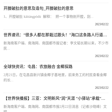
开膛破肚的意思及造句_开膛破肚的意思
1、开膛破肚 kāitángpòdù 解释： 把一个事物剖开膛，刮...
2023/02/22
世界速讯：“很多人都在那栽过跟头！”海口这条路人行道被吐槽 部门回应来了
新海南客户端、南海网、南国都市报记者：李文韬长期以来，不少市
民...
2023/02/22
全球快资讯：屯昌：农旅融合 金椰探路
2月21日，在屯昌县新兴镇金椰子基地里，前来务工的村民查看金椰
的长...
2023/02/22
【世界快播报】三亚：文明新风“润”天涯 “小驿站”承载“大幸福”
新海南客户端、南海网、南国都市报2月22日消息（记者沙晓峰）文
明，...