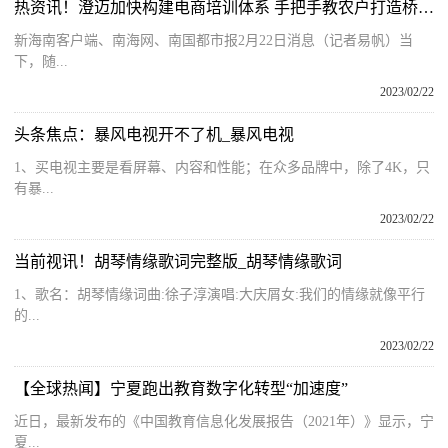
热资讯！澄迈加快构建电商培训体系 手把手教农户打造桥头地瓜网红品牌
新海南客户端、南海网、南国都市报2月22日消息（记者易帆）当
下，随...
2023/02/22
头条焦点：暴风电视开不了机_暴风电视
1、买电视主要是看屏幕、内容和性能；在众多品牌中，除了4K，只
有暴...
2023/02/22
当前视讯！胡琴情缘歌词完整版_胡琴情缘歌词
1、歌名：胡琴情缘词曲:徐子淳演唱:大庆屑女:我们的情缘就像平行
的...
2023/02/22
【全球热闻】宁夏跑出教育数字化转型“加速度”
近日，最新发布的《中国教育信息化发展报告（2021年）》显示，宁
夏...