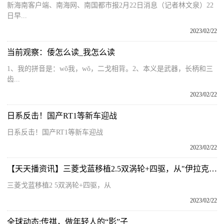
新海南客户端、南海网、南国都市报2月22日消息（记者林文泉）22
日早...
2023/02/22
当前观察：倭怎么读_我怎么读
1、我的拼音是：wǒ我，wǒ，二戈相背。2、本义是武器，长柄和三
齿...
2023/02/22
日系反击！国产RT1等新车迎战
日系反击！国产RT1等新车迎战
2023/02/22
【天天播资讯】三菱戈蓝移植2.5双涡轮+四驱，从"伊拉克车况"变身成走街范"靓仔"
三菱戈蓝移植2 5双涡轮+四驱，从
2023/02/22
全球动态:传祺，做年轻人的“影”子