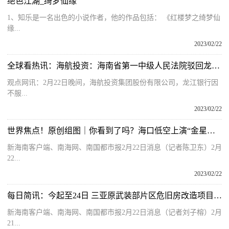
绝色江湖_绮梦仙缘
1、知乐是一名出色的小说作者，他的作品包括： 《红楼梦之绮梦仙
缘...
2023/02/22
全球看热讯：海航投资：海南省第一中级人民法院驳回龙江银行申请
观点网讯：2月22日晚间，海航投资集团股份有限公司，龙江银行因
不服...
2023/02/22
世界焦点！原创组图｜你看到了吗？海口低空上演“金星伴月”绝美天象
新海南客户端、南海网、南国都市报2月22日消息（记者陈卫东）2月
22...
2023/02/22
每日简讯：今起至24日 三亚原武装部片区危旧房改造项目非住宅房屋办理回迁安置手续
新海南客户端、南海网、南国都市报2月22日消息（记者刘子榕）2月
21...