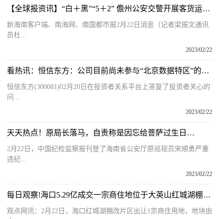
【全球报资讯】“白＋黑”“5＋2” 儋州公安交警开展客货运车辆“亮尾”专项行动
新海南客户端、南海网、南国都市报2月22日消息（记者梁振文通讯
员杜...
2023/02/22
看热讯：恒信东方：公司目前尚未参与“北京数据特区”的项目或合作
恒信东方(300081)02月20日在投资者关系平台上答复了投资者关心的
问...
2023/02/22
天天热点！原局长落马，自责称是因忘给菩萨过生日…
2月22日，中国纪检监察报刊登了海南省公安厅原巡视员宋顺勇严重
违纪...
2023/02/22
每日观察!海口5.29亿成交一宗商住地位于大英山红城湖棚改片区
观点网讯：2月22日，海口红城湖棚改片区出让1宗商住用地，地块由