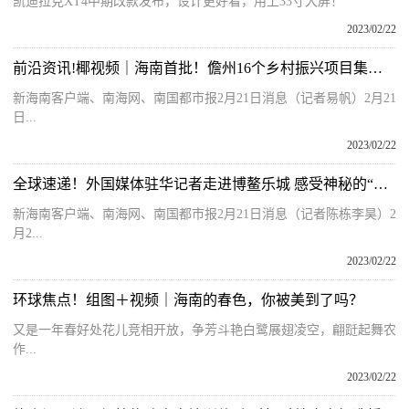
凯迪拉克XT4中期改款发布，设计更好看，用上33寸大屏！
2023/02/22
前沿资讯!椰视频｜海南首批！儋州16个乡村振兴项目集中开工
新海南客户端、南海网、南国都市报2月21日消息（记者易帆）2月21
日...
2023/02/22
全球速递！外国媒体驻华记者走进博鳌乐城 感受神秘的“东方力量”和高端“黑科技”
新海南客户端、南海网、南国都市报2月21日消息（记者陈栋李昊）2
月2...
2023/02/22
环球焦点！组图＋视频｜海南的春色，你被美到了吗？
又是一年春好处花儿竞相开放，争芳斗艳白鹭展翅凌空，翩跹起舞农
作...
2023/02/22