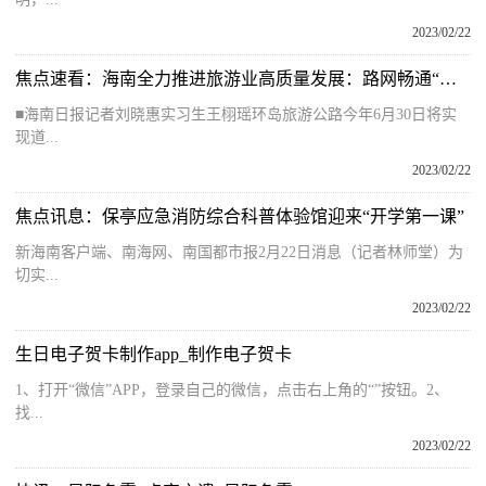
2023/02/22
焦点速看：海南全力推进旅游业高质量发展：路网畅通“森”呼吸 多元业态旅游兴
■海南日报记者刘晓惠实习生王栩瑶环岛旅游公路今年6月30日将实
现道...
2023/02/22
焦点讯息：保亭应急消防综合科普体验馆迎来“开学第一课”
新海南客户端、南海网、南国都市报2月22日消息（记者林师堂）为
切实...
2023/02/22
生日电子贺卡制作app_制作电子贺卡
1、打开“微信”APP，登录自己的微信，点击右上角的“”按钮。2、
找...
2023/02/22