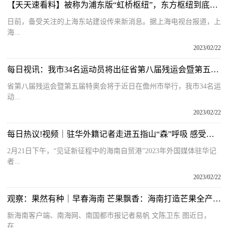
【天天速看料】被称为浦东版“虹桥枢纽”，东方枢纽到底是什么？
日前，备受关注的上海东站建设传来新消息。据上海电视台报道，上
海...
2023/02/22
每日视讯：我市34名运动员将出征省第八届残运会暨第五届特奥会
省第八届残运会暨第五届特奥会将于近日在儋州市举行，我市34名运
动...
2023/02/22
每日热议!视频｜驻华外籍记者走进五指山“森”呼吸 感受毛纳村的热情
2月21日下午，“见证新征程中的海南自贸港”2023年外国媒体驻华记
者...
2023/02/22
观察：果然有种｜早春海南 芒果飘香：海南打造芒果全产业链 提高市场竞争力
新海南客户端、南海网、南国都市报记者易帆 文陈卫东 图近日，
在...