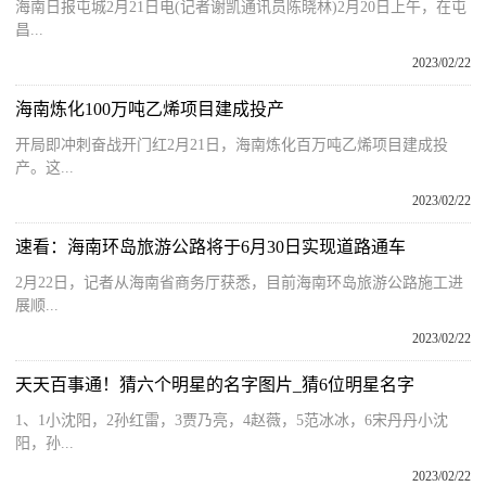
海南日报屯城2月21日电(记者谢凯通讯员陈晓林)2月20日上午，在屯
昌...
2023/02/22
海南炼化100万吨乙烯项目建成投产
开局即冲刺奋战开门红2月21日，海南炼化百万吨乙烯项目建成投
产。这...
2023/02/22
速看：海南环岛旅游公路将于6月30日实现道路通车
2月22日，记者从海南省商务厅获悉，目前海南环岛旅游公路施工进
展顺...
2023/02/22
天天百事通！猜六个明星的名字图片_猜6位明星名字
1、1小沈阳，2孙红雷，3贾乃亮，4赵薇，5范冰冰，6宋丹丹小沈
阳，孙...
2023/02/22