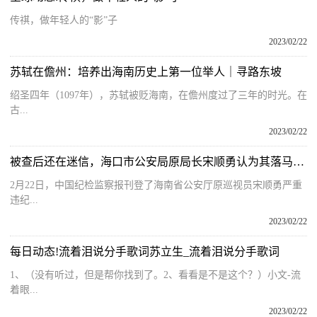
传祺，做年轻人的“影”子
2023/02/22
苏轼在儋州：培养出海南历史上第一位举人｜寻路东坡
绍圣四年（1097年），苏轼被贬海南，在儋州度过了三年的时光。在
古...
2023/02/22
被查后还在迷信，海口市公安局原局长宋顺勇认为其落马是因忘给菩萨过生日
2月22日，中国纪检监察报刊登了海南省公安厅原巡视员宋顺勇严重
违纪...
2023/02/22
每日动态!流着泪说分手歌词苏立生_流着泪说分手歌词
1、（没有听过，但是帮你找到了。2、看看是不是这个？）小文-流
着眼...
2023/02/22