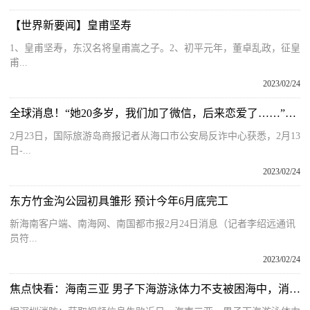
【世界新要闻】皇甫坚寿
1、皇甫坚寿，东汉名将皇甫嵩之子。2、初平元年，董卓乱政，征皇
甫...
2023/02/24
全球消息！“她20多岁，我们加了微信，后来恋爱了……”海口男子突然报警，“剧情”大反转
2月23日，国际旅游岛商报记者从海口市公安局反诈中心获悉，2月13
日-...
2023/02/24
东方竹金沟公园初具雏形 预计今年6月底完工
新海南客户端、南海网、南国都市报2月24日消息（记者李绍远通讯
员符...
2023/02/24
焦点快看：海南三亚 男子下海游泳体力不支被困海中，消防赶赴救援