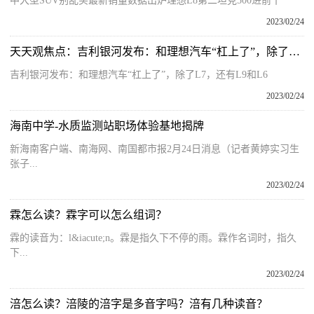
中大型SUV别乱买最新销量数据出炉理想L8第二坦克500进前十
2023/02/24
天天观焦点：吉利银河发布：和理想汽车“杠上了”，除了L7，还有L9和L6
吉利银河发布：和理想汽车“杠上了”，除了L7，还有L9和L6
2023/02/24
海南中学-水质监测站职场体验基地揭牌
新海南客户端、南海网、南国都市报2月24日消息（记者黄婷实习生
张子...
2023/02/24
霖怎么读？霖字可以怎么组词？
霖的读音为：l&iacute;n。霖是指久下不停的雨。霖作名词时，指久
下...
2023/02/24
涪怎么读？涪陵的涪字是多音字吗？涪有几种读音？