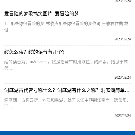
2023/02/24
爱冒险的梦歌搞笑图片_爱冒险的梦
1、那些你很冒险的梦-林俊杰那些你很冒险的梦作词:王雅君作曲:林
俊...
2023/02/24
绥怎么读？绥的读音有几个？
绥的读音为：su&iacute;。绥是指登车时用以拉手的绳索，始见于商
代...
2023/02/24
洞庭湖古代曾号称什么？洞庭湖有什么之称？洞庭湖简单介绍
洞庭湖，古称云梦、九江和重湖，处于长江中游荆江南岸，跨岳阳、
汩...
2023/02/24