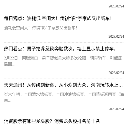
2023/02/24
每日观点：油耗低 空间大！传祺“影”字家族又出新车！
油耗低空间大！传祺“影”字家族又出新车！
2023/02/24
热门看点：男子抡斧怒砍奔驰数次，墙上显示禁止停车，警方：系医疗费用纠纷，其酒后上门打砸
2月22日，网曝海口一男子疑似拿大锤多次抡砸一辆奔驰车，引起居
民围...
2023/02/24
天天通讯！从传统到新潮，从小众到大众，海南玩转水上运动！
岁末年初，全国滑水锦标赛、全国冲浪锦标赛、全国桨板巡回赛（海
南...
2023/02/24
消费股票有哪些龙头股？消费龙头股排名前十名