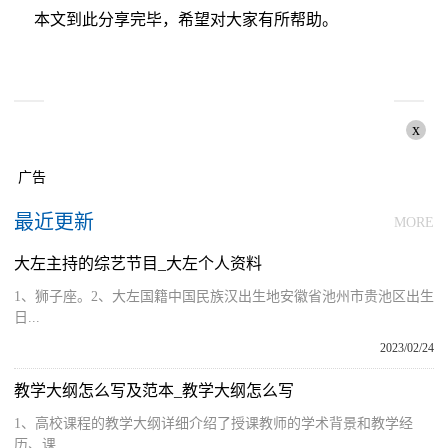
本文到此分享完毕，希望对大家有所帮助。
x
广告
最近更新
MORE
大左主持的综艺节目_大左个人资料
1、狮子座。2、大左国籍中国民族汉出生地安徽省池州市贵池区出生
日...
2023/02/24
教学大纲怎么写及范本_教学大纲怎么写
1、高校课程的教学大纲详细介绍了授课教师的学术背景和教学经
历、课...