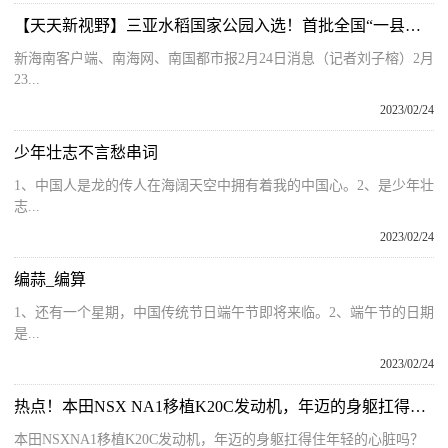
【天天新视野】三亚水稻国家公园入选！首批全国“一县一品”特色文化艺术典型案例名单公示
新海南客户端、南海网、南国都市报2月24日消息（记者刘子榕）2月
23...
2023/02/24
少年壮志不言愁串词
1、中国人是龙的传人在海阔天空中拥有着我的中国心。2、是少年壮
志...
2023/02/24
编蒜_编算
1、还有一个星期，中国传统节日端午节即将来临。2、端午节的日期
是...
2023/02/24
热点！本田NSX NA1移植K20C发动机，年迈的身躯扛得住年轻的心脏吗？
本田NSXNA1移植K20C发动机，年迈的身躯扛得住年轻的心脏吗？