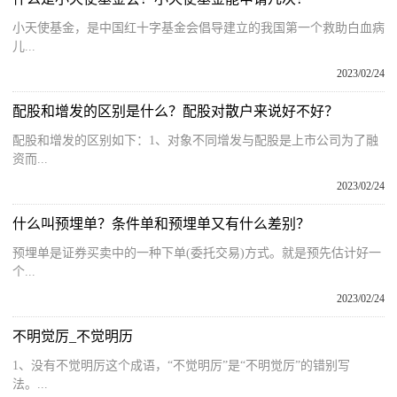
小天使基金，是中国红十字基金会倡导建立的我国第一个救助白血病
儿...
2023/02/24
配股和增发的区别是什么？配股对散户来说好不好？
配股和增发的区别如下：1、对象不同增发与配股是上市公司为了融
资而...
2023/02/24
什么叫预埋单？条件单和预埋单又有什么差别？
预埋单是证券买卖中的一种下单(委托交易)方式。就是预先估计好一
个...
2023/02/24
不明觉厉_不觉明历
1、没有不觉明厉这个成语，“不觉明厉”是“不明觉厉”的错别写
法。...