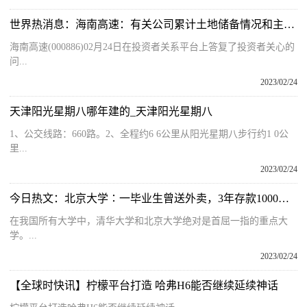
世界热消息：海南高速：有关公司累计土地储备情况和主要项目开发情况，请详见公司定期报告
海南高速(000886)02月24日在投资者关系平台上答复了投资者关心的
问...
2023/02/24
天津阳光星期八哪年建的_天津阳光星期八
1、公交线路：660路。2、全程约6 6公里从阳光星期八步行约1 0公
里...
2023/02/24
今日热文：北京大学∶一毕业生曾送外卖，3年存款1000元，对未来却充满希望
在我国所有大学中，清华大学和北京大学绝对是首屈一指的重点大
学。...
2023/02/24
【全球时快讯】柠檬平台打造 哈弗H6能否继续延续神话