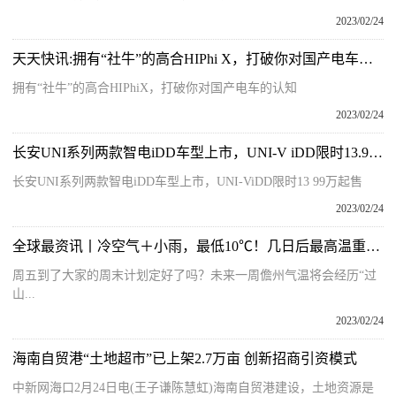
2023/02/24
天天快讯:拥有“社牛”的高合HIPhi X，打破你对国产电车的认知
拥有“社牛”的高合HIPhiX，打破你对国产电车的认知
2023/02/24
长安UNI系列两款智电iDD车型上市，UNI-V iDD限时13.99万起售
长安UNI系列两款智电iDD车型上市，UNI-ViDD限时13 99万起售
2023/02/24
全球最资讯丨冷空气＋小雨，最低10℃！几日后最高温重返31℃，未来一周儋州天气
周五到了大家的周末计划定好了吗？未来一周儋州气温将会经历“过
山...
2023/02/24
海南自贸港“土地超市”已上架2.7万亩 创新招商引资模式
中新网海口2月24日电(王子谦陈慧虹)海南自贸港建设，土地资源是