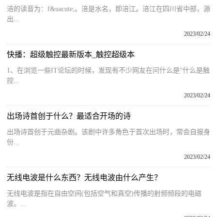
涪的读音为：f&uacute;。涪是水名，即涪江。涪江在四川省中部，源
出...
2023/02/24
快播：超级触控最新版本_触控超级本
1、在浏览一些IT论坛的时候，发现有不少网友在问什么是“什么是触
控...
2023/02/24
出场诗首创于什么？最适合开场的诗
出场诗首创于元曲杂剧。该剧中许多角色于首次出场时，常会自报身
份...
2023/02/24
无线电波是什么东西？无线电波由什么产生？
无线电波是指在自由空间(包括空气和真空)传播的射频频段的电磁
波。...