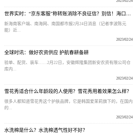
2023/02/24
世界实时：“京东客服”称转账消除不良征信？别信！海口反诈中心发出提醒
新海南客户端、南海网、南国都市报2月24日消息（记者李波陈元
能）近...
2023/02/24
全球时讯：做好农资供应 护航春耕备耕
验单、配货、装车……2月22日，安徽辉隆集团新安农资有限公司仓
库内...
2023/02/24
雪花秀适合什么年龄段的人使用？雪花秀用着效果怎么样？
很多人都知道雪花秀这个护肤品牌，它是韩国爱茉莉旗下的，在国内
的...
2023/02/24
水洗棉是什么？水洗棉透气性好不好？