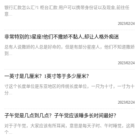
银行汇款怎么汇?1 柜台汇款:用户可以携带身份证以及现金,前往任
意...
2023/02/24
非常特别的3星座!他们不撒娇不黏人,却让人格外痴迷
总有人说撒娇的人总是好命的，但是有部分星座人，他们不知道撒娇
到...
2023/02/24
一英寸是几厘米？1英寸等于多少厘米？
寸这个长度单位是东亚地区的传统长度单位，一尺为十寸，一寸为十
分...
2023/02/24
子午觉是几点到几点？子午觉应该睡多长时间最好？
对于子午觉，大家应该有所耳闻，意思是每天子时、午时睡觉，这两
个...