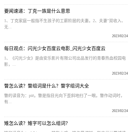
要闻速递：丁克一族是什么意思
1、丁克家庭一般指不生孩子的工薪阶层的夫妻。2、夫妻“双收入、
无...
2023/02/24
每日观点：闪光少女百度云电影_闪光少女百度云
1、《闪光少女》是由安乐影片有限公司出品发行的青春热血校园电
影，...
2023/02/24
瞥怎么读？瞥组词是什么？瞥字组词大全
瞥的读音为：piē。瞥是指目光向下歪斜地扫了一眼。瞥作动词时，
有...
2023/02/24
雉怎么读？雉字可以怎么组词？