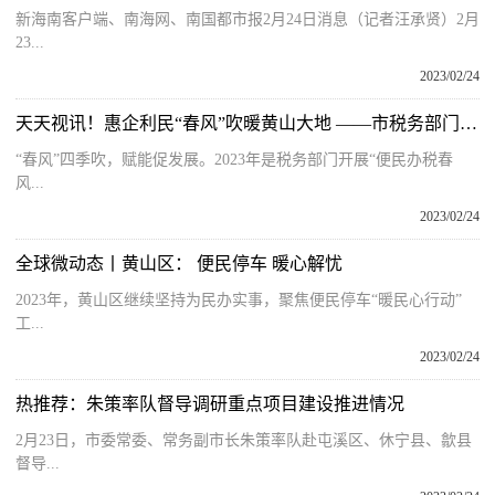
新海南客户端、南海网、南国都市报2月24日消息（记者汪承贤）2月
23...
2023/02/24
天天视讯！惠企利民“春风”吹暖黄山大地 ——市税务部门持续开展“便民办税春风行动”（上）
“春风”四季吹，赋能促发展。2023年是税务部门开展“便民办税春
风...
2023/02/24
全球微动态丨黄山区： 便民停车 暖心解忧
2023年，黄山区继续坚持为民办实事，聚焦便民停车“暖民心行动”
工...
2023/02/24
热推荐：朱策率队督导调研重点项目建设推进情况
2月23日，市委常委、常务副市长朱策率队赴屯溪区、休宁县、歙县
督导...