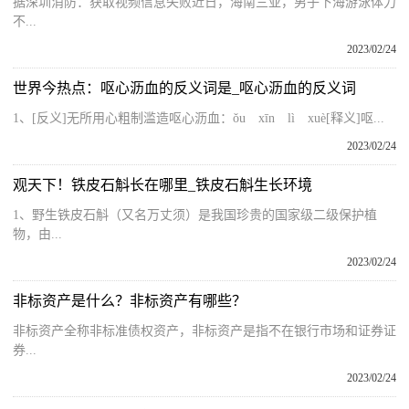
据深圳消防：获取视频信息失败近日，海南三亚，男子下海游泳体力
不...
2023/02/24
世界今热点：呕心沥血的反义词是_呕心沥血的反义词
1、[反义]无所用心粗制滥造呕心沥血：ǒu xīn lì xuè[释义]呕...
2023/02/24
观天下！铁皮石斛长在哪里_铁皮石斛生长环境
1、野生铁皮石斛（又名万丈须）是我国珍贵的国家级二级保护植
物，由...
2023/02/24
非标资产是什么？非标资产有哪些？
非标资产全称非标准债权资产，非标资产是指不在银行市场和证券证
券...
2023/02/24