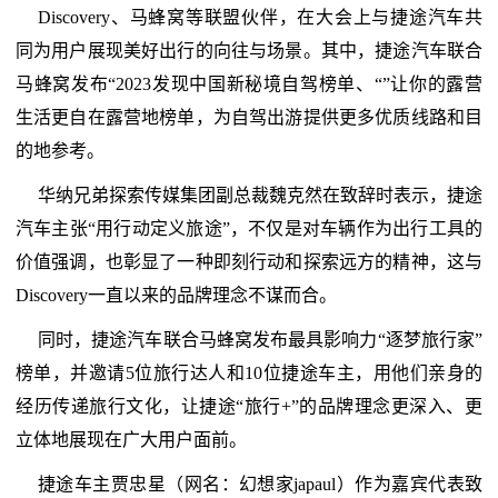
Discovery、马蜂窝等联盟伙伴，在大会上与捷途汽车共
同为用户展现美好出行的向往与场景。其中，捷途汽车联合
马蜂窝发布“2023发现中国新秘境自驾榜单、“”让你的露营
生活更自在露营地榜单，为自驾出游提供更多优质线路和目
的地参考。
华纳兄弟探索传媒集团副总裁魏克然在致辞时表示，捷途
汽车主张“用行动定义旅途”，不仅是对车辆作为出行工具的
价值强调，也彰显了一种即刻行动和探索远方的精神，这与
Discovery一直以来的品牌理念不谋而合。
同时，捷途汽车联合马蜂窝发布最具影响力“逐梦旅行家”
榜单，并邀请5位旅行达人和10位捷途车主，用他们亲身的
经历传递旅行文化，让捷途“旅行+”的品牌理念更深入、更
立体地展现在广大用户面前。
捷途车主贾忠星（网名：幻想家japaul）作为嘉宾代表致