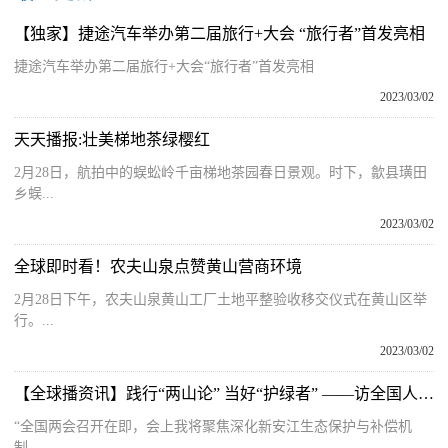
【独家】捷途汽车举办第二届旅行+大会 “旅行者”首发亮相
捷途汽车举办第二届旅行+大会“旅行者”首发亮相
2023/03/02
天天播报:壮美梯地茶绿樱红
2月28日，航拍中的蜈蚣岭千亩梯地茶园春日景观。时下，歙县璜田
乡蜈...
2023/03/02
全球即时看！农夫山泉点赞黄山营商环境
2月28日下午，农夫山泉黄山工厂土地平整验收移交仪式在黄山区举
行。...
2023/03/02
【全球播资讯】践行“两山论” 当好“护绿者” ——访全国人大代表、休宁县鹤城乡新安源村党总支书记、村委会主任李发权
“全国两会召开在即，会上我将聚焦深化新安江生态保护与补偿机
制、...