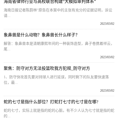
海南省律师行业与高校联合构建“大模拟审判体系”
海南日报记者陈蔚林“原告在本案中的主张有充分的证据证明，诉讼
请...
2023/03/02
象鼻兽是什么动物？象鼻兽长什么样子？
解答：象鼻兽本是清朝康熙年间的一种装饰造型，鼻子卷携着祥云，
尾...
2023/03/02
聚焦：防守对方无法投篮吹我方犯规_防守对方
1、防守快攻首先要对持球人进行延误，同时剩下的队友要快速落
位，最...
2023/03/02
蛇的七寸是指什么部位？打蛇打七寸的七寸是在哪?
蛇的七寸，实际上就是指的蛇的心脏。有不少人认为七寸就是指的蛇
的...