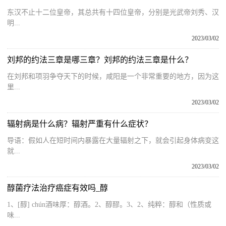
东汉不止十二位皇帝，其总共有十四位皇帝，分别是光武帝刘秀、汉
明...
2023/03/02
刘邦的约法三章是哪三章？刘邦的约法三章是什么？
在刘邦和项羽争夺天下的时候，咸阳是一个非常重要的地方，因为这
里...
2023/03/02
辐射病是什么病？辐射严重有什么症状？
导语：假如人在短时间内暴露在大量辐射之下，就会引起身体病变这
就...
2023/03/02
醇菌疗法治疗癌症有效吗_醇
1、[醇] chún酒味厚：醇酒。2、醇醪。3、2、纯粹：醇和（性质或
味...