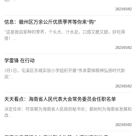
2023/03/02
信息：徽州区万余公斤优质荸荠等你来“购”
“这是我自家种的荸荠，个头大、汁水足，口感又脆又甜，好吃得
很！...
2023/03/02
学雷锋 在行动
3月1日，屯溪区东城实验小学组织开展“传承雷锋精神弘扬时代新
风”...
2023/03/02
天天看点：海南省人民代表大会常务委员会任职名单
决定任命：符宣朝为海南省人民政府秘书长；綦树利为海南省发展和
改...
2023/03/02