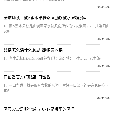
2023/03/02
全球速读：蜜×蜜水果糖漫画_蜜x蜜水果糖漫画
1、蜜X蜜水果糖是由漫画家水波风南所作的少女漫画。2、其漫画由
2004...
2023/03/02
舐犊怎么读什么意思_舐犊怎么读
1、老牛舐犊[lǎoniúshìdú][解释]舐：舔；犊：小牛。2、老牛舔小...
2023/03/02
口留香官方旗舰店_口留香
1、一口留香，就是形容食物的味道非常好一口留下的是意思是吃下
东西...
2023/03/02
区号0717是哪个城市_0717是哪里的区号