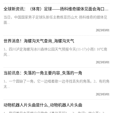
全球新资讯：（体育）足球——扬科维奇媒体见面会海口举行(2)
当日，中国国家男子足球队新任主教练亚历山大·扬科维奇的媒体见
面...
2023/03/01
世界消息！海螺沟天气查询_海螺沟天气
1、四川泸定海螺沟冰川森林公园天气预报今天(11-17)小雨1 10℃南
风...
2023/03/01
当前讯息：失落的一角主要内容_失落的一角
1、一个圆缺了一角，它一边唱着歌一边寻找丢失的角落。2、有的角
太...
2023/03/01
动物机器人片头曲是什么_动物机器人片头曲