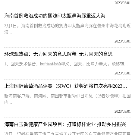
2023/03/01
海南首例救治成功的搁浅印太瓶鼻海豚重返大海
3月1日，海南首例救治成功的搁浅印太瓶鼻海豚在儋州市海花岛附近
海...
2023/03/01
环球观热点：无力回天的意思解释_无力回天的意思
1、回天乏术读音：huítiānfáshù释义：回天，比喻力量大，能移转...
2023/03/01
上海国际葡萄酒品评赛（SIWC）获奖酒将首次亮相2023三亚国际酒类展
新海南客户端、南海网、南国都市报3月1日消息（记者沙晓峰）把国
内...
2023/03/01
海南白玉香健康产业园项目：打造标杆企业 推动乡村振兴
近日，记者在坐落于潭门九吉坡工业开发区的白玉香健康产业园项目