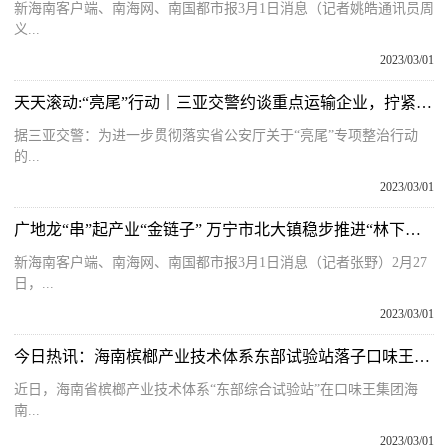
新海南客户端、南海网、南国都市报3月1日消息（记者姚皓通讯员周
义...
2023/03/01
天天滚动:“亮尾”行动｜三亚交警约谈重点运输企业，拧紧交通“安全阀”！
据三亚交警：为进一步贯彻落实省公安厅关于“亮尾”专项整治行动
的...
2023/03/01
广地龙“串”起产业“金链子” 万宁市北大镇稳步推进“林下经济”发展
新海南客户端、南海网、南国都市报3月1日消息（记者张野）2月27
日，...
2023/03/01
今日热讯：海南槟榔产业技术体系东部试验站落子口味王海南东澳基地
近日，海南省槟榔产业技术体系“东部综合试验站”在口味王集团海
南...
2023/03/01