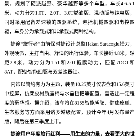
景，规划了硬派越野、豪华越野等多个车型，车长4.6-5.1
米，动力分为1.0T、2.0T、3.0T燃油版、混动版与纯电版，
同时采用配备差速锁的四驱系统，包括机械四驱和电控四
驱，车身分为承载式和非承载式两种结构。
捷途“旅行者”由前保时捷设计总监Hakan Saracoglu操刀，
外观硬派，主打自由、舒适的出行体验。车长接近4.8米，轴
距2.8米，动力分为1.5T和2.0T鲲鹏动力，匹配7DCT和
8AT，配备智能四驱与双差速器锁。
内饰以简约有力为主题，装备10.25英寸仪表盘和15.6英寸
中控屏，仿麂皮材质座椅与水晶挡把等配置，营造出一定程
度的豪华感。据介绍，该车将在8155智能驾驶、健康座舱、
生态服务等方面采用诸多越级配置，预计今年4月发布量产
版，随后在第三季度上市。
捷途用户年度旅行红利——用生态的力量，去看更大的世