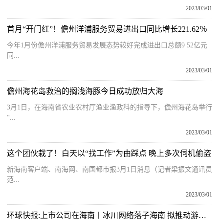
2023/03/01
首月“开门红”！儋州洋浦服务贸易进出口同比增长221.62％
今年1月份儋州洋浦服务贸易发展态势较好完成进出口总额9 52亿元
同...
2023/03/01
儋州海花岛救治的搁浅海豚今日成功放归大海
3月1日，在海南省农业农村厅渔业渔政科的指导下，儋州海花岛举行
“...
2023/03/01
这个团伙栽了！白天以“找工作”为由踩点 晚上多次伺机偷盗
新海南客户端、南海网、南国都市报3月1日消息（记者梁振文通讯员
范...
2023/03/01
环球快报:上市公司在海南丨冰川网络落子海南 拟推动游戏发行业务发展