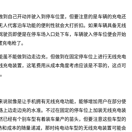
做到自己开动并驶入到停车位里，但要注意的是车辆的充电还
无人代客泊车功能的便利性就会大打折扣。如果车辆具备无线
驾驶员即便是在停车场入口处下车，车辆驶入停车位便会开始
拔充电枪了。
能虽不能做到边走边充，但做到在固定停车位上进行无线充电
线充电装置，这笔费用从成本角度考虑应该是不菲的，这点可
出。
来说就像是让手机拥有无线充电功能，能够增加用户在部分使
路上边走边充的水准。不过在固定的停车位上加装无线充电装
然已经有个别车型有着装车量产的苗头，但要注意这些车型的
成熟和成本的随量递减，那时纯电动车型的无线充电装置可能会