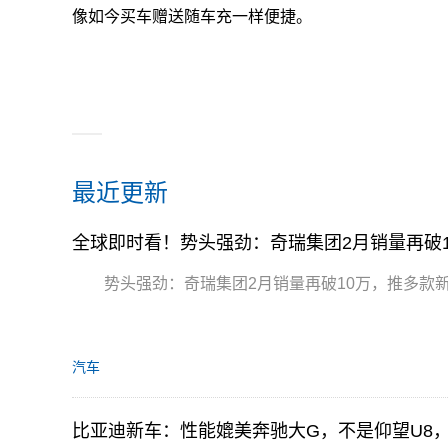
像如今买车赠送随车充一样便捷。
关键词：
充
最近更新
全球即时看！势头强劲：奇瑞集团2月销量再破
势头强劲：奇瑞集团2月销量再破10万，推多款
汽车
比亚迪新车：性能媲美奔驰大G，不是仰望U8，