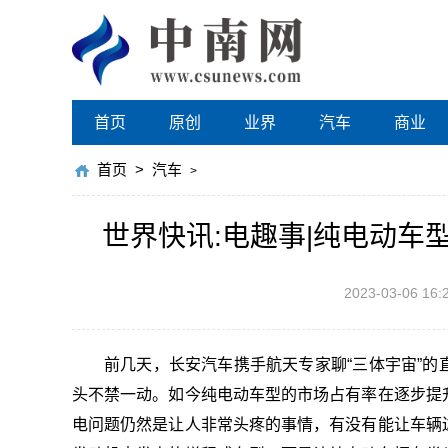
首页
原创
业界
汽车
商业
首页
>
汽车
>
世界快讯:电趣事|纯电动车
2023-03-06 16:
前几天，长安汽车携手航天专家聊“三体宇宙”
头不禁一动。如今纯电动车型的市场占有率在逐步提
电问题仍然是让人非常头疼的事情，有没有能让车辆