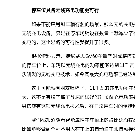
停车位具备无线充电功能更可行
如果不能应用到车辆行驶的场景，那么无线充电
无线充电设备，只是在停车场铺设在数量上就减少了
充电的，这个思路的可行性就提升了很多。
根据资料显示，捷尼赛思GV60在量产时或将
的停车位上，车辆以无线充电的功率能够达到11千
沃研发的无线充电技术，如今其最大充电功率已经达到
这里可能就有朋友吐槽了，11千瓦的充电功率
大，这不是有脱了裤子放屁的嫌疑吗？虽然充电功率
果搭载有这项无线充电技术后，在日常用车时的便捷
我们都知道随着智能属性在车辆上的占比逐渐提
比如能够做到全程不用人在车上的自动泊车和自动接