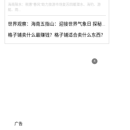
海南陵水：税惠“春风”助力旅游市场复苏回暖潜水、海钓、游
艇、雨...
世界观察：海南五指山：迎接世界气象日 探秘气象知识
格子铺卖什么最赚钱？格子铺适合卖什么东西？
x
广告