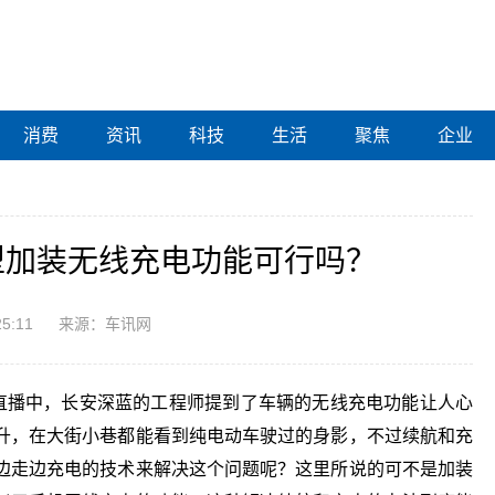
消费
资讯
科技
生活
聚焦
企业
型加装无线充电功能可行吗？
25:11
来源：车讯网
的直播中，长安深蓝的工程师提到了车辆的无线充电功能让人心
升，在大街小巷都能看到纯电动车驶过的身影，不过续航和充
边走边充电的技术来解决这个问题呢？这里所说的可不是加装