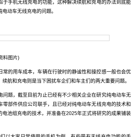
似于手机无线充电的功能，这种解决续航和充电的办法到底能
纯电动车无线充电的问题。
(资料图片)
日常的用车成本，车辆在行驶时的静谧性和操控感一般也会优
，续航和充电则是当下困扰车企们和车主们的两大重要问题。
电问题，截至目前为止已经有不少相关企业在研究纯电动车无
车零部件供应公司联手，且已经对纯电动车无线充电的技术和
电池组充电的技术，并准备在2025年正式将研究的成果铺装
我们以大家日常使用的手机为例，有些带有无线充电功能的手