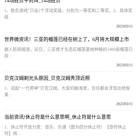
14场胜负平对阵_14场胜负
1、胜负游戏”只设2个浮动奖级，分别为一等奖和二等奖。2、具体奖
级...
2023/03/11
世界微资讯！三亚的榴莲已经在树上了，6月将大规模上市
据人民网报道，近日，三亚育才生态区榴莲基地种植的1400亩榴莲已
挂...
2023/03/11
贝克汉姆剃光头原因_贝克汉姆秃顶近照
1、说起“一代男神”贝克汉姆，大家的脑海里，往往都会浮现出他俊
美...
2023/03/11
当前资讯!休止符是什么意思啊_休止符是什么意思
1、休止符开放分类：音乐、乐谱（图为四分休止符）【音符休止
符】用...