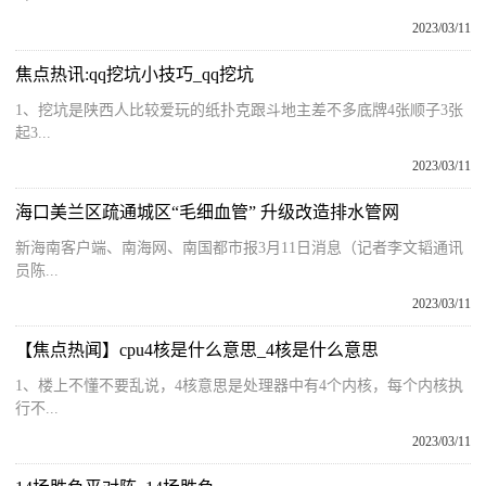
2023/03/11
焦点热讯:qq挖坑小技巧_qq挖坑
1、挖坑是陕西人比较爱玩的纸扑克跟斗地主差不多底牌4张顺子3张
起3...
2023/03/11
海口美兰区疏通城区“毛细血管” 升级改造排水管网
新海南客户端、南海网、南国都市报3月11日消息（记者李文韬通讯
员陈...
2023/03/11
【焦点热闻】cpu4核是什么意思_4核是什么意思
1、楼上不懂不要乱说，4核意思是处理器中有4个内核，每个内核执
行不...
2023/03/11