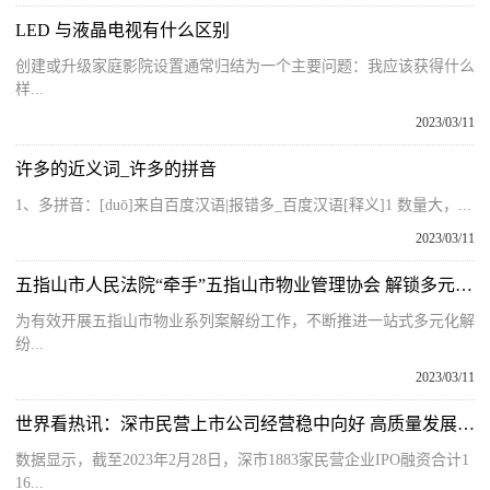
LED 与液晶电视有什么区别
创建或升级家庭影院设置通常归结为一个主要问题：我应该获得什么
样...
2023/03/11
许多的近义词_许多的拼音
1、多拼音：[duō]来自百度汉语|报错多_百度汉语[释义]1 数量大，...
2023/03/11
五指山市人民法院“牵手”五指山市物业管理协会 解锁多元化解物业纠纷新模式
为有效开展五指山市物业系列案解纷工作，不断推进一站式多元化解
纷...
2023/03/11
世界看热讯：深市民营上市公司经营稳中向好 高质量发展动能澎湃
数据显示，截至2023年2月28日，深市1883家民营企业IPO融资合计1
16...