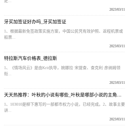
走...
2023/03/11
牙买加签证好办吗_牙买加签证
1、根据最新免签政策实施方案，中国公民凭有效护照、返程机票或
船票...
2023/03/11
特拉斯汽车价格表_德拉斯
1、《情场风云》是由Krit执导，婉娜拉·宋提查、查克利·彦纳姆领
衔...
2023/03/11
天天热推荐：叶秋的小说有哪些_叶秋是哪部小说的主角玄幻的
1、103010是柳下惠写的一部都市权力小说，已经完成。2、故事主要
讲...
2023/03/11