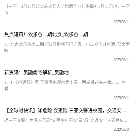
【三亚：3月15日起实施火箭人工增雨作业】财联社3月11日电，三亚
市...
2023/03/11
焦点短讯！欢乐谷二期北京_欢乐谷二期
1、北京欢乐谷小二期7月1日即将开门迎客，小二期内共新添7项大型
娱...
2023/03/11
新资讯：吴融废宅解析_吴融地
1、1 《桃源行》唐 王维渔舟逐水爱山春，两岸桃花夹古津。2、坐
看...
2023/03/11
【全球时快讯】知危险 会避险 三亚交警进校园，交通安全“驻”心间｜春季守护行动
据三亚交警：为深入开展“文明乡村平安‘童’行”交通安全主题宣传...
2023/03/11