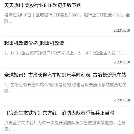
天天热讯:美股行业ETF盘初多数下跌
格隆汇3月10日丨区域银行ETF暴跌5 30%，银行业ETF跌超4 3%，金
融...
2023/03/10
起重机改造价格_起重机改造
1、14 3 1企业资产净资产150万元以上。2、14 3 2企业主人员（1...
2023/03/10
全球短讯！古冶长途汽车站到乐亭时刻表_古冶长途汽车站
1、古冶没有长途车站么?应该是有的,你也可以去唐山东站或西站坐,
哪...
2023/03/10
【锻造生态铁军】东方红：消防大队春季练兵正当时
点击蓝字关注我！为进一步提升消防队伍应急救援实战能力，连日
来，...