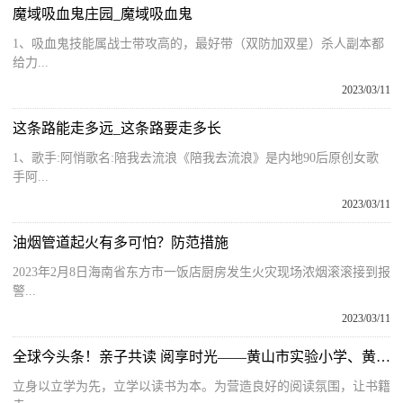
魔域吸血鬼庄园_魔域吸血鬼
1、吸血鬼技能属战士带攻高的，最好带（双防加双星）杀人副本都
给力...
2023/03/11
这条路能走多远_这条路要走多长
1、歌手:阿悄歌名:陪我去流浪《陪我去流浪》是内地90后原创女歌
手阿...
2023/03/11
油烟管道起火有多可怕？防范措施
2023年2月8日海南省东方市一饭店厨房发生火灾现场浓烟滚滚接到报
警...
2023/03/11
全球今头条！亲子共读 阅享时光——黄山市实验小学、黄山新华书店有限公司举办亲子阅读分享活动
立身以立学为先，立学以读书为本。为营造良好的阅读氛围，让书籍