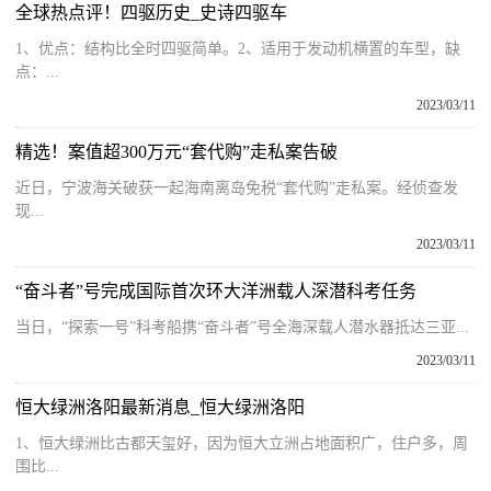
全球热点评！四驱历史_史诗四驱车
1、优点：结构比全时四驱简单。2、适用于发动机横置的车型，缺
点：...
2023/03/11
精选！案值超300万元“套代购”走私案告破
近日，宁波海关破获一起海南离岛免税“套代购”走私案。经侦查发
现...
2023/03/11
“奋斗者”号完成国际首次环大洋洲载人深潜科考任务
当日，“探索一号”科考船携“奋斗者”号全海深载人潜水器抵达三亚...
2023/03/11
恒大绿洲洛阳最新消息_恒大绿洲洛阳
1、恒大绿洲比古都天玺好，因为恒大立洲占地面积广，住户多，周
围比...