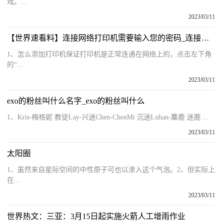
戏。...
2023/03/11
【世界速看料】连接网络打印机需要输入您的密码_连接网络打印机
1、怎么添加打印机保证打印机是正常连通在网络上的，点击左下角
的“...
2023/03/11
exo的粉丝叫什么名字_exo的粉丝叫什么
1、Kris-梅格妮 教徒Lay-兴迷Chen-ChenMi 沉迷Luhan-麋鹿 迷鹿 ...
2023/03/11
太阳圈
1、虽然来自星际空间的中性原子可也以渗入这个气泡。2、但实际上
在...
2023/03/11
世界热文：三亚：3月15日起实施火箭人工增雨作业