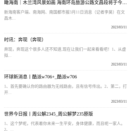
瞰海南｜木兰湾风景如画 海南环岛旅游公路文昌段将于今年上半年建成通车
新海南客户端、南海网、南国都市报3月11日消息（记者李昊）在文
昌木...
2023/03/11
时讯：奔现（奔现）
奔现，奔现这个很多人还不知道,现在让我们一起来看看吧！1、从虚
拟...
2023/03/11
环球新消息丨酷派w706+_酷派w706
1、首先要确认你的路由器为无线路由，且有信号传出。2、第二，打
开...
2023/03/11
世界今日报丨周公解2345_周公解梦235原版
1、这个梦呢，代表着你未来一生平安，身体健康，而且呢一家人。
2、...