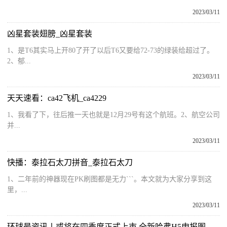
2023/03/11
凶星套装翅膀_凶星套装
1、是T6其实马上开80了开了以后T6又要给72-73的绿装给超过了。
2、郁...
2023/03/11
天天速看：ca42飞机_ca4229
1、我看了下，往后推一天也就是12月29号有这个航班。2、航空公司
并...
2023/03/11
快播：泰拉石太刀拼音_泰拉石太刀
1、二年前的神器现在PK刷图都是无力```。本文就为大家分享到这
里，...
2023/03/11
环球最资讯丨或将在四季度正式上市 全新哈弗H5申报图曝光