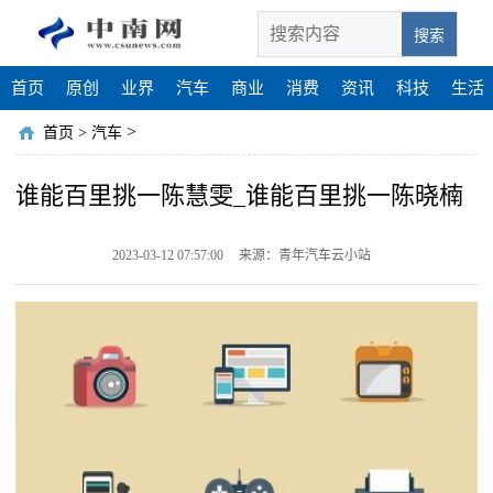
搜索
首页
原创
业界
汽车
商业
消费
资讯
科技
生活
>
首页
>
汽车
谁能百里挑一陈慧雯_谁能百里挑一陈晓楠
2023-03-12 07:57:00
来源：青年汽车云小站