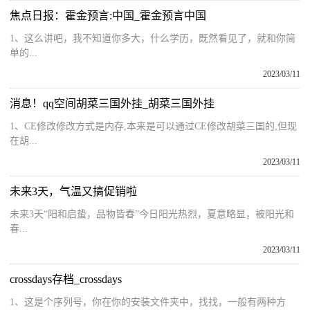
焦点日报：霍金预言:中国_霍金预言中国
1、这么讲吧，我不知道你多大，什么学历，既然看见了，就和你简
单的...
2023/03/11
消息！qq空间胡菜三国外挂_胡菜三国外挂
1、CE修改修改方式是内存,本来是可以通过CE修改胡菜三国的,但现
在胡...
2023/03/11
未来3天，气温又搞促销啦
未来3天“阳和启蛰，品物皆春”今日阳光热烈，夏意略显，被阳光和
春...
2023/03/11
crossdays存档_crossdays
1、这是个序列号，你在你的安装文件夹中，找找，一般有两种方