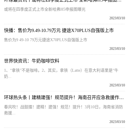
或将在四季度正式上市全新哈弗H5申报图曝光
2023/03/10
快播：售价为9.49-10.79万元 捷途X70PLUS自强版上市
售价为9 49-10 79万元捷途X70PLUS自强版上市
2023/03/10
世界快资讯：牛奶咖啡饮料
1、“拿铁”不是咖啡。2、其实，拿铁（Latte）在意大利语里是“牛
奶...
2023/03/10
环球热头条丨建精建强！规范提升！海南召开应急救援作战指挥力量体系建设暨初战能力提升推进会
春风吹！战鼓擂！建精！建强！规范！提升！3月10日，海南省消防
救援...
2023/03/10