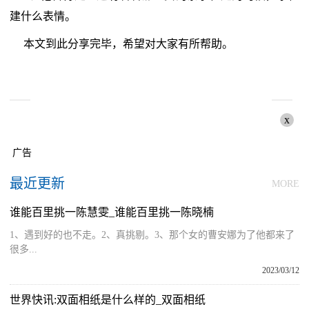
建什么表情。
本文到此分享完毕，希望对大家有所帮助。
x
广告
最近更新
MORE
谁能百里挑一陈慧雯_谁能百里挑一陈晓楠
1、遇到好的也不走。2、真挑剔。3、那个女的曹安娜为了他都来了
很多...
2023/03/12
世界快讯:双面相纸是什么样的_双面相纸