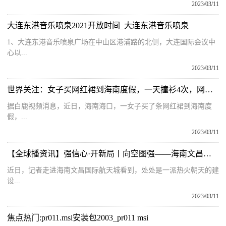
2023/03/11
大连东港音乐喷泉2021开放时间_大连东港音乐喷泉
1、大连东港音乐喷泉广场在中山区港浦路的北侧，大连国际会议中
心以...
2023/03/11
世界关注：女子买网红裙到海南度假，一天撞衫4次，网友：这难得的缘分，不一起拍个照吗？
据白鹿视频消息，近日，海南海口，一女子买了条网红裙到海南度
假，...
2023/03/11
【全球播资讯】强信心·开新局丨向空图强——海南文昌国际航天城生产建设一线见闻
近日，记者走进海南文昌国际航天城看到，处处是一派热火朝天的建
设...
2023/03/11
焦点热门:pr011.msi安装包2003_pr011 msi