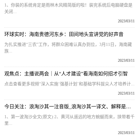
1、你装的系统肯定是雨林木风精简版的啦！装完系统后电脑硬盘是
关闭...
2023/03/11
环球实时：海南贵德河东乡：田间地头宣讲党的好声音
为扎实推进“三农”工作，将群众困难认真办到位，3月11日，海南藏
族...
2023/03/11
观焦点：主播说两会｜从“人才建设”看海南如何招才引智
点击查看更多视频“深入实施‘强基计划’和基础学科拔尖人才培养计...
2023/03/11
今日关注：浪淘沙其一注音版_浪淘沙其一译文、解释是什么
1、第一波淘沙全文(原文):2、黄河从遥远的地方蜿蜒而来，挟带着千
里...
2023/03/11