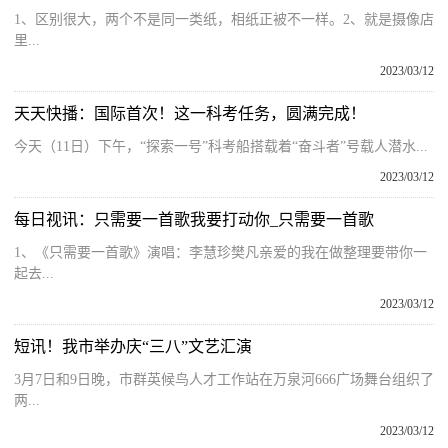
1、区别很大，两个不是同一类纸，相纸正被不一样。2、就是摄像店
里...
2023/03/12
天天快播：国际首次！这一科考任务，圆满完成！
今天（11日）下午，“探索一号”科考船搭载着“奋斗者”号载人潜水...
2023/03/12
每日视讯：只需要一首歌我要打动你_只需要一首歌
1、《只需要一首歌》演唱：李慧珍樊凡亲爱的我在做整理要带你一
起去...
2023/03/12
短讯！我市举办庆“三八”文艺汇演
3月7日和9日晚，市群英候鸟人才工作站在万泉河666广场舞台组织了
两...
2023/03/12