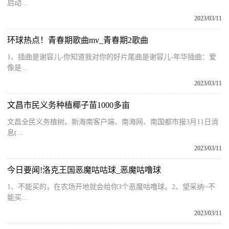
启动...
2023/03/11
环球热点！青春期歌曲mv_青春期2歌曲
1、插曲是谢容儿-你知道我对你的好片尾曲是谢容儿-年华插曲：爱
像是...
2023/03/11
文昌市民义务种植椰子苗1000多亩
文昌全民义务植树。新海南客户端、南海网、南国都市报3月11日消
息(...
2023/03/11
今日要闻!洛克王国恶魔咕咕球_恶魔咕噜球
1、不能买的，在农场开地就会给你3个恶魔咕噜球。2、望采纳~不
能买...
2023/03/11