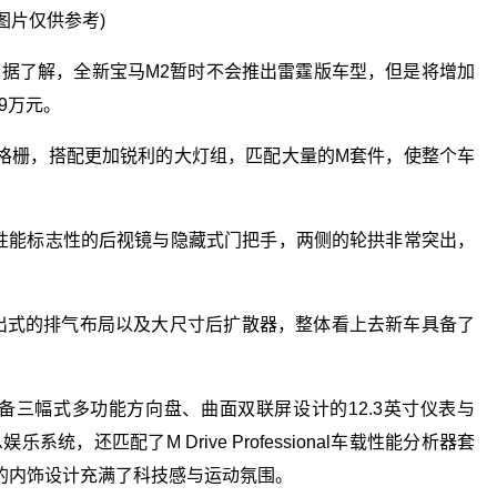
图片仅供参考)
据了解，全新宝马M2暂时不会推出雷霆版车型，但是将增加
9万元。
格栅，搭配更加锐利的大灯组，匹配大量的M套件，使整个车
性能标志性的后视镜与隐藏式门把手，两侧的轮拱非常突出，
四出式的排气布局以及大尺寸后扩散器，整体看上去新车具备了
备三幅式多功能方向盘、曲面双联屏设计的12.3英寸仪表与
乐系统，还匹配了M Drive Professional车载性能分析器套
的内饰设计充满了科技感与运动氛围。