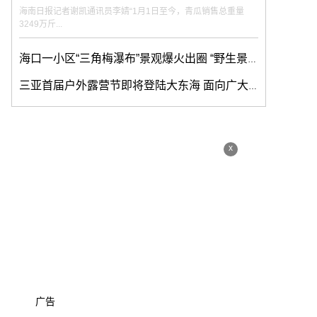
海南日报记者谢凯通讯员李婧“1月1日至今，青瓜销售总重量
3249万斤...
海口一小区“三角梅瀑布”景观爆火出圈 “野生景点”流量如何变“留”量？
三亚首届户外露营节即将登陆大东海 面向广大市民游客免费开放
x
广告