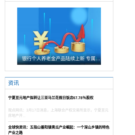
银行个人养老金产品陆续上新 专属储蓄期限偏1年至5年的中长期
资讯
宁夏亘元地产拟转让三亚马兰花假日饭店67.78％股权
观点网讯：3月17日消息，上海联合产权交易所显示，宁夏亘元
房地产开...
全球快资讯：五指山番阳镇青瓜产业崛起：一个深山乡镇的特色
产业之路