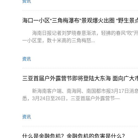
资讯
海口一小区“三角梅瀑布”景观爆火出圈 “野生景点
海南日报记者刘梦晓春意渐浓，轻拂的春风“吹”
一小区里，数十米高的三角梅怒...
资讯
三亚首届户外露营节即将登陆大东海 面向广大
新海南客户端、南海网、南国都市报3月17日消
悉，3月24日至26日，三亚首届户外露营节—
资讯
什么是金融危机？金融危机的危害是什么？