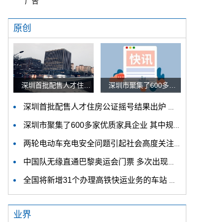
广告
原创
深圳首批配售人才住房公证摇号结果出炉 认购家庭将于12月9日起选房
深圳市聚集了600多家优质家具企业 其中规模以上企业占比90%
深圳首批配售人才住房公证摇号结果出炉 认购家庭将于12月9日起选房
深圳市聚集了600多家优质家具企业 其中规模以上企业占比90%
两轮电动车充电安全问题引起社会高度关注 多措并举强化充电安全监管
中国队无缘直通巴黎奥运会门票 多次出现失误平衡木唐茜靖、罗蕊掉木
全国将新增31个办理高铁快运业务的车站 高铁快运车站将达280个
业界