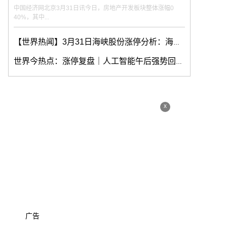
中国经济网北京3月31日讯今日，房地产开发板块整体涨幅0
40%，其中...
【世界热闻】3月31日海峡股份涨停分析：海南，海南自由贸易港，自由贸易港概念热股
世界今热点：涨停复盘｜人工智能午后强势回归，资金重点围猎金融、医疗方向！海南消息不断，本地股活跃
x
广告