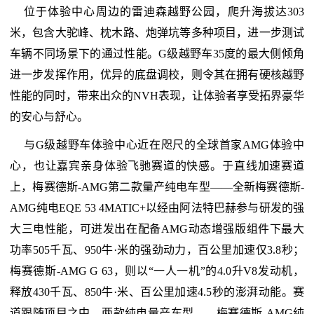
位于体验中心周边的雷迪森越野公园，爬升海拔达303
米，包含大驼峰、枕木路、炮弹坑等多种项目，进一步测试
车辆不同场景下的通过性能。G级越野车35度的最大侧倾角
进一步发挥作用，优异的底盘调校，则令其在拥有硬核越野
性能的同时，带来出众的NVH表现，让体验者享受拓界豪华
的安心与舒心。
与G级越野车体验中心近在咫尺的全球首家AMG体验中
心，也让嘉宾亲身体验飞驰赛道的快感。于直线加速赛道
上，梅赛德斯-AMG第二款量产纯电车型——全新梅赛德斯-
AMG纯电EQE 53 4MATIC+以经由阿法特巴赫参与研发的强
大三电性能，可迸发出在配备AMG动态增强版组件下最大
功率505千瓦、950牛·米的强劲动力，百公里加速仅3.8秒；
梅赛德斯-AMG G 63，则以“一人一机”的4.0升V8发动机，
释放430千瓦、850牛·米、百公里加速4.5秒的澎湃动能。赛
道跟随项目之中，两款纯电量产车型——梅赛德斯-AMG纯