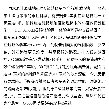
力求原汁原味地还原G级越野车量产前测试场地——舍克
尔山峰所带来的艰巨挑战，梅赛德斯-奔驰在现场搭起一个
高度达6米，倾斜角达到爬坡角度物理极限的45度的特殊设
施——Iron Schöckl极限体验区。体验者可乘坐G级越野车，
感受其轻松驶上这座“铁山”的陡坡，完成挑战的强悍实力。
在越野体验基地G-Trail内，驾驶者们面对的是侧倾坡、交叉
轴、碎石路等更具难度、甚至极限的路况。挂入低速越野
挡，G 500越野车V8发动机310千瓦、610牛·米的充沛动力有
效传递至四个车轮，30.7度/29.2度的接近角/离去角，配合高
达241毫米的离地间隙和最大700毫米的涉水深度，令其无惧
各类艰险。重度交叉轴项目考验车辆的通过性能，湿滑泥泞
的路面更令难度越阶。但对于G级越野车而言，只需开启“G
模式”，三把差速锁与低速四驱模式珠联璧合，纵然车轮已
完全悬空，G 500仍以稳健姿态轻松通过。