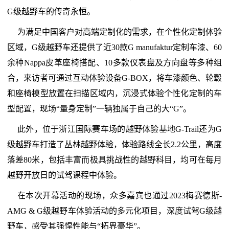
G级越野车的传奇永恒。
为满足中国客户对高端定制化的需求，在个性化定制体验
区域，G级越野车还提供了近30款G manufaktur定制车漆、60
余种Nappa皮革座椅搭配、10多款仪表盘及方向盘等多种组
合，来访者可通过互动体验设备G-BOX，将车漆颜色、轮毂
和座椅模型放置在扫描区域内，沉浸式体验个性化定制的车
型配置，现场“量身定制”一辆独属于自己的大“G”。
此外，位于浙江国际赛车场的越野体验基地G-Trail还为G
级越野车打造了丛林越野体验，体验路线全长2.2公里，高度
落差80米，包括丰富而极具挑战性的越野科目，均可在每月
越野开放日的试驾课程中体验。
在本次开幕活动的现场，众多嘉宾也通过2023梅赛德斯-
AMG & G级越野车体验活动的多元化项目，深度试驾G级越
野车，感受其强悍性能与“拓界豪华”。