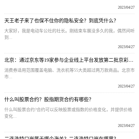
2023/04/27
天王老子来了也保不住你的隐私安全？到底凭什么？
大家好，我是电动车公社的社长。刚结束车展没多久的我，偶然间听
到...
2023/04/27
北京：通过京东等19家参与企业线上平台发放第二批京彩绿色消费券
消费券适用范围覆盖电脑、洗衣机等55大类超过两万款商品。北京市
市...
2023/04/27
什么叫股票合约？股指期货合约有哪些？
什么叫股票合约?合约可以反映股票或指数的价格变化，并提供价格
变化...
2023/04/27
二连浩特口岸属于哪个海关？二连浩特口岸在哪里？