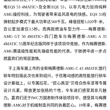
电EQS 53 4MATIC+及全新EQE 53，以非凡电力加持纯粹
AMG操控科技，为驾驶者带来追风逐电的快感。EQS 53在
弹射起步模式下最大功率达560千瓦，峰值扭矩1,020牛·米，
百公里加速仅3.5秒。而两款燃油车型力作——梅赛德斯-
AMG GT 50 4MATIC+四门跑车与梅赛德斯-AMG A 35
4MATIC 55周年纪念版同样于该项目中竞驰，作为梅赛德斯-
AMG赛道级性能和先锋级性能的代表，于驰骋中进一步点
燃嘉宾们的驾驭激情。
于上海车展上市的全新梅赛德斯-AMG C 43 4MATIC旅行
轿车特别版此次也来到绍兴，于优雅动感的高性能旅行轿车
设计基础上，以专属拉花、“匠心高定”贝母白色车漆等专属
设计元素，释放更加张扬的个性，令车迷们感受其非凡魅
力。嘉宾们还于IWC万国表制作体验项目中，感受其与梅赛
德斯-AMG对于机械制造共同的执着匠心。19年来，梅赛德