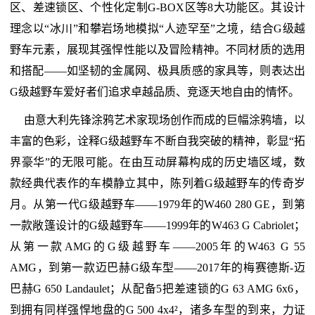
区、差速锁区、个性化定制G-BOX区等8大功能区。其设计
理念以“冰川”和攀岩场地模拟“人迹罕至”之境，结合G级越
野车元素，展现其强悍性能以及冒险精神。不同材质的选用
和搭配——如坚韧的金属网、极具质感的家具等，则表达出
G级越野车爱好者们追求卓越品质、竞逐天地自由的情怀。
由意大利先锋涂鸦艺术家现场创作而成的巨幅涂鸦墙，以
丰富的色彩，诠释G级越野车不断自我突破的精神，彰显“拓
界豪华”的无限可能。在由互动屏幕构成的历史墙区域，数
款经典代表作的车模静立其中，陈列着G级越野车的传奇岁
月。从第一代G级越野车——1979年的W460 280 GE，到第
一款敞篷设计的G级越野车——1999年的W463 G Cabriolet；
从第一款AMG的G级越野车——2005年的W463 G 55
AMG，到第一款迈巴赫G级车型——2017年的梅赛德斯-迈
巴赫G 650 Landaulet；从配备5把差速锁的G 63 AMG 6x6，
到拥有同样强悍地盘的G 500 4x4²，诸多车型的到来，力证