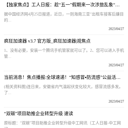
【独家焦点】工人日报：趁“五一”假期来一次涉旅乱象“大扫除”
据中国经济网4月25日报道，近日，一则海南三亚“出租车接客后嫌目
的...
2023/04/27
疯狂加速器 v3.7 官方版_疯狂加速器|观焦点
1、没有必要，安装一个腾讯手机管家就可以了。2、您可以进入手机
管...
2023/04/27
当前消息！焦点播报:全球速递！“知感冒▪防流感”公益活动走进合肥百姓缘|焦点关注-环球短讯
(相关资料图)连日来，安徽省内气温起伏变化较大，感冒流感多发。
了...
2023/04/27
“双碳”项目助推企业转型升级 速读
原标题：“双碳”项目助推企业转型升级中工网讯（工人日报-中工网