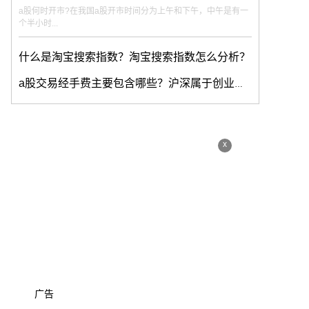
a股何时开市?在我国a股开市时间分为上午和下午，中午是有一
个半小时...
什么是淘宝搜索指数？淘宝搜索指数怎么分析？
a股交易经手费主要包含哪些？沪深属于创业板吗？
x
广告