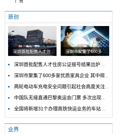
广告
原创
深圳首批配售人才住房公证摇号结果出炉 认购家庭将于12月9日起选房
深圳市聚集了600多家优质家具企业 其中规模以上企业占比90%
深圳首批配售人才住房公证摇号结果出炉 认购家庭将于12月9日起选房
深圳市聚集了600多家优质家具企业 其中规模以上企业占比90%
两轮电动车充电安全问题引起社会高度关注 多措并举强化充电安全监管
中国队无缘直通巴黎奥运会门票 多次出现失误平衡木唐茜靖、罗蕊掉木
全国将新增31个办理高铁快运业务的车站 高铁快运车站将达280个
业界