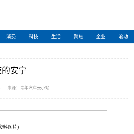
消费
科技
生活
聚焦
企业
滚动
夜的安宁
6
来源：青年汽车云小站
(资料图片)