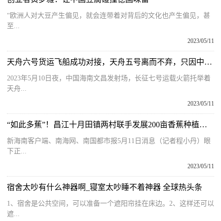
“欧洲人对大豆产生偏见，就会连带着对背后的文化也产生偏见，甚
至...
2023/05/11
天舟六号货运飞船成功对接，天舟五号离而不弃，只因中国空间站太小？
2023年5月10日夜，中国海南文昌发射场，长征七号运载火箭托举着
天舟...
2023/05/11
“如此多蕉”！昌江十月田镇两村联手发展200亩香蕉种植基地
新海南客户端、南海网、南国都市报5月11日消息（记者程小丹）眼
下正...
2023/05/11
宿舍太吵有什么神器啊_寝室太吵睡不着神器 全球热头条
1、宿舍是公共空间，可以准备一个遮阳帘挂在床边。2、这样还可以
遮...