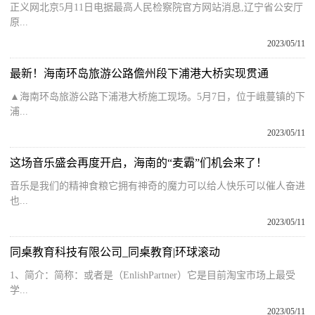
正义网北京5月11日电据最高人民检察院官方网站消息,辽宁省公安厅
原...
2023/05/11
最新！海南环岛旅游公路儋州段下浦港大桥实现贯通
▲海南环岛旅游公路下浦港大桥施工现场。5月7日，位于峨蔓镇的下
浦...
2023/05/11
这场音乐盛会再度开启，海南的“麦霸”们机会来了！
音乐是我们的精神食粮它拥有神奇的魔力可以给人快乐可以催人奋进
也...
2023/05/11
同桌教育科技有限公司_同桌教育|环球滚动
1、简介：简称：或者是（EnlishPartner）它是目前淘宝市场上最受
学...
2023/05/11