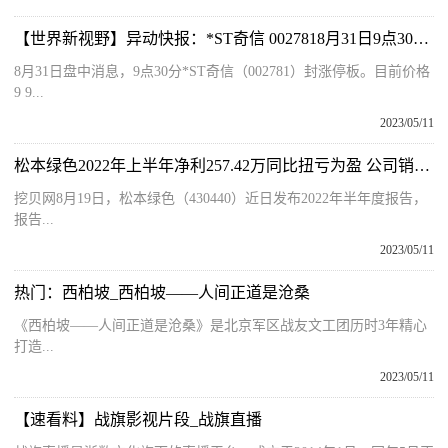
【世界新视野】异动快报：*ST奇信 0027818月31日9点30分封涨停板
8月31日盘中消息，9点30分*ST奇信（002781）封涨停板。目前价格
9 9...
2023/05/11
松本绿色2022年上半年净利257.42万同比扭亏为盈 公司销售业务增长、产量增加
挖贝网8月19日，松本绿色（430440）近日发布2022年半年度报告，
报告...
2023/05/11
热门：西柏坡_西柏坡——人间正道是沧桑
《西柏坡——人间正道是沧桑》是北京军区战友文工团历时3年精心
打造...
2023/05/11
【速看料】战旗影视片段_战旗直播