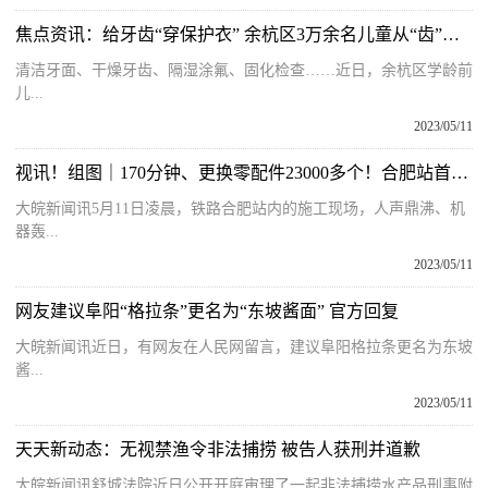
焦点资讯：给牙齿“穿保护衣” 余杭区3万余名儿童从“齿”开始守护健康
清洁牙面、干燥牙齿、隔湿涂氟、固化检查……近日，余杭区学龄前
儿...
2023/05/11
视讯！组图｜170分钟、更换零配件23000多个！合肥站首次机械化更换长钢轨
大皖新闻讯5月11日凌晨，铁路合肥站内的施工现场，人声鼎沸、机
器轰...
2023/05/11
网友建议阜阳“格拉条”更名为“东坡酱面” 官方回复
大皖新闻讯近日，有网友在人民网留言，建议阜阳格拉条更名为东坡
酱...
2023/05/11
天天新动态：无视禁渔令非法捕捞 被告人获刑并道歉
大皖新闻讯舒城法院近日公开开庭审理了一起非法捕捞水产品刑事附