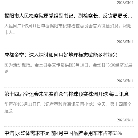
2023/05/11
揭阳市人民检察院原党组副书记、副检察长、反贪局局长彭锦清接受纪律审查和监察调查_世界快消息
人民网广州5月11日电据揭阳市纪律检查委员会官方微信消息，揭阳
市人...
2023/05/11
成都金堂：深入探讨如何用好地理标志赋能乡村振兴
图为活动现场。金堂县委宣传部供图5月10日，金堂县“5:30经济发展
论...
2023/05/11
第十四届全运会未完赛群众气排球预赛株洲开球 每日讯息
华声在线5月11日讯（记者蔡矜宜通讯员闫小龙）今天，第十四届全
运会...
2023/05/11
中汽协:整体需求不足 前4月中国品牌乘用车市占率53%