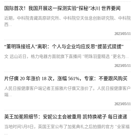
国际首次！我国开展这一探测实验“探秘”冰川 世界要闻
近期，中科院青藏高原研究所、中科院空天信息创新研究院、中科院
西...
2023/05/11
“董明珠接班人”离职：个人与企业均应反思“拔苗式提拔”
文 远山近日，格力电器方面就旗下直播间 "明珠羽童精选 "更名为...
2023/05/11
片仔癀 20 年涨价 18 次，涨幅 561%，专家：不要跟风购买
人民日报健康客户端记者王振雅片仔癀又涨价了。人民日报健康客户
端...
2023/05/11
英王加冕照细节：安妮公主会被重用 凯特换裙子 每日速递
当地时间5月8日，英国王室公布了加冕典礼之后拍摄的官方 "全家福
...