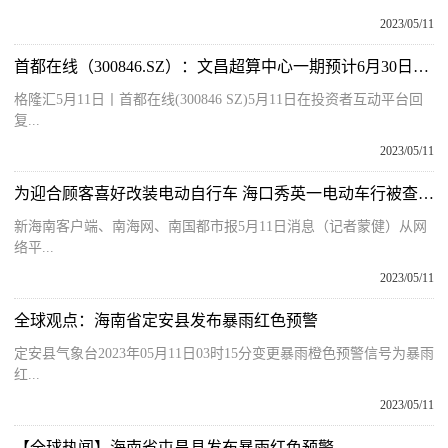
2023/05/11
首都在线（300846.SZ）：文昌超算中心一期预计6月30日前投入使用|天天播报
格隆汇5月11日丨首都在线(300846 SZ)5月11日在投资者互动平台回
复...
2023/05/11
为迎合顾客喜好改装电动自行车 海口秀英一电动车行被查处_每日快播
新海南客户端、南海网、南国都市报5月11日消息（记者蒙健）从网
络平...
2023/05/11
全球观点：海南省定安县发布暴雨红色预警
定安县气象台2023年05月11日03时15分变更暴雨橙色预警信号为暴雨
红...
2023/05/11
【全球热闻】海南省屯昌县发布暴雨红色预警