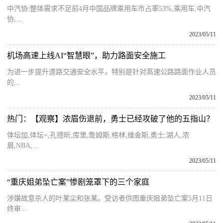
中汽协:整体需求不足前4月中国品牌乘用车市占率53%,乘用车,中汽
协,...
2023/05/11
机场高速上线AI“智慧眼”，助力路面安全施工
为进一步提升道路交通安全水平，特别是针对高速公路路面作业人员
的...
2023/05/11
热门：【观察】浓眉伤退前，勇士已经攻破了他的五指山？
体坛加,体坛+,孔德昕,库里,詹姆斯,格林,维金斯,勇士,湖人,浓
眉,NBA,...
2023/05/11
“重庆姐弟坠亡案”惨剧笼罩下的三个家庭
涉嫌故意杀人的叶某尘和张某。受访者供图重庆姐弟坠亡案5月11日
终审...