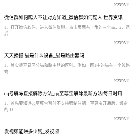
2023/05/11
微信群如何踢人不让对方知道_微信群如何踢人 世界资讯
1、打开微信软件，进入微信群聊。点击页面右上角的三个点。2、然
后...
2023/05/11
天天播报:猫是什么设备_猫是路由器吗
1、其实很容易区分猫和路由器的区别。例如，图1中的猫有一个线路
端...
2023/05/11
qq号解冻直接解除方法_qq至尊宝解除最新方法|每日时讯
1、首先要知道qq至尊宝暂时不支持强制注销。至尊宝开通后，绑定
的ID...
2023/05/11
发视频能赚多少钱_发视频