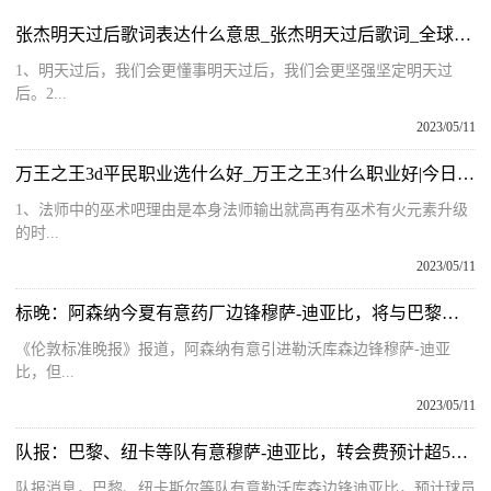
张杰明天过后歌词表达什么意思_张杰明天过后歌词_全球播资讯
1、明天过后，我们会更懂事明天过后，我们会更坚强坚定明天过
后。2...
2023/05/11
万王之王3d平民职业选什么好_万王之王3什么职业好|今日热讯
1、法师中的巫术吧理由是本身法师输出就高再有巫术有火元素升级
的时...
2023/05/11
标晚：阿森纳今夏有意药厂边锋穆萨-迪亚比，将与巴黎竞争 环球观热点
《伦敦标准晚报》报道，阿森纳有意引进勒沃库森边锋穆萨-迪亚
比，但...
2023/05/11
队报：巴黎、纽卡等队有意穆萨-迪亚比，转会费预计超5000万欧_天天快讯
队报消息，巴黎、纽卡斯尔等队有意勒沃库森边锋迪亚比，预计球员