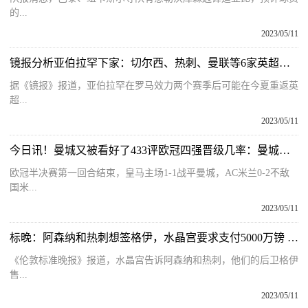
的...
2023/05/11
镜报分析亚伯拉罕下家：切尔西、热刺、曼联等6家英超俱乐部在列 环球实时
据《镜报》报道，亚伯拉罕在罗马效力两个赛季后可能在今夏重返英
超...
2023/05/11
今日讯！曼城又被看好了433评欧冠四强晋级几率：曼城七成，国米达94%
欧冠半决赛第一回合结束，皇马主场1-1战平曼城，AC米兰0-2不敌
国米...
2023/05/11
标晚：阿森纳和热刺想签格伊，水晶宫要求支付5000万镑 当前快报
《伦敦标准晚报》报道，水晶宫告诉阿森纳和热刺，他们的后卫格伊
售...
2023/05/11