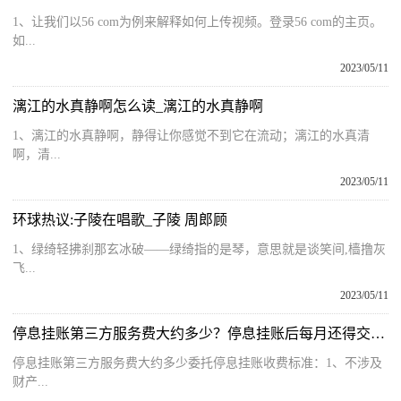
1、让我们以56 com为例来解释如何上传视频。登录56 com的主页。
如...
2023/05/11
漓江的水真静啊怎么读_漓江的水真静啊
1、漓江的水真静啊，静得让你感觉不到它在流动；漓江的水真清
啊，清...
2023/05/11
环球热议:子陵在唱歌_子陵 周郎顾
1、绿绮轻拂刹那玄冰破——绿绮指的是琴，意思就是谈笑间,樯撸灰
飞...
2023/05/11
停息挂账第三方服务费大约多少？停息挂账后每月还得交多少？ 动态
停息挂账第三方服务费大约多少委托停息挂账收费标准：1、不涉及
财产...