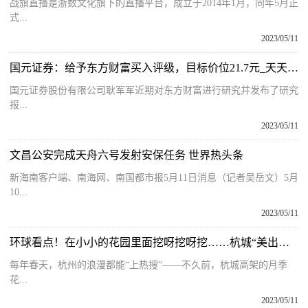
战旗直播是浙数文化旗下的直播平台，成立于2014年1月，同年5月正
式...
2023/05/11
国元证券：给予东方财富买入评级，目标价位21.7元_天天亮点
国元证券股份有限公司耿军军近期对东方财富进行研究并发布了研究
报...
2023/05/11
文昌公安完成天舟六号发射安保任务 世界热头条
新海南客户端、南海网、南国都市报5月11日消息（记者吴岳文）5月
10...
2023/05/11
环球看点！在小小的花园里面挖呀挖呀挖……杭城“美出圈”的高架月季“穿越”到了老旧小区
每年春天，杭州的浪漫都能“上热搜”——不久前，杭城高架的月季
花...
2023/05/11