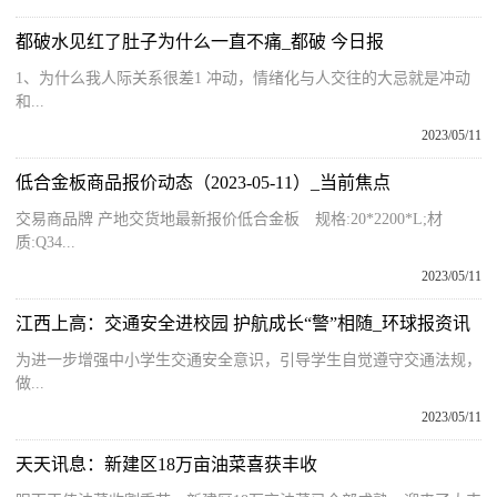
都破水见红了肚子为什么一直不痛_都破 今日报
1、为什么我人际关系很差1 冲动，情绪化与人交往的大忌就是冲动
和...
2023/05/11
低合金板商品报价动态（2023-05-11）_当前焦点
交易商品牌 产地交货地最新报价低合金板 规格:20*2200*L;材
质:Q34...
2023/05/11
江西上高：交通安全进校园 护航成长“警”相随_环球报资讯
为进一步增强中小学生交通安全意识，引导学生自觉遵守交通法规，
做...
2023/05/11
天天讯息：新建区18万亩油菜喜获丰收