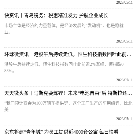
2023/05/11
快资讯丨青岛税务：税惠精准发力 护航企业成长
市场主体是经济的力量载体，是经济发展的“发动机”，也是稳就
业、...
2023/05/11
环球微资讯！港股午后持续走低，恒生科技指数回吐此前近2%涨幅
港股午后持续走低，恒生科技指数回吐此前近2%涨幅，恒指跌0
85%。
2023/05/11
天天微头条丨马斯克要炼锂！未来“电池自由”后 特斯拉还会继续降价吗？
“我们预计将会为100万辆车提供锂，这个工厂生产的车用级锂，比北
美...
2023/05/11
京东将建“青年城” 为员工提供近4000套公寓 每日快看