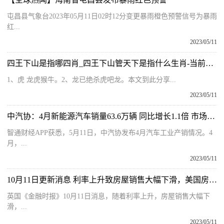
屯昌县气象台2023年05月11日02时12分变更暴雨橙色预警信号为暴雨
红...
2023/05/11
四王下山是指哪四肖_四王下山管天下是指什么生肖-当前热门
1、虎 龙虎猴牛。2、龙已绝杀虎吧龙。本文到此分享...
2023/05/11
中汽协：4月新能源汽车销量63.6万辆 同比增长1.1倍 市场占有率达29.5% 讯息
智通财经APP获悉，5月11日，中汽协发布4月汽车工业产销情况。4
月，...
2023/05/11
10月11日更新消息 利率上升致房屋销售大幅下滑，美国房地产行业面临大规模裁员
英国《金融时报》10月11日消息，随着利率上升，房屋销售大幅下
滑，...
2023/05/11