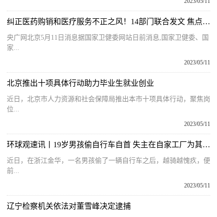
2023/05/11
纠正医药购销和医疗服务不正之风！14部门联合发文 焦点速读
央广网北京5月11日消息据国家卫健委网站日前消息,国家卫健委、国
家...
2023/05/11
北京推出十项具体行动助力毕业生就业创业
近日，北京市人力资源和社会保障局推出本市十项具体行动，聚焦岗
位...
2023/05/11
环球观速讯丨19岁男孩偷自行车自首 失主在自家工厂为其安排工作 失主：相信他本性不坏
近日，在浙江金华，一名男孩偷了一辆自行车之后，越骑越愧疚，便
前...
2023/05/11
辽宁检察机关依法对董雪峰决定逮捕