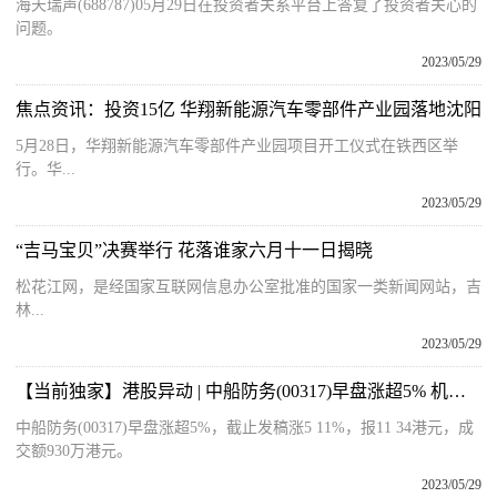
海天瑞声(688787)05月29日在投资者关系平台上答复了投资者关心的
问题。
2023/05/29
焦点资讯：投资15亿 华翔新能源汽车零部件产业园落地沈阳
5月28日，华翔新能源汽车零部件产业园项目开工仪式在铁西区举
行。华...
2023/05/29
“吉马宝贝”决赛举行 花落谁家六月十一日揭晓
松花江网，是经国家互联网信息办公室批准的国家一类新闻网站，吉
林...
2023/05/29
【当前独家】港股异动 | 中船防务(00317)早盘涨超5% 机构称船舶市场新船订单轮动明显 关注船舶长期投资价值
中船防务(00317)早盘涨超5%，截止发稿涨5 11%，报11 34港元，成
交额930万港元。
2023/05/29