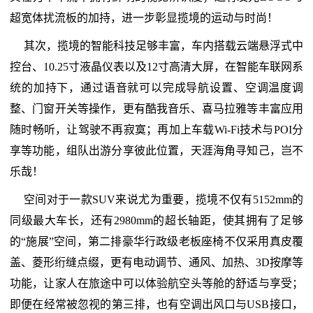
超宽体扰流板的加持，进一步彰显揽境的运动与时尚！
其次，揽境的智能科技足够丰富，车内搭载云端悬浮式中
控台、10.25寸液晶仪表以及12寸高清大屏，在智能车联网系
统的加持下，通过语音就可以完成导航设置、空调温度调
整、门窗开关等操作，更有酷我音乐、喜马拉雅等丰富应用
随时畅听，让驾驶不再寂寞；再加上车载Wi-Fi技术与POI分
享等功能，组队出游分享彼此位置，天涯海角寻知己，岂不
乐哉！
空间对于一款SUV来说尤为重要，揽境不仅有5152mm的
同级最大车长，还有2980mm的超长轴距，使其拥有了足够
的“施展”空间，第二排豪华行政级老板座椅不仅采用真皮覆
盖、菱形绗缝点缀，更有电动调节、通风、加热、3D按摩等
功能，让家人在旅途中可以体验航空头等舱的舒适与享受；
即便在经常被忽视的第三排，也有空调出风口与USB接口，