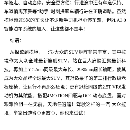
车随走、自动启停，安全更方便；行进途中还有车道保持、
车道偏离预警等“助手”时刻提醒车辆行进在正确道路。虽然
揽境超过5米的车长让不少新手司机担心停车难，但PLA3.0
智能泊车系统的加入，让这些都不是事！
结语：
从探歌到揽境，一汽-大众的SUV矩阵非常丰富，其中揽
境作为大众全球最新旗舰SUV，站在巨人肩膀汇聚最新科
技，再加上5152mm同级最大车长、2980mm超长轴距，使其
成为大众品牌全球最大SUV，其舒适豪华的第二排行政级老
板座椅，让远行不再那么疲惫；更有冠绝同级的2.5T VR6发
动机为其赋能，搭配4MOTION四驱与DCC动态底盘，面对
艰难险阻一往无前，天地任逍遥！驾驶这样的一汽-大众揽
境，举家出游省心更放心，你也来试试！