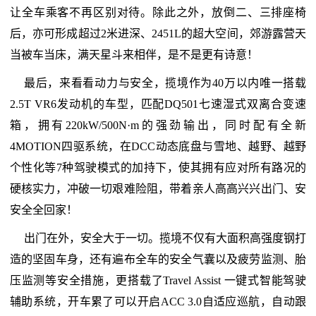
让全车乘客不再区别对待。除此之外，放倒二、三排座椅
后，亦可形成超过2米进深、2451L的超大空间，郊游露营天
当被车当床，满天星斗来相伴，是不是更有诗意！
最后，来看看动力与安全，揽境作为40万以内唯一搭载
2.5T VR6发动机的车型，匹配DQ501七速湿式双离合变速
箱，拥有220kW/500N·m的强劲输出，同时配有全新
4MOTION四驱系统，在DCC动态底盘与雪地、越野、越野
个性化等7种驾驶模式的加持下，使其拥有应对所有路况的
硬核实力，冲破一切艰难险阻，带着亲人高高兴兴出门、安
安全全回家！
出门在外，安全大于一切。揽境不仅有大面积高强度钢打
造的坚固车身，还有遍布全车的安全气囊以及疲劳监测、胎
压监测等安全措施，更搭载了Travel Assist 一键式智能驾驶
辅助系统，开车累了可以开启ACC 3.0自适应巡航，自动跟