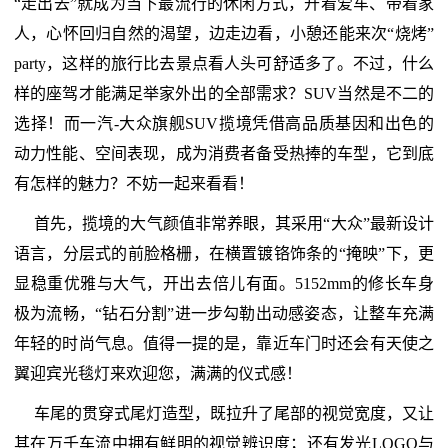
“走出去”就成为当下最流行的休闲方式，开着爱车、带着家
人，心怀回归自然的渴望，边走边看，小憩还能来次“烧烤”
party，这样的旅行比去景点看人头可舒适多了。不过，什么
样的座驾才能满足举家外出的全部需求？SUV当然是不二的
选择！而一汽-大众旗舰SUV揽境凭借高品质基因和出色的
动力性能、空间表现，成为消费者备受热捧的车型，它到底
有怎样的魅力？不妨一起来看看！
首先，揽境的大气颜值非常养眼，其采用“大众”最新设计
语言，分层式的前脸格栅，在横置镀铬饰条的“掩映”下，更
显稳重优雅与大气，开出去倍儿有面。5152mm的修长车身
极为流畅，“钻石分割”进一步勾勒出动感姿态，让整车充满
年轻的时尚气息。值得一提的是，靠近车门时还会有天使之
翼迎宾光毯灯来欢迎您，满满的仪式感！
车尾的贯穿式尾灯造型，既拉升了尾部的视觉宽度，又让
其在万千车流中拥有鲜明的视觉辨识度；还有发光LOGO与