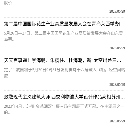
股价...
2023/05/29
第二届中国国际花生产业高质量发展大会在青岛莱西举办|视点
5月26日—27日，第二届中国国际花生产业高质量发展大会在山东青
岛莱...
2023/05/29
天天百事通！景海鹏、朱杨柱、桂海潮，新“太空出差三人组”公布！
定了！我国将于5月30日9时31分发射神舟十六号载人飞船。经空间站
应...
2023/05/29
致敬现代主义建筑大师 西交利物浦大学设计作品亮相苏州金鸡湖双年展 焦点消息
2023年4月，苏州·金鸡湖双年展三场主题展正式开幕。在主题展之一
的...
2023/05/29