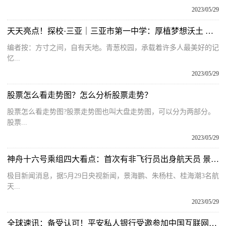
2023/05/29
天天亮点！探校·三亚｜三亚市第一中学：厚植梦想沃土 让学生在青春赛道上奋力奔跑
编者按：方寸之间，自有天地。青葱校园，承载着许多人最美好的记
忆...
2023/05/29
股票怎么看走势图？怎么分析股票走势？
股票怎么看走势图?股票走势图也叫大盘走势图，可以分为两部分。
股票...
2023/05/29
神舟十六号乘组四大看点：首次有非飞行员出身航天员 景海鹏第4次飞天
极目新闻消息，据5月29日央视新闻，景海鹏、朱杨柱、桂海潮3名航
天...
2023/05/29
全球速讯：备受认可！平安私人银行受邀参加中国互联网公益峰会，摘得创新案例