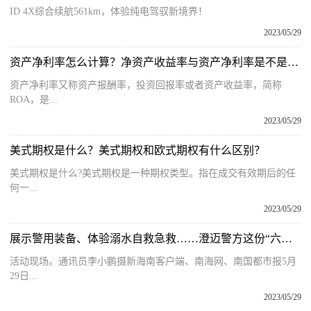
ID 4X综合续航561km，体验纯电驾驭新境界！
2023/05/29
资产净利率怎么计算？净资产收益率与资产净利率是不是一回事？
资产净利率又称资产报酬率，投资回报率或者资产收益率，简称
ROA，是...
2023/05/29
美式期权是什么？美式期权和欧式期权有什么区别？
美式期权是什么?美式期权是一种期权类型。指在成交有效期后的任
何一...
2023/05/29
展示警用装备、体验溺水自救急救……澄迈警方这份“六一”儿童节礼物叫“平安”
活动现场。通讯员李小鹏摄新海南客户端、南海网、南国都市报5月
29日...
2023/05/29