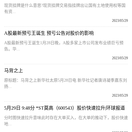
现货挂牌是什么意思?现货挂牌交易指挂牌出让国有土地使用权等国
有资...
2023/05/29
A股最新预亏王诞生 预亏公告对股价的影响
A股最新预亏王诞生1月28日晚，A股多家上市公司发布业绩巨亏预
告。华...
2023/05/29
马背之上
原标题：马背之上新华社太原5月28日电 新华社记者唐诗凝季嘉东刘
扬...
2023/05/29
5月29日 9:48分 *ST莫高（600543）股价快速拉升|环球报道
分时图快速拉升意味此时存在大单买入，在大单的推动下，股价快速
地...