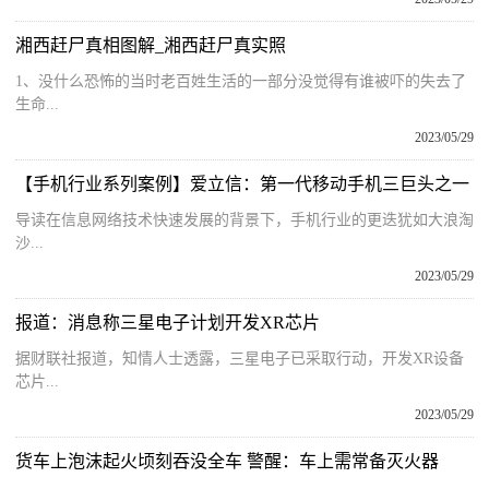
湘西赶尸真相图解_湘西赶尸真实照
1、没什么恐怖的当时老百姓生活的一部分没觉得有谁被吓的失去了
生命...
2023/05/29
【手机行业系列案例】爱立信：第一代移动手机三巨头之一
导读在信息网络技术快速发展的背景下，手机行业的更迭犹如大浪淘
沙...
2023/05/29
报道：消息称三星电子计划开发XR芯片
据财联社报道，知情人士透露，三星电子已采取行动，开发XR设备
芯片...
2023/05/29
货车上泡沫起火顷刻吞没全车 警醒：车上需常备灭火器