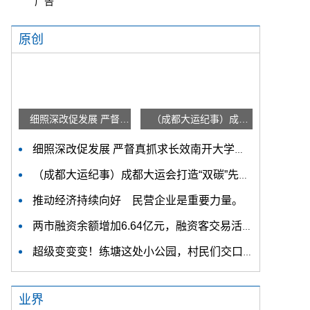
广告
原创
细照深改促发展 严督真抓求长效南开大学在主题教育中持续推进检视整改
（成都大运纪事）成都大运会打造“双碳”先锋赛会 吸引捐赠碳汇39.7万吨
细照深改促发展 严督真抓求长效南开大学在主题教育中持续推进检视整改
（成都大运纪事）成都大运会打造“双碳”先锋赛会 吸引捐赠碳汇39.7万吨
推动经济持续向好 民营企业是重要力量。
两市融资余额增加6.64亿元，融资客交易活跃度下降
超级变变变！练塘这处小公园，村民们交口称赞
业界