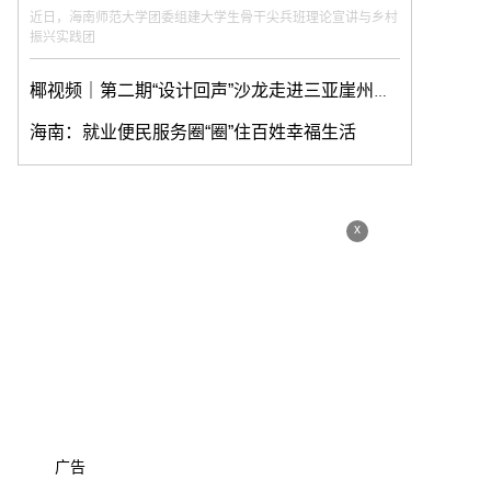
近日，海南师范大学团委组建大学生骨干尖兵班理论宣讲与乡村
振兴实践团
椰视频｜第二期“设计回声”沙龙走进三亚崖州湾科技城
海南：就业便民服务圈“圈”住百姓幸福生活
x
广告