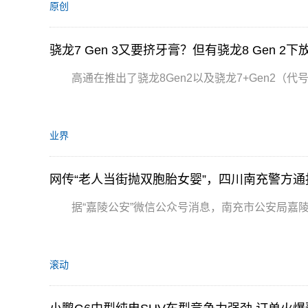
原创
骁龙7 Gen 3又要挤牙膏？但有骁龙8 Gen 2
高通在推出了骁龙8Gen2以及骁龙7+Gen2（代
业界
网传“老人当街抛双胞胎女婴”，四川南充警方通
据“嘉陵公安”微信公众号消息，南充市公安局嘉陵
滚动