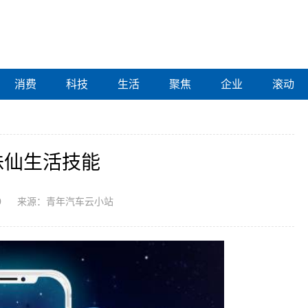
消费
科技
生活
聚焦
企业
滚动
诛仙生活技能
0
来源：青年汽车云小站