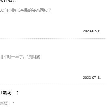
爆预订数万
CEO何小鹏以亲民的姿态回应了
2023-07-11
用平时一半了。”贾阿婆
2023-07-11
力「新援」？
「新援」？