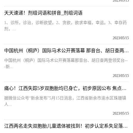
2023/05/15
天天速递！剂组词语和拼音_剂组词语
1、诊所，诊治，诊断欲望。2、贪欲，欲求幸福，幸运。3、幸存药
剂，...
2023/05/15
中国杭州（桐庐）国际马术公开赛落幕 那音台、胡日查两登领奖台 全球百事通
中国杭州（桐庐）国际马术公开赛落幕那音台、胡日查两登领奖台--
-新...
2023/05/15
痛心！江西失踪5岁双胞胎均已身亡，初步原因公布 焦点报道
据微信公众号“新余发布”5月15日消息，江西省新余市渝水区珠珊镇
人...
2023/05/15
江西两名走失双胞胎儿童遗体被找到！初步认定系失足落水身亡-世界快播