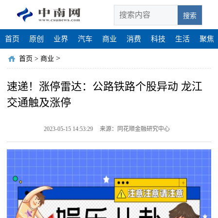
搜索
首页
原创
业界
汽车
商业
消费
科技
生活
聚焦
>
首页
>
商业
速递！涨停雷达：公路铁路个股异动 龙江
交通触及涨停
2023-05-15 14:53:29
来源：同花顺金融研究中心