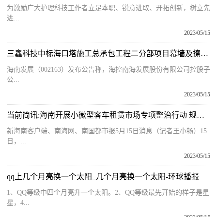
为激励广大护理科技工作者立足本职、锐意进取、开拓创新，树立先
进...
2023/05/15
三鑫科技中标海口塔施工总承包工程二分部项目幕墙及擦窗机工程
海南发展（002163）发布公告称，海控南海发展股份有限公司控股子
公...
2023/05/15
当前简讯:海南开展小微型客车租赁市场专项整治行动 规范租车行业经营行为
新海南客户端、南海网、南国都市报5月15日消息（记者王小畅）15
日，...
2023/05/15
qq上几个月亮换一个太阳_几个月亮换一个太阳-环球播报
1、QQ等级中四个月亮升一个太阳。2、QQ等级最先开始的样子是星
星，4...