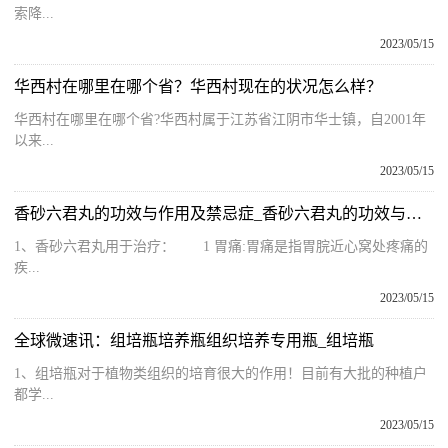
索降...
2023/05/15
华西村在哪里在哪个省？华西村现在的状况怎么样？
华西村在哪里在哪个省?华西村属于江苏省江阴市华士镇，自2001年
以来...
2023/05/15
香砂六君丸的功效与作用及禁忌症_香砂六君丸的功效与作用及禁忌
1、香砂六君丸用于治疗： 1 胃痛:胃痛是指胃脘近心窝处疼痛的
疾...
2023/05/15
全球微速讯：组培瓶培养瓶组织培养专用瓶_组培瓶
1、组培瓶对于植物类组织的培育很大的作用！目前有大批的种植户
都学...
2023/05/15