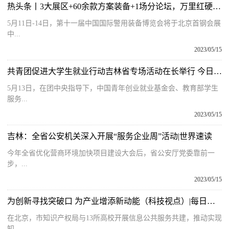
热头条丨3大展区+60余款方案装备+1场分论坛，万里红硬核产品集结即将亮相警博会
5月11日-14日，第十一届中国国际警用装备博览会将于北京首钢会展
中...
2023/05/15
共青团促进大学生就业行动吉林省专场活动在长举行 今日热议
5月13日，在团中央指导下，中国青年创业就业基金会、教育部学生
服务...
2023/05/15
吉林：全省公安机关深入开展“服务企业周”活动|世界速读
今年全省优化营商环境加快项目建设大会后，省公安厅党委靠前一
步，...
2023/05/15
为创新寻找突破口 为产业增添新动能（科技视点）|每日热门
在北京，市知识产权局与13所高校开展信息公共服务共建，推动实现
知...