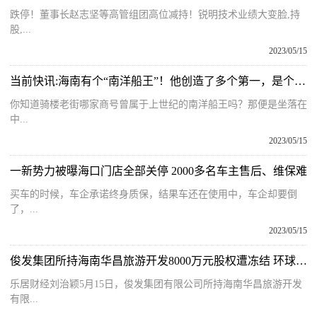
跌停！董事长赵志坚等高管组团高位减持！锐明技术业绩大变脸,持
股,...
2023/05/15
当前快讯:海南有个“南洋船王”！他创造了多个第一，是个传奇人物……
你知道骑楼老街哪家商号曾属于上世纪的南洋船王吗？那便是坐落在
中...
2023/05/15
一新势力被曝海口门店全部关停 2000多名车主售后、维保难
买车的时候，车企承诺终身质保，结果车还在使用中，车企却要倒
了，...
2023/05/15
俊发集团所持海南华昌旅游开发8000万元股权遭冻结 环球快资讯
乐居财经刘治颖5月15日，俊发集团有限公司所持海南华昌旅游开发
有限...