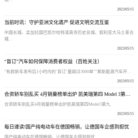
2023/05/15
当前时讯：守护亚洲文化遗产 促进文明交流互鉴
中国长城、孟加拉国巴凯尔哈特清真寺历史名城、叙利亚大马士革古
城...
2023/05/15
“盲订”汽车如何保障消费者权益（百姓关注）
“有款新车发布后1小时内的‘盲订’量超过3000单”“某新能源汽车开...
2023/05/15
合资轿车别乱买 4月销量榜单出炉 凯美瑞第四 Model 3第九 全球热推荐
合资轿车别乱买4月销量榜单出炉凯美瑞第四Model3第九
2023/05/15
每日速读!国产纯电动车在德国畅销，让德国车企感到担忧
国产纯电动车在德国畅销，让德国车企感到担忧