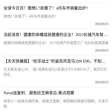
全球今日讯！理想L7卖爆了！4月车市销量出炉！
理想L7卖爆了！4月车市销量出炉！
2023/05/15
当前消息！健康的体魄成就健康的企业！2023长城汽车智慧工厂马拉松圆满落幕
健康的体魄成就健康的企业！2023长城汽车智慧工厂马拉松圆满落幕
2023/05/15
【天天快播报】"绞牙战士"的姿态风宝马320i E90，不知车主一个月要换几条前铲
在无数车迷心中，"最"经典的宝马3系莫过于E46和E90了，虽然它们
现在...
2023/05/15
Naval谈复利：避免捡芝麻丢瓜-焦点观察
找到人一起做长期的事，是做大蛋糕；做短期的事是切蛋糕，大家只
能...