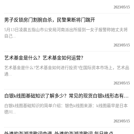
2023/05/15
男子反锁房门割腕自杀，民警果断将门踹开
5月13日凌晨五指山市公安局河南派出所接到一女子报警称她丈夫将
自己...
2023/05/15
艺术基金是什么？艺术基金如何运营？
艺术基金是什么?艺术基金如何进行投资?在国际资本市场上，艺术品
通...
2023/05/15
白银k线图基础知识了解多少？常见的现货白银k线形态有哪些？
白银k线图基础知识的简单介绍：银色k线图来源：k线图最早是日本
德川...
2023/05/15
外婆的澎湖湾歌词曲谱_外婆的澎湖湾歌词-每日热点