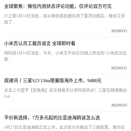
全球聚焦：微信内测状态评论功能，仅评论双方可见
IT之家5月14日消息，自从微信朋友圈内测了置顶功能后，微信又添
加了...
2023/05/15
小米否认员工裁员谣言 全球即时看
快科技5月14日消息，今天，小米王华对近日网上传出的“小米武汉总
部...
2023/05/15
观速讯丨三星S23 Ultra限量版海外上市，9488元
点击上方蓝字【安兔兔】关注我每天分享科技热点！三星在越南推出
Gal...
2023/05/15
平价新选择，7万多元起的比亚迪海鸥该怎么选
4月27日比亚迪海鸥正式上市，此次官方共推出了三款配置，售价区