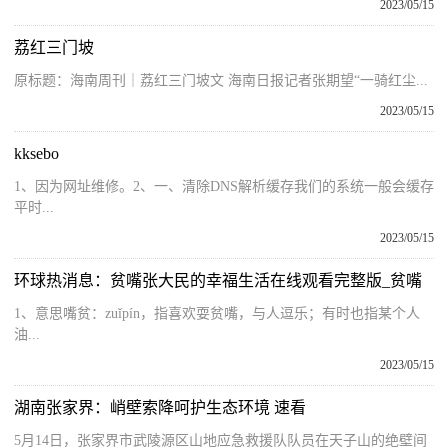
2023/05/15
荔红三门坡
原标题：海南周刊｜荔红三门坡文 海南日报记者张期望“一骑红尘...
2023/05/15
kksebo
1、因为网址维修。2、一、清除DNS解析缓存我们的系统一般会缓存
平时...
2023/05/15
环球热消息：贫嘴张大民的幸福生活在线观看完整版_贫嘴
1、意思嘴贫：zuǐpín，指喜欢耍贫嘴，与人逗乐；有时也指某个人
油...
2023/05/15
湖南张家界：峭壁索降呵护生态环境 速看
5月14日，张家界市武陵源区山地应急救援队队员在天子山的绝壁间