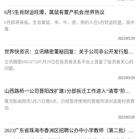
6月5生肖财运旺爆，属鼠有置产机会|世界热议
6月即将来临，生肖属鼠、羊、牛、虎、狗的人在6月财运旺盛，其中
属...
2023/05/29
世界快资讯：立讯精密董秘回复：关于公司非公开发行股票的具体情况，请参看巨潮资讯网之《2022年度非公开发行股票预案》
立讯精密(002475)05月29日在投资者关系平台上答复了投资者关心的
问题。
2023/05/29
山西路桥一公司晋阳改扩建1分部拆迁工作进入“清零”阶段|环球报道
黄河新闻网讯5月25日晚9点，已经暂停使用的晋城市泽州县南村收费
站...
2023/05/29
2023广东省珠海市香洲区招聘公办中小学教师（第二批）笔试成绩查询及线上资格审核公告_今日聚焦