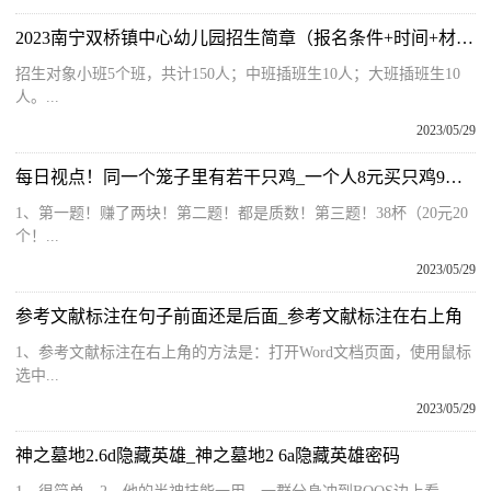
2023南宁双桥镇中心幼儿园招生简章（报名条件+时间+材料）_天天视点
招生对象小班5个班，共计150人；中班插班生10人；大班插班生10
人。...
2023/05/29
每日视点！同一个笼子里有若干只鸡_一个人8元买只鸡9元卖掉
1、第一题！赚了两块！第二题！都是质数！第三题！38杯（20元20
个！...
2023/05/29
参考文献标注在句子前面还是后面_参考文献标注在右上角
1、参考文献标注在右上角的方法是：打开Word文档页面，使用鼠标
选中...
2023/05/29
神之墓地2.6d隐藏英雄_神之墓地2 6a隐藏英雄密码