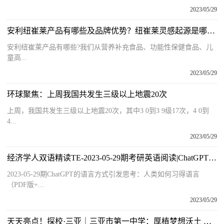
2023/05/29
安利纽崔莱产品有哪些及品牌优势？纽崔莱灵感起源是哪年？
安利纽崔莱产品有哪些?我们从营养补充食品、功能性保健食品、儿
童高...
2023/05/29
环球聚焦：上周我国共发生三级以上地震20次
上周，我国共发生三级以上地震20次，其中3 0到3 9级17次，4 0到
4...
2023/05/29
经济学人双语精读TE-2023-05-29期考研英语阅读|ChatGPT的语言方式引发思考：人类如何习得语言
2023-05-29期ChatGPT的语言方式引发思考：人类如何习得语言
（PDF版+...
2023/05/29
天天亮点！探校·三亚｜三亚市第一中学：厚植梦想沃土 让学生在青春赛道上奋力奔跑