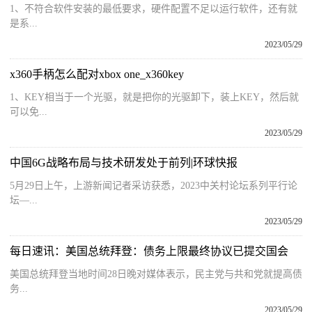
1、不符合软件安装的最低要求，硬件配置不足以运行软件，还有就
是系...
2023/05/29
x360手柄怎么配对xbox one_x360key
1、KEY相当于一个光驱，就是把你的光驱卸下，装上KEY，然后就
可以免...
2023/05/29
中国6G战略布局与技术研发处于前列|环球快报
5月29日上午，上游新闻记者采访获悉，2023中关村论坛系列平行论
坛—...
2023/05/29
每日速讯：美国总统拜登：债务上限最终协议已提交国会
美国总统拜登当地时间28日晚对媒体表示，民主党与共和党就提高债
务...
2023/05/29