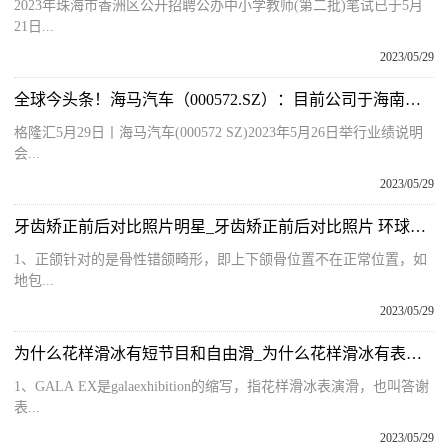
2023年珠海市香洲区公开招聘公办中小学教师(第二批)笔试已于5月
21日...
2023/05/29
全球今头条！海马汽车（000572.SZ）：目前公司于海南的首座制氢加氢一体化站及配套分布式光伏项目已建设完成并投入运营
格隆汇5月29日丨海马汽车(000572 SZ)2023年5月26日举行业绩说明
会...
2023/05/29
牙齿矫正前后对比照片明星_牙齿矫正前后对比照片 环球观点
1、正颌针对的是骨性错颌畸形，即上下颌骨位置不在正常位置，如
地包...
2023/05/29
为什么花样滑冰有短节目和自由滑_为什么花样滑冰有表演赛 焦点精选
1、GALA EX是galaexhibition的缩写，指花样滑冰表演滑，也叫答谢
表...
2023/05/29