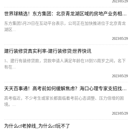
2023/05/29
世界球精选！东方集团：北京青龙湖区域的房地产业务相关部分资产处置预计年内会有实质性进展
东方集团5月29日在互动平台表示，公司正在加快推进位于北京青龙
湖区...
2023/05/29
建行装修贷真实利率-建行装修贷|世界快讯
1、建行有装修贷款，贷款申请人满足年龄在18到55周岁之间，名下
有在...
2023/05/29
天天百事通！高考前如何缓解焦虑？海口心理专家支招找回“平常心”
高考临近，不少考生或家长都面临着考前心态调整、压力倍增的困
境。...
2023/05/29
为什么cf老掉线_为什么cf玩不了