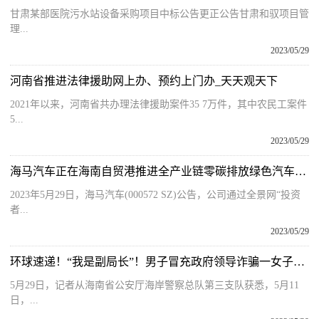
甘肃某部医院污水站设备采购项目中标公告更正公告甘肃和驭项目管
理...
2023/05/29
河南省推进法律援助网上办、预约上门办_天天观天下
2021年以来，河南省共办理法律援助案件35 7万件，其中农民工案件
5...
2023/05/29
海马汽车正在海南自贸港推进全产业链零碳排放绿色汽车生态体建设-今日聚焦
2023年5月29日，海马汽车(000572 SZ)公告，公司通过全景网“投资
者...
2023/05/29
环球速递！“我是副局长”！男子冒充政府领导诈骗一女子180余万元！海南警方抓住他了！
5月29日，记者从海南省公安厅海岸警察总队第三支队获悉，5月11
日，...