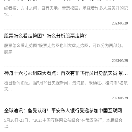
编者按：方寸之间，自有天地。青葱校园，承载着许多人最美好的记
忆...
2023/05/29
股票怎么看走势图？怎么分析股票走势？
股票怎么看走势图?股票走势图也叫大盘走势图，可以分为两部分。
股票...
2023/05/29
神舟十六号乘组四大看点：首次有非飞行员出身航天员 景海鹏第4次飞天
极目新闻消息，据5月29日央视新闻，景海鹏、朱杨柱、桂海潮3名航
天...
2023/05/29
全球速讯：备受认可！平安私人银行受邀参加中国互联网公益峰会，摘得创新案例
5月20日-21日，“2023中国互联网公益峰会”在武汉举行，本届峰会
以...