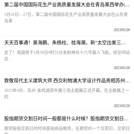
第二届中国国际花生产业高质量发展大会在青岛莱西举办|视点
5月26日—27日，第二届中国国际花生产业高质量发展大会在山东青
岛莱...
2023/05/29
天天百事通！景海鹏、朱杨柱、桂海潮，新“太空出差三人组”公布！
定了！我国将于5月30日9时31分发射神舟十六号载人飞船。经空间站
应...
2023/05/29
致敬现代主义建筑大师 西交利物浦大学设计作品亮相苏州金鸡湖双年展 焦点消息
2023年4月，苏州·金鸡湖双年展三场主题展正式开幕。在主题展之一
的...
2023/05/29
股指期货交割日时间一般都是什么时候？股指期货交割日时间表
期货股指交割日的时间是指商品期货，在期货的一个交割日，交割日