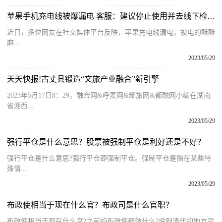
苹果手机充电线被爆漏电 客服：建议停止使用并去线下检测-全球观热点
近日，多位网友在社交媒体平台反映，苹果充电线漏电，被电的酥酥
麻...
2023/05/29
天天快报!古丈县锻造“文旅产业融合”新引擎
2023年5月17日8：29，融合网&呼麦网&耀旅网&都融网小编在湖南
省湘西...
2023/05/29
强行平仓是什么意思？股票被强制平仓是利好还是不好？
强行平仓是什么意思?强行平仓即强制平仓。强制平仓是指在某些特
殊情...
2023/05/29
布政使相当于现在什么官？布政司是什么官职？
布政使相当于现在什么官?之前的布政使都做什么?说到清代的地方官