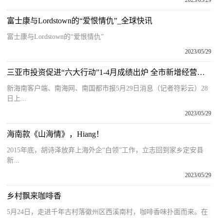
2023/05/29
富士康与Lordstown的“爱恨情仇”_全球快讯
富士康与Lordstown的“爱恨情仇”
2023/05/29
三亚市投资促进“六大行动”1-4月成绩出炉 全市新增经营主体逾2万家 环球快消息
新海南客户端、南海网、南国都市报5月29日消息（记者符彩云）28
日上...
2023/05/29
海南款《山海情》，Hiang！
2015年底，胡诗泽放弃上海外企“白领”工作，立志回到家乡定安县
新...
2023/05/29
乡村飘来咖啡香
5月24日，走进千年古村落徽州区西溪南村，咖啡香味扑面而来。在