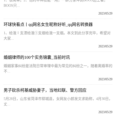
1、很简单。2、他的半神技能一用，一群分身冲到BOOS边上看，
BOOS只...
2023/05/29
环球快看点丨qq网名女生昵称好听_qq网名转换器
1、给涐Ⅰ支湮给涐①支烟给涐一支烟。本文到此分享完毕，希望对
大家...
2023/05/29
婚姻律师的100个实务锦囊_当前时讯
婚姻家事纠纷是法院日常审理中最为常见的纠纷之一，随着离婚率的
不...
2023/05/29
男子砍杀柯基威胁妻子，当地妇联、警方回应
5月28日，山东省菏泽市郓城县，女网友小颜发文求助称，4月30日，
丈...
2023/05/29