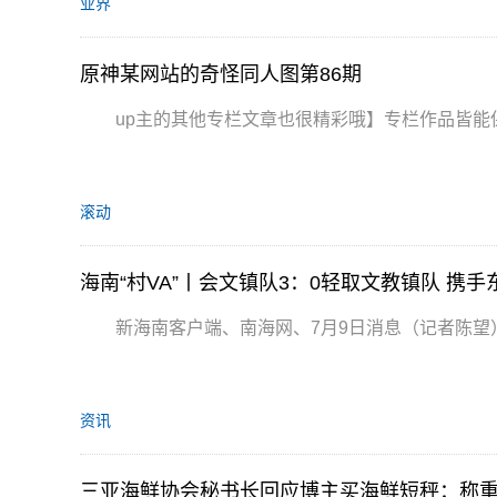
业界
原神某网站的奇怪同人图第86期
up主的其他专栏文章也很精彩哦】专栏作品皆能
滚动
海南“村VA”丨会文镇队3：0轻取文教镇队 携
新海南客户端、南海网、7月9日消息（记者陈望）7
资讯
三亚海鲜协会秘书长回应博主买海鲜短秤：称重