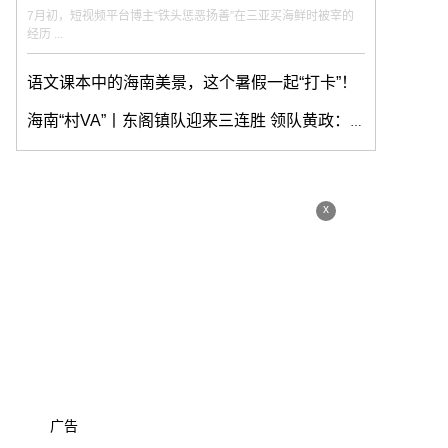
7月初，短视频平台博主“铁头惩恶扬善”在三亚买海鲜时被宰的
经历 ...
语文课本中的海南美景，这个暑假一起“打卡”！
海南“村VA”丨东阁镇队迎来三连胜 领队黄政：目标是四强
x
广告