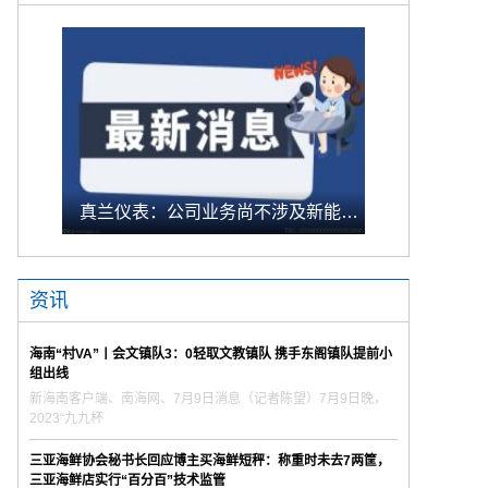
真兰仪表：公司业务尚不涉及新能源燃气动态监测车的开发与制造
资讯
海南“村VA”丨会文镇队3：0轻取文教镇队 携手东阁镇队提前小
组出线
新海南客户端、南海网、7月9日消息（记者陈望）7月9日晚，
2023“九九杯
三亚海鲜协会秘书长回应博主买海鲜短秤：称重时未去7两筐，
三亚海鲜店实行“百分百”技术监管