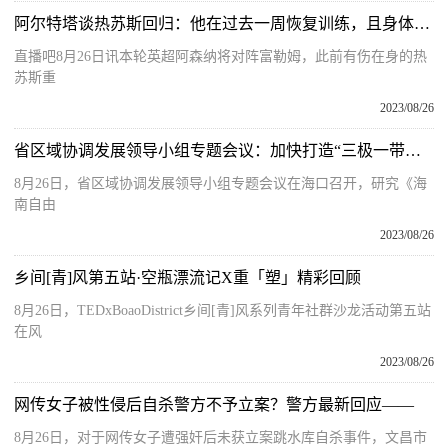
阿尔特塔谈热苏斯回归：他在过去一周恢复训练，且身体感觉不错
直播吧8月26日讯本轮英超阿森纳将对阵富勒姆，此前有伤在身的热
苏斯重
2023/08/26
省区域协调发展领导小组专题会议：加快打造“三极一带一区”区域协调发展新格局
8月26日，省区域协调发展领导小组专题会议在海口召开，研究《海
南自由
2023/08/26
乡间[青]风第五站·空瓶漂流记X重「塑」精彩回顾
8月26日，TEDxBoaoDistrict乡间[青]风系列青年社群沙龙活动第五站
在风
2023/08/26
网传女子被性侵后自杀警方不予立案？警方最新回应——
8月26日，对于网传女子遭强奸后未获立案跳水库自杀事件，文昌市