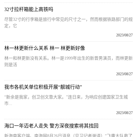
32寸拉杆箱能上高铁吗
尽管32寸的行李箱是旅行中常见的尺寸之一，然而根据铁路部门的规
定，它
2023/08/27
林一林更新什么关系 林一 林更新好像
林一和林更新没有关系。林一是1999年出生的新晋男演员，而林更新
则是活
2023/08/27
我市各机关单位积极开展“靓城行动”
“新余是我家，创卫创文靠大家。”连日来，为响应创建国家卫生城
市...
2023/08/27
海口一年迈老人走失 警方深夜搜索将其找回
新海南客户端、南海网8月26日消息（见习记者谢语）“飞鹰大队救了