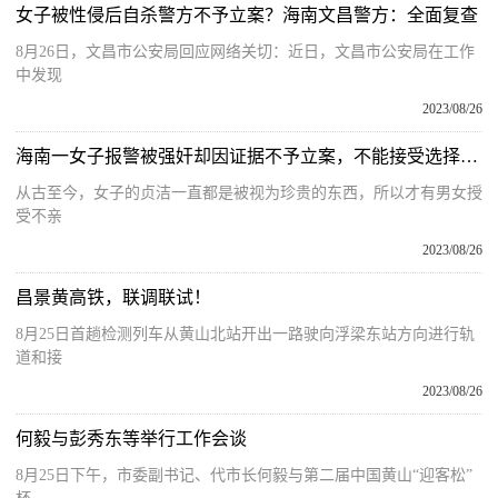
女子被性侵后自杀警方不予立案？海南文昌警方：全面复查
8月26日，文昌市公安局回应网络关切：近日，文昌市公安局在工作
中发现
2023/08/26
海南一女子报警被强奸却因证据不予立案，不能接受选择自杀，法律上不予立案有这3个方法解决！
从古至今，女子的贞洁一直都是被视为珍贵的东西，所以才有男女授
受不亲
2023/08/26
昌景黄高铁，联调联试！
8月25日首趟检测列车从黄山北站开出一路驶向浮梁东站方向进行轨
道和接
2023/08/26
何毅与彭秀东等举行工作会谈
8月25日下午，市委副书记、代市长何毅与第二届中国黄山“迎客松”