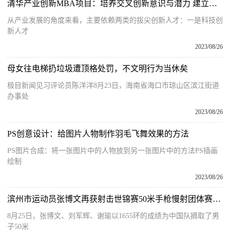
清华产业创新MBA项目：培养交叉创新意识与潜力 建立产业创新视野
从产业发展的角度来看，主要依赖两类的拔尖创新人才：一是科技创
新人才
2023/08/26
母女往电梯扔垃圾遭顶格处罚，不文明行为当休矣
极目新闻见习评论员陈洋洋8月23日，海南省海口市琼山区滨江街道
办事处
2023/08/26
PS创意设计：给图片人物制作羽毛飞舞效果的方法
PS图片合成：将一张图片中的人物放到另一张图片中的方法PS插画
绘制
2023/08/26
滨州市运动员张博文再获射击世锦赛50米手枪慢射团体赛金牌
8月25日，张博文、刘军辉、谢瑜以1655环的成绩为中国队摘取了男
子50米