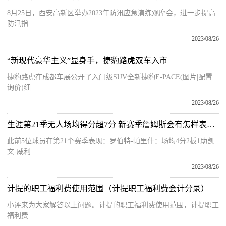
8月25日，西安高新区举办2023年防汛应急演练观摩会，进一步提高
防汛指
2023/08/26
“新现代豪华主义”显身手，捷豹路虎双车入市
捷豹路虎在成都车展公开了入门级SUV全新捷豹E-PACE(图片|配置|
询价)细
2023/08/26
生涯第21季无人场均得分超7分 新赛季詹姆斯会有怎样表现？
此前5位球员在第21个赛季表现：罗伯特-帕里什：场均4分2板1助凯
文-威利
2023/08/26
计提的职工福利费使用范围（计提职工福利费会计分录）
小评来为大家解答以上问题。计提的职工福利费使用范围，计提职工
福利费