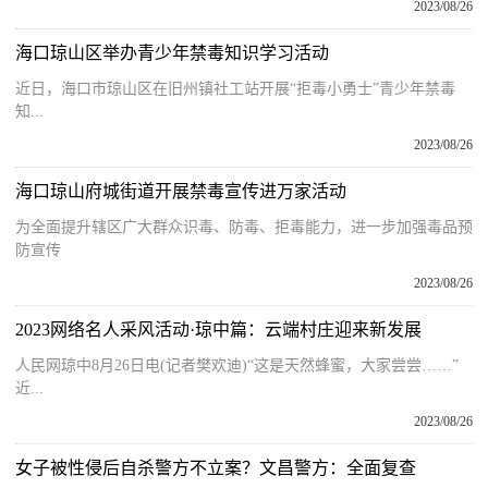
2023/08/26
海口琼山区举办青少年禁毒知识学习活动
近日，海口市琼山区在旧州镇社工站开展“拒毒小勇士”青少年禁毒
知...
2023/08/26
海口琼山府城街道开展禁毒宣传进万家活动
为全面提升辖区广大群众识毒、防毒、拒毒能力，进一步加强毒品预
防宣传
2023/08/26
2023网络名人采风活动·琼中篇：云端村庄迎来新发展
人民网琼中8月26日电(记者樊欢迪)“这是天然蜂蜜，大家尝尝……”
近...
2023/08/26
女子被性侵后自杀警方不立案？文昌警方：全面复查