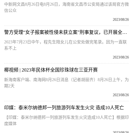
中新网文昌8月26日电8月26日，海南省文昌市公安局通过该局官方微
信公众
2023/08/26
警方受理“女子报案被性侵未获立案”刑事复议，已开展全面复查 当事人遗书称“不懂用法律保护自己”
2023年7月23日中午，程先生陪女儿在公安处做完笔录。因为一直联
系不上
2023/08/26
椰视频 | 2023年民体杯全国珍珠球在三亚开赛
新海南客户端、南海网8月26日消息（记者胡丽齐）8月26日上午，为
期2天
2023/08/26
印媒：泰米尔纳德邦一列旅游列车发生火灾 造成10人死亡
【印媒：泰米尔纳德邦一列旅游列车发生火灾造成10人死亡】根据印
度媒体
2023/08/26