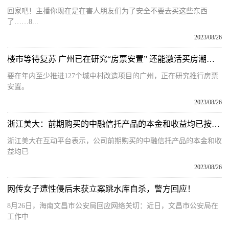
回家吧！主播你现在是在害人朋友们为了安全不要去买这些东西
了……8...
2023/08/26
楼市等待复苏 广州已在研究“房票安置” 还能激活买房潮吗？
要在年内至少推进127个城中村改造项目的广州，正在研究推行房票
安置。
2023/08/26
浙江美大：前期购买的中融信托产品的本金和收益均已按约定如期全数收回
浙江美大在互动平台表示，公司前期购买的中融信托产品的本金和收
益均已
2023/08/26
网传女子遭性侵后未获立案跳水库自杀，警方回应！
8月26日，海南文昌市公安局回应网络关切：近日，文昌市公安局在
工作中