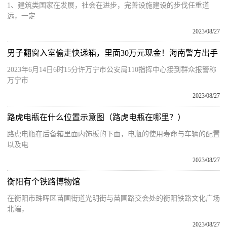
1、建筑类国家在发展，社会在进步，完善设施建设的步伐任重道
远，一定
2023/08/27
男子翻窗入室偷走快递箱，里面30万元现金！海南警方出手
2023年6月14日6时15分许万宁市公安局110指挥中心接到群众报警称
万宁市
2023/08/27
路虎电瓶在什么位置示意图（路虎电瓶在哪里？）
路虎电瓶在后备箱里面内饰板的下面，电瓶的使用寿命与车辆的配置
以及电
2023/08/27
衡阳有个铁路博物馆
在衡阳市珠晖区苗圃街道光明街与苗圃路交会处的衡阳铁路文化广场
北端，
2023/08/27