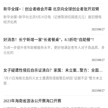
新华全媒+｜创业者峰会开幕 北京向全球创业者张开双臂
新华全媒+新华社北京8月26日电（记者陈旭任超庞元元）废旧锂电
经济化再
2023/08/27
好消息！长宁新增一家“长者餐桌”，8.5折吃“自助餐”！
为进一步提升老年助餐服务水平，更好地满足老年人对于高品质、多
元化的
2023/08/27
女子疑遭性侵后自杀证清白？家属：未立案...警方：全面复查
7月15日海南文昌的义女士遭遇性侵报警后却因“证据不足”警方未立
案...
2023/08/27
2023年海南省游泳公开赛海口开赛