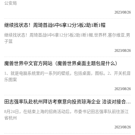
公安局
2023/08/26
继续找状态！周琦首战6中6拿12分5板2助1断1帽
继续找状态！周琦首战6中6拿12分5板2助1断1帽,世界杯,塞尔维亚,男
子篮
2023/08/26
魔兽世界中文官方网站（魔兽世界桌面主题包是什么）
1、就是电脑系统里的一系列的壁纸，包括桌面，图标。2、开关机音
乐图案
2023/08/26
田志强率队赴杭州拜访考察意向投资琼海企业 洽谈对接合作项目 初步达成合作共识
8月24日，在结束上海的招商活动后，市委书记田志强率队前往浙江
省杭州
2023/08/26