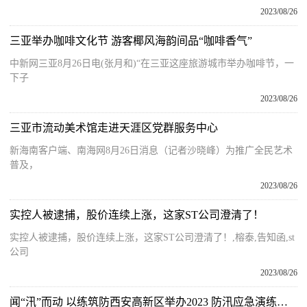
2023/08/26
三亚举办咖啡文化节 游客椰风海韵间品“咖啡香气”
中新网三亚8月26日电(张月和)“在三亚这座旅游城市举办咖啡节，一
下子
2023/08/26
三亚市流动美术馆走进天涯区党群服务中心
新海南客户端、南海网8月26日消息（记者沙晓峰）为推广全民艺术
普及，
2023/08/26
实控人被逮捕，股价连续上涨，这家ST公司澄清了！
实控人被逮捕，股价连续上涨，这家ST公司澄清了！,榕泰,告知函,st
公司
2023/08/26
闻“汛”而动 以练筑防西安高新区举办2023 防汛应急演练观摩会