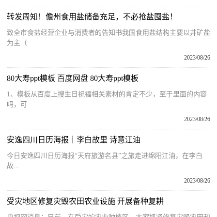
转发周知！儋州食用盐储备充足，不必抢盐囤盐！
致全市食盐经营企业与消费者的告知书我国食用盐结构主要以井矿盐
为主（
2023/08/26
80大寿ppt模板 百度网盘 80大寿ppt模板
1、模板从百度上搜生日祝福相关素材的肯定不少，至于里面的内容
吗，可
2023/08/26
安逸四川日历海报｜李白故里 诗意江油
今日安逸四川日历海报“天府旅游名县”之旅走进绵阳江油，在李白
故...
2023/08/26
受灾地区修复灾毁农田农业设施 开展备种复耕