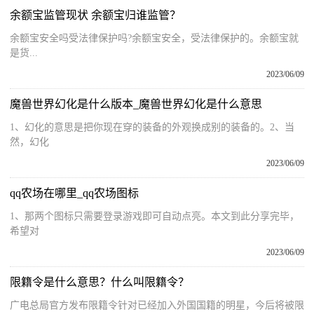
余额宝监管现状 余额宝归谁监管？
余额宝安全吗受法律保护吗?余额宝安全，受法律保护的。余额宝就
是货...
2023/06/09
魔兽世界幻化是什么版本_魔兽世界幻化是什么意思
1、幻化的意思是把你现在穿的装备的外观换成别的装备的。2、当
然，幻化
2023/06/09
qq农场在哪里_qq农场图标
1、那两个图标只需要登录游戏即可自动点亮。本文到此分享完毕，
希望对
2023/06/09
限籍令是什么意思？什么叫限籍令？
广电总局官方发布限籍令针对已经加入外国国籍的明星，今后将被限