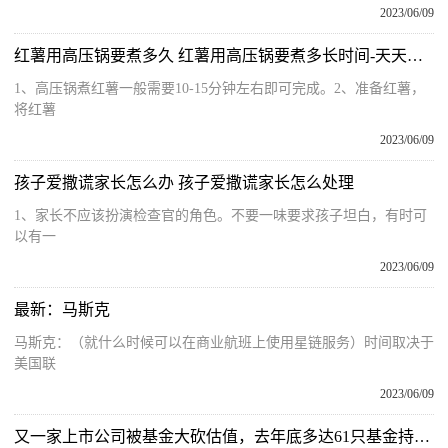
2023/06/09
红薯用高压锅要煮多久 红薯用高压锅要煮多长时间-天天热门
1、高压锅煮红薯一般需要10-15分钟左右即可完成。2、准备红薯，
将红薯
2023/06/09
孩子爱撒谎家长怎么办 孩子爱撒谎家长怎么处理
1、家长不应该扮演检查官的角色。不要一味要求孩子坦白，有时可
以有一
2023/06/09
最新：马斯克
马斯克：（就什么时候可以在商业航班上使用星链服务）时间取决于
美国联
2023/06/09
又一家上市公司被基金大砍估值，去年底多达61只基金持有 世界微头条