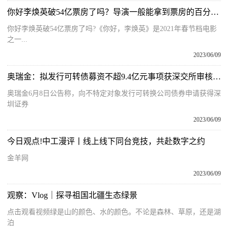
你好李焕英破54亿票房了吗？导演一般能拿到票房的百分之几？
你好李焕英破54亿票房了吗?《你好，李焕英》是2021年春节档电影
之一...
2023/06/09
奥瑞金：拟发行可转债募资不超9.4亿元事项获深交所审核通过
奥瑞金6月8日公告称，向不特定对象发行可转换公司债券申请获得深
圳证券
2023/06/09
今日观点!中工漫评丨线上线下同台竞技，共赴数字之约
金羊网
2023/06/09
观察：Vlog｜探寻祖国北疆生态绿景
点击观看视频绿是山的颜色、水的颜色。不论是森林、草原，还是湖
泊