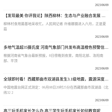
2023/06/09
【发现最美 你评我论】陕西柳林：生态与产业融合发展 小小香菇“飘香”乡村振兴路 快看点
柳林村食用菌基地采收忙。人民网记者 许维娜摄进入六月，正是夏
菇
2023/06/09
多地气温超35摄氏度 河南气象部门共发布高温橙色预警信号75条_天天热文
根据河南省气象台最新预报，8日傍晚到夜里，南阳北部、洛阳南
部、平顶
2023/06/09
全球即时看！西藏那曲市双湖县发生3.1级地震，震源深度15千米
中国地震台网正式测定：06月08日20时25分在西藏那曲市双湖县（北
纬32 2
2023/06/09
高三玩手机家长怎么办 高三学生玩手机家长如何教育呢