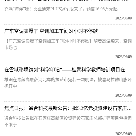
充满“海洋”味！比亚迪宋PLUS冠军版来了，预售16 98万元起
2023/06/09
广东空调卖爆了 空调加工车间24小时不停歇
【广东空调卖爆了空调加工车间24小时不停歇】随着高温袭来，空调
市场也
2023/06/09
在雪域秘境镌刻“科学印记”——桂馨科学教师培训项目在西藏地区落地实施 今日精选
雄踞在青藏高原萨河北岸的拉萨市宛若一颗明珠，被喜马拉雅山脉环
抱其中
2023/06/09
焦点日报：通合科技最新公告：拟5.2亿元投资建设石家庄总部扩建项目
通合科技公告拟在石家庄高新区投资建设石家庄总部扩建项目包括但
不限于
2023/06/09