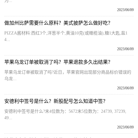
为...
2023/06/09
做加州比萨需要什么原料？美式披萨怎么做好吃？
PIZZA酱材料:西红3个,洋葱半个,黄油10克(或橄榄油),糖1大匙,盐1
4...
2023/06/09
苹果乌龙订单被取消了吗？苹果退款多久出结果？
苹果乌龙订单被取消了吗?近日，苹果官网出现部分商品标价错误的
乌龙...
2023/06/09
安德利中签号是什么？新股配号怎么知道中签？
安德利中签号是什么?末4位数为：5672末5位数为：24739, 37239,
49...
2023/06/09