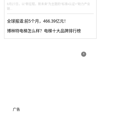
6月27日，以“新征程，新未来”为主题的“标准•认证+”助力产业
链...
全球报道:前5个月，466.39亿元！
博林特电梯怎么样？电梯十大品牌排行榜
x
广告