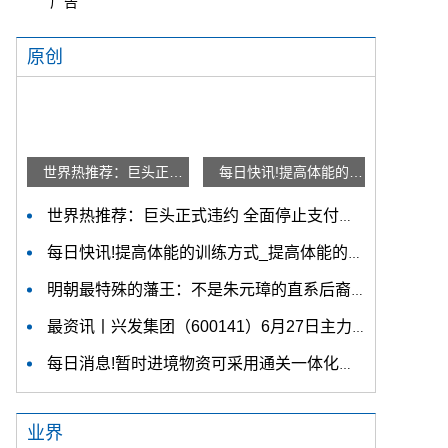
广告
原创
世界热推荐：巨头正式违约 全面停止支付！曾自曝危机向政府求救 三道红线全部踩中
每日快讯!提高体能的训练方式_提高体能的训练方法
世界热推荐：巨头正式违约 全面停止支付！曾自曝危机向政府求救 三道红线全部踩中
每日快讯!提高体能的训练方式_提高体能的训练方法
明朝最特殊的藩王：不是朱元璋的直系后裔，地位却高于郡王-全球要闻
最资讯丨兴发集团（600141）6月27日主力资金净买入5744.65万元
每日消息!暂时进境物资可采用通关一体化模式
业界