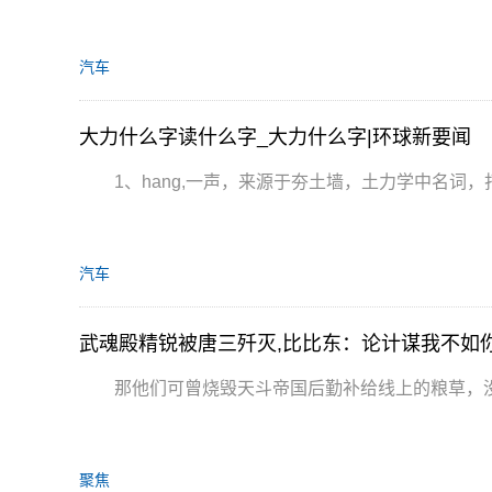
汽车
大力什么字读什么字_大力什么字|环球新要闻
1、hang,一声，来源于夯土墙，土力学中名词
汽车
武魂殿精锐被唐三歼灭,比比东：论计谋我不如你
那他们可曾烧毁天斗帝国后勤补给线上的粮草，
聚焦