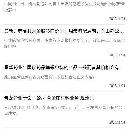
本网讯近日，机械制造公司自主研发的巷道修复机顺利通过国家安全
标志中
2025/11/04
最新：券商11月金股转向价值：煤炭增配居前，金山办公“最热”
行业的权重增减方面，多家券商研报数据均显示，煤炭是11月券商金
股中权
2025/11/04
恩华药业：国家药品集采中标的产品一般而言其价格会有所下降 新资讯
此页面是否是列表页或首页？未找到合适正文内容。
2025/11/04
青龙管业新设子公司 含金属材料业务 观速讯
人民财讯11月4日电，企查查APP显示，近日，崇左青龙管业有限公
司成立，
2025/11/04