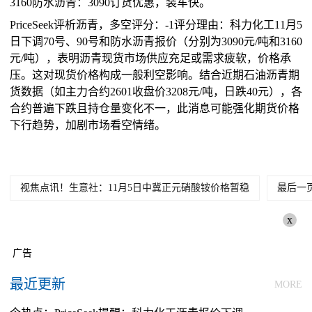
3160防水沥青：3090订货优惠，装车快。
PriceSeek评析沥青，多空评分：-1评分理由：科力化工11月5
日下调70号、90号和防水沥青报价（分别为3090元/吨和3160
元/吨），表明沥青现货市场供应充足或需求疲软，价格承
压。这对现货价格构成一般利空影响。结合近期石油沥青期
货数据（如主力合约2601收盘价3208元/吨，日跌40元），各
合约普遍下跌且持仓量变化不一，此消息可能强化期货价格
下行趋势，加剧市场看空情绪。
视焦点讯！生意社：11月5日中冀正元硝酸铵价格暂稳
最后一
x
广告
最近更新
MORE