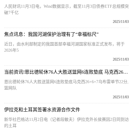
人民财讯11月3日电，Wind数据显示，截至11月3日债券ETF总规模突
破7千亿
2025/11/03
焦点讯息：我国河湖保护治理有了“幸福标尺”
近日，由水利部制定的我国首部幸福河湖国家标准正式发布，将于
2026年5
2025/11/03
当前资讯!恩比德轮休76人大胜送篮网6连败垫底 马克西26+6+7乌布雷单节22分
恩比德轮休76人大胜送篮网6连败垫底马克西26+6+7乌布雷单节22分,
篮网队
2025/11/03
伊拉克和土耳其签署水资源合作文件
新华社巴格达11月2日电（记者段敏夫）伊拉克外长侯赛因2日同到访
的土耳