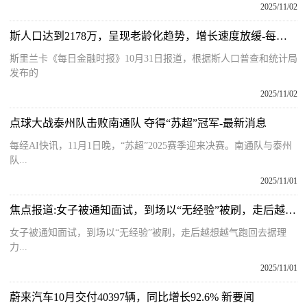
2025/11/02
斯人口达到2178万，呈现老龄化趋势，增长速度放缓-每日报道
斯里兰卡《每日金融时报》10月31日报道，根据斯人口普查和统计局
发布的
2025/11/02
点球大战泰州队击败南通队 夺得“苏超”冠军-最新消息
每经AI快讯，11月1日晚，“苏超”2025赛季迎来决赛。南通队与泰州
队...
2025/11/01
焦点报道:女子被通知面试，到场以“无经验”被刷，走后越想越气跑回去据理力争：“为什么不看简历？车费不要钱吗”
女子被通知面试，到场以“无经验”被刷，走后越想越气跑回去据理
力...
2025/11/01
蔚来汽车10月交付40397辆，同比增长92.6% 新要闻