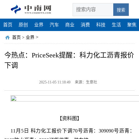
搜索
首页
原创
业界
汽车
商业
消费
科技
生活
聚焦
>
首页
>
业界
今热点：PriceSeek提醒：科力化工沥青报价
下调
2025-11-05 11:18:49
来源：生意社
【资料图】
11月5日 科力化工报价下调70号沥青：309090号沥青：