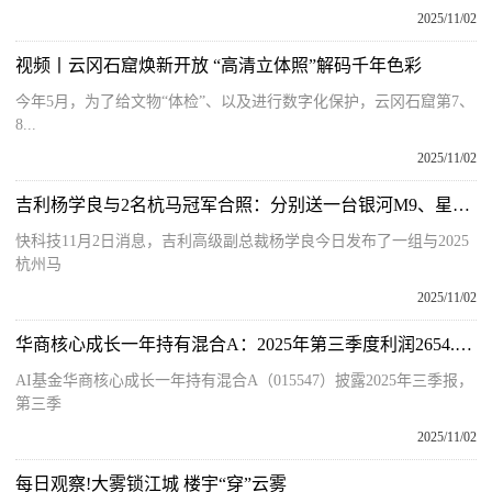
2025/11/02
视频丨云冈石窟焕新开放 “高清立体照”解码千年色彩
今年5月，为了给文物“体检”、以及进行数字化保护，云冈石窟第7、
8...
2025/11/02
吉利杨学良与2名杭马冠军合照：分别送一台银河M9、星耀8
快科技11月2日消息，吉利高级副总裁杨学良今日发布了一组与2025
杭州马
2025/11/02
华商核心成长一年持有混合A：2025年第三季度利润2654.41万元 净值增长率42.5% 独家
AI基金华商核心成长一年持有混合A（015547）披露2025年三季报，
第三季
2025/11/02
每日观察!大雾锁江城 楼宇“穿”云雾