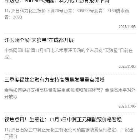
今热点：PriceSeek提醒：科力化工沥青报价下调
11月5日科力化工报价下调70号沥青：309090号沥青：3160防水沥
青：3090
2025/11/05
汪玉涵个展“天狼星”在成都开展
中新网四川新闻11月4日电艺术家汪玉涵的个人展览“天狼星”日前在
成...
2025/11/05
三季度福建金融有力支持高质量发展重点领域
金融如何更好支持高质量发展重点领域和薄弱环节？金融高水平对外
开放取
2025/11/05
视焦点讯！生意社：11月5日中冀正元硝酸铵价格暂稳
11月5日石家庄中冀正元化工有限公司硝酸铵装置运行稳定，厂家出
厂报价