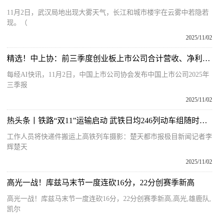
11月2日，武汉局地出现大雾天气，长江和城市楼宇在云雾中若隐若
现。（
2025/11/02
精选！中上协：前三季度创业板上市公司合计营收、净利润增速均超10%
每经AI快讯，11月2日，中国上市公司协会发布中国上市公司2025年
三季报
2025/11/02
热头条丨铁路“双11”运输启动 武铁日均246列动车组随时待发 你的快递正坐着高铁飞奔而来
工作人员将快递件搬运上高铁列车摄影：楚天都市报极目新闻记者李
辉楚天
2025/11/02
高光一战！库兹马末节一度连砍16分，22分创赛季新高
高光一战！库兹马末节一度连砍16分，22分创赛季新高,高光,雄鹿队,
凯尔