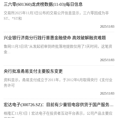
三六零(601360)龙虎榜数据(11-03)|每日信息
交易所2025年11月3日公布的交易公开信息显示，三六零因成为非
ST、*ST和
2025/11/03
兴业银行济南分行践行普惠金融使命 高效破解融资难题
鲁网11月3日讯“从发起初审到终批落地提款仅用了3天时间，这笔资
金...
2025/11/03
央行批准甬易支付主要股东变更
资料显示，甬易支付成立于2011年，于2012年6月取得央行《支付业
务许可
2025/11/03
宏达电子(300726.SZ)：目前有少量钽电容供货于国产服务器-每日快播
格隆汇11月3日丨宏达电子在投资者互动平台表示，公司产品主要应