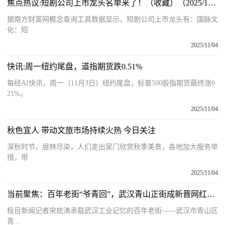
焦点热议:短剧公司上市龙头名单来了！（收藏）（2025/11/3）
据南方财富网概念查询工具数据显示，短剧公司上市龙头有：国脉文
化：短
2025/11/04
快讯:周一纽约尾盘，道指期货跌0.51%
每经AI快讯，周一（11月3日）纽约尾盘，标普500股指期货最终涨0
21%，
2025/11/04
秋色宜人 带动文旅市场持续火热 今日关注
深秋时节，层林尽染，人们走出家门欣赏秋季美景，各地加大服务举
措，带
2025/11/04
当前聚焦：百年老街“爷青回”，武汉青山正街成新晋网红打卡地
极目新闻记者宋枕涛承载武汉工业记忆的百年老街——武汉市青山区
青...