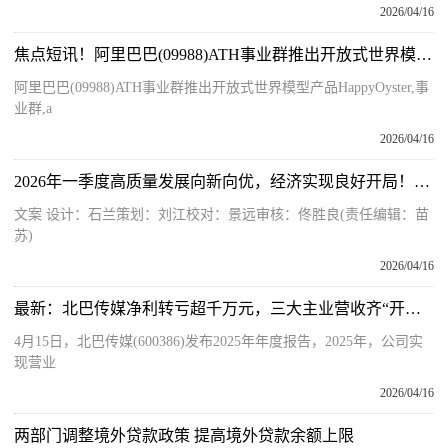
2026/04/16
焦点短讯！阿里巴巴(09988)ATH事业群推出开放式世界模型产品HappyOyster
阿里巴巴(09988)ATH事业群推出开放式世界模型产品HappyOyster,事
业群,a
2026/04/16
2026年一季度高质量发展向新向优，经济实现良好开局！一图速览→ 热资讯
文案 设计：石兰策划：刘江校对：景远审核：佟胜良(责任编辑：苗
苏)
2026/04/16
最新：北巴传媒净利转亏超千万元，三大主业营收齐“开倒车”，参股公司发生重大减值损失
4月15日，北巴传媒(600386)发布2025年年度报告，2025年，公司实
现营业
2026/04/16
两部门调整境外贷款政策 提高境外贷款余额上限