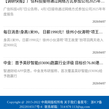
【调研快报】广信科技接待通过网络方式参加公司2025年年度报告业绩说明会的投资者等1家机构调研
广信科技4月7日公告称，4月3日接待通过网络方式参加公司2025年年
度报告
2026/04/07
每日消息!身高1米99， 日薪1990元！徐州小伙清明“项王故里”扮项羽两天收入近9000元
身高1米99，日薪1990元！徐州小伙清明“项王故里”扮项羽两天收入
近9000元
2026/04/07
中金：首予英矽智能(03696)跑赢行业评级 目标价76.80港元|焦点关注
智通财经APP获悉，中金发布研报称，首次覆盖英矽智能(03696)给
予跑赢行
2026/04/07
Copyright @ 2015-2022 中南网版权所有
关于我们
备案号：
浙ICP备
2022016517号-4
联系邮箱：514 676 113@qq.com