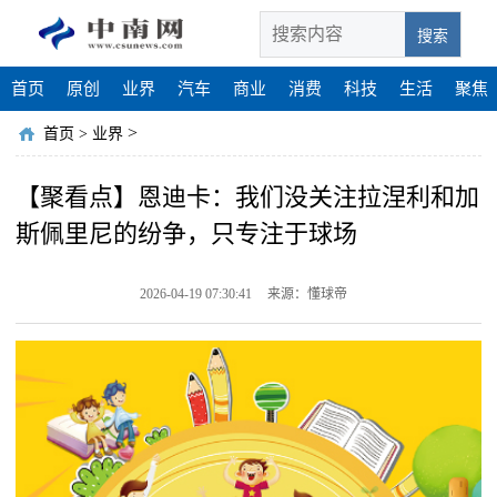
搜索
首页
原创
业界
汽车
商业
消费
科技
生活
聚焦
>
首页
>
业界
【聚看点】恩迪卡：我们没关注拉涅利和加
斯佩里尼的纷争，只专注于球场
2026-04-19 07:30:41
来源：懂球帝