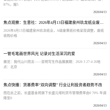
87%，报5
2026/04/13
焦点观察：生意社：2026年4月13日福建泉州玖龙纸业废纸收购价格上调
2026年4月13日福建泉州玖龙纸业，A级废黄纸价格呈现调整，废纸
收购价格
2026/04/13
一管毛笔画世界风光 记录对生活深沉的爱
展览：我代山川而言——亚明写生作品展展期：2026 3 27-4 26地
点：北京
2026/04/13
焦点快播：货基费率“双向调整” 行业让利投资者趋势不改
而在此之前，长盛基金将旗下长盛元增利货币管理费率由0 70% 年调
降至0
2026/04/13