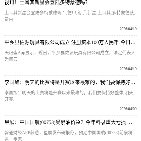
视讯！土耳其新星会登陆多特蒙德吗？
土耳其新星会登陆多特蒙德吗？,德甲,射手,新星,土耳其,多特蒙德队,
费内
2026/04/10
平乡县佐源玩具有限公司成立 注册资本100万人民币-今日热闻
天眼查App显示，近日，平乡县佐源玩具有限公司成立，法定代表人
为闫云
2026/04/10
李国旭：明天的比赛将是开赛以来最难的，我们要保持好整体_每日热文
李国旭：明天的比赛将是开赛以来最难的，我们要保持好整体,明天,
开赛,
2026/04/09
星展：中国国航(00753)受累油价急升今年料录重大亏损 降目标价至4.1港元-每日聚焦
智通财经APP获悉，星展发布研报称，预期中国国航(00753)前景将
进一步恶