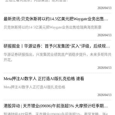
“去宿迁看何润东，内部渠道，绝对靠谱！”
2026/04/13
最新资讯:贝克休斯将以约14.5亿美元把Waygate业务出售给瑞典海克斯康
贝克休斯将以约14 5亿美元把Waygate业务出售给瑞典海克斯康
2026/04/13
研报掘金丨华源证券：首予兴发集团“买入”评级，后续规划项目多，分红力度优异
华源证券研报指出，兴发集团业绩筑底产销稳步提升，未来多矩阵共
开花。
2026/04/13
Meta押注AI数字人 正打造AI版扎克伯格 速看
Meta押注AI数字人正打造AI版扎克伯格
2026/04/13
港股异动 | 天齐锂业(09696)午前涨超5% 大摩预计旺季期间市场供应将进一步收紧
智通财经APP获悉，天齐锂业(09696)午前涨超5%，截至发稿，涨4