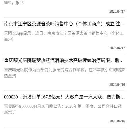
56%，报25
2026/04/17
南京市江宁区茶源舍茶叶销售中心（个体工商户）成立 注册资本10万人民币-前沿热点
天眼查App显示，近日，南京市江宁区茶源舍茶叶销售中心（个体工
商户）
2026/04/17
重庆曙光医院瑞梦热蒸汽消融技术突破传统治疗局限，助力男性前列腺增生康复！
重庆曙光医院作为西部前列腺研究院合作单位，在23年就引进的瑞梦
热蒸汽
2026/04/16
000030，新增订单167.5亿元！大客户是一汽大众、赛力斯、奇瑞汽车！ 聚焦
富奥股份(000030)4月16日晚公告：2026年第一季度，公司合并口径
新增订
2026/04/16