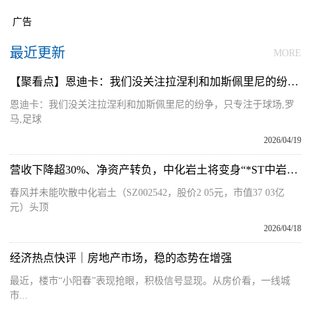
广告
最近更新
MORE
【聚看点】恩迪卡：我们没关注拉涅利和加斯佩里尼的纷争，只专注于球场
恩迪卡：我们没关注拉涅利和加斯佩里尼的纷争，只专注于球场,罗
马,足球
2026/04/19
营收下降超30%、净资产转负，中化岩土将变身“*ST中岩”！16亿元债务告急，国资大股东“输血”能撑多久？
春风并未能吹散中化岩土（SZ002542，股价2 05元，市值37 03亿
元）头顶
2026/04/18
经济热点快评｜房地产市场，稳的态势在增强
最近，楼市“小阳春”表现抢眼，积极信号显现。从房价看，一线城
市...