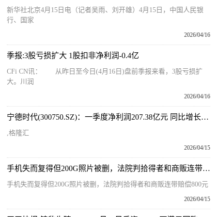
新华社北京4月15日电（记者吴雨、刘开雄）4月15日，中国人民银
行、国家
2026/04/16
季报:3股亏损扩大 1股扣非净利润-0.4亿
CFi CN讯： 从昨日至今日(4月16日)盘前季报来看，3股亏损扩
大。川润
2026/04/16
宁德时代(300750.SZ)：一季度净利润207.38亿元 同比增长48.52%-微资讯
,格隆汇
2026/04/15
手机失而复得但200G照片被删，法院判拾得者和商贩连带赔偿800元 今日关注
手机失而复得但200G照片被删，法院判拾得者和商贩连带赔偿800元
2026/04/15