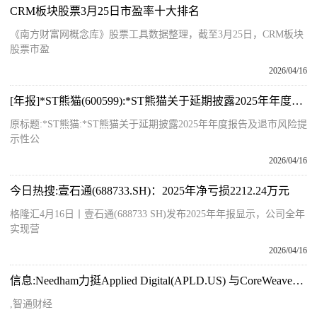
CRM板块股票3月25日市盈率十大排名
《南方财富网概念库》股票工具数据整理，截至3月25日，CRM板块
股票市盈
2026/04/16
[年报]*ST熊猫(600599):*ST熊猫关于延期披露2025年年度报告及退市风险提示性公告
原标题:*ST熊猫:*ST熊猫关于延期披露2025年年度报告及退市风险提
示性公
2026/04/16
今日热搜:壹石通(688733.SH)：2025年净亏损2212.24万元
格隆汇4月16日丨壹石通(688733 SH)发布2025年年报显示，公司全年
实现营
2026/04/16
信息:Needham力挺Applied Digital(APLD.US) 与CoreWeave租约调整有望降低资本成本
,智通财经