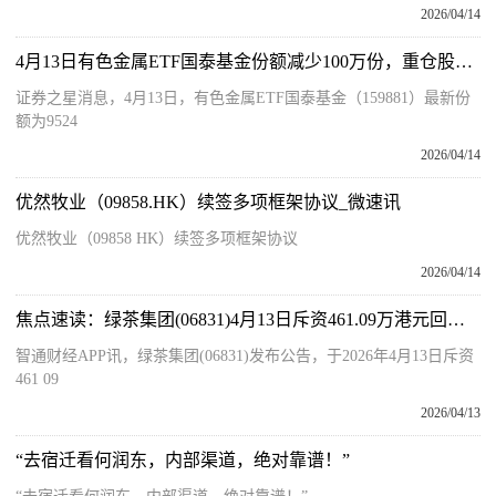
2026/04/14
4月13日有色金属ETF国泰基金份额减少100万份，重仓股紫金矿业、洛阳钼业、北方稀土-今日精选
证券之星消息，4月13日，有色金属ETF国泰基金（159881）最新份
额为9524
2026/04/14
优然牧业（09858.HK）续签多项框架协议_微速讯
优然牧业（09858 HK）续签多项框架协议
2026/04/14
焦点速读：绿茶集团(06831)4月13日斥资461.09万港元回购54.96万股
智通财经APP讯，绿茶集团(06831)发布公告，于2026年4月13日斥资
461 09
2026/04/13
“去宿迁看何润东，内部渠道，绝对靠谱！”