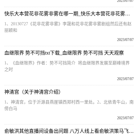
2023/07/07
快乐大本营花非花雾非雾在哪一期_快乐大本营花非花雾非雾剧组 天天视点
1、20130727《花非花雾非雾》李晟和花非花雾非雾剧组然后还有赵
丽颖和
2023/07/07
血继限界 势不可挡txt下载_血继限界 势不可挡 天天观察
1、《血继限界》作者：势不可挡简介 将血继限界发展至巅峰境界
之时
2023/07/07
神清宫（关于神清宫介绍）
1、神清宫，位于沂源县燕崖镇西郑村西一里处。2、北依青牛山，南
傍白马
2023/07/07
俞敏洪其他直播间设备出问题 八万人线上看俞敏洪策马飞奔 基本情况讲解