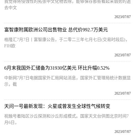
我觉得将侵蚀性的拓张中文化物去除，能够保存那些看起来弱势的逝
去中文
2023/07/07
富智康附属欧洲公司出售物业 总代价992.7万美元
格隆汇7月7日丨富智康公告，于二零二三年七月七日(交易时段后)，
FIH欧
2023/07/07
6月末我国外汇储备为31930亿美元 环比升幅0.52%
中新网7月7日电据国家外汇局网站消息，国家外汇管理局统计数据显
示，截
2023/07/07
天问一号最新发现：火星或曾发生全球性气候转变
祝融号着陆区沙丘探测和沙丘形成模式。国家天文台供图北京时间7
月6日，
2023/07/07