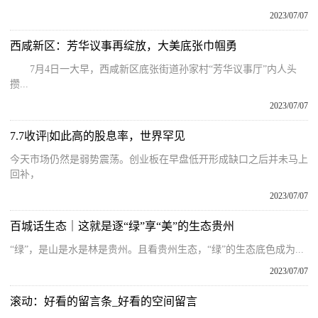
2023/07/07
西咸新区：芳华议事再绽放，大美底张巾帼勇
7月4日一大早，西咸新区底张街道孙家村“芳华议事厅”内人头
攒...
2023/07/07
7.7收评|如此高的股息率，世界罕见
今天市场仍然是弱势震荡。创业板在早盘低开形成缺口之后并未马上
回补，
2023/07/07
百城话生态｜这就是逐“绿”享“美”的生态贵州
“绿”，是山是水是林是贵州。且看贵州生态，“绿”的生态底色成为...
2023/07/07
滚动：好看的留言条_好看的空间留言