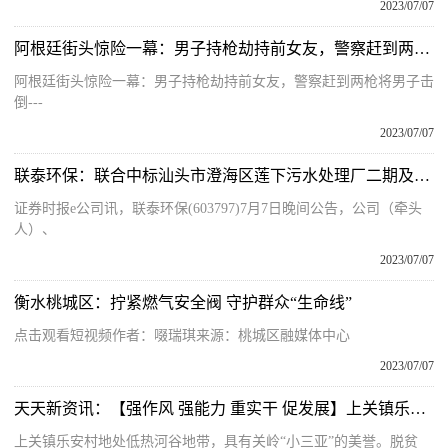
2023/07/07
阿根廷街头惊险一幕：男子持枪劫持前女友，警察赶到两枪将男子击倒
阿根廷街头惊险一幕：男子持枪劫持前女友，警察赶到两枪将男子击
倒---
2023/07/07
联泰环保：联合中标汕头市澄海区莲下污水处理厂二期及配套管网完善建设项目
证券时报e公司讯，联泰环保(603797)7月7日晚间公告，公司（牵头
人）、
2023/07/07
衡水桃城区：拧紧燃气安全阀 守护群众“生命线”
点击观看短视频作者：啜瑞琪来源：桃城区融媒体中心
2023/07/07
天天新资讯：【强作风 强能力 重实干 促发展】上关镇乐安村：党员干部承诺践诺，化身“销售员”助农增收
上关镇乐安村地处低热河谷地带，具有关岭“小三亚”的美誉。脱贫