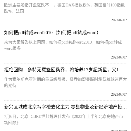
欧洲主要股指开盘涨跌不一，德国DAX指数跌%，英国富时100指数
跌%，法国
2023/07/07
如何把pdf转成word2010（如何把pdf转成word）
来为大家解答以上问题，如何把pdf转成word2010，如何把pdf转成
word很多
2023/07/07
拒绝回购！多特无意签回桑乔，将培养17岁超新星，又1个亿元先生
作为索尔斯克亚时期的重量级引援，桑乔加盟曼联时承载着球迷巨大
的期待
2023/07/07
新兴区域成北京写字楼去化主力 零售物业及新经济地产投资升温
7月6日，北京–CBRE世邦魏理仕发布《2023年上半年北京房地产市
场回顾》