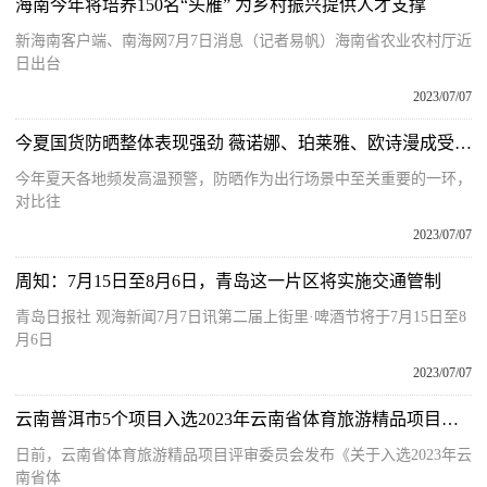
海南今年将培养150名“头雁” 为乡村振兴提供人才支撑
新海南客户端、南海网7月7日消息（记者易帆）海南省农业农村厅近
日出台
2023/07/07
今夏国货防晒整体表现强劲 薇诺娜、珀莱雅、欧诗漫成受欢迎品牌
今年夏天各地频发高温预警，防晒作为出行场景中至关重要的一环，
对比往
2023/07/07
周知：7月15日至8月6日，青岛这一片区将实施交通管制
青岛日报社 观海新闻7月7日讯第二届上街里·啤酒节将于7月15日至8
月6日
2023/07/07
云南普洱市5个项目入选2023年云南省体育旅游精品项目和体育文化优秀项目名单
日前，云南省体育旅游精品项目评审委员会发布《关于入选2023年云
南省体