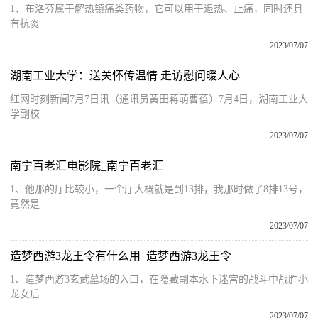
1、布洛芬属于解热镇痛类药物，它可以用于退热、止痛，同时还具
有抗炎
2023/07/07
湖南工业大学：送关怀传温情 走访慰问暖人心
红网时刻新闻7月7日讯（通讯员黄田蒋萌曹蓓）7月4日，湖南工业大
学副校
2023/07/07
南宁百老汇电影院_南宁百老汇
1、他那的厅比较小，一个厅大概就是到13排，我那时做了8排13号，
竟然是
2023/07/07
造梦西游3龙王令有什么用_造梦西游3龙王令
1、造梦西游3玄武墓场的入口，在隐藏副本水下迷宫的战斗中战胜小
龙女后
2023/07/07