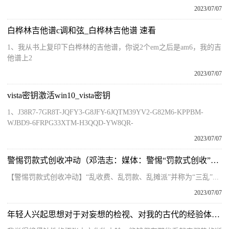
2023/07/07
白桦林吉他谱c调和弦_白桦林吉他谱 速看
1、我从书上复印下白桦林的吉他谱，你说2个em之后是am6，我的吉
他谱上2
2023/07/07
vista密钥激活win10_vista密钥
1、J38R7-7GR8T-JQFY3-G8JFY-6JQTM39YV2-G82M6-KPPBM-
WJBD9-6FRPG33XTM-H3QQD-YW8QR-
2023/07/07
警惕罚款式创收冲动（邓浩志：媒体：警惕“罚款式创收”冲动）
【警惕罚款式创收冲动】“乱收费、乱罚款、乱摊派”并称为“三乱”...
2023/07/07
年轻人兴起思想对于对妄想的检视、对我的古代的经验体制的屈服，以及对黑暗的反思