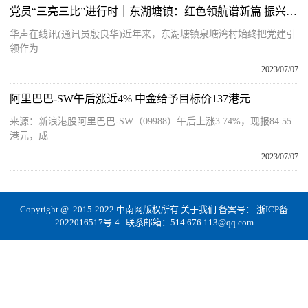
党员“三亮三比”进行时｜东湖塘镇：红色领航谱新篇 振兴发展焕新颜
华声在线讯(通讯员殷良华)近年来，东湖塘镇泉塘湾村始终把党建引
领作为
2023/07/07
阿里巴巴-SW午后涨近4% 中金给予目标价137港元
来源：新浪港股阿里巴巴-SW（09988）午后上涨3 74%，现报84 55
港元，成
2023/07/07
Copyright @ 2015-2022 中南网版权所有
关于我们
备案号：
浙ICP备
2022016517号-4
联系邮箱：514 676 113@qq.com