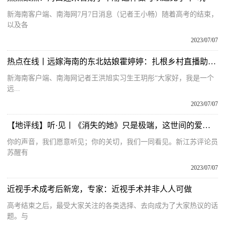
新海南客户端、南海网7月7日消息（记者王小畅）随着高考的结束，
以及各
2023/07/07
热点在线丨远嫁海南的东北姑娘霍婷婷：扎根乡村直播助农 助力乡村振兴
新海南客户端、南海网记者王洪旭实习生王玥彤“大家好，我是一个
远...
2023/07/07
【地评线】听·见丨《消失的她》只是极端，这世间的爱永远温暖你我
你的声音，我们愿意听见；你的关切，我们一同看见。新江苏评论员
苏醒有
2023/07/07
近视手术成考后新宠，专家：近视手术并非人人可做
高考结束之后，最受大家关注的各类选择、去向成为了大家热议的话
题。与