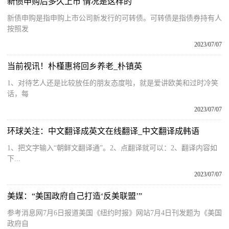
新债申购后多久上市 情况是这样的
新债申购是指申购上市公司新发行的可转债。可转债是指债券持有人
按照发
2023/07/07
当前视讯！朴槿惠将回乡养老_朴镇英
1、对待艺人还是比较放任的朋友态度啦，就是爱讲欧美和过时冷笑
话，每
2023/07/07
环球关注：中文翻译成英文在线翻译_中文翻译成韩语
1、把文字输入“朝鲜文翻译通”。2、点翻译就可以：2、翻译内容如
下...
2023/07/07
美媒：“美国政府自己打造‘反美联盟’”
参考消息网7月6日报道美国《纽约时报》网站7月4日刊发题为《美国
政府自