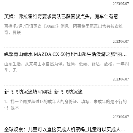
2023/07/07
英媒：弗拉霍维奇要求离队已获囧叔点头，魔车仁有意
直播吧7月7日讯英媒《90min》消息，阿莱格里愿意出售弗拉霍维
奇，曼联
2023/07/07
纵擎青山绿水 MAZDA CX-50行也“山系生活漫游之旅”丽水站丽日
山系生活，从来与山水自然为伴。轻简、低碳、舒适、放松，一年四
季，无
2023/07/07
新飞飞防沉迷填写网址_新飞飞防沉迷
1、找一个周岁超过18的成年人的身份证、填写、未成年的是不行的
~！是不
2023/07/07
全球观察：儿童可以直接买成人机票吗_儿童可以买成人机票吗