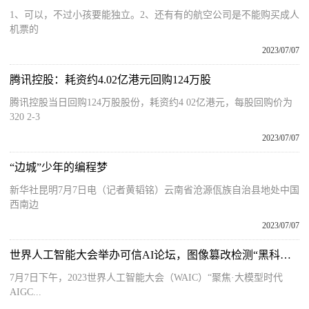
1、可以，不过小孩要能独立。2、还有有的航空公司是不能购买成人
机票的
2023/07/07
腾讯控股：耗资约4.02亿港元回购124万股
腾讯控股当日回购124万股股份，耗资约4 02亿港元，每股回购价为
320 2-3
2023/07/07
“边城”少年的编程梦
新华社昆明7月7日电（记者黄韬铭）云南省沧源佤族自治县地处中国
西南边
2023/07/07
世界人工智能大会举办可信AI论坛，图像篡改检测“黑科技”现身
7月7日下午，2023世界人工智能大会（WAIC）“聚焦·大模型时代
AIGC...