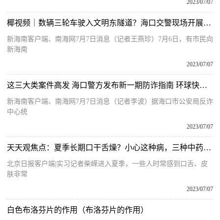
2023/07/07
椰视频｜数辆三轮车驶入文明东隧道？海口交警现场开展整治行动
新海南客户端、南海网7月7日消息（记者王燕珍）7月6日，有市民向
新海南
2023/07/07
这三大类案件高发 海口警方发布新一期防诈指南 环球快资讯
新海南客户端、南海网7月7日消息（记者李波）据海口市公安局反诈
中心统
2023/07/07
天天观焦点：夏季长期口干舌燥？小心这种病，三种中药代茶饮可缓解
北京日报客户端|实习记者柴嵘进入夏季，一些人时常感到口舌、皮
肤非常
2023/07/07
白色布洛芬片的作用（布洛芬片的作用）