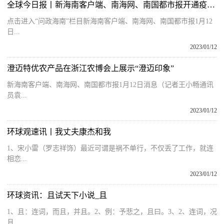
全球今日报丨新海南客户端、南海网、南国都市报开通疫情求助专区 有困难诉求快来反映
点击进入“问政海南”栏目新海南客户端、南海网、南国都市报1月12
日...
2023/01/12
澄迈特优农产品在浙江农博会上展示“澄迈印象”
新海南客户端、南海网、南国都市报1月12日消息（记者王小畅通讯
员袁...
2023/01/12
环球观速讯丨我丈夫康杰和我
1、宋小雷（罗志祥饰）最近可谓是祸不单行，不仅丢了工作，就连
相恋...
2023/01/12
环球资讯：且试天下小说_且
1、且：连词，而且，并且。2、例：予悲之，且曰。3、2、连词，况
且...