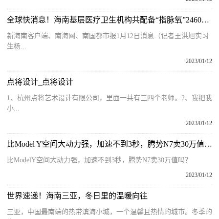
全球快消息！海南基层医疗卫生机构共配备“指脉氧”24609个 103人因监测异常及时转诊
新海南客户端、南海网、南国都市报1月12日消息（记者王洪旭实习
生杨...
2023/01/12
点将设计_点将设计
1、杭州点将艺术设计有限公司，里面一共有三四个老师。2、我把我
小...
2023/01/12
比Model Y空间大动力强，加速不到3秒，腾势N7卖30万值吗？
比ModelY空间大动力强，加速不到3秒，腾势N7卖30万值吗？
2023/01/12
世界速递！海南三亚，冬日里的温暖向往
三亚，中国最南端的热带滨海小城，一个温馨且热情的城市。冬季的