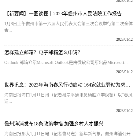
2023/01/12
【新要闻】一图读懂丨2023年儋州市人民法院工作报告
1月8日上午儋州市第十六届人民代表大会第三次会议举行第二次全体
会...
2023/01/12
怎样建立邮箱？电子邮箱怎么申请？
Outlook 邮箱介绍Microsoft Outlook是由微软公司所出品Microsoft...
2023/01/12
世界讯息：2023年海南春风行动启动 164家就业驿站为求职者和用人单位牵线搭桥
海南日报海口1月11日讯（记者易宗平通讯员杨胜兴李焕镇）以“春风
送...
2023/01/12
儋州洋浦发布18条政策举措 加强乡村人才振兴
海南日报那大1月11日电（记者曹马志）新年新气象，儋州洋浦公开