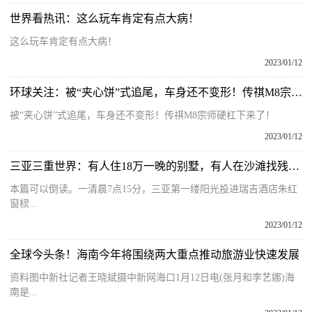
世界看热讯：这么玩车肯定有点大病！
这么玩车肯定有点大病！
2023/01/12
环球关注：被“夹心饼”式追尾，车身还不变形！传祺M8宗师硬杠下来了！
被“夹心饼”式追尾，车身还不变形！传祺M8宗师硬杠下来了！
2023/01/12
三亚三重世界：有人住18万一晚的别墅，有人在沙滩找残留剩酒
本篇可以倒读。一清晨7点15分，三亚第一缕阳光投进瑞吉酒店朱红
窗棂...
2023/01/12
全球今头条！海南今年将围绕两大重点推动旅游业快速发展
资料图中新社记者王晓斌摄中新网海口1月12日电(张月和李艺娜)海
南是...