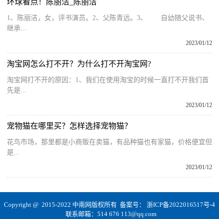
环球看点！陈丽洁_陈丽洁
1、陈丽洁，女，评书演员。2、父陈青远。3、 自幼随父说书、
继承...
2023/01/12
淘宝网怎么打不开？为什么打不开淘宝网?
淘宝网打不开的原因：1、我们在使用淘宝的时候一直打不开我们首
先是...
2023/01/12
宠物猫在哪里买？怎样选择宠物猫？
花鸟市场，那里都是小商贩在卖猫，有品种猫也有家猫，价格便宜但
是...
2023/01/12
Copyright @ 2015-2022 中南网版权所有 备案号：
浙ICP备2022016517号-4
联系邮箱：514 676 113@qq.com