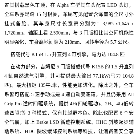
置其搭载黑色车顶，在 Alpha 车型其车头配置 LED 头灯，
全车系亦足踏 15 吋铝圈，车尾可见配置含饰盖的全尺寸外
挂式备胎。其车身尺寸长宽高分别为：3,985 x1,645 x
1,720mm、轴距上看 2,590mm，与 3 门版相比其空间机能性
明显强化，车身离地间隙为 210mm、回转半径为 5.7 公尺。
搭载代号 K15B 1.5 升直列 4 缸引擎，马力达 104.8 匹
在动力部分，吉姆尼 5 门版搭载代号 K15B 的 1.5 升直列
4 缸自然进气引擎，其可提供最大输出 77.1kW(马力 104.8
匹)、最大扭矩 135牛.米，性能更加进化。除此之外，全车
系皆可搭配 5 速手动或是 4 速自动变速箱，并且仍采用 All
Grip Pro 适时四驱系统，提供 4H(四轮驱动)、2H、4L(低转
速四驱)等 3 种模式，保有其越野本色。除此也配置 6 个安
全气囊，加上 Brake LSD 循迹控制系统、HHC 斜坡起步辅
助系统、HDC 陡坡缓降控制系统等科技，让消费者安全享