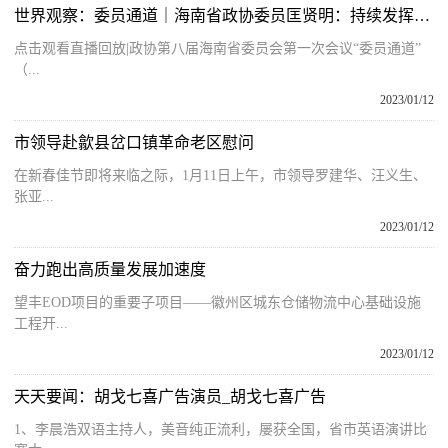
世界观察：委员通道｜海南省政协委员匡贤明：持续发挥RCEP与自贸港政策叠加效应
点击观看直播回放|政协第八届海南省委员会第一次会议“委员通道”
（...
2023/01/12
市领导赴歙县岔口镇革命老区慰问
在新春佳节即将来临之际，1月11日上午，市领导罗建华、汪义生、
张亚...
2023/01/12
奋力跑出高质量发展加速度
望丰EOD项目的重要子项目——徽州区城东仓储物流中心基础设施
工程开...
2023/01/12
天天要闻：胡戈七喜广告演员_胡戈七喜广告
1、李晨浩双语主持人，美音纯正流利，屡获全国，省市英语演讲比