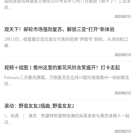
国际旅游岛商报官方微信公众号去年12月17日报道《管不了？三亚多
处...
2023/02/13
观天下！邮轮市场强劲复苏，解锁三亚“打开”新体验
2月12日，搭载着近百位旅业代表的招商“伊敦号”邮轮，从深圳蛇口
邮...
2023/02/13
视频＋组图丨儋州这里的紫花风铃含笑盛开！打卡走起
February二月春风拂面，万物复苏在北纬19度的海南儋州一树树紫花
风...
2023/02/13
滚动：野蛮女友2插曲_野蛮女友2
1、尚真 | 演员 熊黛林熊黛林饰演的尚真本来与黄宗泽两人一起
过...
2023/02/13