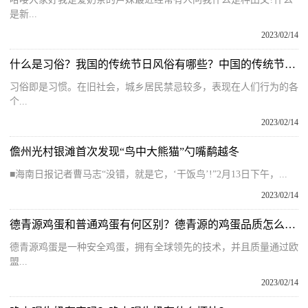
是新...
2023/02/14
什么是习俗？我国的传统节日风俗有哪些？中国的传统节日及习俗
习俗即是习惯。在旧社会，城乡居民禁忌较多，表现在人们行为的各
个...
2023/02/14
儋州光村银滩首次发现“鸟中大熊猫”勺嘴鹬越冬
■海南日报记者曹马志“没错，就是它，‘干饭鸟’!”2月13日下午，...
2023/02/14
德青源鸡蛋和普通鸡蛋有何区别？德青源的鸡蛋品质怎么样？
德青源鸡蛋是一种安全鸡蛋，拥有全球领先的技术，并且质量通过欧
盟...
2023/02/14