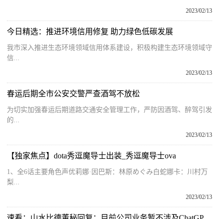
2023/02/13
今日精选：推进环境信用修复 助力绿色低碳发展
我市深入推进生态环境领域信用体系建设，积极构建生态环境领域守
信...
2023/02/13
春运后期全市公安交警严查酒驾不放松
为切实加强春运后期道路交通安全管理工作，严防因酒驾、醉驾引发
的...
2023/02/13
【独家焦点】dota秀逗魔导士出装_秀逗魔导士ova
1、全6话主要角色声优莉娜·因巴斯：林原めぐみ白蛇娜卡：川村万
梨...
2023/02/13
速看：山水比德董秘回复：目前公司业务暂不涉及ChatGPT技术