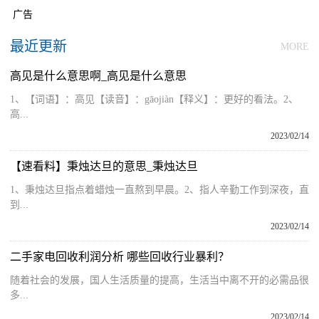
广告
最近更新
MORE
高见是什么意思啊_高见是什么意思
1、【词语】：高见【读音】：gāojiàn【释义】：更好的看法。2、
高...
2023/02/14
【速看料】秉烛达旦的意思_秉烛达旦
1、秉烛达旦指点着蜡烛一直熬到早晨。2、指人辛勤工作到深夜，直
到...
2023/02/14
二手家电回收利润分析 哪些回收行业暴利？
随着社会的发展，国人生活质量的提高，生活当中离不开的必需品很
多...
2023/02/14