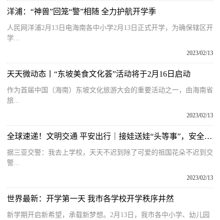
洋浦：“神兽”回笼“警”相随 全力护航开学季
人民网洋浦2月13日电海南各中小学2月13日正式开学，为确保辖区开
学...
2023/02/13
天天微动态丨“东坡美食文化荟”活动将于2月16日启动
作为首届中国（海南）东坡文化旅游大会的重要活动之一，由海南省
旅...
2023/02/13
全球速递！文明交通 平安出行｜接娃送娃“头等事”，安全头盔你戴好了没？
据三亚交警：我去上学校，天天不迟到除了可爱的祖国花朵不迟到交
警...
2023/02/13
世界最新：开学第一天 我市各学校开学秩序井然
新学期开启新希望，承载新梦想。2月13日，我市各中小学、幼儿园