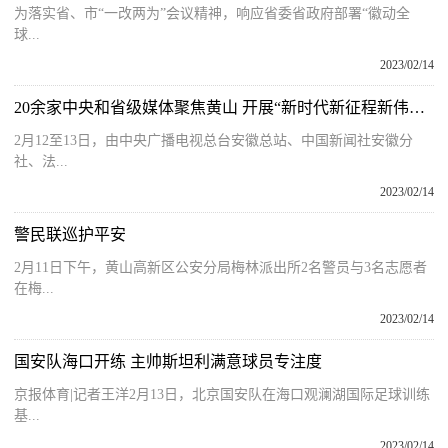
为落实省、市“一改两为”会议精神，响应省委省政府部署“徽动全
球...
2023/02/14
20余家中央和省级媒体聚焦黄山 开展“新时代新征程新伟业”主题采访
2月12至13日，由中央广播电视总台安徽总站、中国新闻社安徽分
社、法...
2023/02/14
警民联巡护平安
2月11日下午，黄山高新区公安分局梅林派出所2名警员与3名志愿者
在梅...
2023/02/14
国安队海口开练 主帅斯坦利满意球员专注度
京报体育|记者王洋2月13日，北京国安队在海口观澜湖国际足球训练
基...
2023/02/14