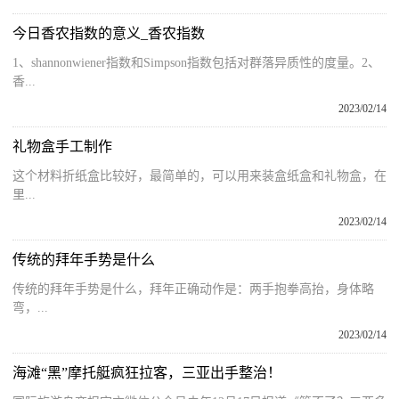
今日香农指数的意义_香农指数
1、shannonwiener指数和Simpson指数包括对群落异质性的度量。2、
香...
2023/02/14
礼物盒手工制作
这个材料折纸盒比较好，最简单的，可以用来装盒纸盒和礼物盒，在
里...
2023/02/14
传统的拜年手势是什么
传统的拜年手势是什么，拜年正确动作是：两手抱拳高抬，身体略
弯，...
2023/02/14
海滩“黑”摩托艇疯狂拉客，三亚出手整治！