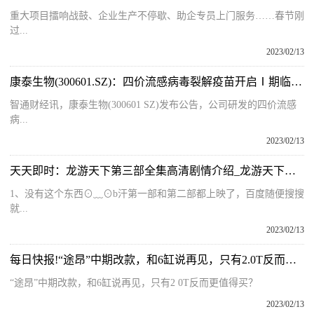
重大项目擂响战鼓、企业生产不停歇、助企专员上门服务……春节刚
过...
2023/02/13
康泰生物(300601.SZ)：四价流感病毒裂解疫苗开启Ⅰ期临床试验
智通财经讯，康泰生物(300601 SZ)发布公告，公司研发的四价流感
病...
2023/02/13
天天即时：龙游天下第三部全集高清剧情介绍_龙游天下第三部全集
1、没有这个东西⊙﹏⊙b汗第一部和第二部都上映了，百度随便搜搜
就...
2023/02/13
每日快报!“途昂”中期改款，和6缸说再见，只有2.0T反而更值得买？
“途昂”中期改款，和6缸说再见，只有2 0T反而更值得买？
2023/02/13