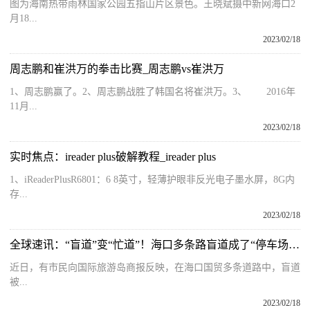
图为海南热带雨林国家公园五指山片区景色。王晓斌摄中新网海口2
月18...
2023/02/18
周志鹏和崔洪万的拳击比赛_周志鹏vs崔洪万
1、周志鹏赢了。2、周志鹏战胜了韩国名将崔洪万。3、 2016年
11月...
2023/02/18
实时焦点：ireader plus破解教程_ireader plus
1、iReaderPlusR6801：6 8英寸，轻薄护眼非反光电子墨水屏，8G内
存...
2023/02/18
全球速讯：“盲道”变“忙道”！海口多条路盲道成了“停车场”……
近日，有市民向国际旅游岛商报反映，在海口国贸多条道路中，盲道
被...
2023/02/18