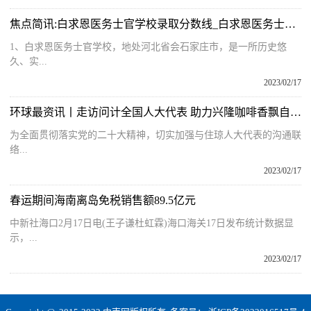
焦点简讯:白求恩医务士官学校录取分数线_白求恩医务士官学校
1、白求恩医务士官学校，地处河北省会石家庄市，是一所历史悠
久、实...
2023/02/17
环球最资讯丨走访问计全国人大代表 助力兴隆咖啡香飘自贸港
为全面贯彻落实党的二十大精神，切实加强与住琼人大代表的沟通联
络...
2023/02/17
春运期间海南离岛免税销售额89.5亿元
中新社海口2月17日电(王子谦杜虹霖)海口海关17日发布统计数据显
示，...
2023/02/17