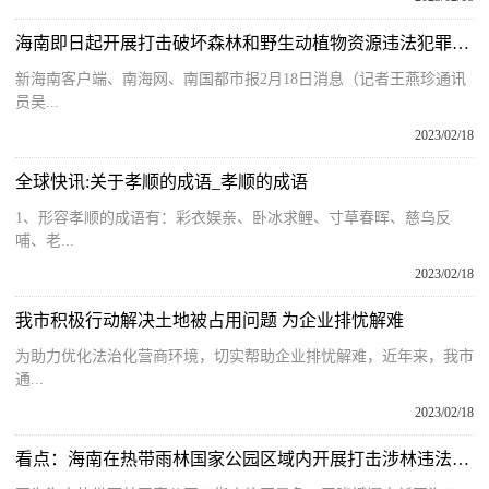
海南即日起开展打击破坏森林和野生动植物资源违法犯罪专项行动
新海南客户端、南海网、南国都市报2月18日消息（记者王燕珍通讯
员吴...
2023/02/18
全球快讯:关于孝顺的成语_孝顺的成语
1、形容孝顺的成语有：彩衣娱亲、卧冰求鲤、寸草春晖、慈乌反
哺、老...
2023/02/18
我市积极行动解决土地被占用问题 为企业排忧解难
为助力优化法治化营商环境，切实帮助企业排忧解难，近年来，我市
通...
2023/02/18
看点：海南在热带雨林国家公园区域内开展打击涉林违法犯罪