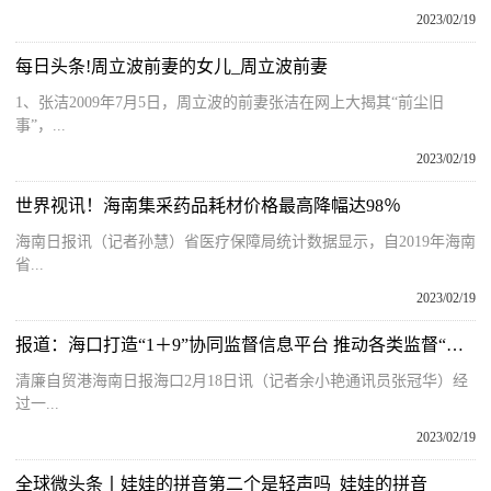
2023/02/19
每日头条!周立波前妻的女儿_周立波前妻
1、张洁2009年7月5日，周立波的前妻张洁在网上大揭其“前尘旧
事”，...
2023/02/19
世界视讯！海南集采药品耗材价格最高降幅达98％
海南日报讯（记者孙慧）省医疗保障局统计数据显示，自2019年海南
省...
2023/02/19
报道：海口打造“1＋9”协同监督信息平台 推动各类监督“触网”
清廉自贸港海南日报海口2月18日讯（记者余小艳通讯员张冠华）经
过一...
2023/02/19
全球微头条丨娃娃的拼音第二个是轻声吗_娃娃的拼音