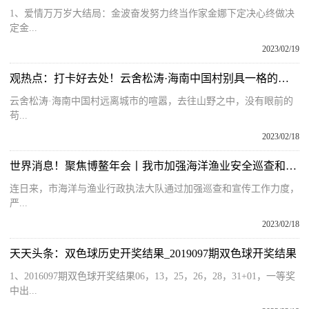
1、爱情万万岁大结局：金波奋发努力终当作家金娜下定决心终做决
定金...
2023/02/19
观热点：打卡好去处！云舍松涛·海南中国村别具一格的魅力，你get到了吗？
云舍松涛·海南中国村远离城市的喧嚣，去往山野之中，没有眼前的
苟...
2023/02/18
世界消息！聚焦博鳌年会丨我市加强海洋渔业安全巡查和执法宣传
连日来，市海洋与渔业行政执法大队通过加强巡查和宣传工作力度，
严...
2023/02/18
天天头条：双色球历史开奖结果_2019097期双色球开奖结果
1、2016097期双色球开奖结果06，13，25，26，28，31+01，一等奖
中出...