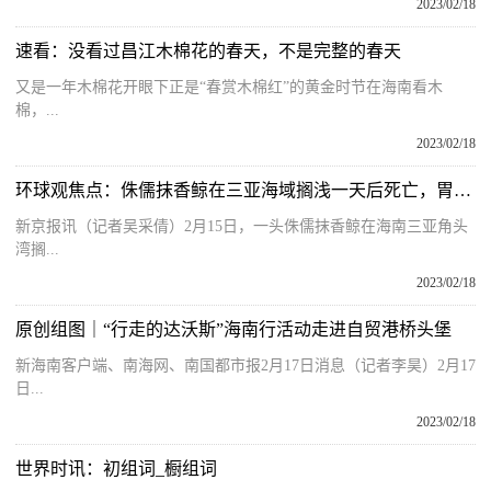
2023/02/18
速看：没看过昌江木棉花的春天，不是完整的春天
又是一年木棉花开眼下正是“春赏木棉红”的黄金时节在海南看木
棉，...
2023/02/18
环球观焦点：侏儒抹香鲸在三亚海域搁浅一天后死亡，胃内发现大量塑料垃圾
新京报讯（记者吴采倩）2月15日，一头侏儒抹香鲸在海南三亚角头
湾搁...
2023/02/18
原创组图｜“行走的达沃斯”海南行活动走进自贸港桥头堡
新海南客户端、南海网、南国都市报2月17日消息（记者李昊）2月17
日...
2023/02/18
世界时讯：初组词_橱组词