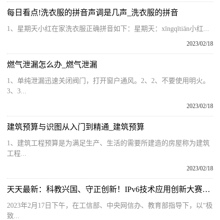
每日看点!洗衣服的拼音声调是几声_洗衣服的拼音
1、星期天小红在家洗衣服正确拼音如下：星期天：xīngqītiān小红...
2023/02/18
燃气泄漏怎么办_燃气泄漏
1、单纯泄漏迅速关闭阀门，打开窗户通风。2、2、不要使用明火。
3、3...
2023/02/18
建筑预算与识图从入门到精通_建筑预算
1、建筑工程预算是为满足生产、生活的需要所建造的房屋称为建筑
工程...
2023/02/18
天天最新：科教兴国、守正创新！IPv6技术应用创新大赛颁奖仪式在京举行
2023年2月17日下午，在工信部、中央网信办、教育部指导下，以“极
致...