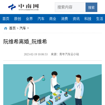
搜索
首页
原创
业界
汽车
商业
消费
资讯
科技
生活
>
首页
>
汽车
阮维希离婚_阮维希
2023-02-19 10:06:53
来源：青年汽车云小站