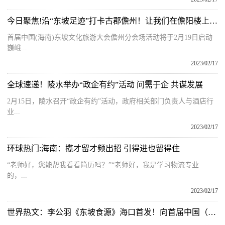
今日聚焦!沿“东坡足迹”打卡古郡儋州！让我们在儋阳楼上来一场“相遇”
首届中国(海南)东坡文化旅游大会儋州分会场活动将于2月19日启动
巍峨...
2023/02/17
全球速递！陵水举办“政企有约”活动 问需于企 共谋发展
2月15日，陵水召开“政企有约”活动，政府相关部门负责人与酒店行
业...
2023/02/17
环球热门:海南：揽才留才频出招 引得进也留得住
“老师好，您能帮我看看简历吗？”“老师好，我是学习物流专业
的，...
2023/02/17
世界热文：李公羽《东坡食源》海口首发！向首届中国（海南）东坡文化旅游大会献礼