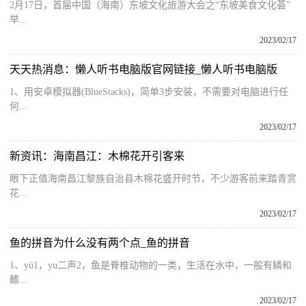
2月17日，首届中国（海南）东坡文化旅游大会之“东坡美食文化荟”
举...
2023/02/17
天天热消息：懒人听书电脑版官网链接_懒人听书电脑版
1、用安卓模拟器(BlueStacks)，简单3步安装，不需要对电脑进行任
何...
2023/02/17
新资讯：海南昌江：木棉花开引客来
眼下正值海南昌江黎族自治县木棉花盛开时节，不少游客前来踏青赏
花...
2023/02/17
鱼的拼音为什么没有两个点_鱼的拼音
1、yú1，yu二声2，鱼是脊椎动物的一类，生活在水中，一般有鳞和
鳍...
2023/02/17