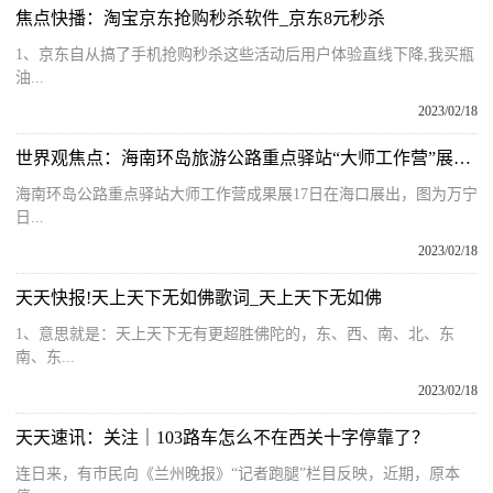
焦点快播：淘宝京东抢购秒杀软件_京东8元秒杀
1、京东自从搞了手机抢购秒杀这些活动后用户体验直线下降,我买瓶
油...
2023/02/18
世界观焦点：海南环岛旅游公路重点驿站“大师工作营”展示设计成果
海南环岛公路重点驿站大师工作营成果展17日在海口展出，图为万宁
日...
2023/02/18
天天快报!天上天下无如佛歌词_天上天下无如佛
1、意思就是：天上天下无有更超胜佛陀的，东、西、南、北、东
南、东...
2023/02/18
天天速讯：关注｜103路车怎么不在西关十字停靠了？
连日来，有市民向《兰州晚报》“记者跑腿”栏目反映，近期，原本