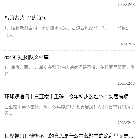
2023/02/18
鸟的古诗_鸟的诗句
1、枯藤老树昏鸦，小桥流水人家，古道西风瘦马。2、____马致远
《天...
2023/02/18
doc团队_团队文档库
1、速度方面。2、其实在科学院内速度还是不错，在我家里带宽，例
如...
2023/02/18
环球观速讯丨三亚楼市重磅：今年初步选址13个安居房项目，拟建10000套安居房！
三亚楼市再传重磅消息，今年拟建1万套安居房！2月17日举行的海南
省...
2023/02/18
世界视讯！懊悔不已的意思是什么在藏羚羊的跪拜里面是什么意思_懊悔不已的意思