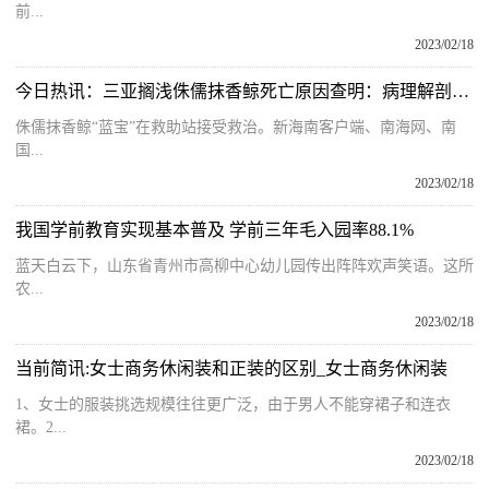
前...
2023/02/18
今日热讯：三亚搁浅侏儒抹香鲸死亡原因查明：病理解剖发现其怀有身孕
侏儒抹香鲸“蓝宝”在救助站接受救治。新海南客户端、南海网、南
国...
2023/02/18
我国学前教育实现基本普及 学前三年毛入园率88.1%
蓝天白云下，山东省青州市高柳中心幼儿园传出阵阵欢声笑语。这所
农...
2023/02/18
当前简讯:女士商务休闲装和正装的区别_女士商务休闲装
1、女士的服装挑选规模往往更广泛，由于男人不能穿裙子和连衣
裙。2...
2023/02/18