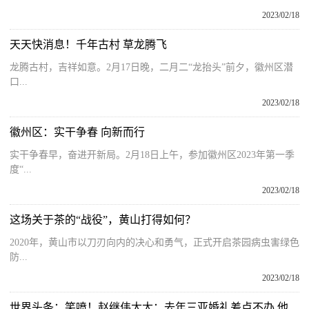
2023/02/18
天天快消息！千年古村 草龙腾飞
龙腾古村，吉祥如意。2月17日晚，二月二“龙抬头”前夕，徽州区潜
口...
2023/02/18
徽州区：实干争春 向新而行
实干争春早，奋进开新局。2月18日上午，参加徽州区2023年第一季
度“...
2023/02/18
这场关于茶的“战役”，黄山打得如何？
2020年，黄山市以刀刃向内的决心和勇气，正式开启茶园病虫害绿色
防...
2023/02/18
世界头条：笑喷！赵继伟太太：去年三亚婚礼差点不办 他队友说我到三亚了我俩才交定金