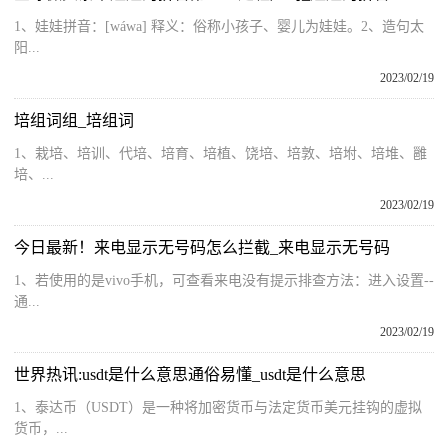
1、娃娃拼音：[wáwa] 释义：俗称小孩子、婴儿为娃娃。2、造句太
阳...
2023/02/19
培组词组_培组词
1、栽培、培训、代培、培育、培植、饶培、培敦、培坿、培堆、雝
培、...
2023/02/19
今日最新！来电显示无号码怎么拦截_来电显示无号码
1、若使用的是vivo手机，可查看来电没有提示排查方法：进入设置--
通...
2023/02/19
世界热讯:usdt是什么意思通俗易懂_usdt是什么意思
1、泰达币（USDT）是一种将加密货币与法定货币美元挂钩的虚拟
货币，...