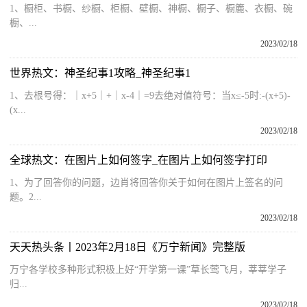
1、橱柜、书橱、纱橱、柜橱、壁橱、神橱、橱子、橱簏、衣橱、碗
橱、...
2023/02/18
世界热文：神圣纪事1攻略_神圣纪事1
1、去根号得：｜x+5｜+｜x-4｜=9去绝对值符号：当x≤-5时:-(x+5)-
(x...
2023/02/18
全球热文：在图片上如何签字_在图片上如何签字打印
1、为了回答你的问题，边肖将回答你关于如何在图片上签名的问
题。2...
2023/02/18
天天热头条丨2023年2月18日《万宁新闻》完整版
万宁各学校多种形式积极上好“开学第一课”草长莺飞月，莘莘学子
归...
2023/02/18