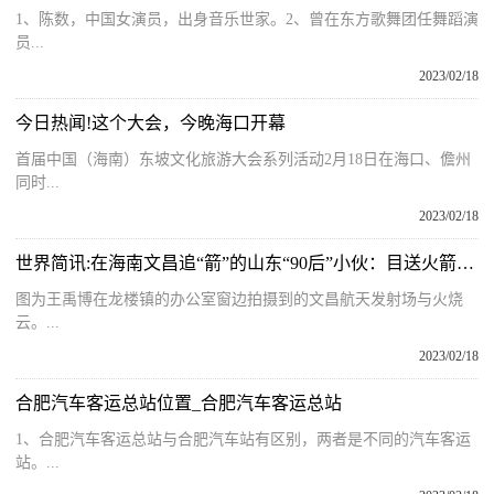
1、陈数，中国女演员，出身音乐世家。2、曾在东方歌舞团任舞蹈演
员...
2023/02/18
今日热闻!这个大会，今晚海口开幕
首届中国（海南）东坡文化旅游大会系列活动2月18日在海口、儋州
同时...
2023/02/18
世界简讯:在海南文昌追“箭”的山东“90后”小伙：目送火箭飞向太空，如“失恋”一般
图为王禹博在龙楼镇的办公室窗边拍摄到的文昌航天发射场与火烧
云。...
2023/02/18
合肥汽车客运总站位置_合肥汽车客运总站
1、合肥汽车客运总站与合肥汽车站有区别，两者是不同的汽车客运
站。...