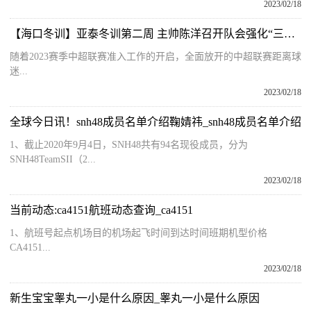
2023/02/18
【海口冬训】亚泰冬训第二周 主帅陈洋召开队会强化“三要求”打造铁军
随着2023赛季中超联赛准入工作的开启，全面放开的中超联赛距离球
迷...
2023/02/18
全球今日讯！snh48成员名单介绍鞠婧祎_snh48成员名单介绍
1、截止2020年9月4日，SNH48共有94名现役成员，分为
SNH48TeamSII（2...
2023/02/18
当前动态:ca4151航班动态查询_ca4151
1、航班号起点机场目的机场起飞时间到达时间班期机型价格
CA4151...
2023/02/18
新生宝宝睾丸一小是什么原因_睾丸一小是什么原因