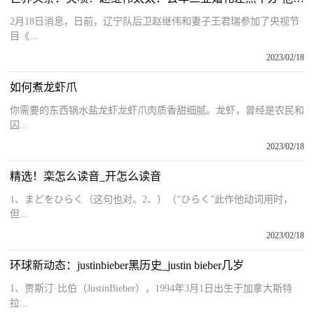
2月18日消息，日前，辽宁队后卫赵继伟和妻子王君瑞参加了央视节
目《...
2023/02/18
如何煮龙虾爪
你需要的东西锅水盐龙虾龙虾爪肉质香甜细腻。龙虾，曾经是农民和
囚...
2023/02/18
精选！栾怎么读音_开怎么读音
1、まどをひらく（这句也对。2、）（“ひらく”此作他动词用时，
但...
2023/02/18
环球新动态：justinbieber黑历史_justin bieber几岁
1、贾斯汀·比伯（JustinBieber），1994年3月1日出生于加拿大斯特
拉...