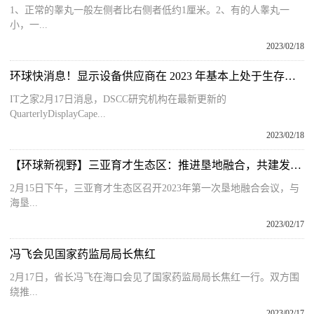
1、正常的睾丸一般左侧者比右侧者低约1厘米。2、有的人睾丸一
小，一...
2023/02/18
环球快消息！显示设备供应商在 2023 年基本上处于生存状态
IT之家2月17日消息，DSCC研究机构在最新更新的
QuarterlyDisplayCape...
2023/02/18
【环球新视野】三亚育才生态区：推进垦地融合，共建发展平台
2月15日下午，三亚育才生态区召开2023年第一次垦地融合会议，与
海垦...
2023/02/17
冯飞会见国家药监局局长焦红
2月17日，省长冯飞在海口会见了国家药监局局长焦红一行。双方围
绕推...
2023/02/17