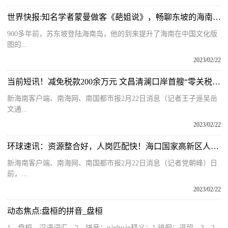
世界快报:知名学者蒙曼做客《葩姐说》，畅聊东坡的海南岁月
900多年前，苏东坡登陆海南岛，他的到来提升了海南在中国文化版
图的...
2023/02/22
当前短讯！减免税款200余万元 文昌清澜口岸首艘“零关税”进口游艇通关放行
新海南客户端、南海网、南国都市报2月22日消息（记者王子遥吴岳
文通...
2023/02/22
环球速讯：资源整合好，人岗匹配快！海口国家高新区人才就业服务站建立动态响应机制
新海南客户端、南海网、南国都市报2月22日消息（记者党朝峰）日
前，...
2023/02/22
动态焦点:盘桓的拼音_盘桓
1、盘桓，汉语词汇。2、拼音：pánhuán释义：1 徘徊；逗留。3、2...