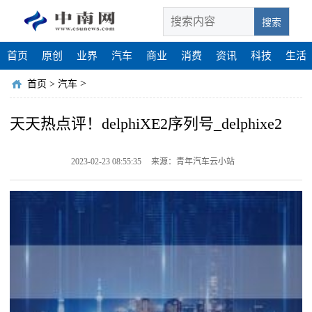
搜索
首页
原创
业界
汽车
商业
消费
资讯
科技
生活
>
首页
>
汽车
天天热点评！delphiXE2序列号_delphixe2
2023-02-23 08:55:35
来源：青年汽车云小站