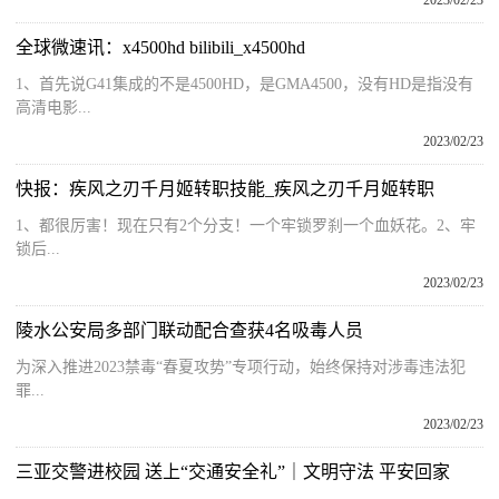
全球微速讯：x4500hd bilibili_x4500hd
1、首先说G41集成的不是4500HD，是GMA4500，没有HD是指没有
高清电影...
2023/02/23
快报：疾风之刃千月姬转职技能_疾风之刃千月姬转职
1、都很厉害！现在只有2个分支！一个牢锁罗刹一个血妖花。2、牢
锁后...
2023/02/23
陵水公安局多部门联动配合查获4名吸毒人员
为深入推进2023禁毒“春夏攻势”专项行动，始终保持对涉毒违法犯
罪...
2023/02/23
三亚交警进校园 送上“交通安全礼”｜文明守法 平安回家