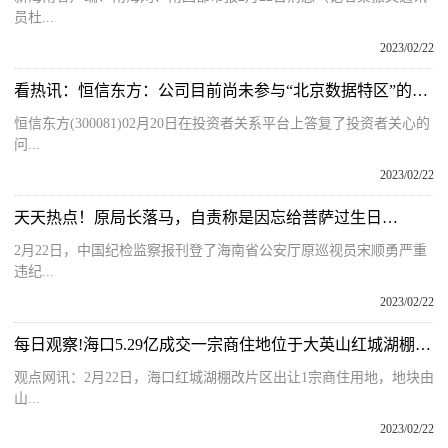
员杜...
2023/02/22
看热讯：恒信东方：公司目前尚未参与“北京数据特区”的项目或合作
恒信东方(300081)02月20日在投资者关系平台上答复了投资者关心的
问...
2023/02/22
天天热点！原局长落马，自责称是因忘给菩萨过生日…
2月22日，中国纪检监察报刊登了海南省公安厅原巡视员宋顺勇严重
违纪...
2023/02/22
每日观察!海口5.29亿成交一宗商住地位于大英山红城湖棚改片区
观点网讯：2月22日，海口红城湖棚改片区出让1宗商住用地，地块由
山...
2023/02/22