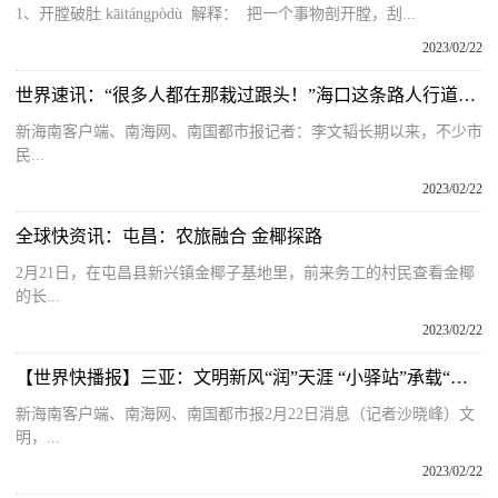
1、开膛破肚 kāitángpòdù 解释： 把一个事物剖开膛，刮...
2023/02/22
世界速讯：“很多人都在那栽过跟头！”海口这条路人行道被吐槽 部门回应来了
新海南客户端、南海网、南国都市报记者：李文韬长期以来，不少市
民...
2023/02/22
全球快资讯：屯昌：农旅融合 金椰探路
2月21日，在屯昌县新兴镇金椰子基地里，前来务工的村民查看金椰
的长...
2023/02/22
【世界快播报】三亚：文明新风“润”天涯 “小驿站”承载“大幸福”
新海南客户端、南海网、南国都市报2月22日消息（记者沙晓峰）文
明，...
2023/02/22