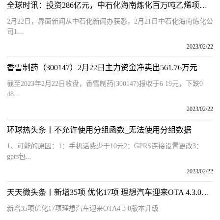
全球时讯：投资286亿元，中石化海南炼化百万吨乙烯项目投产
2月22日，界面新闻从中石化新闻办获悉，2月21日中石化海南炼化公
司1...
2023/02/22
香雪制药（300147）2月22日主力资金净卖出561.76万元
截至2023年2月22日收盘，香雪制药(300147)报收于6 19元，下跌0
48...
2023/02/22
环球热头条丨不允许使用分组函数_无法使用分组数据
1、可能的原因：1：手机话费少于10元2：GPRS连接设置更改3：
gprs包...
2023/02/22
天天微头条丨新增35项 优化17项 理想汽车迎来OTA 4.3.0版本升级
新增35项优化17项理想汽车迎来OTA4 3 0版本升级