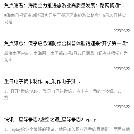
焦点速看：海南全力推进旅游业高质量发展：路网畅通“森”呼吸 多元业态旅游兴
■海南日报记者刘晓惠实习生王栩瑶环岛旅游公路今年6月30日将实
现道...
2023/02/22
焦点讯息：保亭应急消防综合科普体验馆迎来“开学第一课”
新海南客户端、南海网、南国都市报2月22日消息（记者林师堂）为
切实...
2023/02/22
生日电子贺卡制作app_制作电子贺卡
1、打开“微信”APP，登录自己的微信，点击右上角的“”按钮。2、
找...
2023/02/22
快讯：星际争霸2虚空之遗_星际争霸2 replay
1、replay给你个最好的建议，就是加入职业选手的直播群，里面有他