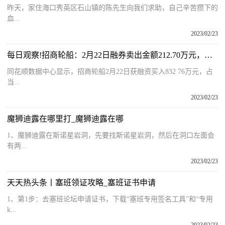
昨天，家住海口秀英区石山镇的陈先生向我们求助，自己辛苦攒下的
血...
2023/02/23
每日观察!招商轮船：2月22日融券卖出金额212.70万元，占当日流出金额的1.88%
同花顺数据中心显示，招商轮船2月22日获融资买入832 76万元，占
当...
2023/02/23
魔狮迪露在哪里打_魔狮迪露在哪
1、魔狮迪露在斯诺星岩洞，先要找斯诺星岩洞，然后在洞口左面会
有两...
2023/02/23
天天热头条丨塞班领证攻略_塞班证书申请
1、第1步：去塞班论坛申请证书，下载“塞班专用签名工具”和“专用
k...
2023/02/23