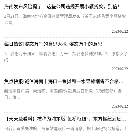
海南发布风险提示：这些公司违规开展小额贷款，别信！
2月21日，海南省地方金融监督管理局发布《关于未经备案小额贷款
公司...
2023/02/22
每日热议!姿态万千的意思大概_姿态万千的意思
1、姿态万千词义：容貌姿态；万千：指姿态多种多样。2、原指女子
的...
2023/02/22
焦点快报!诚信海南丨海口一鱼摊和一水果摊销售不合格食品 两案件被移送公安机关侦办
新海南客户端、南海网、南国都市报2月22日消息（记者蒙健）近
日，海...
2023/02/22
【天天速看料】被称为浦东版“虹桥枢纽”，东方枢纽到底是什么？
日前，备受关注的上海东站建设传来新消息。据上海电视台报道，上