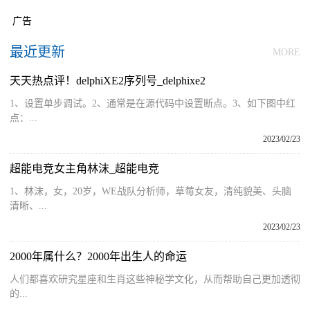
广告
最近更新
MORE
天天热点评！delphiXE2序列号_delphixe2
1、设置单步调试。2、通常是在源代码中设置断点。3、如下图中红
点：...
2023/02/23
超能电竞女主角林沫_超能电竞
1、林沫，女，20岁，WE战队分析师，草莓女友，清纯貌美、头脑
清晰、...
2023/02/23
2000年属什么？2000年出生人的命运
人们都喜欢研究星座和生肖这些神秘学文化，从而帮助自己更加透彻
的...