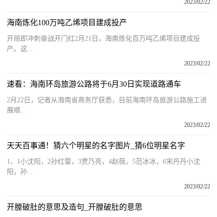
2023/02/22
海南炼化100万吨乙烯项目建成投产
开局即冲刺奋战开门红2月21日，海南炼化百万吨乙烯项目建成投
产。这...
2023/02/22
速看：海南环岛旅游公路将于6月30日实现道路通车
2月22日，记者从海南省商务厅获悉，目前海南环岛旅游公路施工进
展顺...
2023/02/22
天天百事通！猜六个明星的名字图片_猜6位明星名字
1、1小沈阳，2孙红雷，3贾乃亮，4赵薇，5范冰冰，6宋丹丹小沈
阳，孙...
2023/02/22
开膛破肚的意思及造句_开膛破肚的意思