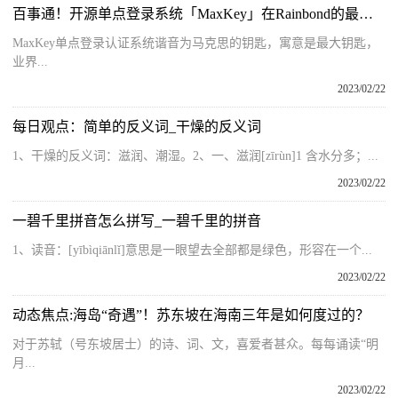
百事通！开源单点登录系统「MaxKey」在Rainbond的最佳实践
MaxKey单点登录认证系统谐音为马克思的钥匙，寓意是最大钥匙，
业界...
2023/02/22
每日观点：简单的反义词_干燥的反义词
1、干燥的反义词：滋润、潮湿。2、一、滋润[zīrùn]1 含水分多；...
2023/02/22
一碧千里拼音怎么拼写_一碧千里的拼音
1、读音：[yībìqiānlǐ]意思是一眼望去全部都是绿色，形容在一个...
2023/02/22
动态焦点:海岛“奇遇”！苏东坡在海南三年是如何度过的？
对于苏轼（号东坡居士）的诗、词、文，喜爱者甚众。每每诵读“明
月...
2023/02/22