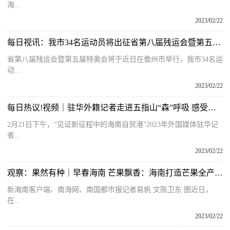
海...
2023/02/22
每日视讯：我市34名运动员将出征省第八届残运会暨第五届特奥会
省第八届残运会暨第五届特奥会将于近日在儋州市举行，我市34名运
动...
2023/02/22
每日热议!视频｜驻华外籍记者走进五指山“森”呼吸 感受毛纳村的热情
2月21日下午，“见证新征程中的海南自贸港”2023年外国媒体驻华记
者...
2023/02/22
观察：果然有种｜早春海南 芒果飘香：海南打造芒果全产业链 提高市场竞争力
新海南客户端、南海网、南国都市报记者易帆 文陈卫东 图近日，
在...
2023/02/22