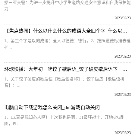
据三亚交警：为进一步提升中小学生道路交通安全意识和自我保护能
力...
2023/02/23
【焦点热闻】什么以什么什么的成语大全四个字_什么以什么什么
1、第三个字是以的成语：爱人以德德：德行。2、按照道德标准去爱
护...
2023/02/23
环球快播：大年初一吃饺子歇后语_饺子破皮歇后语下一句是什么
1、关于饺子破皮的歇后语【歇后语名称】：饺子破皮【歇后语拼
音】：...
2023/02/23
电脑自动下载游戏怎么关闭_dnf游戏自动关闭
1、LZ真是我知心人啊！上次我也是啊，31级狂战士，开地火G刷
图，PL...
2023/02/23