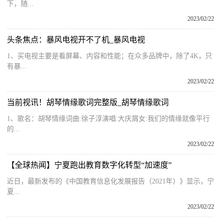
下，随...
2023/02/22
头条焦点：暴风电视开不了机_暴风电视
1、买电视主要是看屏幕、内容和性能；在众多品牌中，除了4K，只
有暴...
2023/02/22
当前视讯！胡琴情缘歌词完整版_胡琴情缘歌词
1、歌名：胡琴情缘词曲:徐子淳演唱:大庆屑女:我们的情缘就像平行
的...
2023/02/22
【全球热闻】宁夏跑出教育数字化转型“加速度”
近日，最新发布的《中国教育信息化发展报告（2021年）》显示，宁
夏...
2023/02/22