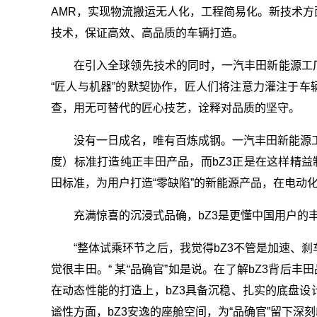
AMR，实现物流搬运无人化，工程简易化。新技术方
技术，保证高效、高品质的车辆打造。
在引入全球领先技术的同时，一汽丰田新能源工
“匠人与机器”的默契协作，匠人们将注意力灌注于
查，用无可替代的匠心技艺，诠释对品质的坚守。
没有一日成名，唯有百炼成钢。一汽丰田新能源
度）标准打造纯正丰田产品，而bZ3正是在这样精益
田标准，为用户打造“零缺陷”的新能源产品，在电动化
充满惊喜的沉浸式品确，bZ3是更懂中国用户的
“整体试乘环节之后，我觉得bZ3不管是加速、
觉很丰田。“ 某“品确官”如是说。在了解bZ3背后
在动态性能的打造上，bZ3具备沉稳、扎实的底盘
谧性方面，bZ3安逸的座舱空间，为“品确官”留下深