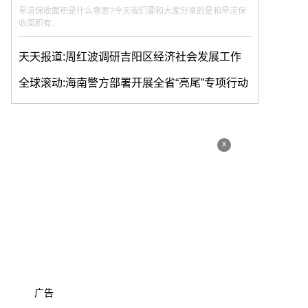
旱涝保收面积是什么意思?今天我们要和大家分享的是和旱涝保
收面积有...
天天报道:周红波调研吉阳区经济社会发展工作
全球滚动:海南警方部署开展全省“亮尾”专项行动
x
广告