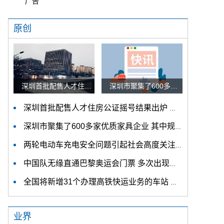
广告
原创
深圳首批配售人才住房公证摇号结果出炉 认购家庭将于12月9日起选房
深圳市聚集了600多家优质家具企业 其中规模以上企业占比90%
深圳首批配售人才住房公证摇号结果出炉 认购家庭将于12月9日起选房
深圳市聚集了600多家优质家具企业 其中规模以上企业占比90%
两轮电动车充电安全问题引起社会高度关注 多措并举强化充电安全监管
中国队无缘直通巴黎奥运会门票 多次出现失误平衡木唐茜靖、罗蕊掉木
全国将新增31个办理高铁快运业务的车站 高铁快运车站将达280个
业界