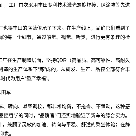
面，工厂首次采用丰田专利技术激光螺旋焊接、IX涂装等先进
厂也将丰田的底蕴传承了下来。在生产线上，品确官们看到了
车辆的每一个细节，通过触觉、视觉、听觉，进行更有条理的检
工厂在生产制造层面，坚持QDR（高品质、高可靠性、高耐久
制造的生产体系下“炼”成的，从研发、生产、品控全部符合丰
时代为用户“量产幸福”。
丰田车
刹车、转向、悬架调校，都非常均衡，不拖沓、不躁动，这种感
丰田品控哲学的同时，“品确官”们还实地验证了新车的综合实力。
设计，兼顾了灵敏的加速、转向与平稳、舒适的乘坐体验；在静
刻印象。