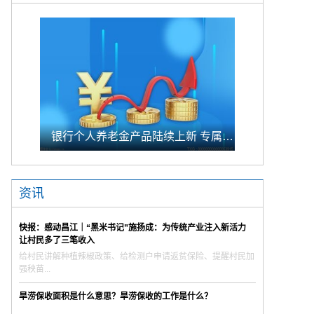
银行个人养老金产品陆续上新 专属储蓄期限偏1年至5年的中长期
资讯
快报：感动昌江｜“黑米书记”施扬成：为传统产业注入新活力
让村民多了三笔收入
给村民讲解种植辣椒政策、给检测户申请返贫保险、提醒村民加
强秧苗...
旱涝保收面积是什么意思？旱涝保收的工作是什么？