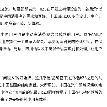
云交流。加藤武郎表示，bZ3在开发之初便设定为一款秉承“以
满足中国消费者的需求和喜好，丰田派出100多位设计、生产、
现出更多新价值、新体验。
国用户也是电动车消费观念最成熟的用户。以“FAMILY
途中为用户提供一个与家人聚会、享受闲暇时光的舒适空间，在保
普通话、粤语、四川话以及中英混合语言识别和处理，让用户
“闭眼入”的好选择，这几乎是“品确官”们在体验bZ3之后的共
正丰田基因的纯电家轿。众所周知，丰田在汽车领域深耕80余
年电池安全0事故的记录，bZ3同样传承了丰田在电动化领域的
户带来了更美好的纯电用车体验。