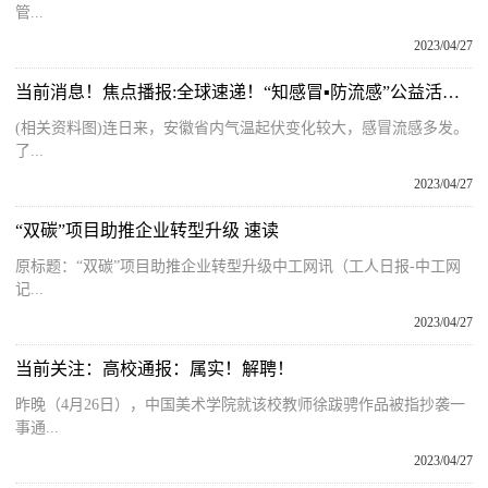
管...
2023/04/27
当前消息！焦点播报:全球速递！“知感冒▪防流感”公益活动走进合肥百姓缘|焦点关注-环球短讯
(相关资料图)连日来，安徽省内气温起伏变化较大，感冒流感多发。
了...
2023/04/27
“双碳”项目助推企业转型升级 速读
原标题：“双碳”项目助推企业转型升级中工网讯（工人日报-中工网
记...
2023/04/27
当前关注：高校通报：属实！解聘！
昨晚（4月26日），中国美术学院就该校教师徐跋骋作品被指抄袭一
事通...
2023/04/27