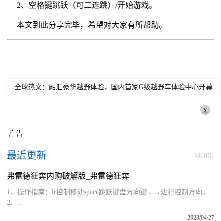
2、空格键跳跃（可二连跳）/开始游戏。
本文到此分享完毕，希望对大家有所帮助。
全球热文：融汇豪华越野体验，国内首家G级越野车体验中心开幕
x
广告
最近更新
MORE
弗雷德狂奔内购破解版_弗雷德狂奔
1、操作指南：lr控制移动space跳跃键盘方向键←→进行控制方向。
2、...
2023/04/27