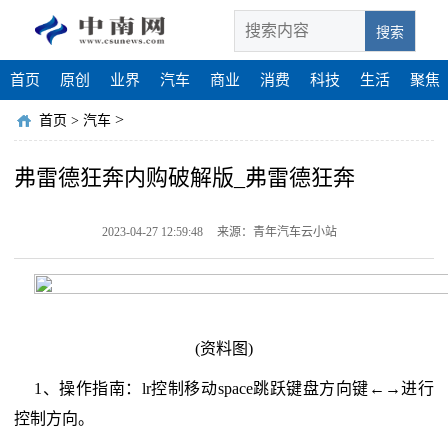
搜索
首页
原创
业界
汽车
商业
消费
科技
生活
聚焦
>
首页
>
汽车
弗雷德狂奔内购破解版_弗雷德狂奔
2023-04-27 12:59:48
来源：青年汽车云小站
(资料图)
1、操作指南：lr控制移动space跳跃键盘方向键←→进行
控制方向。