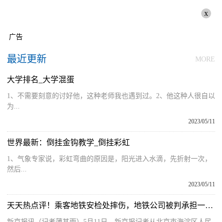
x
广告
最近更新
MORE
大学排名_大学混蛋
1、不需要刻意的讨好他，这种老师我也遇到过。2、他这种人很自以
为...
2023/05/11
世界最新：倒挂金钩教学_倒挂彩虹
1、气象专家说，彩虹弯曲的原因是，阳光进入水滴，先折射一次，
然后...
2023/05/11
天天热点评！乘客地铁安检处摔伤，地铁公司被判承担一半责任、赔偿10万余元
新京报讯（记者薄其雨）5月11日，新京报记者从北京市海淀区人民