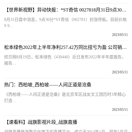
【世界新视野】异动快报：*ST奇信 0027818月31日9点30分封涨停板
8月31日盘中消息，9点30分*ST奇信（002781）封涨停板。目前价格
9 9...
2023/05/11
松本绿色2022年上半年净利257.42万同比扭亏为盈 公司销售业务增长、产量增加
挖贝网8月19日，松本绿色（430440）近日发布2022年半年度报告，
报告...
2023/05/11
热门：西柏坡_西柏坡——人间正道是沧桑
《西柏坡——人间正道是沧桑》是北京军区战友文工团历时3年精心
打造...
2023/05/11
【速看料】战旗影视片段_战旗直播
战旗直播是浙数文化旗下的直播平台，成立于2014年1月，同年5月正