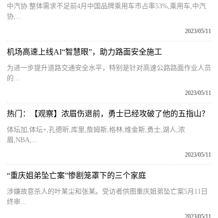
中汽协:整体需求不足前4月中国品牌乘用车市占率53%,乘用车,中汽
协,...
2023/05/11
机场高速上线AI“智慧眼”，助力路面安全施工
为进一步提升道路交通安全水平，特别是针对高速公路路面作业人员
的...
2023/05/11
热门：【观察】浓眉伤退前，勇士已经攻破了他的五指山？
体坛加,体坛+,孔德昕,库里,詹姆斯,格林,维金斯,勇士,湖人,浓
眉,NBA,...
2023/05/11
“重庆姐弟坠亡案”惨剧笼罩下的三个家庭
涉嫌故意杀人的叶某尘和张某。受访者供图重庆姐弟坠亡案5月11日
终审...
2023/05/11