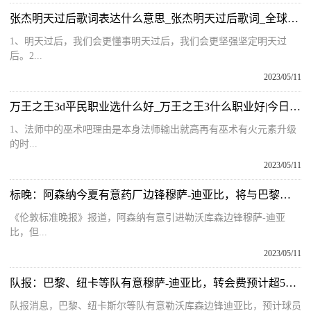
张杰明天过后歌词表达什么意思_张杰明天过后歌词_全球播资讯
1、明天过后，我们会更懂事明天过后，我们会更坚强坚定明天过
后。2...
2023/05/11
万王之王3d平民职业选什么好_万王之王3什么职业好|今日热讯
1、法师中的巫术吧理由是本身法师输出就高再有巫术有火元素升级
的时...
2023/05/11
标晚：阿森纳今夏有意药厂边锋穆萨-迪亚比，将与巴黎竞争 环球观热点
《伦敦标准晚报》报道，阿森纳有意引进勒沃库森边锋穆萨-迪亚
比，但...
2023/05/11
队报：巴黎、纽卡等队有意穆萨-迪亚比，转会费预计超5000万欧_天天快讯
队报消息，巴黎、纽卡斯尔等队有意勒沃库森边锋迪亚比，预计球员