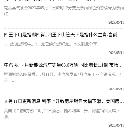
屯昌县气象台2023年05月11日02时12分变更暴雨橙色预警信号为暴雨
红...
2023/05/11
四王下山是指哪四肖_四王下山管天下是指什么生肖-当前热门
1、虎 龙虎猴牛。2、龙已绝杀虎吧龙。本文到此分享...
2023/05/11
中汽协：4月新能源汽车销量63.6万辆 同比增长1.1倍 市场占有率达29.5% 讯息
智通财经APP获悉，5月11日，中汽协发布4月汽车工业产销情况。4
月，...
2023/05/11
10月11日更新消息 利率上升致房屋销售大幅下滑，美国房地产行业面临大规模裁员
英国《金融时报》10月11日消息，随着利率上升，房屋销售大幅下
滑，...
2023/05/11