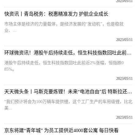
2023/05/11
快资讯丨青岛税务：税惠精准发力 护航企业成长
市场主体是经济的力量载体，是经济发展的“发动机”，也是稳就
业、...
2023/05/11
环球微资讯！港股午后持续走低，恒生科技指数回吐此前近2%涨幅
港股午后持续走低，恒生科技指数回吐此前近2%涨幅，恒指跌0
85%。
2023/05/11
天天微头条丨马斯克要炼锂！未来“电池自由”后 特斯拉还会继续降价吗？
“我们预计将会为100万辆车提供锂，这个工厂生产的车用级锂，比北
美...
2023/05/11
京东将建“青年城” 为员工提供近4000套公寓 每日快看