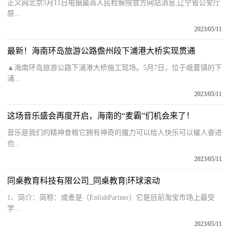
正义网北京5月11日电据最高人民检察院官方网站消息,辽宁省公安厅
原...
2023/05/11
最新！海南环岛旅游公路儋州段下浦港大桥实现贯通
▲海南环岛旅游公路下浦港大桥施工现场。5月7日，位于峨蔓镇的下
浦...
2023/05/11
这场音乐盛会再度开启，海南的“麦霸”们机会来了！
音乐是我们的精神食粮它拥有神奇的魔力可以给人快乐可以催人奋进
也...
2023/05/11
同桌教育科技有限公司_同桌教育|环球滚动
1、简介：简称：或者是（EnlishPartner）它是目前淘宝市场上最受
学...
2023/05/11