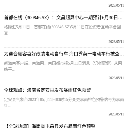
2023/05/11
首都在线（300846.SZ）：文昌超算中心一期预计6月30日前投入使用|天天播报
格隆汇5月11日丨首都在线(300846 SZ)5月11日在投资者互动平台回
复...
2023/05/11
为迎合顾客喜好改装电动自行车 海口秀英一电动车行被查处_每日快播
新海南客户端、南海网、南国都市报5月11日消息（记者蒙健）从网
络平...
2023/05/11
全球观点：海南省定安县发布暴雨红色预警
定安县气象台2023年05月11日03时15分变更暴雨橙色预警信号为暴雨
红...
2023/05/11
【全球热闻】海南省屯昌县发布暴雨红色预警