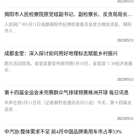
2023/05/11
揭阳市人民检察院原党组副书记、副检察长、反贪局局长彭锦清接受纪律审查和监察调查_世界快消息
人民网广州5月11日电据揭阳市纪律检查委员会官方微信消息，揭阳
市人...
2023/05/11
成都金堂：深入探讨如何用好地理标志赋能乡村振兴
图为活动现场。金堂县委宣传部供图5月10日，金堂县“5:30经济发展
论...
2023/05/11
第十四届全运会未完赛群众气排球预赛株洲开球 每日讯息
华声在线5月11日讯（记者蔡矜宜通讯员闫小龙）今天，第十四届全
运会...
2023/05/11
中汽协:整体需求不足 前4月中国品牌乘用车市占率53%