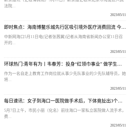
法院...
2023/05/11
即时焦点：海南博鳌乐城先行区吸引境外医疗消费回流 今年一季度接待超6万人次
中新网海口5月11日电(记者张茜翼)记者从海南省新闻办公室11日召
开的...
2023/05/11
环球热门:青年有为丨韦春芳：投身“红领巾事业” 做学生成长引路人
作为一名自走上教育工作岗位就从事少先队事业的少先队辅导员，她
将...
2023/05/11
每日速讯：女子到海口一医院做手术后，下体竟扯出3个棉签头…
5月7日上午，市民小丽（化名）前往海口一家私立医院做人流手术，
费...
2023/05/11