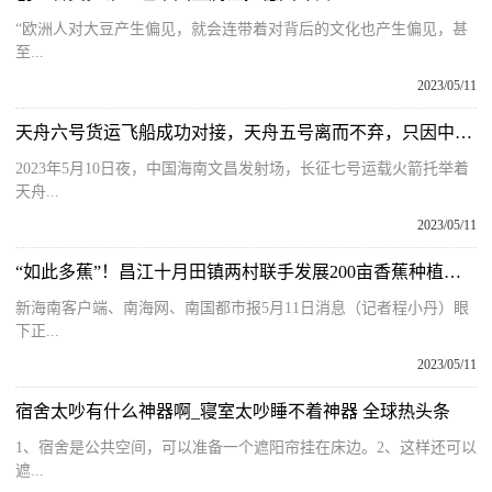
“欧洲人对大豆产生偏见，就会连带着对背后的文化也产生偏见，甚
至...
2023/05/11
天舟六号货运飞船成功对接，天舟五号离而不弃，只因中国空间站太小？
2023年5月10日夜，中国海南文昌发射场，长征七号运载火箭托举着
天舟...
2023/05/11
“如此多蕉”！昌江十月田镇两村联手发展200亩香蕉种植基地
新海南客户端、南海网、南国都市报5月11日消息（记者程小丹）眼
下正...
2023/05/11
宿舍太吵有什么神器啊_寝室太吵睡不着神器 全球热头条
1、宿舍是公共空间，可以准备一个遮阳帘挂在床边。2、这样还可以
遮...