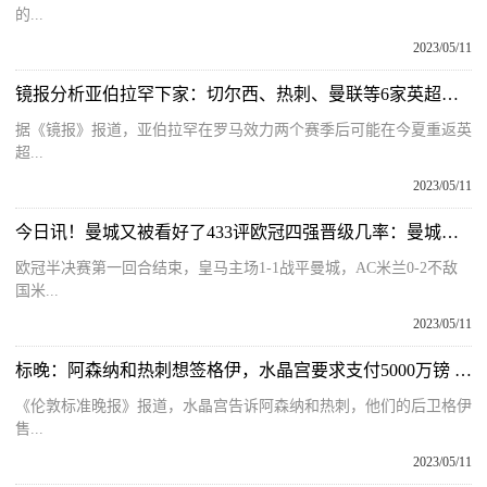
的...
2023/05/11
镜报分析亚伯拉罕下家：切尔西、热刺、曼联等6家英超俱乐部在列 环球实时
据《镜报》报道，亚伯拉罕在罗马效力两个赛季后可能在今夏重返英
超...
2023/05/11
今日讯！曼城又被看好了433评欧冠四强晋级几率：曼城七成，国米达94%
欧冠半决赛第一回合结束，皇马主场1-1战平曼城，AC米兰0-2不敌
国米...
2023/05/11
标晚：阿森纳和热刺想签格伊，水晶宫要求支付5000万镑 当前快报
《伦敦标准晚报》报道，水晶宫告诉阿森纳和热刺，他们的后卫格伊
售...
2023/05/11