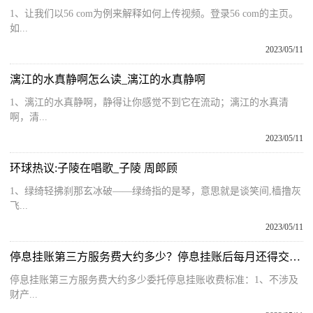
1、让我们以56 com为例来解释如何上传视频。登录56 com的主页。
如...
2023/05/11
漓江的水真静啊怎么读_漓江的水真静啊
1、漓江的水真静啊，静得让你感觉不到它在流动；漓江的水真清
啊，清...
2023/05/11
环球热议:子陵在唱歌_子陵 周郎顾
1、绿绮轻拂刹那玄冰破——绿绮指的是琴，意思就是谈笑间,樯撸灰
飞...
2023/05/11
停息挂账第三方服务费大约多少？停息挂账后每月还得交多少？ 动态
停息挂账第三方服务费大约多少委托停息挂账收费标准：1、不涉及
财产...