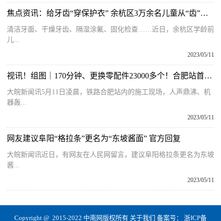
焦点资讯：给牙齿“穿保护衣” 余杭区3万余名儿童从“齿”开始守护健康
清洁牙面、干燥牙齿、隔湿涂氟、固化检查……近日，余杭区学龄前
儿...
2023/05/11
视讯！组图｜170分钟、更换零配件23000多个！合肥站首次机械化更换长钢轨
大皖新闻讯5月11日凌晨，铁路合肥站内的施工现场，人声鼎沸、机
器轰...
2023/05/11
网友建议阜阳“格拉条”更名为“东坡酱面” 官方回复
大皖新闻讯近日，有网友在人民网留言，建议阜阳格拉条更名为东坡
酱...
2023/05/11
Copyright @ 2015-2022 中南网版权所有
关于我们
备案号：
浙ICP备