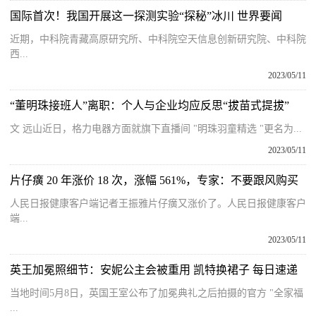
国际首次！我国开展这一探测实验“探秘”冰川 世界要闻
近期，中科院青藏高原研究所、中科院空天信息创新研究院、中科院
西...
2023/05/11
“董明珠接班人”离职：个人与企业均应反思“拔苗式提拔”
文 远山近日，格力电器方面就旗下直播间 "明珠羽童精选 "更名为...
2023/05/11
片仔癀 20 年涨价 18 次，涨幅 561%，专家：不要跟风购买
人民日报健康客户端记者王振雅片仔癀又涨价了。人民日报健康客户
端...
2023/05/11
英王加冕照细节：安妮公主会被重用 凯特换裙子 每日速递
当地时间5月8日，英国王室公布了加冕典礼之后拍摄的官方 "全家福
...