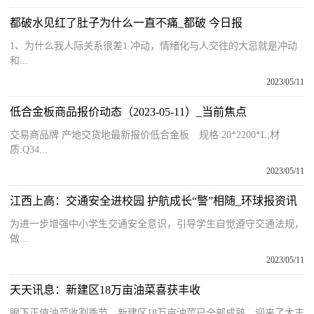
都破水见红了肚子为什么一直不痛_都破 今日报
1、为什么我人际关系很差1 冲动，情绪化与人交往的大忌就是冲动
和...
2023/05/11
低合金板商品报价动态（2023-05-11）_当前焦点
交易商品牌 产地交货地最新报价低合金板 规格:20*2200*L;材
质:Q34...
2023/05/11
江西上高：交通安全进校园 护航成长“警”相随_环球报资讯
为进一步增强中小学生交通安全意识，引导学生自觉遵守交通法规，
做...
2023/05/11
天天讯息：新建区18万亩油菜喜获丰收
眼下正值油菜收割季节，新建区18万亩油菜已全部成熟，迎来了大丰