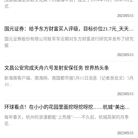
式...
2023/05/11
国元证券：给予东方财富买入评级，目标价位21.7元_天天亮点
国元证券股份有限公司耿军军近期对东方财富进行研究并发布了研究
报...
2023/05/11
文昌公安完成天舟六号发射安保任务 世界热头条
新海南客户端、南海网、南国都市报5月11日消息（记者吴岳文）5月
10...
2023/05/11
环球看点！在小小的花园里面挖呀挖呀挖……杭城“美出圈”的高架月季“穿越”到了老旧小区
每年春天，杭州的浪漫都能“上热搜”——不久前，杭城高架的月季
花...
2023/05/11