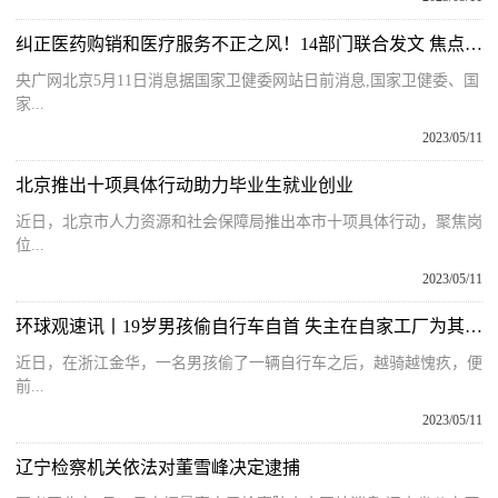
纠正医药购销和医疗服务不正之风！14部门联合发文 焦点速读
央广网北京5月11日消息据国家卫健委网站日前消息,国家卫健委、国
家...
2023/05/11
北京推出十项具体行动助力毕业生就业创业
近日，北京市人力资源和社会保障局推出本市十项具体行动，聚焦岗
位...
2023/05/11
环球观速讯丨19岁男孩偷自行车自首 失主在自家工厂为其安排工作 失主：相信他本性不坏
近日，在浙江金华，一名男孩偷了一辆自行车之后，越骑越愧疚，便
前...
2023/05/11
辽宁检察机关依法对董雪峰决定逮捕