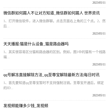
2023/05/11
微信群如何踢人不让对方知道_微信群如何踢人 世界资讯
1、打开微信软件，进入微信群聊。点击页面右上角的三个点。2、然
后...
2023/05/11
天天播报:猫是什么设备_猫是路由器吗
1、其实很容易区分猫和路由器的区别。例如，图1中的猫有一个线路
端...
2023/05/11
qq号解冻直接解除方法_qq至尊宝解除最新方法|每日时讯
1、首先要知道qq至尊宝暂时不支持强制注销。至尊宝开通后，绑定
的ID...
2023/05/11
发视频能赚多少钱_发视频