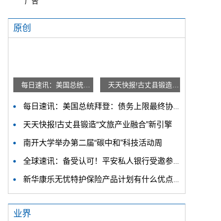
广告
原创
每日速讯：美国总统拜登：债务上限最终协议已提交国会
天天快报!古丈县锻造“文旅产业融合”新引擎
每日速讯：美国总统拜登：债务上限最终协议已提交国会
天天快报!古丈县锻造“文旅产业融合”新引擎
南开大学举办第二届“碳中和”科技活动周
全球速讯：备受认可！平安私人银行受邀参加中国互联网公益峰会，摘得创新案例
新华康乐无忧特护保险产品计划有什么优点?靠谱吗?
业界