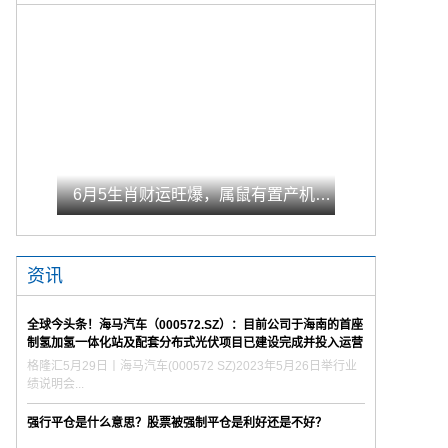
6月5生肖财运旺爆，属鼠有置产机会|世界热议
资讯
全球今头条！海马汽车（000572.SZ）：目前公司于海南的首座
制氢加氢一体化站及配套分布式光伏项目已建设完成并投入运营
格隆汇5月29日丨海马汽车(000572 SZ)2023年5月26日举行业
绩说明会...
强行平仓是什么意思？股票被强制平仓是利好还是不好？