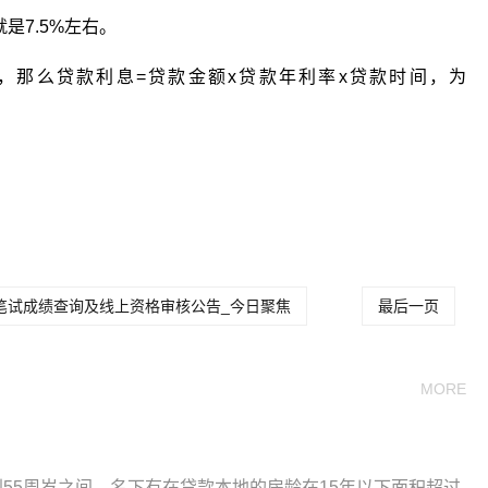
是7.5%左右。
一年，那么贷款利息=贷款金额x贷款年利率x贷款时间，为
关键词：
笔试成绩查询及线上资格审核公告_今日聚焦
最后一页
MORE
到55周岁之间，名下有在贷款本地的房龄在15年以下面积超过