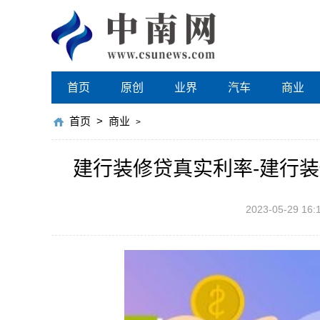
首页
原创
业界
汽车
商业
首页
>
商业
>
建行装修贷真实利率-建行装
2023-05-29 16: