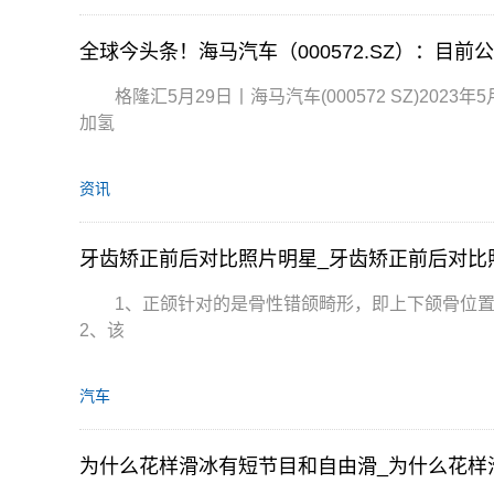
格隆汇5月29日丨海马汽车(000572 SZ)2
加氢
资讯
牙齿矫正前后对比照片明星_牙齿矫正前后对比
1、正颌针对的是骨性错颌畸形，即上下颌骨位
2、该
汽车
为什么花样滑冰有短节目和自由滑_为什么花样