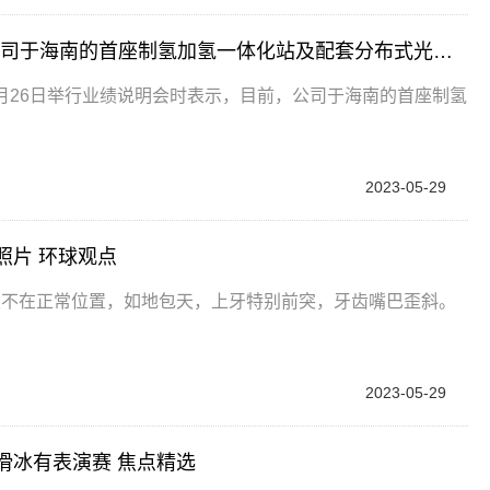
全球今头条！海马汽车（000572.SZ）：目前公司于海南的首座制氢加氢一体化站及配套分布式光伏项目已建设完成并投入运营
023年5月26日举行业绩说明会时表示，目前，公司于海南的首座制氢
2023-05-29
照片 环球观点
置不在正常位置，如地包天，上牙特别前突，牙齿嘴巴歪斜。
2023-05-29
滑冰有表演赛 焦点精选