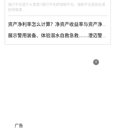
强行平仓是什么意思?强行平仓即强制平仓。强制平仓是指在某
些特殊情...
资产净利率怎么计算？净资产收益率与资产净利率是不是一回事？
展示警用装备、体验溺水自救急救……澄迈警方这份“六一”儿童节礼物叫“平安”
x
广告