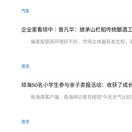
汽车
企业家看琼中｜曾凡华：继承山栏稻传统酿酒工艺
编者按营商环境好不好，市场主体最有发言权。
资讯
琼海50名小学生参与亲子卖报活动：收获了成
新海南客户端、南海网记者苏桂除“今天天气比
资讯