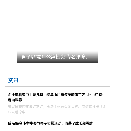
男子以“老年公寓投资”为名诈骗，获刑13年
资讯
企业家看琼中｜曾凡华：继承山栏稻传统酿酒工艺 让“山栏酒”
走向世界
编者按营商环境好不好，市场主体最有发言权。南海网推出《企
业家看琼中
琼海50名小学生参与亲子卖报活动：收获了成长和勇敢