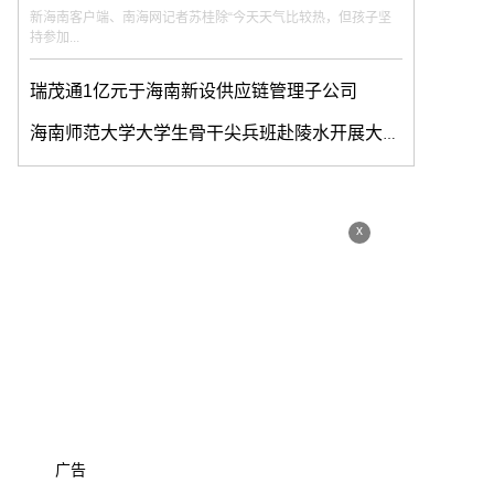
新海南客户端、南海网记者苏桂除“今天天气比较热，但孩子坚
持参加...
瑞茂通1亿元于海南新设供应链管理子公司
海南师范大学大学生骨干尖兵班赴陵水开展大学生暑期“三下乡”社会实践活动
x
广告