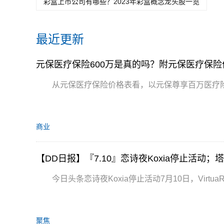
彩盒上市公司有哪些？2023年彩盒概念龙头股一览
最近更新
元保医疗保险600万是真的吗？附元保医疗保险
从元保医疗保险价格表看，以元保尊享百万医疗险
商业
【DD日报】『7.10』恋诗夜Koxia停止活动
今日头条恋诗夜Koxia停止活动7月10日，VirtuaR
聚焦