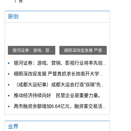
广告
原创
银河证券：游戏、营销、影视行业将率先验证AI降本增效
细照深改促发展 严督真抓求长效南开大学在主题教育中持续推进检视整改
银河证券：游戏、营销、影视行业将率先验证AI降本增效
细照深改促发展 严督真抓求长效南开大学在主题教育中持续推进检视整改
（成都大运纪事）成都大运会打造“双碳”先锋赛会 吸引捐赠碳汇39.7万吨
推动经济持续向好 民营企业是重要力量。
两市融资余额增加6.64亿元，融资客交易活跃度下降
业界