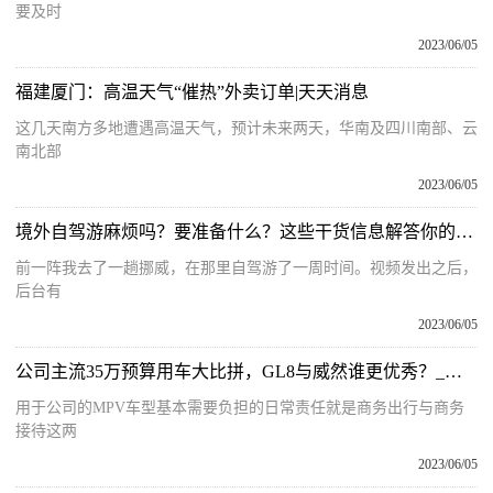
要及时
2023/06/05
福建厦门：高温天气“催热”外卖订单|天天消息
这几天南方多地遭遇高温天气，预计未来两天，华南及四川南部、云
南北部
2023/06/05
境外自驾游麻烦吗？要准备什么？这些干货信息解答你的疑问！_环球关注
前一阵我去了一趟挪威，在那里自驾游了一周时间。视频发出之后，
后台有
2023/06/05
公司主流35万预算用车大比拼，GL8与威然谁更优秀？_视讯
用于公司的MPV车型基本需要负担的日常责任就是商务出行与商务
接待这两
2023/06/05