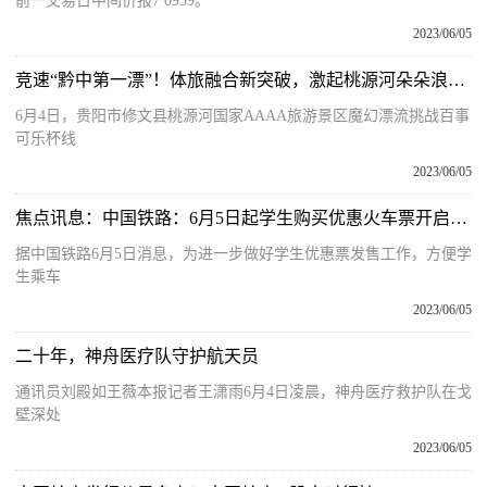
前一交易日中间价报7 0939。
2023/06/05
竞速“黔中第一漂”！体旅融合新突破，激起桃源河朵朵浪花！ 热议
6月4日，贵阳市修文县桃源河国家AAAA旅游景区魔幻漂流挑战百事
可乐杯线
2023/06/05
焦点讯息：中国铁路：6月5日起学生购买优惠火车票开启在线资质核验
据中国铁路6月5日消息，为进一步做好学生优惠票发售工作，方便学
生乘车
2023/06/05
二十年，神舟医疗队守护航天员
通讯员刘殿如王薇本报记者王潇雨6月4日凌晨，神舟医疗救护队在戈
壁深处
2023/06/05