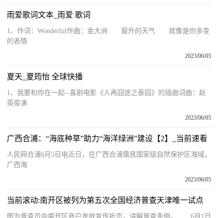
雨爱歌词文本_雨爱 歌词
1、作词：Wonderful作曲：金大洲 窗外的天气 就像是你多变
的表情
2023/06/05
夏天_夏筠怡 全球快播
1、我要和你在一起--喜剧电影《人再囧途之泰囧》的插曲词曲：赵
英俊演
2023/06/05
广西合浦：“海底种草”助力“海洋绿洲”建设【2】_当前速看
人民网合浦6月5日电近日，在广西合浦儒艮国家级自然保护区海域，
广西海
2023/06/05
当前滚动:南开区被列为第五次全国经济普查天津唯一试点
图为普查员向南开区商户发放宣传折页，讲解普查条例。 6月1日