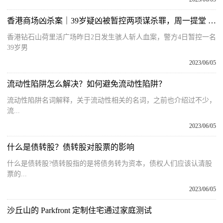
香港商场凶杀案｜39岁疑凶被暂控两项谋杀罪，周一提堂 当前速读
香港钻石山荷里活广场昨日2日发生骇人斩人血案，警方4日暂控一名
39岁男
2023/06/05
流动性陷阱怎么解决？如何避免流动性陷阱？
流动性陷阱名词解释，关于流动性相关的名词，之前也介绍过不少，
流...
2023/06/05
什么是债转股？债转股对股票的影响
什么是债转股?债转股指的是将债务转为资本，债权人们应该认清股
票的...
2023/06/05
沙丘山的 Parkfront 定制住宅通过家庭测试