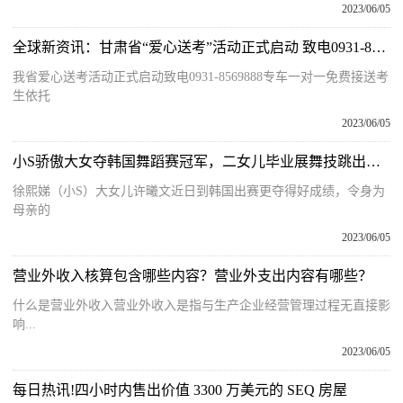
2023/06/05
全球新资讯：甘肃省“爱心送考”活动正式启动 致电0931-8569888专车“一对一”免费接送考生
我省爱心送考活动正式启动致电0931-8569888专车一对一免费接送考
生依托
2023/06/05
小S骄傲大女夺韩国舞蹈赛冠军，二女儿毕业展舞技跳出仙气_天天新要闻
徐熙娣（小S）大女儿许曦文近日到韩国出赛更夺得好成绩，令身为
母亲的
2023/06/05
营业外收入核算包含哪些内容？营业外支出内容有哪些？
什么是营业外收入营业外收入是指与生产企业经营管理过程无直接影
响...
2023/06/05
每日热讯!四小时内售出价值 3300 万美元的 SEQ 房屋