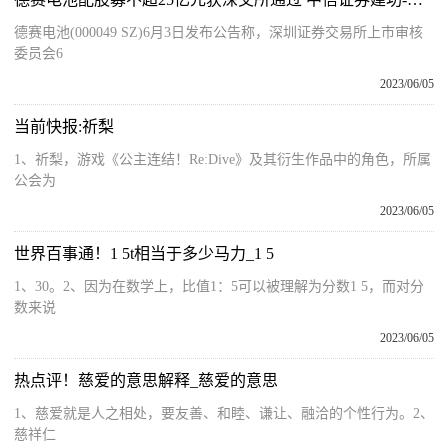
德赛电池(000049 SZ)6月3日发布公告称，深圳证券交易所上市审核
委员会6
2023/06/05
当前快报:祈梨
1、祈梨，游戏《公主连结！Re:Dive》及其衍生作品中的角色，所属
公会为
2023/06/05
世界百事通！1 5t相当于多少马力_1 5
1、30。2、因为在数学上，比值1：5可以被理解为分数1 5，而对分
数来说
2023/06/05
热点评！慈爱的意思解释_慈爱的意思
1、慈爱就是人之相处，要友善、和睦、谦让、融洽的个性行为。2、
慈祥仁