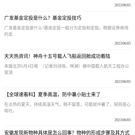
2023/06/05
广发基金定投是什么？基金定投技巧
广发基金定投是什么?基金定投一般分为定投和定投。根据证券商场
的走...
2023/06/05
天天热资讯！神舟十五号载人飞船返回舱成功着陆
本报北京6月4日电 （记者刘诗瑶、林渊）据中国载人航天工程办公
室消
2023/06/05
【全球速看料】夏季高温，防中暑小贴士来了
在炎热的夏天，持续高温天气，稍不留意，可能就中暑了，轻则恶心
呕吐，
2023/06/05
安徽发现新物种具体是怎么回事？物种的形成步骤及其方式