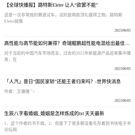
【全球快播报】路特斯Eletre 让人“欲罢不能”
这是一次非常规的赛道试车，试的是两款顶礼膜拜之物。路特斯
Eletre就像
2023/06/05
高性能与高节能如何兼得？奇瑞鲲鹏超性能电混给出最佳答案 今亮点
对于当前的中国汽车市场而言，过去的2022年新能源产品迎来集中爆
发，在
2023/06/05
「人汽」昔日“国民家轿”还能王者归来吗？-世界快消息
作者：王珊珊 ">
2023/06/05
生辰八字看婚姻_婚姻是怎样炼成的txt 天天最新
1、这个作者的书不错。2、但是下了很多都没看先存着到书快电子书
论坛网