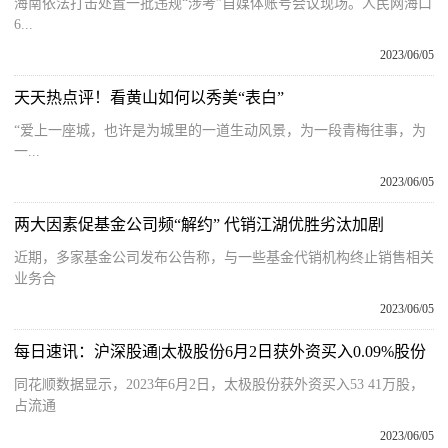
海南依法打击处置一批违规“涉考”自媒体账号会议现场。人民网海口
6...
2023/06/05
天天热点评！看黄山如何以秀美“表白”
“爱上一座城，也许是为城里的一道生动风景，为一段青梅往事，为
一...
2023/06/05
两大因素促基金公司频“解约” 代销江湖优胜劣汰加剧
近期，多家基金公司发布公告称，与一些基金代销机构终止销售相关
业务合
2023/06/05
每日速讯：沪深股通|太极股份6月2日获外资买入0.09%股份
同花顺数据显示，2023年6月2日，太极股份获外资买入53 41万股，
占流通
2023/06/05