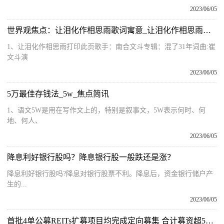
2023/06/05
世界观焦点：让泪化作相思雨歌词寓意_让泪化作相思雨歌词
1、让泪化作相思雨打印此页歌手：南合文斗专辑：混了31年词曲:崔
文斗演
2023/06/05
5万最佳存钱法_5w_焦点简讯
1、语文5W是用在写作文上的，特别是叙事文，5W表示何时、何
地、何人、
2023/06/05
降息利好银行股吗？降息银行股一般跌还是涨？
降息利好银行股吗?降息对银行股票不利。降息后，资金银行储户产
生的...
2023/06/05
首批4单公募REITs扩募项目均完成定向募集 合计募资超50亿元 天天快消息