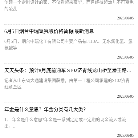
创建一个定制设计的家，不仅看起来豪华，而且经得起幼儿不可避免
的凌乱
2023/06/05
6月5日烟台中瑞氢氟酸价格暂稳|最新消息
6月5日，烟台中瑞化工有限公司主要产品有F113A、无水氟化氢、氢
氟酸等
2023/06/05
天天头条：预计8月底前通车 S102济青线龙山桥至潘王路交叉口段养护大中修工程建设正酣
记者从山东省大通建设集团获悉，由第一工程公司承建的S102济青
线章丘区
2023/06/05
年金是什么意思？年金分类有几大类？
1、 年金是什么意思?年金是一系列定期或不定期的现金流入或流
出。...
2023/06/05