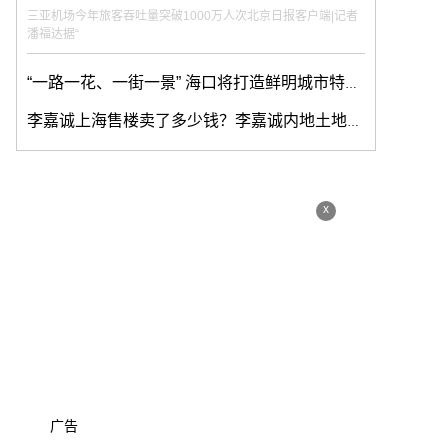
三亚机场今年旅客吞吐量突破1000万人次北京日报客户端|记者
潘福达据“
“一路一花、一街一景” 海口将打造鲜明城市特色形象
李嘉诚上海售楼卖了多少钱？李嘉诚内地土地储备多少？
x
广告