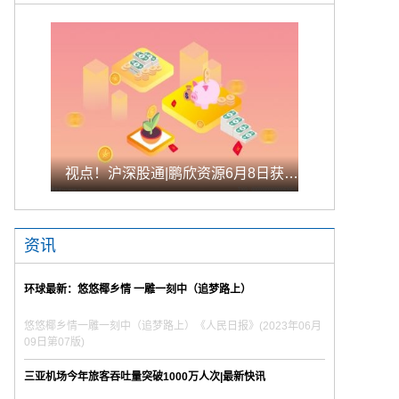
视点！沪深股通|鹏欣资源6月8日获外资买入0.02%股份
资讯
环球最新：悠悠椰乡情 一雕一刻中（追梦路上）
悠悠椰乡情一雕一刻中（追梦路上）《人民日报》(2023年06月
09日第07版)
三亚机场今年旅客吞吐量突破1000万人次|最新快讯