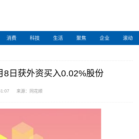
消费
科技
生活
聚焦
企业
滚动
8日获外资买入0.02%股份
31:07
来源：同花顺