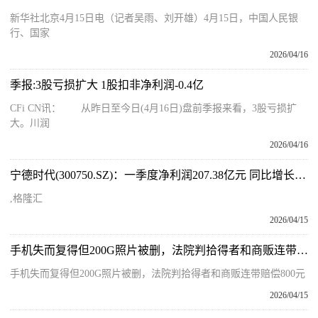
新华社北京4月15日电（记者吴雨、刘开雄）4月15日，中国人民银
行、国家
2026/04/16
季报:3股亏损扩大 1股扣非净利润-0.4亿
CFi CN讯： 从昨日至今日(4月16日)盘前季报来看，3股亏损扩
大。川润
2026/04/16
宁德时代(300750.SZ)：一季度净利润207.38亿元 同比增长48.52%-微资讯
,格隆汇
2026/04/15
手机失而复得但200G照片被删，法院判拾得者和商贩连带赔偿800元 今日关注
手机失而复得但200G照片被删，法院判拾得者和商贩连带赔偿800元
2026/04/15