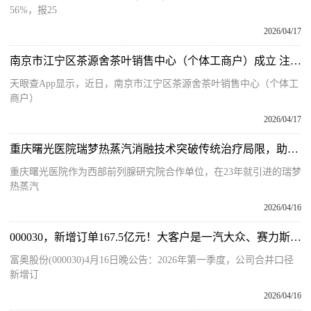
56%，报25
2026/04/17
南京市江宁区茶源舍茶叶销售中心（个体工商户）成立 注册资本10万人民币-前沿热点
天眼查App显示，近日，南京市江宁区茶源舍茶叶销售中心（个体工
商户）
2026/04/17
重庆曙光医院瑞梦热蒸汽消融技术突破传统治疗局限，助力男性前列腺增生康复！
重庆曙光医院作为西部前列腺研究院合作单位，在23年就引进的瑞梦
热蒸汽
2026/04/16
000030，新增订单167.5亿元！大客户是一汽大众、赛力斯、奇瑞汽车！ 聚焦
富奥股份(000030)4月16日晚公告：2026年第一季度，公司合并口径
新增订
2026/04/16