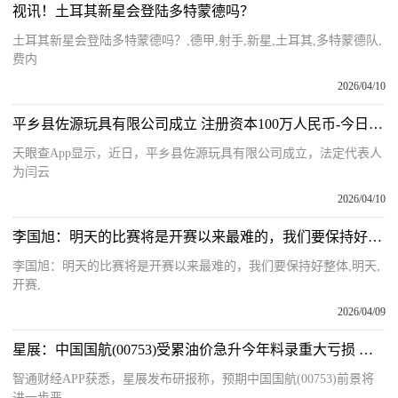
视讯！土耳其新星会登陆多特蒙德吗？
土耳其新星会登陆多特蒙德吗？,德甲,射手,新星,土耳其,多特蒙德队,
费内
2026/04/10
平乡县佐源玩具有限公司成立 注册资本100万人民币-今日热闻
天眼查App显示，近日，平乡县佐源玩具有限公司成立，法定代表人
为闫云
2026/04/10
李国旭：明天的比赛将是开赛以来最难的，我们要保持好整体_每日热文
李国旭：明天的比赛将是开赛以来最难的，我们要保持好整体,明天,
开赛,
2026/04/09
星展：中国国航(00753)受累油价急升今年料录重大亏损 降目标价至4.1港元-每日聚焦
智通财经APP获悉，星展发布研报称，预期中国国航(00753)前景将
进一步恶