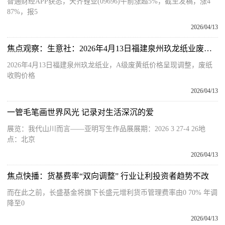
智通财经APP获悉，天齐锂业(09696)午前涨超5%，截至发稿，涨4
87%，报5
2026/04/13
焦点观察：生意社：2026年4月13日福建泉州玖龙纸业废纸收购价格上调
2026年4月13日福建泉州玖龙纸业，A级废黄纸价格呈现调整，废纸
收购价格
2026/04/13
一管毛笔画世界风光 记录对生活深沉的爱
展览：我代山川而言——亚明写生作品展展期：2026 3 27-4 26地
点：北京
2026/04/13
焦点快播：货基费率“双向调整” 行业让利投资者趋势不改
而在此之前，长盛基金将旗下长盛元增利货币管理费率由0 70% 年调
降至0
2026/04/13