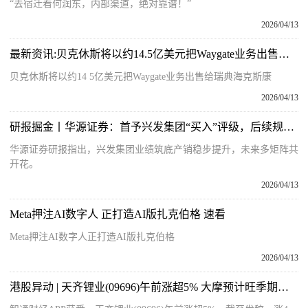
“去宿迁看何润东，内部渠道，绝对靠谱！”
2026/04/13
最新资讯:贝克休斯将以约14.5亿美元把Waygate业务出售给瑞典海克斯康
贝克休斯将以约14 5亿美元把Waygate业务出售给瑞典海克斯康
2026/04/13
研报掘金丨华源证券：首予兴发集团“买入”评级，后续规划项目多，分红力度优异
华源证券研报指出，兴发集团业绩筑底产销稳步提升，未来多矩阵共
开花。
2026/04/13
Meta押注AI数字人 正打造AI版扎克伯格 速看
Meta押注AI数字人正打造AI版扎克伯格
2026/04/13
港股异动 | 天齐锂业(09696)午前涨超5% 大摩预计旺季期间市场供应将进一步收紧