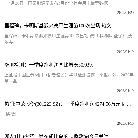
4月20日，国家能源局发布3月份全社会用电量等数据。
2026/04/20
里程碑，卡明斯基迎来德甲生涯第100次出场|热文
里程碑，卡明斯基迎来德甲生涯第100次出场,德甲,科隆队,圣保利,沃
尔夫
2026/04/19
华测检测：一季度净利润同比增长30.93%
上证报中国证券网讯（记者骆民）华测检测披露一季报。公司2026年
第一季
2026/04/19
热门:中荣股份(301223.SZ)：一季度净利润4274.56万元 同比增长8.61%
,格隆汇
2026/04/19
湖人1比0火箭：勒布朗比乌度卡像教练|今日关注