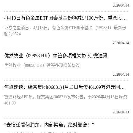
2026/04/14
4月13日有色金属ETF国泰基金份额减少100万份，重仓股紫金矿业、洛阳钼业、北方稀土-今日精选
证券之星消息，4月13日，有色金属ETF国泰基金（159881）最新份
额为9524
2026/04/14
优然牧业（09858.HK）续签多项框架协议_微速讯
优然牧业（09858 HK）续签多项框架协议
2026/04/14
焦点速读：绿茶集团(06831)4月13日斥资461.09万港元回购54.96万股
智通财经APP讯，绿茶集团(06831)发布公告，于2026年4月13日斥资
461 09
2026/04/13
“去宿迁看何润东，内部渠道，绝对靠谱！”