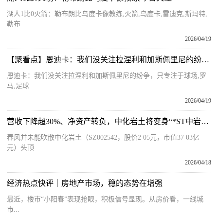
湖人1比0火箭：勒布朗比乌度卡像教练,火箭,乌度卡,雷迪克,斯玛特,
勒布
2026/04/19
【聚看点】恩迪卡：我们没关注拉涅利和加斯佩里尼的纷争，只专注于球场
恩迪卡：我们没关注拉涅利和加斯佩里尼的纷争，只专注于球场,罗
马,足球
2026/04/19
营收下降超30%、净资产转负，中化岩土将变身“*ST中岩”！16亿元债务告急，国资大股东“输血”能撑多久？
春风并未能吹散中化岩土（SZ002542，股价2 05元，市值37 03亿
元）头顶
2026/04/18
经济热点快评｜房地产市场，稳的态势在增强
最近，楼市“小阳春”表现抢眼，积极信号显现。从房价看，一线城
市...