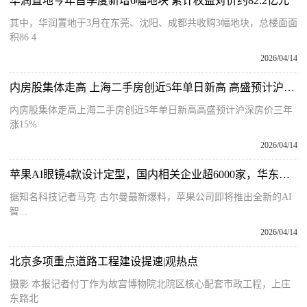
华润置地今年首季度新增6幅地块 累计权益对价约82.2亿元
其中，华润置地于3月在东莞、沈阳、成都共收购3幅地块，总楼面面
积86 4
2026/04/14
内房股集体走高 上海二手房创近5年单日新高 高盛预计沪深房价三年涨15%
内房股集体走高上海二手房创近5年单日新高高盛预计沪深房价三年
涨15%
2026/04/14
苹果AI眼镜4款设计定型，国内相关企业超6000家，华东华南逾六成
据知名科技记者马克·古尔曼最新爆料，苹果公司即将推出全新的AI
智...
2026/04/14
北京多项重点道路工程建设提速|观热点
摄影 本报记者付丁作为故宫博物院北院区核心配套市政工程，上庄
东路北