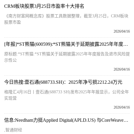
CRM板块股票3月25日市盈率十大排名
《南方财富网概念库》股票工具数据整理，截至3月25日，CRM板块
股票市盈
2026/04/16
[年报]*ST熊猫(600599):*ST熊猫关于延期披露2025年年度报告及退市风险提示性公告
原标题:*ST熊猫:*ST熊猫关于延期披露2025年年度报告及退市风险提
示性公
2026/04/16
今日热搜:壹石通(688733.SH)：2025年净亏损2212.24万元
格隆汇4月16日丨壹石通(688733 SH)发布2025年年报显示，公司全年
实现营
2026/04/16
信息:Needham力挺Applied Digital(APLD.US) 与CoreWeave租约调整有望降低资本成本
,智通财经