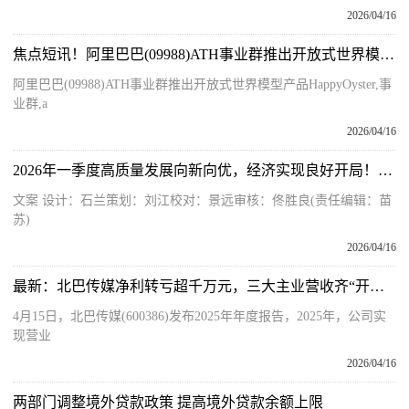
2026/04/16
焦点短讯！阿里巴巴(09988)ATH事业群推出开放式世界模型产品HappyOyster
阿里巴巴(09988)ATH事业群推出开放式世界模型产品HappyOyster,事
业群,a
2026/04/16
2026年一季度高质量发展向新向优，经济实现良好开局！一图速览→ 热资讯
文案 设计：石兰策划：刘江校对：景远审核：佟胜良(责任编辑：苗
苏)
2026/04/16
最新：北巴传媒净利转亏超千万元，三大主业营收齐“开倒车”，参股公司发生重大减值损失
4月15日，北巴传媒(600386)发布2025年年度报告，2025年，公司实
现营业
2026/04/16
两部门调整境外贷款政策 提高境外贷款余额上限